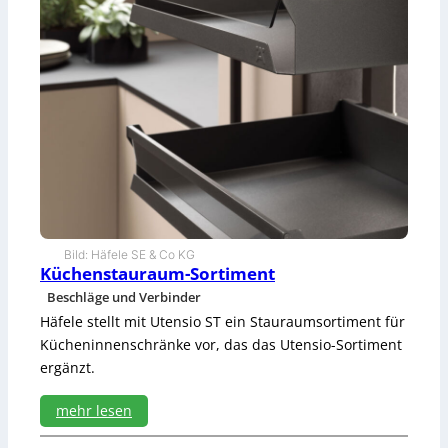
Bild: Häfele SE & Co KG
Küchenstauraum-Sortiment
Beschläge und Verbinder
Häfele stellt mit Utensio ST ein Stauraumsortiment für
Kücheninnenschränke vor, das das Utensio-Sortiment
ergänzt.
mehr lesen
: