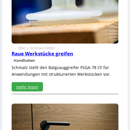
K
I
-
M
o
d
e
l
l
Bild: J. Schmalz GmbH
e
Raue Werkstücke greifen
t
Handhaben
r
Schmalz stellt den Balgsauggreifer FSGA-78 CF für
a
i
Anwendungen mit strukturierten Werkstücken vor.
n
i
mehr lesen
e
:
r
R
e
a
n
u
e
W
e