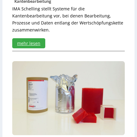
Kantenbearbeitung
-
IMA Schelling stellt Systeme für die
V
e
Kantenbearbeitung vor, bei denen Bearbeitung,
r
Prozesse und Daten entlang der Wertschöpfungskette
b
zusammenwirken.
i
n
mehr lesen
d
e
:
r
K
a
n
t
e
a
l
s
i
n
t
e
g
r