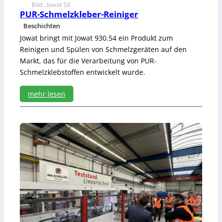
i
Bild: Jowat SE
e
PUR-Schmelzkleber-Reiniger
r
Beschichten
t
Jowat bringt mit Jowat 930.54 ein Produkt zum
e
Reinigen und Spülen von Schmelzgeräten auf den
s
S
Markt, das für die Verarbeitung von PUR-
y
Schmelzklebstoffen entwickelt wurde.
s
t
mehr lesen
e
m
:
P
U
R
-
S
c
h
m
e
l
z
k