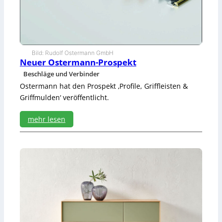
n
Bild: Rudolf Ostermann GmbH
Neuer Ostermann-Prospekt
Beschläge und Verbinder
Ostermann hat den Prospekt ‚Profile, Griffleisten &
Griffmulden‘ veröffentlicht.
mehr lesen
:
N
e
u
e
r
O
s
t
e