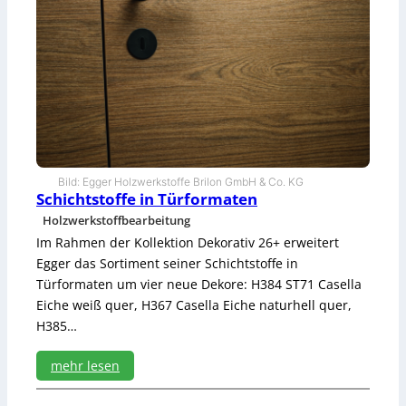
r
k
s
t
ü
c
k
e
g
r
e
Bild: Egger Holzwerkstoffe Brilon GmbH & Co. KG
Schichtstoffe in Türformaten
i
f
Holzwerkstoffbearbeitung
e
Im Rahmen der Kollektion Dekorativ 26+ erweitert
n
Egger das Sortiment seiner Schichtstoffe in
Türformaten um vier neue Dekore: H384 ST71 Casella
Eiche weiß quer, H367 Casella Eiche naturhell quer,
H385…
mehr lesen
: