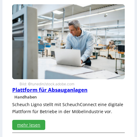
S
c
h
i
c
h
t
s
t
o
f
f
e
i
n
Bild: ©tunedin/stock.adobe.com
T
Plattform für Absauganlagen
ü
Handhaben
r
Scheuch Ligno stellt mit ScheuchConnect eine digitale
f
o
Plattform für Betriebe in der Möbelindustrie vor.
r
m
mehr lesen
a
:
t