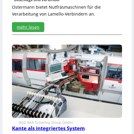
Ostermann bietet Nutfräsmaschinen für die
Verarbeitung von Lamello-Verbindern an.
mehr lesen
:
L
a
m
e
l
l
o
-
F
r
ä
s
e
r
u
Bild: IMA Schelling Group GmbH
n
Kante als integriertes System
d