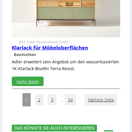
r
m
a
n
n
-
P
r
Bild: Adler Deutschland GmbH
Klarlack für Möbeloberflächen
o
s
Beschichten
p
Adler erweitert sein Angebot um den wasserbasierten
e
1K-Klarlack Bluefin Terra-Resist.
k
t
mehr lesen
:
K
1
2
3
…
54
Nächste Seite
l
a
r
l
a
DAS KÖNNTE SIE AUCH INTERESSIEREN
c