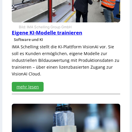
l
e
b
e
r
Bild: IMA Schelling Group GmbH
Eigene KI-Modelle trainieren
-
R
Software und KI
e
IMA Schelling stellt die KI-Plattform VisionAI vor. Sie
i
soll es Kunden ermöglichen, eigene Modelle zur
n
industriellen Bildauswertung mit Produktionsdaten zu
i
g
trainieren – über einen lizenzbasierten Zugang zur
e
VisionAI Cloud.
r
mehr lesen
:
E
i
g
e
n
e