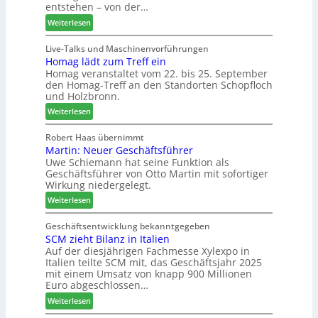
entstehen – von der…
e
n
u
:
Weiterlesen
m
t
n
L
a
a
d
i
Live-Talks und Maschinenvorführungen
d
g
-
Homag lädt zum Treff ein
g
e
V
Homag veranstaltet vom 22. bis 25. September
n
r
e
den Homag-Treff an den Standorten Schopfloch
a
I
r
und Holzbronn.
z
n
b
:
e
Weiterlesen
t
i
H
i
e
n
o
g
Robert Haas übernimmt
r
d
Martin: Neuer Geschäftsführer
m
t
z
e
Uwe Schiemann hat seine Funktion als
a
H
u
r
Geschäftsführer von Otto Martin mit sofortiger
g
o
m
Wirkung niedergelegt.
l
l
2
:
ä
Weiterlesen
z
0
M
d
b
2
a
t
Geschäftsentwicklung bekanntgegeben
a
7
SCM zieht Bilanz in Italien
r
z
u
Auf der diesjährigen Fachmesse Xylexpo in
t
u
p
Italien teilte SCM mit, das Geschäftsjahr 2025
i
m
r
mit einem Umsatz von knapp 900 Millionen
n
T
o
Euro abgeschlossen…
:
r
z
:
Weiterlesen
N
e
e
S
e
f
s