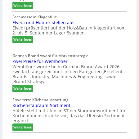
:
Weiterlesen
W
e
Fachmesse in Klagenfurt
Elvedi und Hubtex stellen aus
i
Elvedi präsentiert auf der Holz&Bau in Klagenfurt vom
n
2. bis 5. September Lagerlösungen.
i
g
:
Weiterlesen
p
E
a
l
s
German Brand Award für Markenstrategie
v
Zwei Preise für Wemhöner
s
e
Wemhöner wurde beim German Brand Award 2026
t
d
zweifach ausgezeichnet: in den Kategorien ‚Excellent
F
i
Brands – Industry, Machines & Engineering‘ sowie
ü
u
‚Brand Strategy…
h
n
:
Weiterlesen
r
d
Z
u
H
w
Erweiterte Küchenausstattung
n
u
Küchenstauraum-Sortiment
e
g
b
Häfele stellt mit Utensio ST ein Stauraumsortiment für
i
a
t
Kücheninnenschränke vor, das das Utensio-Sortiment
P
n
e
ergänzt.
r
x
:
e
Weiterlesen
s
K
i
t
ü
s