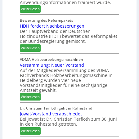
Anwendungsinformationen trainiert wurde.
e
m
n
s
:
e
Weiterlesen
s
S
C
l
w
y
h
d
Bewertung des Reformpakets
o
HDH fordert Nachbesserungen
s
a
e
c
Der Hauptverband der Deutschen
t
t
t
h
Holzindustrie (HDH) bewertet das Reformpaket
e
b
B
e
der Bundesregierung gemischt.
m
o
e
n
:
t
Weiterlesen
s
2
H
h
u
0
D
i
VDMA Holzbearbeitungsmaschinen
c
2
Versammlung: Neuer Vorstand
H
l
h
6
Auf der Mitgliederversammlung des VDMA
f
f
e
Fachverbands Holzbearbeitungsmaschine in
o
t
r
Heidelberg wurden vier neue
r
b
z
Vorstandsmitglieder für eine sechsjährige
d
e
a
Amtszeit gewählt.
e
i
h
:
Weiterlesen
r
P
l
V
t
r
e
e
Dr. Christian Terfloth geht in Ruhestand
N
o
n
Jowat-Vorstand verabschiedet
r
a
d
Bei Jowat ist Dr. Christian Terfloth zum 30. Juni
s
c
u
in den Ruhestand getreten.
a
h
k
m
:
Weiterlesen
b
t
m
J
e
s