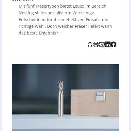
Werkstück und ist für viele Materialdicken geeignet.
Mit fünf Fräsertypen bietet Leuco im Bereich
Ergänzend gibt es leistungsstärkere, stabilere
Fibnoexy-
Varianten
, den durchmesserkonstanten
Diacurve
für
Nesting viele spezialisierte Werkzeuge.
Anwender mit möglichst unveränderten
Entscheidend für ihren effektiven Einsatz: die
Maschinenparametern sowie günstige
VHW-
richtige Wahl. Doch welcher Fräser liefert wann
Ausführungen
. Neben Werkstoff (z. B. Spanplatte, MDF,
das beste Ergebnis?
Multiplex) beeinflussen auch Vorschub, Drehzahl,
Teilegröße, Aufspannung/Vakuum und Faktoren wie
Standzeit, Nachschärfbarkeit und Energieverbrauch die
Entscheidung – Leuco berät dazu
anwendungsspezifisch.