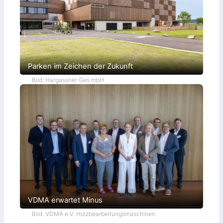
t
Parken im Zeichen der Zukunft
Bild: Hargassner Ges mbH
VDMA erwartet Minus
Bild: VDMA e.V. Holzbearbeitungsmaschinen