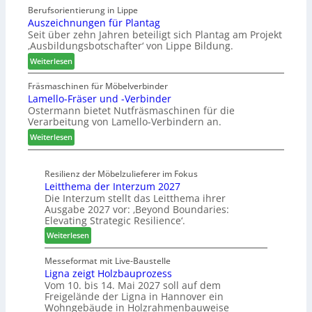
e
Berufsorientierung in Lippe
c
e
l
Auszeichnungen für Plantag
h
f
l
Seit über zehn Jahren beteiligt sich Plantag am Projekt
e
ü
e
‚Ausbildungsbotschafter‘ von Lippe Bildung.
n
r
n
:
s
Weiterlesen
W
a
A
t
e
u
u
a
Fräsmaschinen für Möbelverbinder
m
s
Lamello-Fräser und -Verbinder
s
u
h
Ostermann bietet Nutfräsmaschinen für die
z
r
ö
Verarbeitung von Lamello-Verbindern an.
e
a
n
i
u
e
:
Weiterlesen
c
m
r
L
h
-
a
n
Resilienz der Möbelzulieferer im Fokus
S
m
Leitthema der Interzum 2027
u
o
e
Die Interzum stellt das Leitthema ihrer
n
r
l
Ausgabe 2027 vor: ‚Beyond Boundaries:
g
t
l
Elevating Strategic Resilience‘.
e
i
o
:
Weiterlesen
n
m
-
L
f
e
F
e
Messeformat mit Live-Baustelle
ü
n
r
Ligna zeigt Holzbauprozess
i
r
t
ä
Vom 10. bis 14. Mai 2027 soll auf dem
t
P
s
Freigelände der Ligna in Hannover ein
t
l
e
Wohngebäude in Holzrahmenbauweise
h
a
r