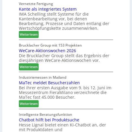
C
Vernetzte Fertigung
u
f
s
Kante als integriertes System
M
e
e
IMA Schelling stellt Systeme für die
z
r
i
Kantenbearbeitung vor, bei denen
i
G
n
Bearbeitung, Prozesse und Daten entlang der
e
e
Wertschöpfungskette zusammenwirken.
h
s
:
Weiterlesen
t
c
K
B
h
a
Brucklacher Group mit 153 Projekten
i
ä
WeCare-Aktionswochen 2026
n
l
f
Die Brucklacher Group stellt das Ergebnis der
t
a
t
diesjährigen WeCare-Aktionswochen vor.
e
n
s
a
:
Weiterlesen
z
f
l
W
i
ü
s
e
Industriemessen in Mailand
n
h
i
MaTec meldet Besucherzahlen
C
I
r
n
Bei ihrer ersten Ausgabe vom 9. bis 12. Juni im
a
t
e
Messezentrum FieraMilano verzeichnete die
t
r
a
r
MaTec fast 45.000 Besucher.
e
e
l
g
:
-
Weiterlesen
i
r
M
A
e
i
a
k
Intelligente Beratungsfunktion
n
e
Chatbot hilft bei Produktsuche
T
t
Hesse Lignal bietet einen KI-Chatbot an, der
r
e
i
mit Produktdaten und
t
c
o