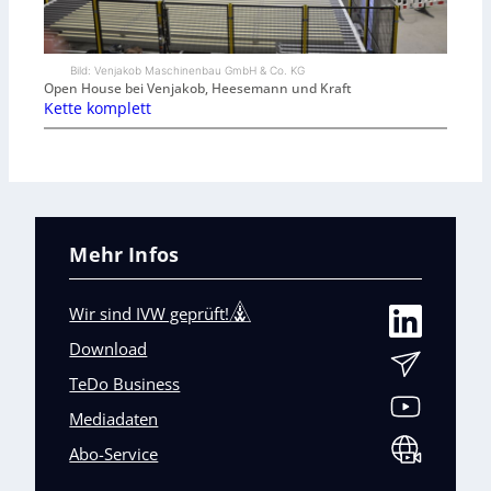
Bild: Venjakob Maschinenbau GmbH & Co. KG
Open House bei Venjakob, Heesemann und Kraft
Kette komplett
Mehr Infos
Wir sind IVW geprüft!
Download
TeDo Business
Mediadaten
Abo-Service