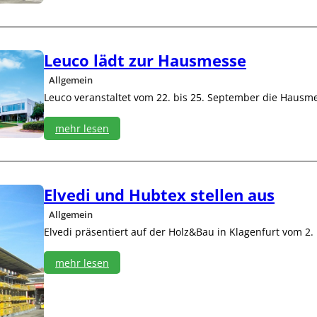
k
h
b
i
e
n
r
e
Leuco lädt zur Hausmesse
e
n
i
b
Allgemein
c
a
Leuco veranstaltet vom 22. bis 25. September die Hausme
h
u
d
mehr lesen
i
g
:
i
L
t
e
a
u
Elvedi und Hubtex stellen aus
l
c
i
Allgemein
o
s
l
Elvedi präsentiert auf der Holz&Bau in Klagenfurt vom 2.
i
ä
e
d
mehr lesen
r
t
t
:
z
s
E
u
i
l
r