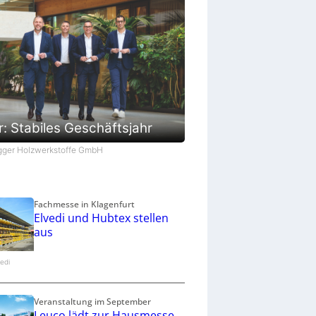
: Stabiles Geschäftsjahr
Egger Holzwerkstoffe GmbH
Fachmesse in Klagenfurt
Elvedi und Hubtex stellen
aus
vedi
Veranstaltung im September
Leuco lädt zur Hausmesse