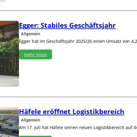
e
sen
r
t
r
Egger: Stabiles Geschäftsjahr
e
t
Allgemein
e
Egger hat im Geschäftsjahr 2025/26 einen Umsatz von 4,26
r
f
ü
mehr lesen
r
:
D
E
a
g
c
g
h
e
+
r
H
:
o
S
l
t
Häfele eröffnet Logistikbereich
z
a
2
Allgemein
b
0
i
Am 17. Juli hat Häfele seinen neuen Logistikbereich auf 
2
l
8