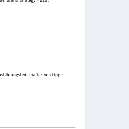
ie ‚Brand Strategy – B2B‘.
Ausbildungsbotschafter‘ von Lippe