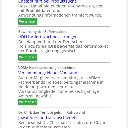
n
Chatbot hilft bei Produktsuche
T
t
a
Hesse Lignal bietet einen KI-Chatbot an, der
d
e
i
mit Produktdaten und
g
-
c
o
Anwendungsinformationen trainiert wurde.
V
m
n
e
:
e
Weiterlesen
s
r
C
l
w
b
h
d
Bewertung des Reformpakets
o
HDH fordert Nachbesserungen
i
a
e
c
Der Hauptverband der Deutschen
n
t
t
h
Holzindustrie (HDH) bewertet das Reformpaket
d
b
B
e
der Bundesregierung gemischt.
e
o
e
n
:
r
t
Weiterlesen
s
2
H
h
u
0
D
i
VDMA Holzbearbeitungsmaschinen
c
2
Versammlung: Neuer Vorstand
H
l
h
6
Auf der Mitgliederversammlung des VDMA
f
f
e
Fachverbands Holzbearbeitungsmaschine in
o
t
r
Heidelberg wurden vier neue
r
b
z
Vorstandsmitglieder für eine sechsjährige
d
e
a
Amtszeit gewählt.
e
i
h
:
Weiterlesen
r
P
l
V
t
r
e
e
Dr. Christian Terfloth geht in Ruhestand
N
o
n
Jowat-Vorstand verabschiedet
r
a
d
Bei Jowat ist Dr. Christian Terfloth zum 30. Juni
s
c
u
in den Ruhestand getreten.
a