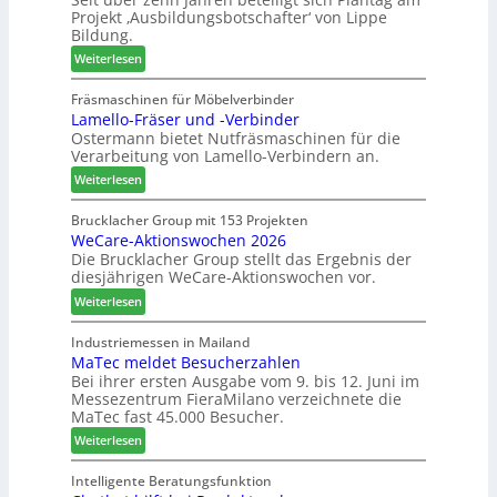
t
Projekt ‚Ausbildungsbotschafter‘ von Lippe
i
m
i
Bildung.
n
T
m
:
:
Weiterlesen
r
e
A
N
e
n
u
e
Fräsmaschinen für Möbelverbinder
f
t
Lamello-Fräser und -Verbinder
s
u
f
Ostermann bietet Nutfräsmaschinen für die
z
e
e
Verarbeitung von Lamello-Verbindern an.
e
r
i
i
G
n
:
Weiterlesen
c
e
L
h
s
a
Brucklacher Group mit 153 Projekten
n
c
WeCare-Aktionswochen 2026
m
u
Die Brucklacher Group stellt das Ergebnis der
h
e
diesjährigen WeCare-Aktionswochen vor.
n
ä
l
g
f
l
:
Weiterlesen
e
t
o
W
n
s
-
e
Industriemessen in Mailand
f
f
F
MaTec meldet Besucherzahlen
C
ü
ü
r
Bei ihrer ersten Ausgabe vom 9. bis 12. Juni im
a
Messezentrum FieraMilano verzeichnete die
r
h
ä
r
MaTec fast 45.000 Besucher.
P
r
s
e
l
e
e
:
-
Weiterlesen
a
r
r
M
A
n
u
a
k
Intelligente Beratungsfunktion
t