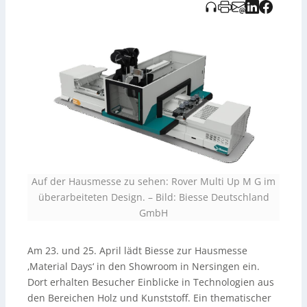
erweitert; gezeigt werden u. a.
CNC-
Bearbeitungszentren
sowie
Maschinen für
Kantenbearbeitung
und
Serienbohrungen
. Eine
Anmeldung ist online möglich, kurzfristige Teilnahme
auch ohne Registrierung.
Auf der Hausmesse zu sehen: Rover Multi Up M G im
überarbeiteten Design.
–
Bild: Biesse Deutschland
GmbH
Am 23. und 25. April lädt Biesse zur Hausmesse
‚Material Days‘ in den Showroom in Nersingen ein.
Dort erhalten Besucher Einblicke in Technologien aus
den Bereichen Holz und Kunststoff. Ein thematischer