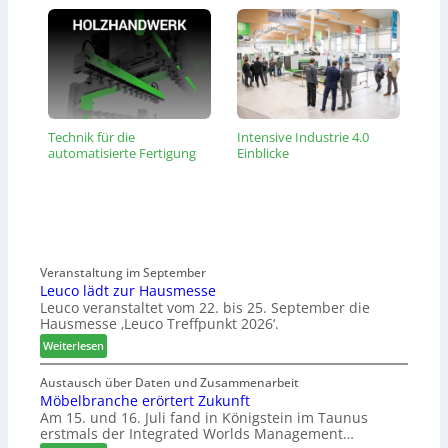
Technik für die
Intensive Industrie 4.0
automatisierte Fertigung
Einblicke
Veranstaltung im September
Leuco lädt zur Hausmesse
Leuco veranstaltet vom 22. bis 25. September die
Hausmesse ‚Leuco Treffpunkt 2026‘.
:
Weiterlesen
L
e
Austausch über Daten und Zusammenarbeit
Möbelbranche erörtert Zukunft
u
Am 15. und 16. Juli fand in Königstein im Taunus
c
erstmals der Integrated Worlds Management…
o