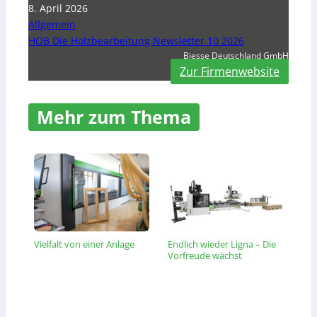
8. April 2026
Allgemein
HOB Die Holzbearbeitung Newsletter 10 2026
Biesse Deutschland GmbH
Zur Firmenwebsite
Mehr zum Thema
Vielfalt von einer Anlage
Endlich wieder Ligna – Die
Vorfreude wächst