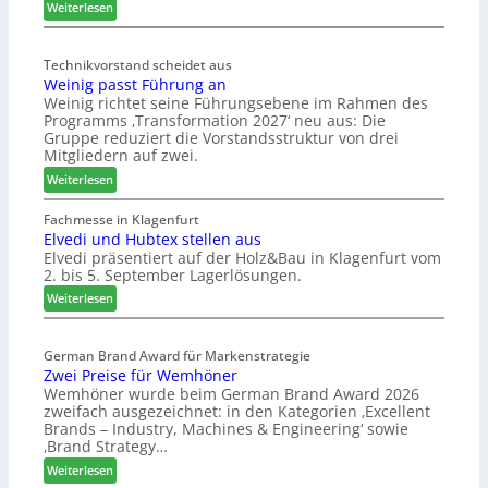
l
:
Weiterlesen
ä
M
d
ö
t
Technikvorstand scheidet aus
b
Weinig passt Führung an
z
e
Weinig richtet seine Führungsebene im Rahmen des
u
l
Programms ‚Transformation 2027‘ neu aus: Die
r
b
Gruppe reduziert die Vorstandsstruktur von drei
H
r
Mitgliedern auf zwei.
a
a
:
Weiterlesen
u
n
W
s
c
e
Fachmesse in Klagenfurt
m
h
Elvedi und Hubtex stellen aus
i
e
e
Elvedi präsentiert auf der Holz&Bau in Klagenfurt vom
n
s
e
2. bis 5. September Lagerlösungen.
i
s
r
g
:
Weiterlesen
e
ö
p
E
r
a
l
t
s
German Brand Award für Markenstrategie
v
e
Zwei Preise für Wemhöner
s
e
r
Wemhöner wurde beim German Brand Award 2026
t
d
t
zweifach ausgezeichnet: in den Kategorien ‚Excellent
F
i
Z
Brands – Industry, Machines & Engineering‘ sowie
ü
u
u
‚Brand Strategy…
h
n
k
:
Weiterlesen
r
d
u