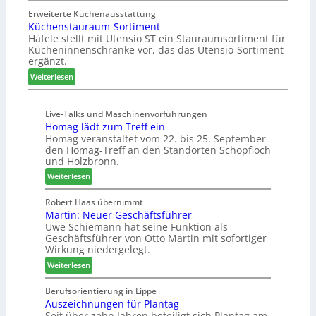
Z
u
H
n
w
Erweiterte Küchenausstattung
n
u
f
Küchenstauraum-Sortiment
e
g
b
t
Häfele stellt mit Utensio ST ein Stauraumsortiment für
i
a
t
Kücheninnenschränke vor, das das Utensio-Sortiment
P
n
e
ergänzt.
r
x
:
e
Weiterlesen
s
K
i
t
ü
s
e
Live-Talks und Maschinenvorführungen
c
e
l
Homag lädt zum Treff ein
h
f
l
Homag veranstaltet vom 22. bis 25. September
e
ü
e
den Homag-Treff an den Standorten Schopfloch
n
r
n
und Holzbronn.
s
W
a
:
Weiterlesen
t
e
u
H
a
m
s
o
Robert Haas übernimmt
u
h
Martin: Neuer Geschäftsführer
m
r
ö
Uwe Schiemann hat seine Funktion als
a
a
n
Geschäftsführer von Otto Martin mit sofortiger
g
u
e
Wirkung niedergelegt.
l
m
r
:
ä
Weiterlesen
-
M
d
S
a
t
Berufsorientierung in Lippe
o
Auszeichnungen für Plantag
r
z
r
Seit über zehn Jahren beteiligt sich Plantag am
t
u