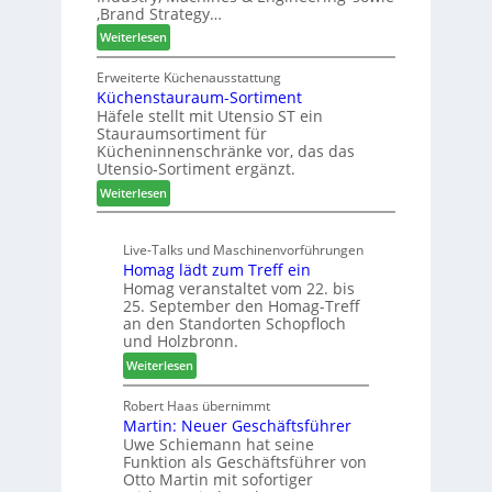
n
r
‚Brand Strategy…
n
d
u
f
:
Weiterlesen
H
n
t
Z
u
g
w
Erweiterte Küchenausstattung
b
a
Küchenstauraum-Sortiment
e
t
n
Häfele stellt mit Utensio ST ein
i
e
Stauraumsortiment für
P
x
Kücheninnenschränke vor, das das
r
s
Utensio-Sortiment ergänzt.
e
t
:
Weiterlesen
i
e
K
s
l
ü
e
l
Live-Talks und Maschinenvorführungen
c
f
e
Homag lädt zum Treff ein
h
ü
n
Homag veranstaltet vom 22. bis
e
r
a
25. September den Homag-Treff
n
W
u
an den Standorten Schopfloch
s
e
und Holzbronn.
s
t
m
:
Weiterlesen
a
h
H
u
ö
o
Robert Haas übernimmt
r
n
Martin: Neuer Geschäftsführer
m
a
e
Uwe Schiemann hat seine
a
u
r
Funktion als Geschäftsführer von
g
m
Otto Martin mit sofortiger
l
-