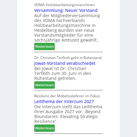
e
D
VDMA Holzbearbeitungsmaschinen
l
r
Versammlung: Neuer Vorstand
H
f
z
Auf der Mitgliederversammlung
f
t
a
des VDMA Fachverbands
o
b
h
Holzbearbeitungsmaschine in
r
e
l
Heidelberg wurden vier neue
d
i
e
Vorstandsmitglieder für eine
e
P
sechsjährige Amtszeit gewählt.
n
r
r
:
Weiterlesen
t
o
V
N
d
e
Dr. Christian Terfloth geht in Ruhestand
a
u
Jowat-Vorstand verabschiedet
r
c
k
Bei Jowat ist Dr. Christian
s
h
t
Terfloth zum 30. Juni in den
a
b
s
Ruhestand getreten.
m
e
u
:
m
Weiterlesen
s
c
J
l
s
h
o
u
Resilienz der Möbelzulieferer im Fokus
e
e
Leitthema der Interzum 2027
w
n
r
Die Interzum stellt das Leitthema
a
g
u
ihrer Ausgabe 2027 vor: ‚Beyond
t
:
n
Boundaries: Elevating Strategic
-
N
g
Resilience‘.
V
e
e
:
Weiterlesen
o
u
n
L
r
e