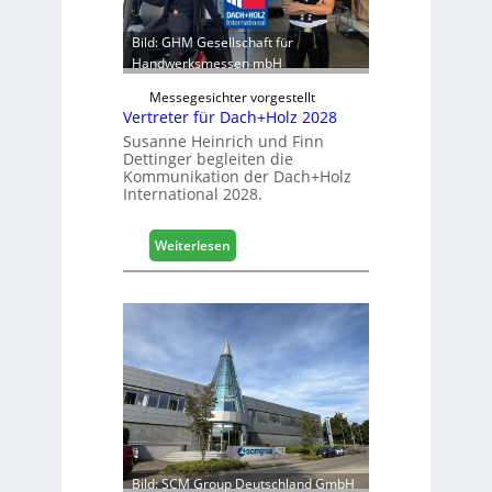
r
S
e
t
Bild: GHM Gesellschaft für
i
a
Handwerksmessen mbH
c
b
h
Messegesichter vorgestellt
i
Vertreter für Dach+Holz 2028
l
Susanne Heinrich und Finn
e
Dettinger begleiten die
s
Kommunikation der Dach+Holz
G
International 2028.
e
s
:
Weiterlesen
c
V
h
e
ä
r
f
t
t
r
s
e
j
t
a
e
h
r
r
f
ü
Bild: SCM Group Deutschland GmbH