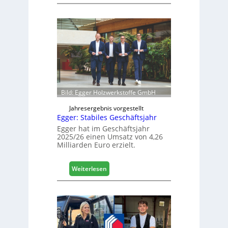
H
s
ä
i
f
e
e
r
l
t
e
s
e
i
r
c
ö
h
f
Bild: Egger Holzwerkstoffe GmbH
f
n
Jahresergebnis vorgestellt
Egger: Stabiles Geschäftsjahr
e
t
Egger hat im Geschäftsjahr
2025/26 einen Umsatz von 4,26
L
Milliarden Euro erzielt.
o
g
i
:
Weiterlesen
s
E
t
g
i
g
k
e
b
r
e
: