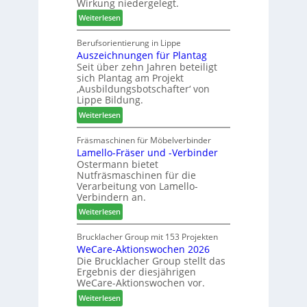
Wirkung niedergelegt.
ä
S
:
Weiterlesen
d
o
M
t
r
a
Berufsorientierung in Lippe
z
t
Auszeichnungen für Plantag
r
u
i
Seit über zehn Jahren beteiligt
t
m
m
sich Plantag am Projekt
i
T
e
‚Ausbildungsbotschafter‘ von
n
r
n
Lippe Bildung.
:
e
t
:
Weiterlesen
N
f
A
e
f
u
Fräsmaschinen für Möbelverbinder
u
e
Lamello-Fräser und -Verbinder
s
e
i
Ostermann bietet
z
r
n
Nutfräsmaschinen für die
e
G
Verarbeitung von Lamello-
i
e
Verbindern an.
c
s
:
Weiterlesen
h
c
L
n
h
a
Brucklacher Group mit 153 Projekten
u
ä
WeCare-Aktionswochen 2026
m
n
f
Die Brucklacher Group stellt das
e
g
t
Ergebnis der diesjährigen
l
e
s
WeCare-Aktionswochen vor.
l
n
f
:
o
Weiterlesen
f
ü