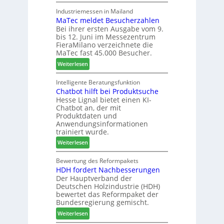
W
-
ü
h
e
F
Industriemessen in Mailand
r
r
MaTec meldet Besucherzahlen
C
r
P
e
Bei ihrer ersten Ausgabe vom 9.
a
ä
l
r
bis 12. Juni im Messezentrum
r
s
a
FieraMilano verzeichnete die
e
e
n
MaTec fast 45.000 Besucher.
-
r
t
:
Weiterlesen
A
u
a
M
k
n
g
a
Intelligente Beratungsfunktion
t
d
Chatbot hilft bei Produktsuche
T
i
-
Hesse Lignal bietet einen KI-
e
o
V
Chatbot an, der mit
c
n
e
Produktdaten und
m
s
r
Anwendungsinformationen
e
w
b
trainiert wurde.
l
o
i
:
Weiterlesen
d
c
n
C
e
h
d
h
Bewertung des Reformpakets
t
e
e
HDH fordert Nachbesserungen
a
B
n
r
Der Hauptverband der
t
e
2
Deutschen Holzindustrie (HDH)
b
s
0
bewertet das Reformpaket der
o
u
2
Bundesregierung gemischt.
t
c
6
:
Weiterlesen
h
h
H
i