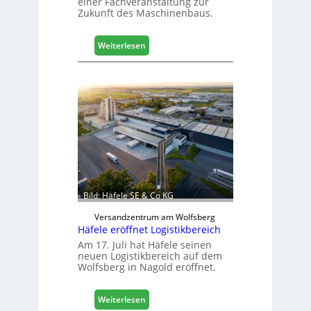
einer Fachveranstaltung zur
Zukunft des Maschinenbaus.
:
Weiterlesen
M
a
s
c
h
i
n
e
n
b
a
Bild: Häfele SE & Co KG
u
d
Versandzentrum am Wolfsberg
Häfele eröffnet Logistikbereich
i
g
Am 17. Juli hat Häfele seinen
neuen Logistikbereich auf dem
i
Wolfsberg in Nagold eröffnet.
t
a
l
:
Weiterlesen
i