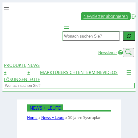
LinkedIn
Newsletter abonnieren
Search
LinkedIn
Newsletter
PRODUKTE
NEWS
+
+
MARKTÜBERSICHTEN
TERMINE
VIDEOS
LÖSUNGEN
LEUTE
Search
NEWS + LEUTE
Home
»
News + Leute
»
50 Jahre Systraplan