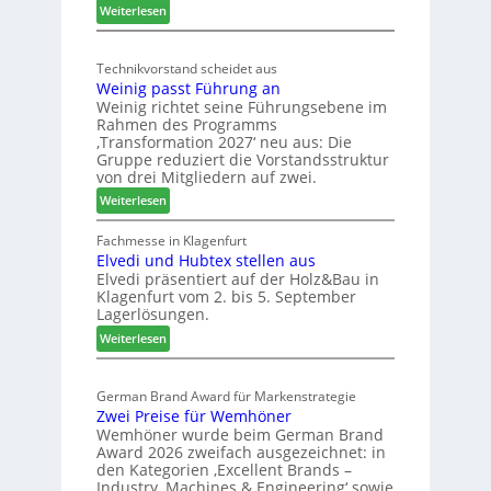
:
ä
Weiterlesen
t
M
d
s
ö
t
c
Technikvorstand scheidet aus
b
z
h
Weinig passt Führung an
e
u
l
Weinig richtet seine Führungsebene im
l
r
a
Rahmen des Programms
b
H
n
‚Transformation 2027‘ neu aus: Die
r
a
d
Gruppe reduziert die Vorstandsstruktur
a
u
von drei Mitgliedern auf zwei.
n
s
:
Weiterlesen
c
m
W
h
e
e
Fachmesse in Klagenfurt
e
s
Elvedi und Hubtex stellen aus
i
e
s
Elvedi präsentiert auf der Holz&Bau in
n
r
e
Klagenfurt vom 2. bis 5. September
i
ö
Lagerlösungen.
g
r
:
p
Weiterlesen
t
E
a
e
l
s
r
German Brand Award für Markenstrategie
v
s
t
Zwei Preise für Wemhöner
e
t
Z
Wemhöner wurde beim German Brand
d
F
u
Award 2026 zweifach ausgezeichnet: in
i
ü
k
den Kategorien ‚Excellent Brands –
u
h
u
Industry, Machines & Engineering‘ sowie