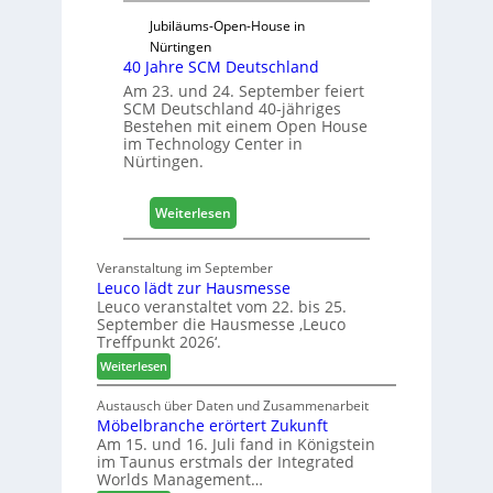
r
D
Jubiläums-Open-House in
a
Nürtingen
40 Jahre SCM Deutschland
c
h
Am 23. und 24. September feiert
SCM Deutschland 40-jähriges
+
Bestehen mit einem Open House
H
im Technology Center in
o
Nürtingen.
l
z
:
2
Weiterlesen
4
0
0
2
Veranstaltung im September
J
8
Leuco lädt zur Hausmesse
a
Leuco veranstaltet vom 22. bis 25.
h
September die Hausmesse ‚Leuco
r
Treffpunkt 2026‘.
e
:
Weiterlesen
S
L
C
e
Austausch über Daten und Zusammenarbeit
M
Möbelbranche erörtert Zukunft
u
D
Am 15. und 16. Juli fand in Königstein
c
im Taunus erstmals der Integrated
e
o
Worlds Management…
u
l