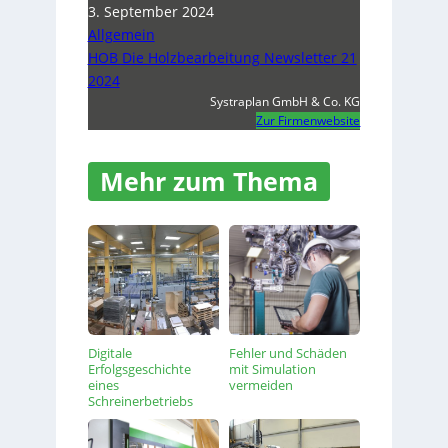
3. September 2024
Allgemein
HOB Die Holzbearbeitung Newsletter 21
2024
Systraplan GmbH & Co. KG
Zur Firmenwebsite
Mehr zum Thema
Digitale
Fehler und Schäden
Erfolgsgeschichte
mit Simulation
eines
vermeiden
Schreinerbetriebs