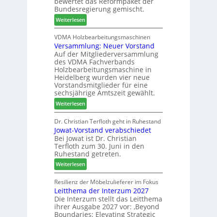
bewertet das Reformpaket der
o
u
2
Bundesregierung gemischt.
t
c
6
:
Weiterlesen
h
h
H
i
e
D
VDMA Holzbearbeitungsmaschinen
l
r
Versammlung: Neuer Vorstand
H
f
z
Auf der Mitgliederversammlung
f
t
a
des VDMA Fachverbands
o
b
h
Holzbearbeitungsmaschine in
r
e
l
Heidelberg wurden vier neue
d
i
e
Vorstandsmitglieder für eine
e
P
sechsjährige Amtszeit gewählt.
n
r
r
:
Weiterlesen
t
o
V
N
d
e
Dr. Christian Terfloth geht in Ruhestand
a
u
Jowat-Vorstand verabschiedet
r
c
k
Bei Jowat ist Dr. Christian
s
h
t
Terfloth zum 30. Juni in den
a
b
s
Ruhestand getreten.
m
e
u
:
m
Weiterlesen
s
c
J
l
s
h
o
u
Resilienz der Möbelzulieferer im Fokus
e
e
Leitthema der Interzum 2027
w
n
r
Die Interzum stellt das Leitthema
a
g
u
ihrer Ausgabe 2027 vor: ‚Beyond
t
:
n
Boundaries: Elevating Strategic
-
N