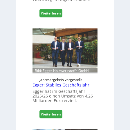
t
a
l
:
Weiterlesen
i
H
s
ä
i
f
e
e
r
l
t
e
s
e
i
r
c
ö
h
f
Bild: Egger Holzwerkstoffe GmbH
f
n
Jahresergebnis vorgestellt
Egger: Stabiles Geschäftsjahr
e
t
Egger hat im Geschäftsjahr
2025/26 einen Umsatz von 4,26
L
Milliarden Euro erzielt.
o
g
i
:
Weiterlesen
s
E
t
g
i