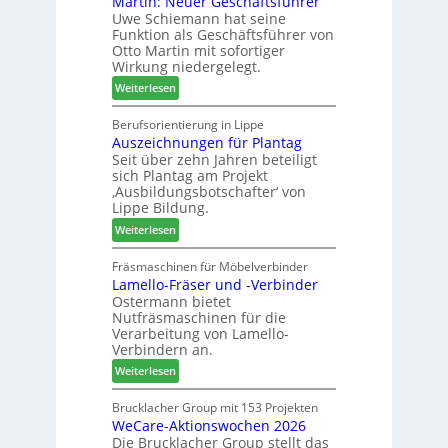
Martin: Neuer Geschäftsführer
a
e
Uwe Schiemann hat seine
a
u
r
Funktion als Geschäftsführer von
g
m
Otto Martin mit sofortiger
l
-
Wirkung niedergelegt.
ä
S
:
Weiterlesen
d
o
M
t
r
a
Berufsorientierung in Lippe
z
t
Auszeichnungen für Plantag
r
u
i
Seit über zehn Jahren beteiligt
t
m
m
sich Plantag am Projekt
i
T
e
‚Ausbildungsbotschafter‘ von
n
r
n
Lippe Bildung.
:
e
t
:
Weiterlesen
N
f
A
e
f
u
Fräsmaschinen für Möbelverbinder
u
e
Lamello-Fräser und -Verbinder
s
e
i
Ostermann bietet
z
r
n
Nutfräsmaschinen für die
e
G
Verarbeitung von Lamello-
i
e
Verbindern an.
c
s
:
Weiterlesen
h
c
L
n
h
a
Brucklacher Group mit 153 Projekten
u
ä
WeCare-Aktionswochen 2026
m
n
f
Die Brucklacher Group stellt das
e
g
t