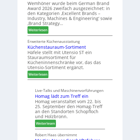
Z
Wemhöner wurde beim German Brand
d
F
u
Award 2026 zweifach ausgezeichnet: in
i
ü
k
den Kategorien ‚Excellent Brands –
u
h
u
Industry, Machines & Engineering‘ sowie
n
r
‚Brand Strategy…
n
d
u
f
:
Weiterlesen
H
n
t
Z
u
g
w
Erweiterte Küchenausstattung
b
a
Küchenstauraum-Sortiment
e
t
n
Häfele stellt mit Utensio ST ein
i
e
Stauraumsortiment für
P
x
Kücheninnenschränke vor, das das
r
s
Utensio-Sortiment ergänzt.
e
t
:
Weiterlesen
i
e
K
s
l
ü
e
l
Live-Talks und Maschinenvorführungen
c
f
e
Homag lädt zum Treff ein
h
ü
n
Homag veranstaltet vom 22. bis
e
r
a
25. September den Homag-Treff
n
W
u
an den Standorten Schopfloch
s
e
und Holzbronn.
s
t
m
:
Weiterlesen
a
h
H
u
ö
o
Robert Haas übernimmt
r
n
m