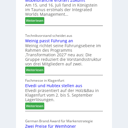
Möbelbranche erörtert Zukunft
D
Am 15. und 16. Juli fand in Königstein
c
im Taunus erstmals der Integrated
e
o
Worlds Management…
u
l
:
ä
Weiterlesen
t
M
d
s
ö
t
c
Technikvorstand scheidet aus
b
z
h
Weinig passt Führung an
e
u
l
Weinig richtet seine Führungsebene im
l
r
a
Rahmen des Programms
b
H
n
‚Transformation 2027‘ neu aus: Die
r
a
d
Gruppe reduziert die Vorstandsstruktur
a
u
von drei Mitgliedern auf zwei.
n
s
:
Weiterlesen
c
m
W
h
e
e
Fachmesse in Klagenfurt
e
s
Elvedi und Hubtex stellen aus
i
e
s
Elvedi präsentiert auf der Holz&Bau in
n
r
e
Klagenfurt vom 2. bis 5. September
i
ö
Lagerlösungen.
g
r
:
p
Weiterlesen
t
E
a
e
l
s
r
German Brand Award für Markenstrategie
v
s
t
Zwei Preise für Wemhöner
e
t