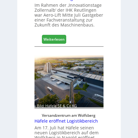
Im Rahmen der ‚Innovationstage
Zollernalb‘ der IHK Reutlingen
war Aero-Lift Mitte Juli Gastgeber
einer Fachveranstaltung zur
Zukunft des Maschinenbaus.
:
Weiterlesen
M
a
s
c
h
i
n
e
n
b
a
Bild: Häfele SE & Co KG
u
d
Versandzentrum am Wolfsberg
Häfele eröffnet Logistikbereich
i
g
Am 17. Juli hat Häfele seinen
neuen Logistikbereich auf dem
i
Wolfsberg in Nagold eröffnet.