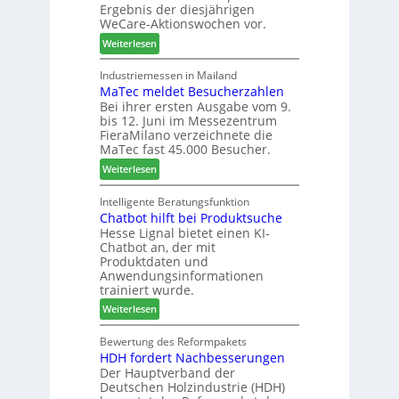
Ergebnis der diesjährigen
l
e
s
WeCare-Aktionswochen vor.
l
n
f
:
o
Weiterlesen
f
ü
W
-
ü
h
e
F
Industriemessen in Mailand
r
r
MaTec meldet Besucherzahlen
C
r
P
e
Bei ihrer ersten Ausgabe vom 9.
a
ä
l
r
bis 12. Juni im Messezentrum
r
s
a
FieraMilano verzeichnete die
e
e
n
MaTec fast 45.000 Besucher.
-
r
t
:
Weiterlesen
A
u
a
M
k
n
g
a
Intelligente Beratungsfunktion
t
d
Chatbot hilft bei Produktsuche
T
i
-
Hesse Lignal bietet einen KI-
e
o
V
Chatbot an, der mit
c
n
e
Produktdaten und
m
s
r
Anwendungsinformationen
e
w
b
trainiert wurde.
l
o
i
:
Weiterlesen
d
c
n
C
e
h
d
h
Bewertung des Reformpakets
t
e
e
HDH fordert Nachbesserungen
a
B
n
r
Der Hauptverband der
t
e
2
Deutschen Holzindustrie (HDH)
b
s
0