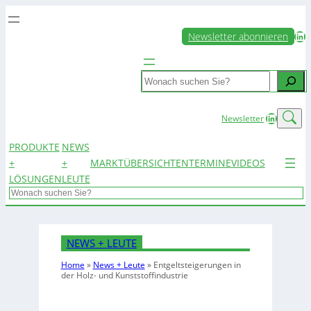
LinkedIn
Newsletter abonnieren
Search
LinkedIn
Newsletter
PRODUKTE
NEWS
+
+
MARKTÜBERSICHTEN
TERMINE
VIDEOS
LÖSUNGEN
LEUTE
Search
NEWS + LEUTE
Home
»
News + Leute
»
Entgeltsteigerungen in
der Holz- und Kunststoffindustrie