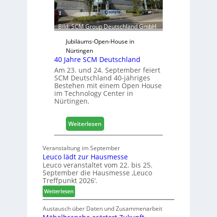
r
r
f
ü
Bild: SCM Group Deutschland GmbH
r
D
Jubiläums-Open-House in
a
Nürtingen
40 Jahre SCM Deutschland
c
h
Am 23. und 24. September feiert
SCM Deutschland 40-jähriges
+
Bestehen mit einem Open House
H
im Technology Center in
o
Nürtingen.
l
z
:
2
Weiterlesen
4
0
0
2
Veranstaltung im September
J
8
Leuco lädt zur Hausmesse
a
Leuco veranstaltet vom 22. bis 25.
h
September die Hausmesse ‚Leuco
r
Treffpunkt 2026‘.
e
:
Weiterlesen
S
L
C
e
Austausch über Daten und Zusammenarbeit
M
u