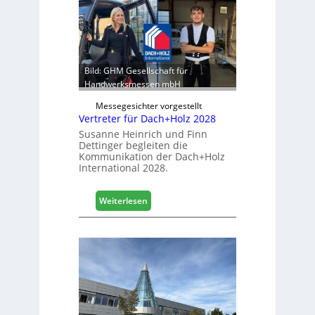
g
k
e
b
r
e
:
r
S
e
t
Bild: GHM Gesellschaft für
i
a
Handwerksmessen mbH
c
b
h
Messegesichter vorgestellt
i
Vertreter für Dach+Holz 2028
l
Susanne Heinrich und Finn
e
Dettinger begleiten die
s
Kommunikation der Dach+Holz
G
International 2028.
e
s
:
Weiterlesen
c
V
h
e
ä
r
f
t
t
r
s
e
j
t
a
e
h