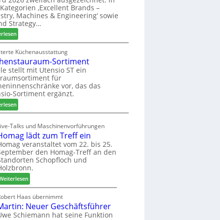
u
ü
i
Kategorien ‚Excellent Brands –
k
h
u
stry, Machines & Engineering‘ sowie
u
r
n
nd Strategy…
n
u
d
:
erlesen
f
n
H
Z
t
g
u
w
iterte Küchenausstattung
a
b
henstauraum-Sortiment
e
n
t
i
le stellt mit Utensio ST ein
e
raumsortiment für
P
x
eninnenschränke vor, das das
r
s
sio-Sortiment ergänzt.
e
t
:
i
erlesen
e
K
s
l
ü
e
Live-Talks und Maschinenvorführungen
l
c
f
Homag lädt zum Treff ein
e
h
ü
Homag veranstaltet vom 22. bis 25.
n
e
r
September den Homag-Treff an den
a
n
W
Standorten Schopfloch und
u
s
e
Holzbronn.
s
t
m
:
Weiterlesen
a
h
H
u
ö
o
Robert Haas übernimmt
r
n
Martin: Neuer Geschäftsführer
m
a
e
a
Uwe Schiemann hat seine Funktion
u
r