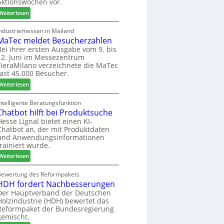
Aktionswochen vor.
l
n
f
o
f
ü
:
Weiterlesen
-
ü
h
W
F
r
r
e
Industriemessen in Mailand
r
P
MaTec meldet Besucherzahlen
e
C
ä
l
r
a
Bei ihrer ersten Ausgabe vom 9. bis
s
12. Juni im Messezentrum
a
r
FieraMilano verzeichnete die MaTec
e
n
e
fast 45.000 Besucher.
r
t
-
u
a
:
A
Weiterlesen
n
g
M
k
d
a
t
ntelligente Beratungsfunktion
-
Chatbot hilft bei Produktsuche
T
i
V
e
o
Hesse Lignal bietet einen KI-
Chatbot an, der mit Produktdaten
e
c
n
und Anwendungsinformationen
r
m
s
trainiert wurde.
b
e
w
i
:
l
Weiterlesen
o
n
C
d
c
d
h
e
Bewertung des Reformpakets
h
HDH fordert Nachbesserungen
e
a
t
e
r
t
B
Der Hauptverband der Deutschen
n
Holzindustrie (HDH) bewertet das
b
e
2
Reformpaket der Bundesregierung
o
s
0
gemischt.
t
u
2