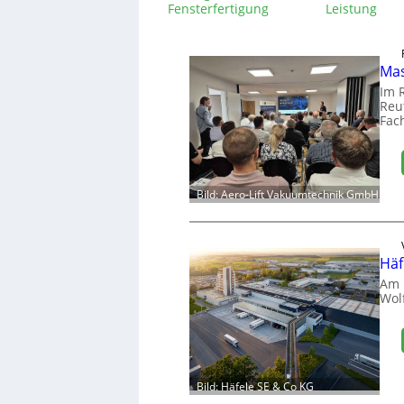
Fensterfertigung
Leistung
Mas
Im 
Reut
Fac
Bild: Aero-Lift Vakuumtechnik GmbH
Häf
Am 
Wol
Bild: Häfele SE & Co KG