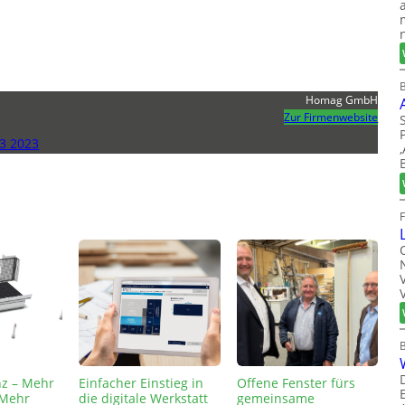
B
Homag GmbH
Zur Firmenwebsite
3 2023
nz – Mehr
Einfacher Einstieg in
Offene Fenster fürs
– Mehr
die digitale Werkstatt
gemeinsame