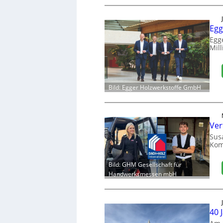
Egg
Egg
Mill
Bild: Egger Holzwerkstoffe GmbH
Ver
Sus
Kom
Bild: GHM Gesellschaft für
Handwerksmessen mbH
40 