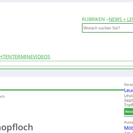
RUBRIKEN
NEWS + LE
Search
HTEN
TERMINE
VIDEOS
Vera
Leu
Leuc
och
Sep
Tref
Weit
Aust
hopfloch
Möb