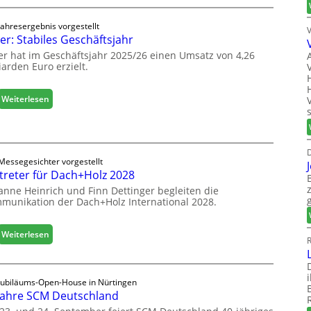
e
g
l
i
Jahresergebnis vorgestellt
e
er: Stabiles Geschäftsjahr
t
e
a
er hat im Geschäftsjahr 2025/26 einen Umsatz von 4,26
r
l
iarden Euro erzielt.
ö
i
f
s
f
:
Weiterlesen
i
n
E
e
e
g
r
t
g
t
L
e
D
s
o
Messegesichter vorgestellt
r
i
treter für Dach+Holz 2028
g
:
c
i
anne Heinrich und Finn Dettinger begleiten die
S
h
s
munikation der Dach+Holz International 2028.
t
t
a
i
b
:
Weiterlesen
k
R
i
V
b
l
e
e
e
r
r
Jubiläums-Open-House in Nürtingen
s
t
e
Jahre SCM Deutschland
G
r
i
e