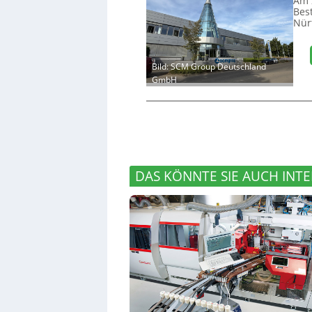
Am 
Bes
Nür
Bild: SCM Group Deutschland
GmbH
DAS KÖNNTE SIE AUCH INTE