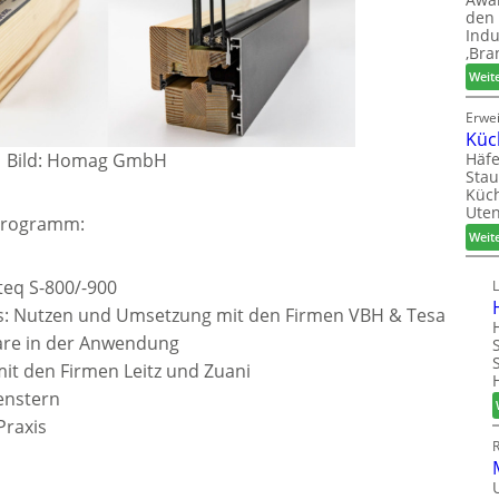
den 
Indu
‚Bra
Weit
Erwe
Küc
Häfe
Bild: Homag GmbH
Stau
Küch
Uten
 Programm:
Weit
teq S-800/-900
xis: Nutzen und Umsetzung mit den Firmen VBH & Tesa
are in der Anwendung
t den Firmen Leitz und Zuani
enstern
Praxis