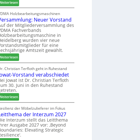
:
h
Weiterlesen
c
6
H
i
h
D
l
VDMA Holzbearbeitungsmaschinen
e
Versammlung: Neuer Vorstand
H
f
r
f
t
Auf der Mitgliederversammlung des
z
VDMA Fachverbands
o
b
a
Holzbearbeitungsmaschine in
r
e
h
Heidelberg wurden vier neue
d
i
l
Vorstandsmitglieder für eine
e
P
e
sechsjährige Amtszeit gewählt.
r
r
n
:
Weiterlesen
t
o
V
N
d
e
r. Christian Terfloth geht in Ruhestand
a
u
Jowat-Vorstand verabschiedet
r
c
k
s
Bei Jowat ist Dr. Christian Terfloth
h
t
zum 30. Juni in den Ruhestand
a
b
s
getreten.
m
e
u
m
:
Weiterlesen
s
c
l
J
s
h
u
o
esilienz der Möbelzulieferer im Fokus
e
e
n
Leitthema der Interzum 2027
w
r
g
a
Die Interzum stellt das Leitthema
u
:
ihrer Ausgabe 2027 vor: ‚Beyond
t
n
Boundaries: Elevating Strategic
N
-
g
Resilience‘.
e
V
e