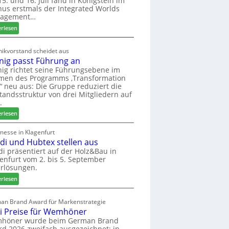
5. und 16. Juli fand in Königstein im
us erstmals der Integrated Worlds
o
agement…
l
ä
:
erlesen
d
M
t
ö
ikvorstand scheidet aus
z
b
nig passt Führung an
u
e
ig richtet seine Führungsebene im
r
l
men des Programms ‚Transformation
H
b
‘ neu aus: Die Gruppe reduziert die
a
r
tandsstruktur von drei Mitgliedern auf
u
a
.
s
n
:
erlesen
m
c
W
e
h
e
messe in Klagenfurt
s
e
edi und Hubtex stellen aus
i
s
e
n
di präsentiert auf der Holz&Bau in
e
r
enfurt vom 2. bis 5. September
i
ö
rlösungen.
g
r
p
:
erlesen
t
a
E
e
s
l
an Brand Award für Markenstrategie
r
s
v
i Preise für Wemhöner
t
t
e
höner wurde beim German Brand
Z
F
d
d 2026 zweifach ausgezeichnet: in