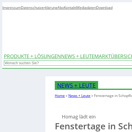
Impressum
Datenschutzerklärung
Abo
Kontakt
Mediadaten
Download
PRODUKTE + LÖSUNGEN
NEWS + LEUTE
MARKTÜBERSIC
Search
NEWS + LEUTE
Home
»
News + Leute
»
Fenstertage in Schopfl
Homag lädt ein
Fenstertage in Sc