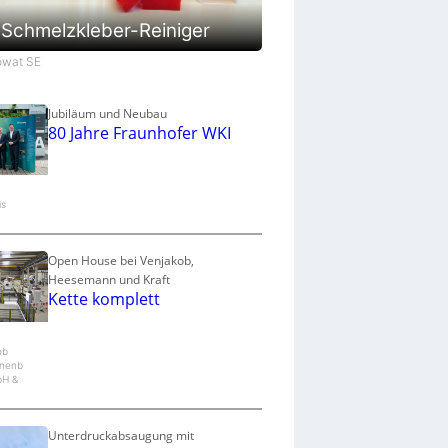
a
u
Schmelzkleber-Reiniger
p
r
Jowat SE
o
z
e
Jubiläum und Neubau
80 Jahre Fraunhofer WKI
s
s
is
Open House bei Venjakob,
Heesemann und Kraft
Kette komplett
ob
nenb
bH &
Unterdruckabsaugung mit