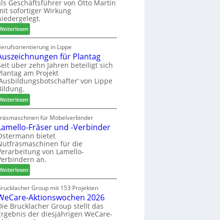
als Geschäftsführer von Otto Martin
g
m
mit sofortiger Wirkung
l
-
niedergelegt.
ä
S
:
d
Weiterlesen
o
M
t
r
a
z
erufsorientierung in Lippe
t
Auszeichnungen für Plantag
r
u
i
t
m
Seit über zehn Jahren beteiligt sich
m
Plantag am Projekt
i
T
e
‚Ausbildungsbotschafter‘ von Lippe
n
r
n
Bildung.
:
e
t
:
N
Weiterlesen
f
A
e
f
u
u
Fräsmaschinen für Möbelverbinder
e
Lamello-Fräser und -Verbinder
s
e
i
z
r
Ostermann bietet
n
Nutfräsmaschinen für die
e
G
Verarbeitung von Lamello-
i
e
Verbindern an.
c
s
:
h
Weiterlesen
c
L
n
h
a
u
Brucklacher Group mit 153 Projekten
ä
WeCare-Aktionswochen 2026
m
n
f
e
g
Die Brucklacher Group stellt das
t
Ergebnis der diesjährigen WeCare-
l
e
s