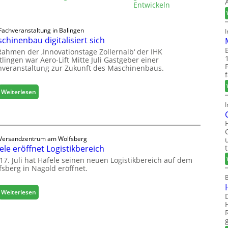
Entwickeln
Fachveranstaltung in Balingen
chinenbau digitalisiert sich
Rahmen der ‚Innovationstage Zollernalb‘ der IHK
lingen war Aero-Lift Mitte Juli Gastgeber einer
hveranstaltung zur Zukunft des Maschinenbaus.
:
Weiterlesen
M
I
a
s
c
Versandzentrum am Wolfsberg
h
ele eröffnet Logistikbereich
i
n
17. Juli hat Häfele seinen neuen Logistikbereich auf dem
fsberg in Nagold eröffnet.
e
n
b
:
Weiterlesen
a
H
u
ä
d
f
i