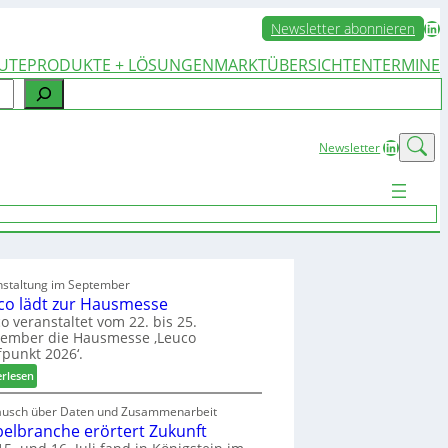
LinkedIn
Newsletter abonnieren
UTE
PRODUKTE + LÖSUNGEN
MARKTÜBERSICHTEN
TERMINE
LinkedIn
Newsletter
nstaltung im September
co lädt zur Hausmesse
o veranstaltet vom 22. bis 25.
tember die Hausmesse ‚Leuco
fpunkt 2026‘.
:
erlesen
L
e
ausch über Daten und Zusammenarbeit
elbranche erörtert Zukunft
u
c