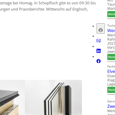
Am 1
tertage bei Homag. In Schopfloch gibt es von 09:30 bis
Taun
Man
ngen und Praxisberichte. Mittwochs auf Englisch,
Weit
Techn
Wei
Wein
Rah
2027
Vors
zwei
Weit
Fach
Elv
Elve
Klag
Lage
Weit
Germ
Zwe
Wem
Awar