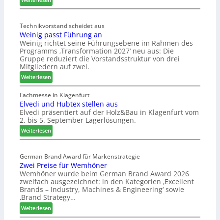
ä
M
d
ö
t
Technikvorstand scheidet aus
b
Weinig passt Führung an
z
e
Weinig richtet seine Führungsebene im Rahmen des
u
l
Programms ‚Transformation 2027‘ neu aus: Die
r
b
Gruppe reduziert die Vorstandsstruktur von drei
H
r
Mitgliedern auf zwei.
a
a
:
Weiterlesen
u
n
W
s
c
e
Fachmesse in Klagenfurt
m
h
Elvedi und Hubtex stellen aus
i
e
e
Elvedi präsentiert auf der Holz&Bau in Klagenfurt vom
n
s
e
2. bis 5. September Lagerlösungen.
i
s
r
g
:
Weiterlesen
e
ö
p
E
r
a
l
t
s
German Brand Award für Markenstrategie
v
e
Zwei Preise für Wemhöner
s
e
r
Wemhöner wurde beim German Brand Award 2026
t
d
t
zweifach ausgezeichnet: in den Kategorien ‚Excellent
F
i
Z
Brands – Industry, Machines & Engineering‘ sowie
ü
u
u
‚Brand Strategy…
h
n
k
:
Weiterlesen
r
d
u
Z
u
H