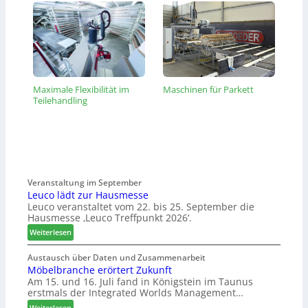
Maximale Flexibilität im
Maschinen für Parkett
Teilehandling
Veranstaltung im September
Leuco lädt zur Hausmesse
Leuco veranstaltet vom 22. bis 25. September die
Hausmesse ‚Leuco Treffpunkt 2026‘.
:
Weiterlesen
L
e
Austausch über Daten und Zusammenarbeit
Möbelbranche erörtert Zukunft
u
Am 15. und 16. Juli fand in Königstein im Taunus
c
erstmals der Integrated Worlds Management…
o
l
:
Weiterlesen