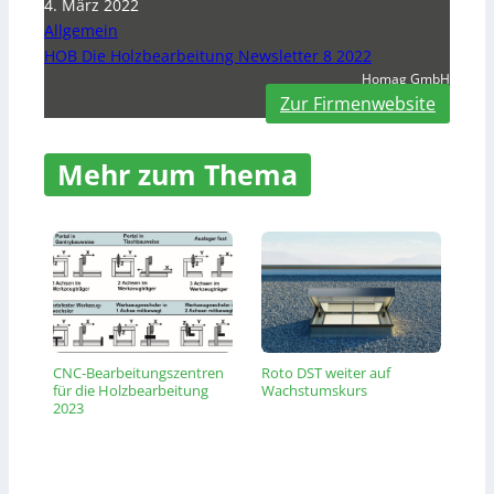
4. März 2022
Allgemein
HOB Die Holzbearbeitung Newsletter 8 2022
Homag GmbH
Zur Firmenwebsite
Mehr zum Thema
CNC-Bearbeitungszentren
Roto DST weiter auf
für die Holzbearbeitung
Wachstumskurs
2023