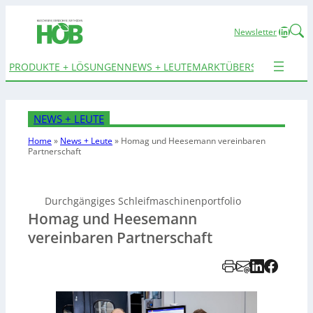
Linked
Newsletter
PRODUKTE + LÖSUNGEN
NEWS + LEUTE
MARKTÜBERSICHTEN
TER
NEWS + LEUTE
Home
»
News + Leute
»
Homag und Heesemann vereinbaren
Partnerschaft
Durchgängiges Schleifmaschinenportfolio
Homag und Heesemann
vereinbaren Partnerschaft