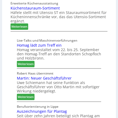
n
w
Erweiterte Küchenausstattung
n
u
f
Küchenstauraum-Sortiment
e
g
b
t
Häfele stellt mit Utensio ST ein Stauraumsortiment für
i
a
t
Kücheninnenschränke vor, das das Utensio-Sortiment
P
n
e
ergänzt.
r
x
:
e
Weiterlesen
s
K
i
t
ü
s
e
Live-Talks und Maschinenvorführungen
c
e
l
Homag lädt zum Treff ein
h
f
l
Homag veranstaltet vom 22. bis 25. September
e
ü
e
den Homag-Treff an den Standorten Schopfloch
n
r
n
und Holzbronn.
s
W
a
:
Weiterlesen
t
e
u
H
a
m
s
o
Robert Haas übernimmt
u
h
Martin: Neuer Geschäftsführer
m
r
ö
Uwe Schiemann hat seine Funktion als
a
a
n
Geschäftsführer von Otto Martin mit sofortiger
g
u
e
Wirkung niedergelegt.
l
m
r
:
ä
Weiterlesen
-
M
d
S
a
t
Berufsorientierung in Lippe
o
Auszeichnungen für Plantag
r
z
r
Seit über zehn Jahren beteiligt sich Plantag am
t
u
t