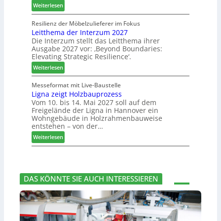
m
:
Weiterlesen
b
t
m
J
e
s
l
o
Resilienz der Möbelzulieferer im Fokus
s
u
u
Leitthema der Interzum 2027
w
s
c
n
Die Interzum stellt das Leitthema ihrer
a
e
h
Ausgabe 2027 vor: ‚Beyond Boundaries:
g
t
r
e
Elevating Strategic Resilience‘.
:
-
u
N
:
V
Weiterlesen
n
e
L
o
g
u
e
r
Messeformat mit Live-Baustelle
e
e
Ligna zeigt Holzbauprozess
i
s
n
Vom 10. bis 14. Mai 2027 soll auf dem
r
t
t
Freigelände der Ligna in Hannover ein
V
t
a
Wohngebäude in Holzrahmenbauweise
o
h
n
entstehen – von der…
r
e
d
:
Weiterlesen
s
m
v
L
t
a
e
i
a
d
r
g
n
e
a
n
d
r
b
DAS KÖNNTE SIE AUCH INTERESSIEREN
a
I
s
z
n
c
e
t
h
i
e
i
g
r
e