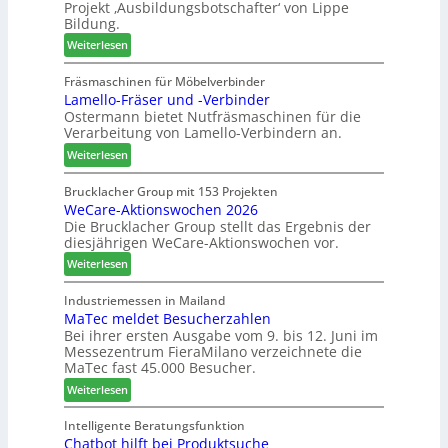
Projekt ‚Ausbildungsbotschafter‘ von Lippe
i
m
i
Bildung.
n
T
m
:
:
Weiterlesen
r
e
A
N
e
n
u
e
Fräsmaschinen für Möbelverbinder
f
t
Lamello-Fräser und -Verbinder
s
u
f
Ostermann bietet Nutfräsmaschinen für die
z
e
e
Verarbeitung von Lamello-Verbindern an.
e
r
i
i
G
n
:
Weiterlesen
c
e
L
h
s
a
Brucklacher Group mit 153 Projekten
n
c
WeCare-Aktionswochen 2026
m
u
Die Brucklacher Group stellt das Ergebnis der
h
e
diesjährigen WeCare-Aktionswochen vor.
n
ä
l
g
f
l
:
Weiterlesen
e
t
o
W
n
s
-
e
Industriemessen in Mailand
f
f
F
MaTec meldet Besucherzahlen
C
ü
ü
r
Bei ihrer ersten Ausgabe vom 9. bis 12. Juni im
a
Messezentrum FieraMilano verzeichnete die
r
h
ä
r
MaTec fast 45.000 Besucher.
P
r
s
e
l
e
e
:
-
Weiterlesen
a
r
r
M
A
n
u
a
k
Intelligente Beratungsfunktion
t
n
Chatbot hilft bei Produktsuche
T
t