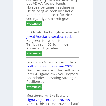
a
des VDMA Fachverbands
o
b
h
Holzbearbeitungsmaschine in
r
e
l
Heidelberg wurden vier neue
d
i
e
Vorstandsmitglieder für eine
e
P
sechsjährige Amtszeit gewählt.
n
r
r
:
Weiterlesen
t
o
V
N
d
e
Dr. Christian Terfloth geht in Ruhestand
a
u
Jowat-Vorstand verabschiedet
r
c
k
Bei Jowat ist Dr. Christian
s
h
t
Terfloth zum 30. Juni in den
a
b
s
Ruhestand getreten.
m
e
u
:
m
Weiterlesen
s
c
J
l
s
h
o
u
Resilienz der Möbelzulieferer im Fokus
e
e
Leitthema der Interzum 2027
w
n
r
Die Interzum stellt das Leitthema
a
g
u
ihrer Ausgabe 2027 vor: ‚Beyond
t
:
n
Boundaries: Elevating Strategic
-
N
g
Resilience‘.
V
e
e
:
Weiterlesen
o
u
n
L
r
e
e
Messeformat mit Live-Baustelle
s
r
Ligna zeigt Holzbauprozess
i
t
V
Vom 10. bis 14. Mai 2027 soll auf
t
a
o