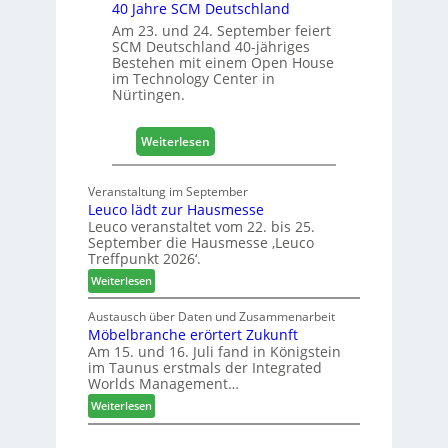
40 Jahre SCM Deutschland
c
h
Am 23. und 24. September feiert
SCM Deutschland 40-jähriges
+
Bestehen mit einem Open House
H
im Technology Center in
o
Nürtingen.
l
z
:
2
Weiterlesen
4
0
0
2
Veranstaltung im September
J
8
Leuco lädt zur Hausmesse
a
Leuco veranstaltet vom 22. bis 25.
h
September die Hausmesse ‚Leuco
r
Treffpunkt 2026‘.
e
:
Weiterlesen
S
L
C
e
Austausch über Daten und Zusammenarbeit
M
Möbelbranche erörtert Zukunft
u
D
Am 15. und 16. Juli fand in Königstein
c
im Taunus erstmals der Integrated
e
o
Worlds Management…
u
l
:
ä
Weiterlesen
t
M
d
s
ö
t
c