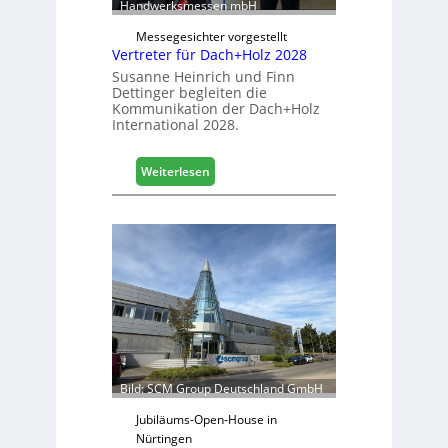
a
Handwerksmessen mbH
c
b
h
Messegesichter vorgestellt
i
Vertreter für Dach+Holz 2028
l
Susanne Heinrich und Finn
e
Dettinger begleiten die
s
Kommunikation der Dach+Holz
G
International 2028.
e
s
:
Weiterlesen
c
V
h
e
ä
r
f
t
t
r
s
e
j
t
a
e
h
r
r
f
ü
Bild: SCM Group Deutschland GmbH
r
D
Jubiläums-Open-House in
a
Nürtingen