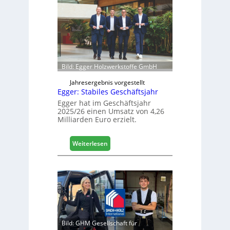
e
e
r
l
t
e
s
e
i
r
c
ö
h
f
Bild: Egger Holzwerkstoffe GmbH
f
n
Jahresergebnis vorgestellt
Egger: Stabiles Geschäftsjahr
e
t
Egger hat im Geschäftsjahr
2025/26 einen Umsatz von 4,26
L
Milliarden Euro erzielt.
o
g
i
:
Weiterlesen
s
E
t
g
i
g
k
e
b
r
e
:
r
S
e
t
Bild: GHM Gesellschaft für
i