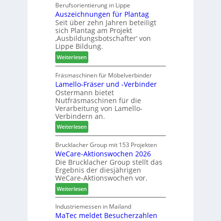
a
Berufsorientierung in Lippe
z
t
Auszeichnungen für Plantag
r
u
i
Seit über zehn Jahren beteiligt
t
m
m
sich Plantag am Projekt
i
T
e
‚Ausbildungsbotschafter‘ von
n
r
n
Lippe Bildung.
:
e
t
:
Weiterlesen
N
f
A
e
f
u
Fräsmaschinen für Möbelverbinder
u
e
Lamello-Fräser und -Verbinder
s
e
i
Ostermann bietet
z
r
n
Nutfräsmaschinen für die
e
G
Verarbeitung von Lamello-
i
e
Verbindern an.
c
s
:
Weiterlesen
h
c
L
n
h
a
Brucklacher Group mit 153 Projekten
u
ä
WeCare-Aktionswochen 2026
m
n
f
Die Brucklacher Group stellt das
e
g
t
Ergebnis der diesjährigen
l
e
s
WeCare-Aktionswochen vor.
l
n
f
:
o
Weiterlesen
f
ü
W
-
ü
h
e
F
Industriemessen in Mailand
r
r
MaTec meldet Besucherzahlen
C
r
P
e