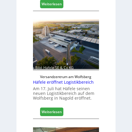
:
Weiterlesen
M
a
s
c
h
i
n
e
n
b
a
Bild: Häfele SE & Co KG
u
d
Versandzentrum am Wolfsberg
Häfele eröffnet Logistikbereich
i
g
Am 17. Juli hat Häfele seinen
neuen Logistikbereich auf dem
i
Wolfsberg in Nagold eröffnet.
t
a
l
:
Weiterlesen
i
H
s
ä
i
f