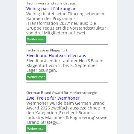
Technikvorstand scheidet aus
b
z
h
Weinig passt Führung an
e
u
l
Weinig richtet seine Führungsebene im
l
r
a
Rahmen des Programms
b
H
n
‚Transformation 2027‘ neu aus: Die
r
a
d
Gruppe reduziert die Vorstandsstruktur
a
u
von drei Mitgliedern auf zwei.
n
s
:
Weiterlesen
c
m
W
h
e
e
Fachmesse in Klagenfurt
e
s
Elvedi und Hubtex stellen aus
i
e
s
Elvedi präsentiert auf der Holz&Bau in
n
r
e
Klagenfurt vom 2. bis 5. September
i
ö
Lagerlösungen.
g
r
:
p
Weiterlesen
t
E
a
e
l
s
r
German Brand Award für Markenstrategie
v
s
t
Zwei Preise für Wemhöner
e
t
Z
Wemhöner wurde beim German Brand
d
F
u
Award 2026 zweifach ausgezeichnet: in
i
ü
k
den Kategorien ‚Excellent Brands –
u
h
u
Industry, Machines & Engineering‘ sowie
n
r
‚Brand Strategy…
n
d
u
f
:
Weiterlesen
H
n
t
Z