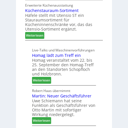
u
g
w
Erweiterte Küchenausstattung
b
a
Küchenstauraum-Sortiment
e
t
n
Häfele stellt mit Utensio ST ein
i
e
Stauraumsortiment für
P
x
Kücheninnenschränke vor, das das
r
s
Utensio-Sortiment ergänzt.
e
t
:
Weiterlesen
i
e
K
s
l
ü
e
l
Live-Talks und Maschinenvorführungen
c
f
e
Homag lädt zum Treff ein
h
ü
n
Homag veranstaltet vom 22. bis
e
r
a
25. September den Homag-Treff
n
W
u
an den Standorten Schopfloch
s
e
und Holzbronn.
s
t
m
:
Weiterlesen
a
h
H
u
ö
o
Robert Haas übernimmt
r
n
Martin: Neuer Geschäftsführer
m
a
e
Uwe Schiemann hat seine
a
u
r
Funktion als Geschäftsführer von
g
m
Otto Martin mit sofortiger
l
-
Wirkung niedergelegt.
ä
S
:
Weiterlesen
d
o
M
t
r