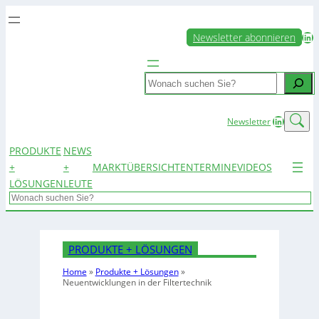
LinkedIn
Newsletter abonnieren
Search
LinkedIn
Newsletter
PRODUKTE
NEWS
+
+
MARKTÜBERSICHTEN
TERMINE
VIDEOS
LÖSUNGEN
LEUTE
Search
PRODUKTE + LÖSUNGEN
Home
»
Produkte + Lösungen
»
Neuentwicklungen in der Filtertechnik