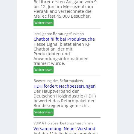
Bei ihrer ersten Ausgabe vom 9.
a
ä
l
r
bis 12. Juni im Messezentrum
r
s
a
FieraMilano verzeichnete die
e
e
n
MaTec fast 45.000 Besucher.
-
r
t
:
Weiterlesen
A
u
a
M
k
n
g
a
Intelligente Beratungsfunktion
t
d
Chatbot hilft bei Produktsuche
T
i
-
Hesse Lignal bietet einen KI-
e
o
V
Chatbot an, der mit
c
n
e
Produktdaten und
m
s
r
Anwendungsinformationen
e
w
b
trainiert wurde.
l
o
i
:
Weiterlesen
d
c
n
C
e
h
d
h
Bewertung des Reformpakets
t
e
e
HDH fordert Nachbesserungen
a
B
n
r
Der Hauptverband der
t
e
2
Deutschen Holzindustrie (HDH)
b
s
0
bewertet das Reformpaket der
o
u
2
Bundesregierung gemischt.
t
c
6
:
Weiterlesen
h
h
H
i
e
D
VDMA Holzbearbeitungsmaschinen
l
r
Versammlung: Neuer Vorstand
H
f
z
Auf der Mitgliederversammlung
f
t