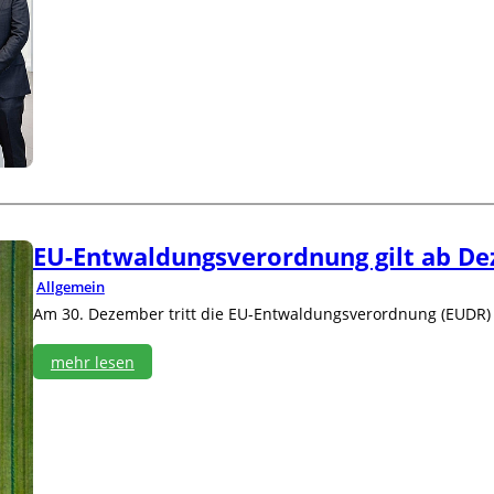
:
H
e
t
t
i
c
h
v
e
r
f
EU-Entwaldungsverordnung gilt ab D
o
l
Allgemein
g
Am 30. Dezember tritt die EU-Entwaldungsverordnung (EUDR) 
t
K
mehr lesen
l
i
:
m
E
a
U
z
-
i
E
e