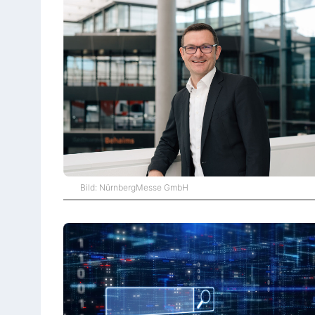
Bild: NürnbergMesse GmbH