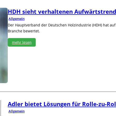
J
i
a
l
HDH sieht verhaltenen Aufwärtstren
h
o
r
t
Allgemein
e
Der Hauptverband der Deutschen Holzindustrie (HDH) hat auf 
s
Branche bewertet.
z
a
mehr lesen
h
l
:
e
H
n
D
v
H
o
s
r
i
e
h
t
v
e
Adler bietet Lösungen für Rolle-zu-Ro
r
h
Allgemein
a