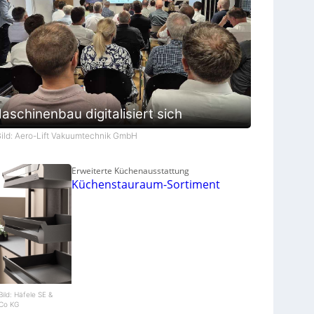
aschinenbau digitalisiert sich
Bild: Aero-Lift Vakuumtechnik GmbH
Erweiterte Küchenausstattung
Küchenstauraum-Sortiment
Bild: Häfele SE &
Co KG