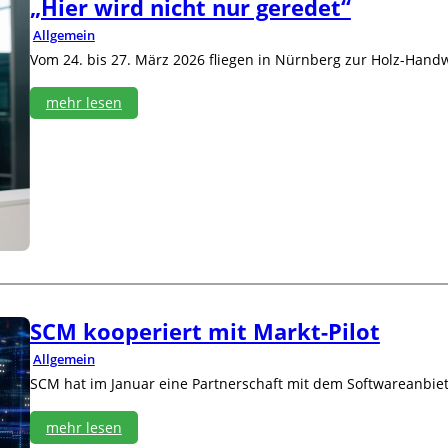
„Hier wird nicht nur geredet“
a
e
b
i
Allgemein
D
t
Vom 24. bis 27. März 2026 fliegen in Nürnberg zur Holz-Hand
e
e
z
r
mehr lesen
e
t
m
S
:
b
t
„
e
a
H
r
n
i
d
e
o
r
r
w
t
i
i
r
n
d
B
n
SCM kooperiert mit Markt-Pilot
a
i
d
c
Allgemein
M
h
SCM hat im Januar eine Partnerschaft mit dem Softwareanbiet
a
t
r
n
mehr lesen
i
u
e