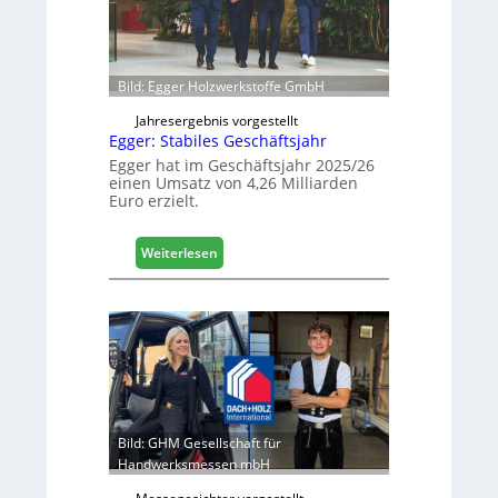
c
r
h
ö
f
f
Bild: Egger Holzwerkstoffe GmbH
n
e
Jahresergebnis vorgestellt
Egger: Stabiles Geschäftsjahr
t
L
Egger hat im Geschäftsjahr 2025/26
einen Umsatz von 4,26 Milliarden
o
Euro erzielt.
g
i
s
:
Weiterlesen
t
E
i
g
k
g
b
e
e
r
r
:
e
S
i
t
c
a
Bild: GHM Gesellschaft für
h
b
Handwerksmessen mbH
i