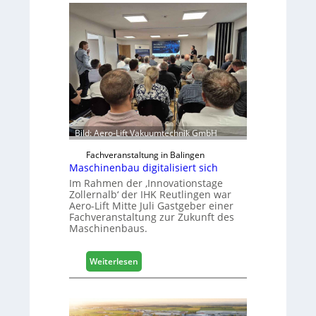
Bild: Aero-Lift Vakuumtechnik GmbH
Fachveranstaltung in Balingen
Maschinenbau digitalisiert sich
Im Rahmen der ‚Innovationstage
Zollernalb‘ der IHK Reutlingen war
Aero-Lift Mitte Juli Gastgeber einer
Fachveranstaltung zur Zukunft des
Maschinenbaus.
:
Weiterlesen
M
a
s
c