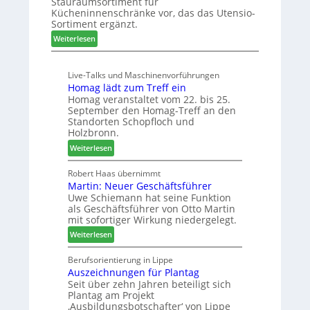
Stauraumsortiment für
P
x
Kücheninnenschränke vor, das das Utensio-
r
s
Sortiment ergänzt.
e
t
:
Weiterlesen
i
e
K
s
l
ü
e
l
Live-Talks und Maschinenvorführungen
c
f
e
Homag lädt zum Treff ein
h
ü
n
Homag veranstaltet vom 22. bis 25.
e
r
a
September den Homag-Treff an den
n
W
u
Standorten Schopfloch und
s
e
Holzbronn.
s
t
m
:
Weiterlesen
a
h
H
u
ö
o
Robert Haas übernimmt
r
n
Martin: Neuer Geschäftsführer
m
a
e
Uwe Schiemann hat seine Funktion
a
u
r
als Geschäftsführer von Otto Martin
g
m
mit sofortiger Wirkung niedergelegt.
l
-
:
ä
Weiterlesen
S
M
d
o
a
t
Berufsorientierung in Lippe
r
Auszeichnungen für Plantag
r
z
t
Seit über zehn Jahren beteiligt sich
t
u
i
Plantag am Projekt
i
m
m
‚Ausbildungsbotschafter‘ von Lippe
n
T