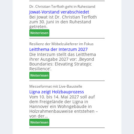
V
N
d
e
Dr. Christian Terfloth geht in Ruhestand
a
u
Jowat-Vorstand verabschiedet
r
c
k
Bei Jowat ist Dr. Christian Terfloth
s
h
t
zum 30. Juni in den Ruhestand
a
b
s
getreten.
m
e
u
:
m
Weiterlesen
s
c
J
l
s
h
o
u
Resilienz der Möbelzulieferer im Fokus
e
e
Leitthema der Interzum 2027
w
n
r
Die Interzum stellt das Leitthema
a
g
u
ihrer Ausgabe 2027 vor: ‚Beyond
t
:
n
Boundaries: Elevating Strategic
-
N
g
Resilience‘.
V
e
e
:
Weiterlesen
o
u
n
L
r
e
e
Messeformat mit Live-Baustelle
s
r
Ligna zeigt Holzbauprozess
i
t
V
Vom 10. bis 14. Mai 2027 soll auf
t
a
o
dem Freigelände der Ligna in
t
n
r
Hannover ein Wohngebäude in
h
d
s
Holzrahmenbauweise entstehen –
e
v
t
von der…
m
e
a
:
Weiterlesen
a
r
n
L
d
a
d
i