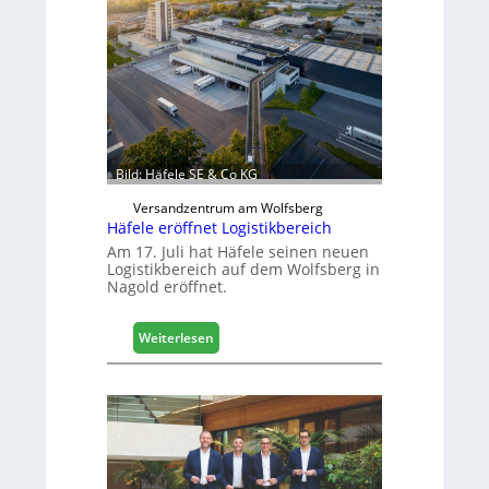
h
i
n
e
n
b
a
u
Bild: Häfele SE & Co KG
d
i
Versandzentrum am Wolfsberg
g
Häfele eröffnet Logistikbereich
i
Am 17. Juli hat Häfele seinen neuen
t
Logistikbereich auf dem Wolfsberg in
Nagold eröffnet.
a
l
i
:
Weiterlesen
s
H
i
ä
e
f
r
e
t
l
s
e
i
e