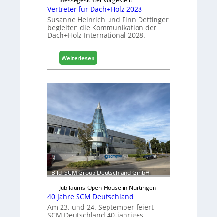
Messegesichter vorgestellt
l
Vertreter für Dach+Holz 2028
e
Susanne Heinrich und Finn Dettinger
s
begleiten die Kommunikation der
G
Dach+Holz International 2028.
e
s
:
Weiterlesen
c
V
h
e
ä
r
f
t
t
r
s
e
j
t
a
e
h
r
r
f
ü
r
Bild: SCM Group Deutschland GmbH
D
a
Jubiläums-Open-House in Nürtingen
c
40 Jahre SCM Deutschland
h
Am 23. und 24. September feiert
+
SCM Deutschland 40-jähriges