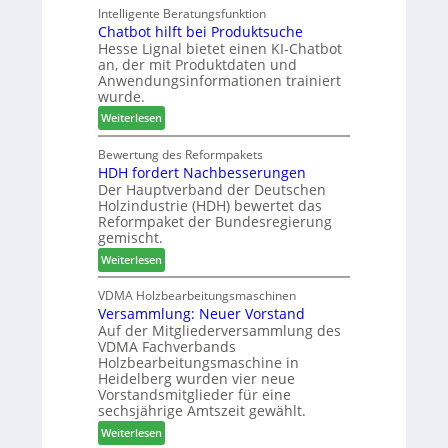
a
Intelligente Beratungsfunktion
t
d
g
Chatbot hilft bei Produktsuche
T
i
-
Hesse Lignal bietet einen KI-Chatbot
e
o
V
an, der mit Produktdaten und
c
n
e
Anwendungsinformationen trainiert
m
s
r
wurde.
e
w
b
:
Weiterlesen
l
o
i
C
d
c
n
h
Bewertung des Reformpakets
e
h
d
HDH fordert Nachbesserungen
a
t
e
e
Der Hauptverband der Deutschen
t
B
n
r
Holzindustrie (HDH) bewertet das
b
e
2
Reformpaket der Bundesregierung
o
s
0
gemischt.
t
u
2
:
Weiterlesen
h
c
6
H
i
h
D
VDMA Holzbearbeitungsmaschinen
l
e
Versammlung: Neuer Vorstand
H
f
r
Auf der Mitgliederversammlung des
f
t
z
VDMA Fachverbands
o
b
a
Holzbearbeitungsmaschine in
r
e
h
Heidelberg wurden vier neue
d
i
l
Vorstandsmitglieder für eine
e
P
e
sechsjährige Amtszeit gewählt.
r
r
n
:
Weiterlesen
t
o