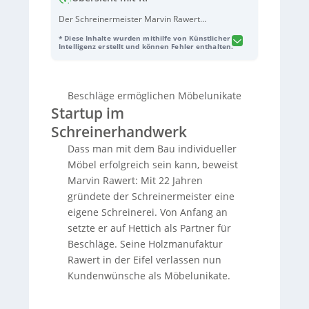
Der Schreinermeister Marvin Rawert
gründete mit 22 Jahren die Holzmanufaktur
* Diese Inhalte wurden mithilfe von Künstlicher
Rawert in der Eifel und setzt seit Beginn auf
Intelligenz erstellt und können Fehler enthalten.
Beschläge von Hettich. Dank hoher
Nachfrage wuchs der Betrieb schnell; nach
einem Werkstattbrand 2022 baute Rawert
Beschläge ermöglichen Möbelunikate
innerhalb von sechs Monaten neu auf und
Startup im
investierte in moderne CNC‑Technik sowie
Lackier- und Trockenräume. Heute fertigt
Schreinerhandwerk
ein neunköpfiges Team hochwertige
Dass man mit dem Bau individueller
Möbelunikate und plant eine Ausstellung,
um Privatkunden Qualitäts- und
Möbel erfolgreich sein kann, beweist
Funktionsunterschiede zum Standard zu
Marvin Rawert: Mit 22 Jahren
zeigen und mehr Laufkundschaft zu
gründete der Schreinermeister eine
gewinnen. Ein zentraler Erfolgsfaktor sind
eigene Schreinerei. Von Anfang an
für Rawert die gut verarbeitbaren Hettich-
setzte er auf Hettich als Partner für
Lösungen, insbesondere die
Actro 5D
Auszugsführung
für Holzschubkästen: Sie
Beschläge. Seine Holzmanufaktur
reduziert Reklamationen, ist flexibel
Rawert in der Eifel verlassen nun
konfigurierbar (z. B. Push-to-Open) und
Kundenwünsche als Möbelunikate.
nachrüstbar. Als Beispiel wird ein
deckenhoher, individuell geplanter
Kleiderschrank beschrieben, der mit