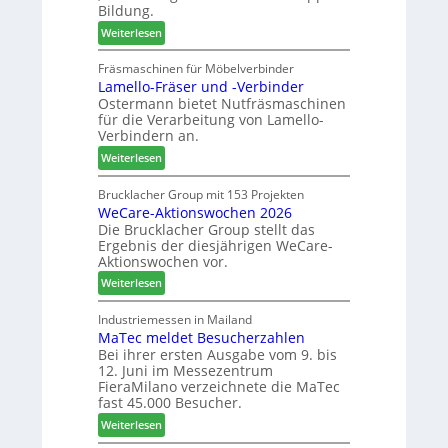
e
Bildung.
:
r
n
:
Weiterlesen
N
e
t
A
e
f
u
Fräsmaschinen für Möbelverbinder
u
f
Lamello-Fräser und -Verbinder
s
e
e
Ostermann bietet Nutfräsmaschinen
z
r
i
für die Verarbeitung von Lamello-
e
G
n
Verbindern an.
i
e
:
c
Weiterlesen
s
L
h
c
a
n
Brucklacher Group mit 153 Projekten
h
WeCare-Aktionswochen 2026
m
u
ä
Die Brucklacher Group stellt das
e
n
f
Ergebnis der diesjährigen WeCare-
l
g
t
Aktionswochen vor.
l
e
s
:
o
Weiterlesen
n
f
W
-
f
ü
e
F
Industriemessen in Mailand
ü
h
MaTec meldet Besucherzahlen
C
r
r
r
Bei ihrer ersten Ausgabe vom 9. bis
a
ä
P
e
12. Juni im Messezentrum
r
s
l
r
FieraMilano verzeichnete die MaTec
e
e
a
fast 45.000 Besucher.
-
r
n
:
Weiterlesen
A
u
t
M
k
n
a