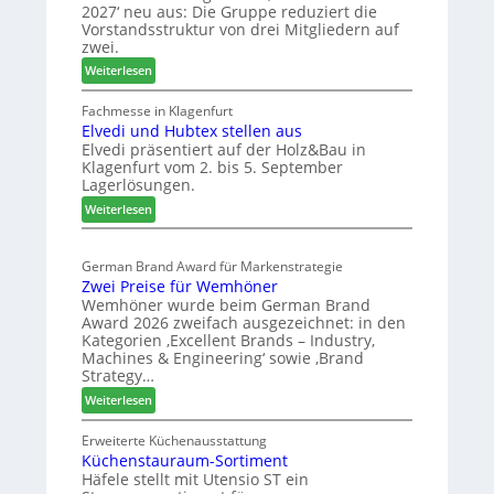
n
2027‘ neu aus: Die Gruppe reduziert die
r
a
d
Vorstandsstruktur von drei Mitgliedern auf
a
u
zwei.
n
s
:
Weiterlesen
c
m
W
h
e
e
Fachmesse in Klagenfurt
e
s
Elvedi und Hubtex stellen aus
i
e
s
Elvedi präsentiert auf der Holz&Bau in
n
r
e
Klagenfurt vom 2. bis 5. September
i
ö
Lagerlösungen.
g
r
:
p
Weiterlesen
t
E
a
e
l
s
r
German Brand Award für Markenstrategie
v
s
t
Zwei Preise für Wemhöner
e
t
Z
Wemhöner wurde beim German Brand
d
F
u
Award 2026 zweifach ausgezeichnet: in den
i
ü
k
Kategorien ‚Excellent Brands – Industry,
u
h
u
Machines & Engineering‘ sowie ‚Brand
n
r
Strategy…
n
d
u
f
:
Weiterlesen
H
n
t
Z
u
g
w
Erweiterte Küchenausstattung
b
a
Küchenstauraum-Sortiment
e
t
n
Häfele stellt mit Utensio ST ein
i
e