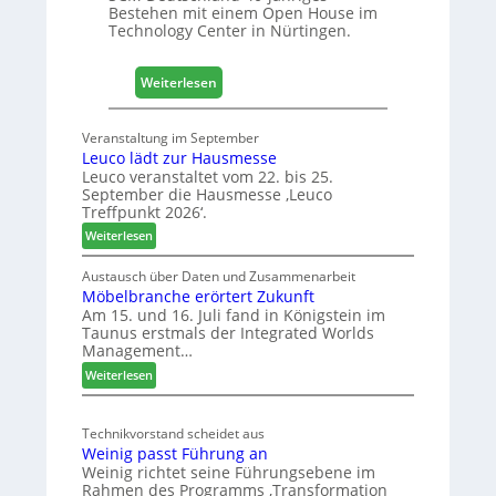
Bestehen mit einem Open House im
H
Technology Center in Nürtingen.
o
l
z
:
Weiterlesen
2
4
0
0
Veranstaltung im September
2
J
Leuco lädt zur Hausmesse
8
a
Leuco veranstaltet vom 22. bis 25.
h
September die Hausmesse ‚Leuco
r
Treffpunkt 2026‘.
e
:
Weiterlesen
S
L
C
e
Austausch über Daten und Zusammenarbeit
M
Möbelbranche erörtert Zukunft
u
D
Am 15. und 16. Juli fand in Königstein im
c
Taunus erstmals der Integrated Worlds
e
o
Management…
u
l
:
ä
Weiterlesen
t
M
d
s
ö
t
c
Technikvorstand scheidet aus
b
z
h
Weinig passt Führung an
e
u
l
Weinig richtet seine Führungsebene im
l
r
a
Rahmen des Programms ‚Transformation
b
H