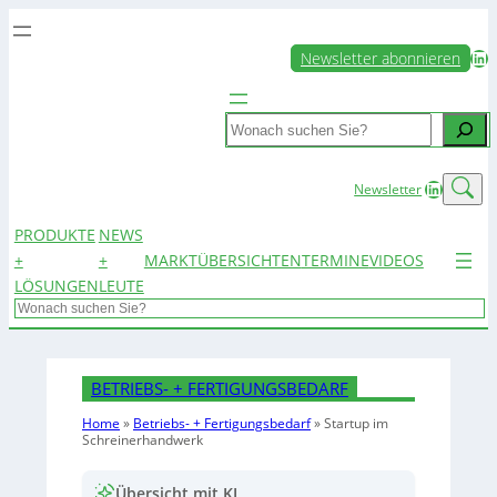
LinkedIn
Newsletter abonnieren
Search
LinkedIn
Newsletter
PRODUKTE
NEWS
+
+
MARKTÜBERSICHTEN
TERMINE
VIDEOS
LÖSUNGEN
LEUTE
Search
BETRIEBS- + FERTIGUNGSBEDARF
Home
»
Betriebs- + Fertigungsbedarf
»
Startup im
Schreinerhandwerk
Übersicht mit KI