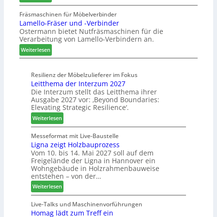
A
t
e
u
u
a
Fräsmaschinen für Möbelverbinder
m
s
Lamello-Fräser und -Verbinder
s
u
h
Ostermann bietet Nutfräsmaschinen für die
z
r
ö
Verarbeitung von Lamello-Verbindern an.
e
a
n
i
u
e
:
Weiterlesen
c
m
r
L
h
-
a
n
Resilienz der Möbelzulieferer im Fokus
S
m
Leitthema der Interzum 2027
u
o
e
Die Interzum stellt das Leitthema ihrer
n
r
l
Ausgabe 2027 vor: ‚Beyond Boundaries:
g
t
l
Elevating Strategic Resilience‘.
e
i
o
:
Weiterlesen
n
m
-
L
f
e
F
e
Messeformat mit Live-Baustelle
ü
n
r
Ligna zeigt Holzbauprozess
i
r
t
ä
Vom 10. bis 14. Mai 2027 soll auf dem
t
P
s
Freigelände der Ligna in Hannover ein
t
l
e
Wohngebäude in Holzrahmenbauweise
h
a
r
entstehen – von der…
e
n
u
:
Weiterlesen
m
t
n
L
a
a
d
i
Live-Talks und Maschinenvorführungen
d
g
-
Homag lädt zum Treff ein
g
e
V