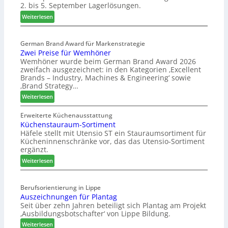
2. bis 5. September Lagerlösungen.
i
g
:
Weiterlesen
p
E
a
l
s
German Brand Award für Markenstrategie
v
Zwei Preise für Wemhöner
s
e
Wemhöner wurde beim German Brand Award 2026
t
d
zweifach ausgezeichnet: in den Kategorien ‚Excellent
F
i
Brands – Industry, Machines & Engineering‘ sowie
ü
u
‚Brand Strategy…
h
n
:
Weiterlesen
r
d
Z
u
H
w
Erweiterte Küchenausstattung
n
u
Küchenstauraum-Sortiment
e
g
b
Häfele stellt mit Utensio ST ein Stauraumsortiment für
i
a
t
Kücheninnenschränke vor, das das Utensio-Sortiment
P
n
e
ergänzt.
r
x
:
e
Weiterlesen
s
K
i
t
ü
s
e
Berufsorientierung in Lippe
c
e
l
Auszeichnungen für Plantag
h
f
l
Seit über zehn Jahren beteiligt sich Plantag am Projekt
e
ü
e
‚Ausbildungsbotschafter‘ von Lippe Bildung.
n
r
n
:
s
Weiterlesen
W
a