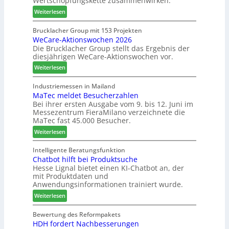
Wertschöpfungskette zusammenwirken.
h
s
:
Weiterlesen
t
c
K
B
h
a
Brucklacher Group mit 153 Projekten
i
ä
WeCare-Aktionswochen 2026
n
l
f
Die Brucklacher Group stellt das Ergebnis der
t
a
t
diesjährigen WeCare-Aktionswochen vor.
e
n
s
a
:
Weiterlesen
z
f
l
W
i
ü
s
e
Industriemessen in Mailand
n
h
i
MaTec meldet Besucherzahlen
C
I
r
n
Bei ihrer ersten Ausgabe vom 9. bis 12. Juni im
a
t
e
Messezentrum FieraMilano verzeichnete die
t
r
a
r
MaTec fast 45.000 Besucher.
e
e
l
g
:
-
Weiterlesen
i
r
M
A
e
i
a
k
Intelligente Beratungsfunktion
n
e
Chatbot hilft bei Produktsuche
T
t
Hesse Lignal bietet einen KI-Chatbot an, der
r
e
i
mit Produktdaten und
t
c
o
Anwendungsinformationen trainiert wurde.
e
m
n
s
:
e
Weiterlesen
s
S
C
l
w
y
h
d
Bewertung des Reformpakets
o
HDH fordert Nachbesserungen
s
a
e
c