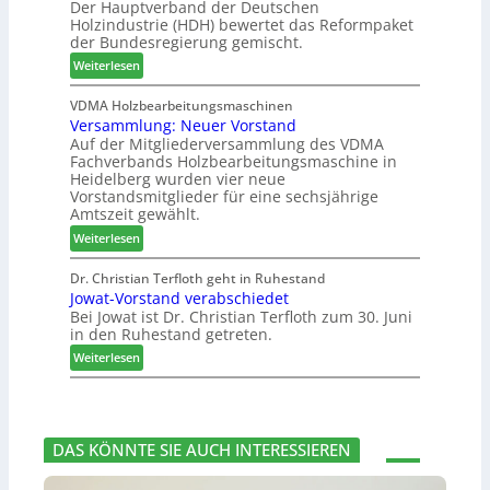
Der Hauptverband der Deutschen
t
t
t
h
Holzindustrie (HDH) bewertet das Reformpaket
e
b
B
e
der Bundesregierung gemischt.
m
o
e
n
:
t
Weiterlesen
s
2
H
h
u
0
D
i
VDMA Holzbearbeitungsmaschinen
c
2
Versammlung: Neuer Vorstand
H
l
h
6
Auf der Mitgliederversammlung des VDMA
f
f
e
Fachverbands Holzbearbeitungsmaschine in
o
t
r
Heidelberg wurden vier neue
r
b
z
Vorstandsmitglieder für eine sechsjährige
d
e
a
Amtszeit gewählt.
e
i
h
:
Weiterlesen
r
P
l
V
t
r
e
e
Dr. Christian Terfloth geht in Ruhestand
N
o
n
Jowat-Vorstand verabschiedet
r
a
d
Bei Jowat ist Dr. Christian Terfloth zum 30. Juni
s
c
u
in den Ruhestand getreten.
a
h
k
m
:
Weiterlesen
b
t
m
J
e
s
l
o
s
u
u
w
s
c
n
a
e
h
DAS KÖNNTE SIE AUCH INTERESSIEREN
g
t
r
e
:
-
u