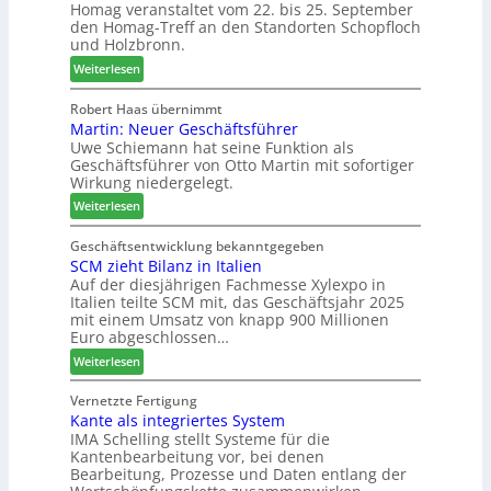
Homag veranstaltet vom 22. bis 25. September
n
r
e
den Homag-Treff an den Standorten Schopfloch
a
I
r
und Holzbronn.
z
n
b
:
e
Weiterlesen
t
i
H
i
e
n
o
g
Robert Haas übernimmt
r
d
Martin: Neuer Geschäftsführer
m
t
z
e
Uwe Schiemann hat seine Funktion als
a
H
u
r
Geschäftsführer von Otto Martin mit sofortiger
g
o
m
Wirkung niedergelegt.
l
l
2
:
ä
Weiterlesen
z
0
M
d
b
2
a
t
Geschäftsentwicklung bekanntgegeben
a
7
SCM zieht Bilanz in Italien
r
z
u
Auf der diesjährigen Fachmesse Xylexpo in
t
u
p
Italien teilte SCM mit, das Geschäftsjahr 2025
i
m
r
mit einem Umsatz von knapp 900 Millionen
n
T
o
Euro abgeschlossen…
:
r
z
:
Weiterlesen
N
e
e
S
e
f
s
C
Vernetzte Fertigung
u
f
s
Kante als integriertes System
M
e
e
IMA Schelling stellt Systeme für die
z
r
i
Kantenbearbeitung vor, bei denen
i
G
n
Bearbeitung, Prozesse und Daten entlang der
e
e