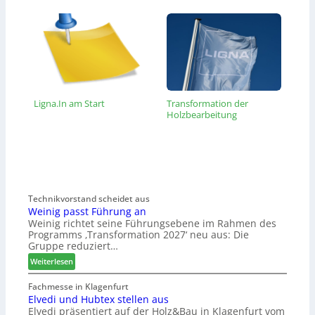
Ligna.In am Start
Transformation der
Holzbearbeitung
Technikvorstand scheidet aus
Weinig passt Führung an
Weinig richtet seine Führungsebene im Rahmen des
Programms ‚Transformation 2027‘ neu aus: Die
Gruppe reduziert…
:
Weiterlesen
W
e
Fachmesse in Klagenfurt
Elvedi und Hubtex stellen aus
i
Elvedi präsentiert auf der Holz&Bau in Klagenfurt vom
n