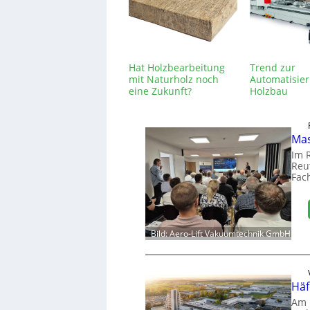
Hat Holzbearbeitung
Trend zur
mit Naturholz noch
Automatisie
eine Zukunft?
Holzbau
Mas
Im 
Reut
Fac
Bild: Aero-Lift Vakuumtechnik GmbH
Häf
Am 