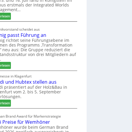
5. und 16. Juli fand in Königstein im
us erstmals der Integrated Worlds
o
agement…
l
ä
:
erlesen
d
M
t
ö
ikvorstand scheidet aus
z
b
nig passt Führung an
u
e
ig richtet seine Führungsebene im
r
l
men des Programms ‚Transformation
H
b
‘ neu aus: Die Gruppe reduziert die
a
r
tandsstruktur von drei Mitgliedern auf
u
a
.
s
n
:
erlesen
m
c
W
e
h
e
messe in Klagenfurt
s
e
edi und Hubtex stellen aus
i
s
e
n
di präsentiert auf der Holz&Bau in
e
r
enfurt vom 2. bis 5. September
i
ö
rlösungen.
g
r
p
:
erlesen
t
a
E
e
s
l
an Brand Award für Markenstrategie
r
s
v
i Preise für Wemhöner
t
t
e
höner wurde beim German Brand
Z
F
d
d 2026 zweifach ausgezeichnet: in