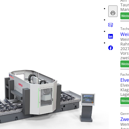
Am 1
Taun
Man
Weit
Techn
Wei
Wein
Rah
2027
Vors
zwei
Weit
Fach
Elv
Elve
Klag
Lage
Weit
Germ
Zwe
Wem
Awar