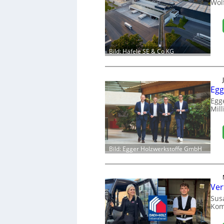
Wol
Bild: Häfele SE & Co KG
Egg
Egg
Mill
Bild: Egger Holzwerkstoffe GmbH
Ver
Sus
Kom