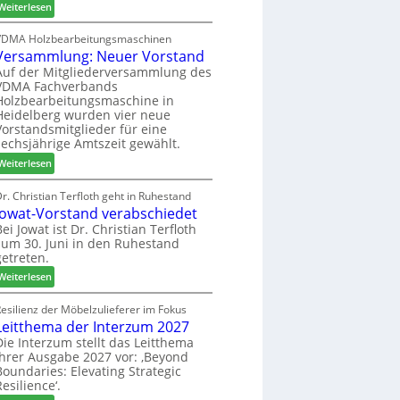
:
h
Weiterlesen
c
6
H
i
h
D
l
VDMA Holzbearbeitungsmaschinen
e
Versammlung: Neuer Vorstand
H
f
r
f
t
Auf der Mitgliederversammlung des
z
VDMA Fachverbands
o
b
a
Holzbearbeitungsmaschine in
r
e
h
Heidelberg wurden vier neue
d
i
l
Vorstandsmitglieder für eine
e
P
e
sechsjährige Amtszeit gewählt.
r
r
n
:
Weiterlesen
t
o
V
N
d
e
r. Christian Terfloth geht in Ruhestand
a
u
Jowat-Vorstand verabschiedet
r
c
k
s
Bei Jowat ist Dr. Christian Terfloth
h
t
zum 30. Juni in den Ruhestand
a
b
s
getreten.
m
e
u
m
:
Weiterlesen
s
c
l
J
s
h
u
o
esilienz der Möbelzulieferer im Fokus
e
e
n
Leitthema der Interzum 2027
w
r
g
a
Die Interzum stellt das Leitthema
u
:
ihrer Ausgabe 2027 vor: ‚Beyond
t
n
Boundaries: Elevating Strategic
N
-
g
Resilience‘.
e
V
e