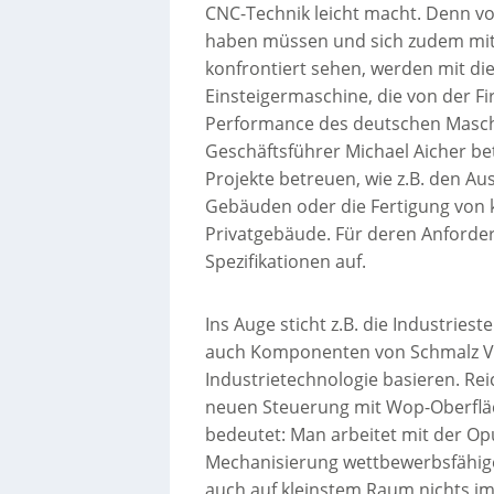
CNC-Technik leicht macht. Denn vor
haben müssen und sich zudem mit 
konfrontiert sehen, werden mit di
Einsteigermaschine, die von der F
Performance des deutschen Masch
Geschäftsführer Michael Aicher beto
Projekte betreuen, wie z.B. den 
Gebäuden oder die Fertigung von 
Privatgebäude. Für deren Anforder
Spezifikationen auf.
Ins Auge sticht z.B. die Industrie
auch Komponenten von Schmalz Va
Industrietechnologie basieren. Reic
neuen Steuerung mit Wop-Oberfläch
bedeutet: Man arbeitet mit der Opu
Mechanisierung wettbewerbsfähige
auch auf kleinstem Raum nichts i