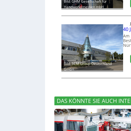
Bild: GHM Gesellschaft für
Handwerksmessen mbH
40 
Am 
Bes
Nür
Bild: SCM Group Deutschland
GmbH
DAS KÖNNTE SIE AUCH INTE