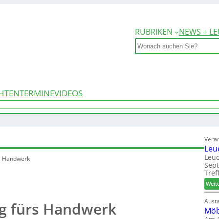
RUBRIKEN
NEWS + LE
Search
HTEN
TERMINE
VIDEOS
Vera
Leu
Leuc
rs Handwerk
Sep
Tref
Weit
Aust
ng fürs Handwerk
Möb