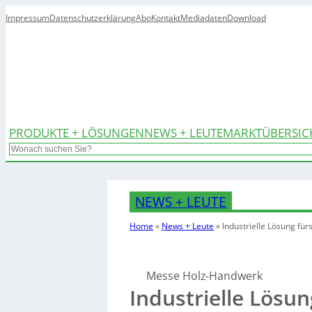
Impressum
Datenschutzerklärung
Abo
Kontakt
Mediadaten
Download
PRODUKTE + LÖSUNGEN
NEWS + LEUTE
MARKTÜBERSIC
Search
NEWS + LEUTE
Home
»
News + Leute
»
Industrielle Lösung fü
Messe Holz-Handwerk
Industrielle Lösu