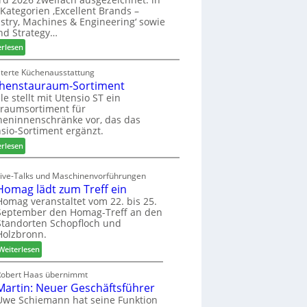
u
ü
i
Kategorien ‚Excellent Brands –
k
h
u
stry, Machines & Engineering‘ sowie
u
r
n
nd Strategy…
n
u
d
:
erlesen
f
n
H
Z
t
g
u
w
iterte Küchenausstattung
a
b
henstauraum-Sortiment
e
n
t
i
le stellt mit Utensio ST ein
e
raumsortiment für
P
x
eninnenschränke vor, das das
r
s
sio-Sortiment ergänzt.
e
t
:
i
erlesen
e
K
s
l
ü
e
Live-Talks und Maschinenvorführungen
l
c
f
Homag lädt zum Treff ein
e
h
ü
Homag veranstaltet vom 22. bis 25.
n
e
r
September den Homag-Treff an den
a
n
W
Standorten Schopfloch und
u
s
e
Holzbronn.
s
t
m
:
Weiterlesen
a
h
H
u
ö
o
Robert Haas übernimmt
r
n
Martin: Neuer Geschäftsführer
m
a
e
a
Uwe Schiemann hat seine Funktion
u
r