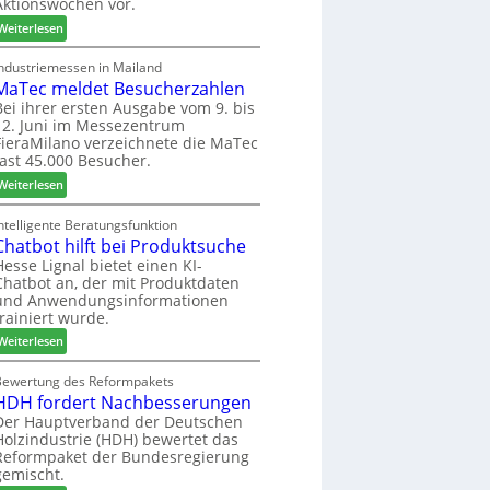
Aktionswochen vor.
l
n
f
o
f
ü
:
Weiterlesen
-
ü
h
W
F
r
r
e
Industriemessen in Mailand
r
P
MaTec meldet Besucherzahlen
e
C
ä
l
r
a
Bei ihrer ersten Ausgabe vom 9. bis
s
12. Juni im Messezentrum
a
r
FieraMilano verzeichnete die MaTec
e
n
e
fast 45.000 Besucher.
r
t
-
u
a
:
A
Weiterlesen
n
g
M
k
d
a
t
ntelligente Beratungsfunktion
-
Chatbot hilft bei Produktsuche
T
i
V
e
o
Hesse Lignal bietet einen KI-
Chatbot an, der mit Produktdaten
e
c
n
und Anwendungsinformationen
r
m
s
trainiert wurde.
b
e
w
i
:
l
Weiterlesen
o
n
C
d
c
d
h
e
Bewertung des Reformpakets
h
HDH fordert Nachbesserungen
e
a
t
e
r
t
B
Der Hauptverband der Deutschen
n
Holzindustrie (HDH) bewertet das
b
e
2
Reformpaket der Bundesregierung
o
s
0
gemischt.
t
u
2