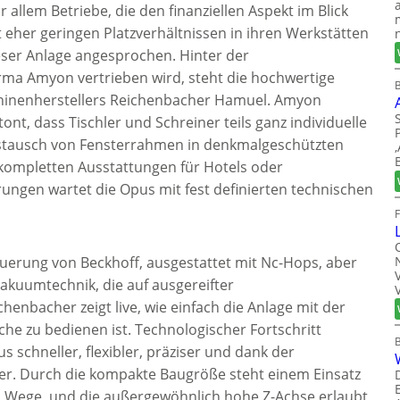
 allem Betriebe, die den finanziellen Aspekt im Blick
eher geringen Platzverhältnissen in ihren Werkstätten
eser Anlage angesprochen. Hinter der
irma Amyon vertrieben wird, steht die hochwertige
B
inenherstellers Reichenbacher Hamuel. Amyon
nt, dass Tischler und Schreiner teils ganz individuelle
Austausch von Fensterrahmen in denkmalgeschützten
kompletten Ausstattungen für Hotels oder
ungen wartet die Opus mit fest definierten technischen
steuerung von Beckhoff, ausgestattet mit Nc-Hops, aber
kuumtechnik, die auf ausgereifter
henbacher zeigt live, wie einfach die Anlage mit der
e zu bedienen ist. Technologischer Fortschritt
s schneller, flexibler, präziser und dank der
r. Durch die kompakte Baugröße steht einem Einsatz
m Wege, und die außergewöhnlich hohe Z-Achse erlaubt