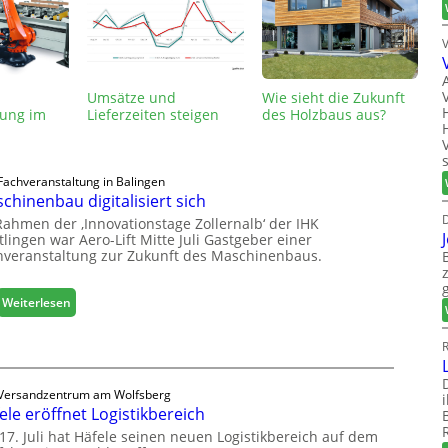
Umsätze und
Wie sieht die Zukunft
rung im
Lieferzeiten steigen
des Holzbaus aus?
Fachveranstaltung in Balingen
chinenbau digitalisiert sich
D
Rahmen der ‚Innovationstage Zollernalb‘ der IHK
lingen war Aero-Lift Mitte Juli Gastgeber einer
hveranstaltung zur Zukunft des Maschinenbaus.
:
Weiterlesen
M
a
R
s
c
Versandzentrum am Wolfsberg
h
ele eröffnet Logistikbereich
i
n
17. Juli hat Häfele seinen neuen Logistikbereich auf dem