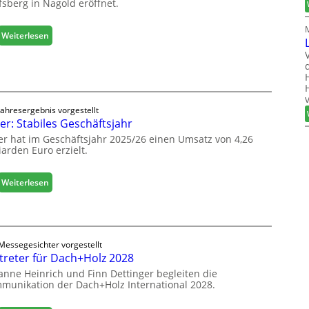
fsberg in Nagold eröffnet.
e
n
b
:
Weiterlesen
a
H
u
ä
d
f
i
e
g
l
i
Jahresergebnis vorgestellt
e
er: Stabiles Geschäftsjahr
t
e
a
er hat im Geschäftsjahr 2025/26 einen Umsatz von 4,26
r
l
iarden Euro erzielt.
ö
i
f
s
f
:
Weiterlesen
i
n
E
e
e
g
r
t
g
t
L
e
s
o
Messegesichter vorgestellt
r
i
treter für Dach+Holz 2028
g
:
c
i
anne Heinrich und Finn Dettinger begleiten die
S
h
s
munikation der Dach+Holz International 2028.
t
t
a