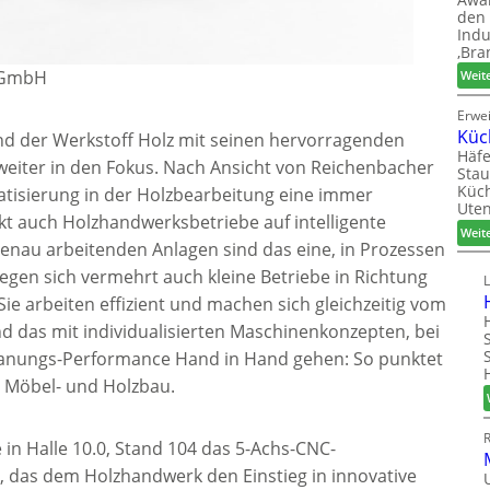
den 
Indu
‚Bra
l GmbH
Weit
Erwe
Küc
 und der Werkstoff Holz mit seinen hervorragenden
Häfe
weiter in den Fokus. Nach Ansicht von Reichenbacher
Stau
Küch
atisierung in der Holzbearbeitung eine immer
Uten
ärkt auch Holzhandwerksbetriebe auf intelligente
Weit
nau arbeitenden Anlagen sind das eine, in Prozessen
gen sich vermehrt auch kleine Betriebe in Richtung
: Sie arbeiten effizient und machen sich gleichzeitig vom
 das mit individualisierten Maschinenkonzepten, bei
panungs-Performance Hand in Hand gehen: So punktet
, Möbel- und Holzbau.
 in Halle 10.0, Stand 104 das 5-Achs-CNC-
 das dem Holzhandwerk den Einstieg in innovative