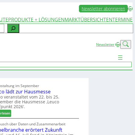
LinkedIn
Newsletter abonnieren
UTE
PRODUKTE + LÖSUNGEN
MARKTÜBERSICHTEN
TERMINE
LinkedIn
Newsletter
nstaltung im September
co lädt zur Hausmesse
o veranstaltet vom 22. bis 25.
tember die Hausmesse ‚Leuco
fpunkt 2026‘.
:
erlesen
L
e
ausch über Daten und Zusammenarbeit
elbranche erörtert Zukunft
u
c