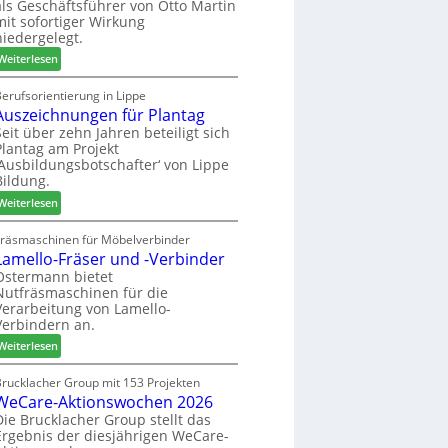
als Geschäftsführer von Otto Martin
g
m
mit sofortiger Wirkung
l
-
niedergelegt.
ä
S
:
d
Weiterlesen
o
M
t
r
a
z
erufsorientierung in Lippe
t
Auszeichnungen für Plantag
r
u
i
t
m
Seit über zehn Jahren beteiligt sich
m
Plantag am Projekt
i
T
e
‚Ausbildungsbotschafter‘ von Lippe
n
r
n
Bildung.
:
e
t
:
N
Weiterlesen
f
A
e
f
u
u
Fräsmaschinen für Möbelverbinder
e
Lamello-Fräser und -Verbinder
s
e
i
z
r
Ostermann bietet
n
Nutfräsmaschinen für die
e
G
Verarbeitung von Lamello-
i
e
Verbindern an.
c
s
:
h
Weiterlesen
c
L
n
h
a
u
Brucklacher Group mit 153 Projekten
ä
WeCare-Aktionswochen 2026
m
n
f
e
g
Die Brucklacher Group stellt das
t
Ergebnis der diesjährigen WeCare-
l
e
s