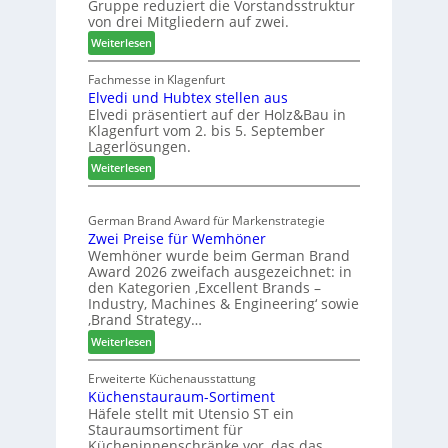
d
Gruppe reduziert die Vorstandsstruktur
a
u
von drei Mitgliedern auf zwei.
n
s
:
Weiterlesen
c
m
W
h
e
e
Fachmesse in Klagenfurt
e
s
Elvedi und Hubtex stellen aus
i
e
s
Elvedi präsentiert auf der Holz&Bau in
n
r
e
Klagenfurt vom 2. bis 5. September
i
ö
Lagerlösungen.
g
r
:
p
Weiterlesen
t
E
a
e
l
s
r
German Brand Award für Markenstrategie
v
s
t
Zwei Preise für Wemhöner
e
t
Z
Wemhöner wurde beim German Brand
d
F
u
Award 2026 zweifach ausgezeichnet: in
i
ü
k
den Kategorien ‚Excellent Brands –
u
h
u
Industry, Machines & Engineering‘ sowie
n
r
‚Brand Strategy…
n
d
u
f
:
Weiterlesen
H
n
t
Z
u
g
w
Erweiterte Küchenausstattung
b
a
Küchenstauraum-Sortiment
e
t
n
Häfele stellt mit Utensio ST ein
i
e
Stauraumsortiment für
P
x
Kücheninnenschränke vor, das das