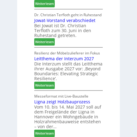
r
:
Weiterlesen
t
o
V
N
d
e
Dr. Christian Terfloth geht in Ruhestand
a
u
Jowat-Vorstand verabschiedet
r
c
k
Bei Jowat ist Dr. Christian
s
h
t
Terfloth zum 30. Juni in den
a
b
s
Ruhestand getreten.
m
e
u
:
m
Weiterlesen
s
c
J
l
s
h
o
u
Resilienz der Möbelzulieferer im Fokus
e
e
Leitthema der Interzum 2027
w
n
r
Die Interzum stellt das Leitthema
a
g
u
ihrer Ausgabe 2027 vor: ‚Beyond
t
:
n
Boundaries: Elevating Strategic
-
N
g
Resilience‘.
V
e
e
:
Weiterlesen
o
u
n
L
r
e
e
Messeformat mit Live-Baustelle
s
r
Ligna zeigt Holzbauprozess
i
t
V
Vom 10. bis 14. Mai 2027 soll auf
t
a
o
dem Freigelände der Ligna in
t
n
r
Hannover ein Wohngebäude in
h
d
s
Holzrahmenbauweise entstehen
e
v
t
– von der…
m
e
a
:
Weiterlesen
a
r
n