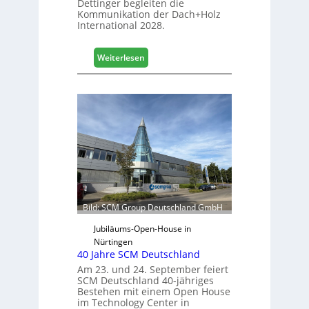
Dettinger begleiten die
s
Kommunikation der Dach+Holz
G
International 2028.
e
s
:
Weiterlesen
c
V
h
e
ä
r
f
t
t
r
s
e
j
t
a
e
h
r
r
f
ü
Bild: SCM Group Deutschland GmbH
r
D
Jubiläums-Open-House in
a
Nürtingen
40 Jahre SCM Deutschland
c
h
Am 23. und 24. September feiert
SCM Deutschland 40-jähriges
+
Bestehen mit einem Open House
H
im Technology Center in
o