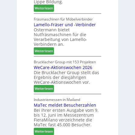
Lippe Bildung.
:
e
t
:
Weiterlesen
N
f
A
e
f
u
Fräsmaschinen für Möbelverbinder
u
e
Lamello-Fräser und -Verbinder
s
e
i
Ostermann bietet
z
r
n
Nutfräsmaschinen für die
e
G
Verarbeitung von Lamello-
i
e
Verbindern an.
c
s
:
Weiterlesen
h
c
L
n
h
a
Brucklacher Group mit 153 Projekten
u
ä
WeCare-Aktionswochen 2026
m
n
f
Die Brucklacher Group stellt das
e
g
t
Ergebnis der diesjährigen
l
e
s
WeCare-Aktionswochen vor.
l
n
f
:
o
Weiterlesen
f
ü
W
-
ü
h
e
F
Industriemessen in Mailand
r
r
MaTec meldet Besucherzahlen
C
r
P
e
Bei ihrer ersten Ausgabe vom 9.
a
ä
l
r
bis 12. Juni im Messezentrum
r
s
a
FieraMilano verzeichnete die
e
e
n
MaTec fast 45.000 Besucher.
-
r
t
:
Weiterlesen
A
u
a