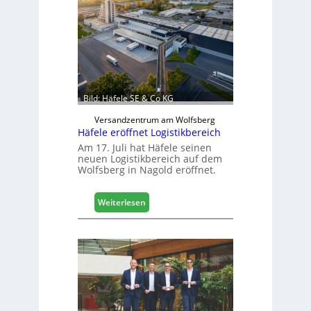
h
i
n
e
n
b
a
Bild: Häfele SE & Co KG
u
d
Versandzentrum am Wolfsberg
Häfele eröffnet Logistikbereich
i
g
Am 17. Juli hat Häfele seinen
neuen Logistikbereich auf dem
i
Wolfsberg in Nagold eröffnet.
t
a
l
:
Weiterlesen
i
H
s
ä
i
f
e
e
r
l
t
e
s
e
i
r