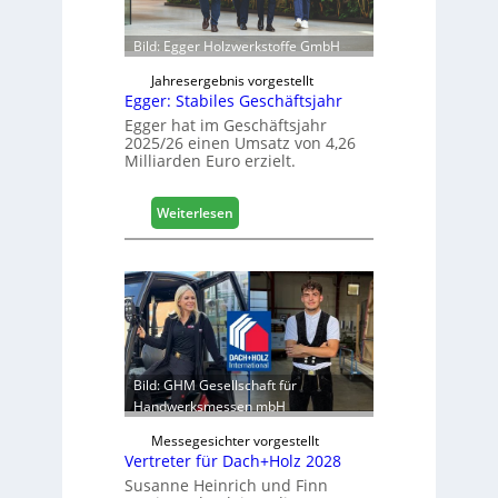
c
ö
h
f
Bild: Egger Holzwerkstoffe GmbH
f
n
Jahresergebnis vorgestellt
Egger: Stabiles Geschäftsjahr
e
t
Egger hat im Geschäftsjahr
2025/26 einen Umsatz von 4,26
L
Milliarden Euro erzielt.
o
g
i
:
Weiterlesen
s
E
t
g
i
g
k
e
b
r
e
:
r
S
e
t
Bild: GHM Gesellschaft für
i
a
Handwerksmessen mbH
c
b
h
Messegesichter vorgestellt
i
Vertreter für Dach+Holz 2028
l
Susanne Heinrich und Finn
e