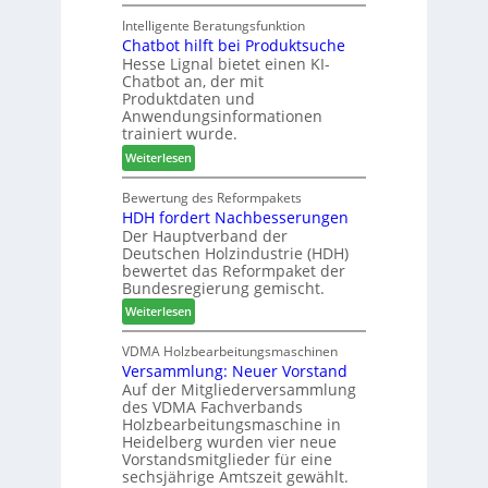
M
k
n
g
a
Intelligente Beratungsfunktion
t
d
Chatbot hilft bei Produktsuche
T
i
-
Hesse Lignal bietet einen KI-
e
o
V
Chatbot an, der mit
c
n
e
Produktdaten und
m
s
r
Anwendungsinformationen
e
w
b
trainiert wurde.
l
o
i
:
Weiterlesen
d
c
n
C
e
h
d
h
Bewertung des Reformpakets
t
e
e
HDH fordert Nachbesserungen
a
B
n
r
Der Hauptverband der
t
e
2
Deutschen Holzindustrie (HDH)
b
s
0
bewertet das Reformpaket der
o
u
2
Bundesregierung gemischt.
t
c
6
:
Weiterlesen
h
h
H
i
e
D
VDMA Holzbearbeitungsmaschinen
l
r
Versammlung: Neuer Vorstand
H
f
z
Auf der Mitgliederversammlung
f
t
a
des VDMA Fachverbands
o
b
h
Holzbearbeitungsmaschine in
r
e
l
Heidelberg wurden vier neue
d
i
e
Vorstandsmitglieder für eine
e
P
sechsjährige Amtszeit gewählt.
n
r