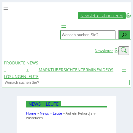
LinkedIn
Newsletter abonnieren
Search
LinkedIn
Newsletter
PRODUKTE
NEWS
+
+
MARKTÜBERSICHTEN
TERMINE
VIDEOS
LÖSUNGEN
LEUTE
Search
NEWS + LEUTE
Home
»
News + Leute
»
Auf ein Rekordjahr
zusteuern