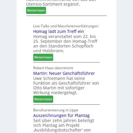
r
s
Utensio-Sortiment ergänzt.
e
t
:
Weiterlesen
i
e
K
s
l
ü
e
l
Live-Talks und Maschinenvorführungen
c
f
e
Homag lädt zum Treff ein
h
ü
n
Homag veranstaltet vom 22. bis
e
r
a
25. September den Homag-Treff
n
W
u
an den Standorten Schopfloch
s
e
und Holzbronn.
s
t
m
:
Weiterlesen
a
h
H
u
ö
o
Robert Haas übernimmt
r
n
Martin: Neuer Geschäftsführer
m
a
e
Uwe Schiemann hat seine
a
u
r
Funktion als Geschäftsführer von
g
m
Otto Martin mit sofortiger
l
-
Wirkung niedergelegt.
ä
S
:
Weiterlesen
d
o
M
t
r
a
Berufsorientierung in Lippe
z
t
Auszeichnungen für Plantag
r
u
i
Seit über zehn Jahren beteiligt
t
m
m
sich Plantag am Projekt
i
T
e
‚Ausbildungsbotschafter‘ von
n
r
n