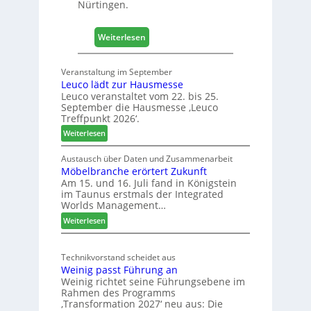
Nürtingen.
l
z
:
2
Weiterlesen
4
0
0
2
Veranstaltung im September
J
8
Leuco lädt zur Hausmesse
a
Leuco veranstaltet vom 22. bis 25.
h
September die Hausmesse ‚Leuco
r
Treffpunkt 2026‘.
e
:
Weiterlesen
S
L
C
e
Austausch über Daten und Zusammenarbeit
M
Möbelbranche erörtert Zukunft
u
D
Am 15. und 16. Juli fand in Königstein
c
im Taunus erstmals der Integrated
e
o
Worlds Management…
u
l
:
ä
Weiterlesen
t
M
d
s
ö
t
c
Technikvorstand scheidet aus
b
z
h
Weinig passt Führung an
e
u
l
Weinig richtet seine Führungsebene im
l
r
a
Rahmen des Programms
b
H
n
‚Transformation 2027‘ neu aus: Die
r
a