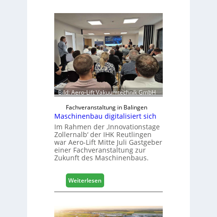
Bild: Aero-Lift Vakuumtechnik GmbH
Fachveranstaltung in Balingen
Maschinenbau digitalisiert sich
Im Rahmen der ‚Innovationstage
Zollernalb‘ der IHK Reutlingen
war Aero-Lift Mitte Juli Gastgeber
einer Fachveranstaltung zur
Zukunft des Maschinenbaus.
:
Weiterlesen
M
a
s
c