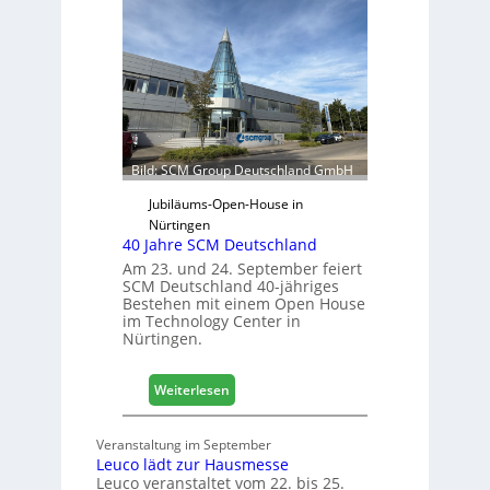
t
t
r
s
e
j
t
a
e
h
r
r
f
ü
Bild: SCM Group Deutschland GmbH
r
D
Jubiläums-Open-House in
a
Nürtingen
40 Jahre SCM Deutschland
c
h
Am 23. und 24. September feiert
SCM Deutschland 40-jähriges
+
Bestehen mit einem Open House
H
im Technology Center in
o
Nürtingen.
l
z
:
2
Weiterlesen
4
0
0
2
Veranstaltung im September
J
8
Leuco lädt zur Hausmesse
a
Leuco veranstaltet vom 22. bis 25.