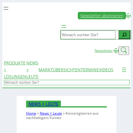
LinkedIn
Newsletter abonnieren
Search
LinkedIn
Newsletter
PRODUKTE
NEWS
+
+
MARKTÜBERSICHTEN
TERMINE
VIDEOS
LÖSUNGEN
LEUTE
Search
NEWS + LEUTE
Home
»
News + Leute
»
Konzertgitarren aus
nachhaltigem Furnier