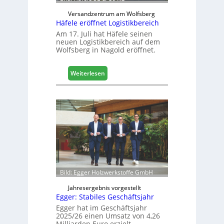
u
d
Versandzentrum am Wolfsberg
Häfele eröffnet Logistikbereich
i
g
Am 17. Juli hat Häfele seinen
neuen Logistikbereich auf dem
i
Wolfsberg in Nagold eröffnet.
t
a
l
:
Weiterlesen
i
H
s
ä
i
f
e
e
r
l
t
e
s
e
i
r
c
ö
h
f
Bild: Egger Holzwerkstoffe GmbH
f
n
Jahresergebnis vorgestellt
Egger: Stabiles Geschäftsjahr
e
t
Egger hat im Geschäftsjahr
2025/26 einen Umsatz von 4,26
L
Milliarden Euro erzielt.