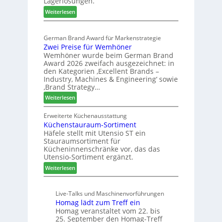
Lagerlösungen.
g
r
:
p
Weiterlesen
t
E
a
e
l
s
r
German Brand Award für Markenstrategie
v
s
t
Zwei Preise für Wemhöner
e
t
Z
Wemhöner wurde beim German Brand
d
F
u
Award 2026 zweifach ausgezeichnet: in
i
ü
k
den Kategorien ‚Excellent Brands –
u
h
u
Industry, Machines & Engineering‘ sowie
n
r
‚Brand Strategy…
n
d
u
f
:
Weiterlesen
H
n
t
Z
u
g
w
Erweiterte Küchenausstattung
b
a
Küchenstauraum-Sortiment
e
t
n
Häfele stellt mit Utensio ST ein
i
e
Stauraumsortiment für
P
x
Kücheninnenschränke vor, das das
r
s
Utensio-Sortiment ergänzt.
e
t
:
Weiterlesen
i
e
K
s
l
ü
e
l
Live-Talks und Maschinenvorführungen
c
f
e
Homag lädt zum Treff ein
h
ü
n
Homag veranstaltet vom 22. bis
e
r
a
25. September den Homag-Treff
n
W