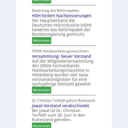
d
c
n
C
e
h
d
h
Bewertung des Reformpakets
t
e
e
HDH fordert Nachbesserungen
a
B
n
r
Der Hauptverband der
t
e
2
Deutschen Holzindustrie (HDH)
b
s
0
bewertet das Reformpaket der
o
u
2
Bundesregierung gemischt.
t
c
6
:
Weiterlesen
h
h
H
i
e
D
VDMA Holzbearbeitungsmaschinen
l
r
Versammlung: Neuer Vorstand
H
f
z
Auf der Mitgliederversammlung
f
t
a
des VDMA Fachverbands
o
b
h
Holzbearbeitungsmaschine in
r
e
l
Heidelberg wurden vier neue
d
i
e
Vorstandsmitglieder für eine
e
P
sechsjährige Amtszeit gewählt.
n
r
r
:
Weiterlesen
t
o
V
N
d
e
Dr. Christian Terfloth geht in Ruhestand
a
u
Jowat-Vorstand verabschiedet
r
c
k
Bei Jowat ist Dr. Christian
s
h
t
Terfloth zum 30. Juni in den
a
b
s
Ruhestand getreten.
m
e
u
:
m
Weiterlesen
s