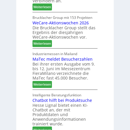
Verbindern an.
c
s
:
Weiterlesen
h
c
L
n
h
a
Brucklacher Group mit 153 Projekten
u
ä
WeCare-Aktionswochen 2026
m
n
f
Die Brucklacher Group stellt das
e
g
t
Ergebnis der diesjährigen
l
e
s
WeCare-Aktionswochen vor.
l
n
f
:
o
Weiterlesen
f
ü
W
-
ü
h
e
F
Industriemessen in Mailand
r
r
MaTec meldet Besucherzahlen
C
r
P
e
Bei ihrer ersten Ausgabe vom 9.
a
ä
l
r
bis 12. Juni im Messezentrum
r
s
a
FieraMilano verzeichnete die
e
e
n
MaTec fast 45.000 Besucher.
-
r
t
:
Weiterlesen
A
u
a
M
k
n
g
a
Intelligente Beratungsfunktion
t
d
Chatbot hilft bei Produktsuche
T
i
-
Hesse Lignal bietet einen KI-
e
o
V
Chatbot an, der mit
c
n
e
Produktdaten und
m
s
r
Anwendungsinformationen
e
w
b
trainiert wurde.
l
o
i
:
Weiterlesen