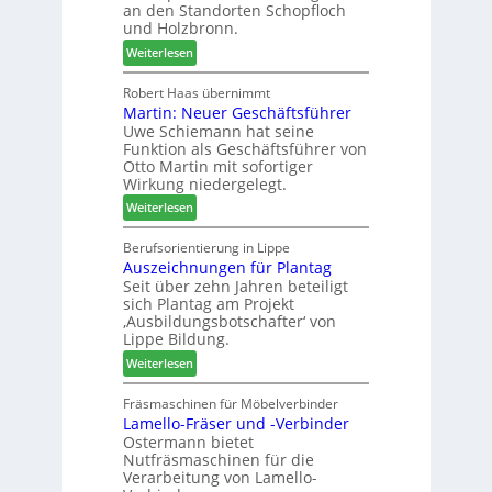
u
an den Standorten Schopfloch
s
e
und Holzbronn.
s
t
m
:
Weiterlesen
a
h
H
u
ö
o
Robert Haas übernimmt
r
n
Martin: Neuer Geschäftsführer
m
a
e
Uwe Schiemann hat seine
a
u
r
Funktion als Geschäftsführer von
g
m
Otto Martin mit sofortiger
l
-
Wirkung niedergelegt.
ä
S
:
Weiterlesen
d
o
M
t
r
a
Berufsorientierung in Lippe
z
t
Auszeichnungen für Plantag
r
u
i
Seit über zehn Jahren beteiligt
t
m
m
sich Plantag am Projekt
i
T
e
‚Ausbildungsbotschafter‘ von
n
r
n
Lippe Bildung.
:
e
t
:
Weiterlesen
N
f
A
e
f
u
Fräsmaschinen für Möbelverbinder
u
e
Lamello-Fräser und -Verbinder
s
e
i
Ostermann bietet
z
r
n
Nutfräsmaschinen für die
e
G
Verarbeitung von Lamello-
i
e