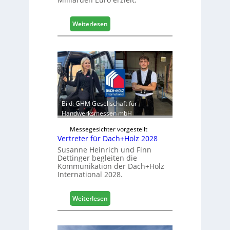
o
g
i
:
Weiterlesen
s
E
t
g
i
g
k
e
b
r
e
:
r
S
e
t
Bild: GHM Gesellschaft für
i
a
Handwerksmessen mbH
c
b
h
Messegesichter vorgestellt
i
Vertreter für Dach+Holz 2028
l
Susanne Heinrich und Finn
e
Dettinger begleiten die
s
Kommunikation der Dach+Holz
G
International 2028.
e
s
:
Weiterlesen
c
V
h
e
ä
r
f