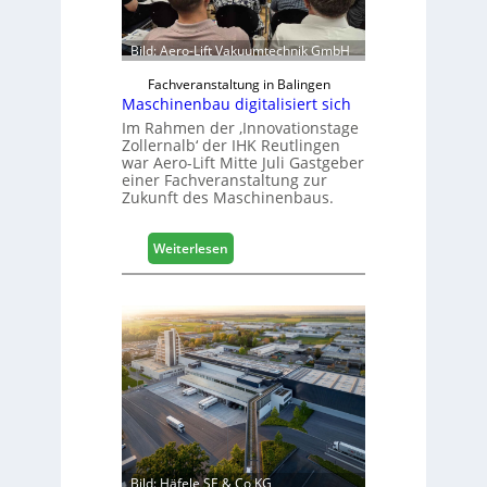
Bild: Aero-Lift Vakuumtechnik GmbH
Fachveranstaltung in Balingen
Maschinenbau digitalisiert sich
Im Rahmen der ‚Innovationstage
Zollernalb‘ der IHK Reutlingen
war Aero-Lift Mitte Juli Gastgeber
einer Fachveranstaltung zur
Zukunft des Maschinenbaus.
:
Weiterlesen
M
a
s
c
h
i
n
e
n
b
a
Bild: Häfele SE & Co KG