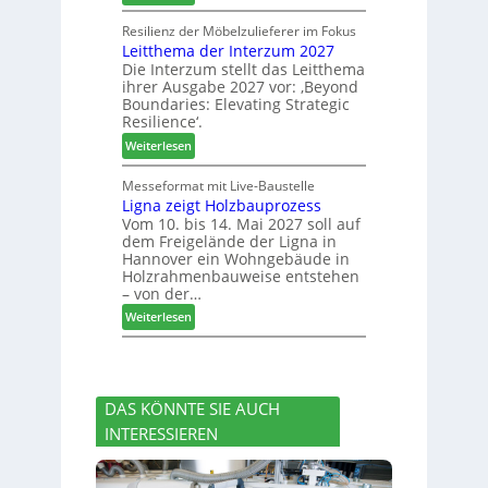
c
J
l
s
h
o
u
Resilienz der Möbelzulieferer im Fokus
e
e
Leitthema der Interzum 2027
w
n
r
Die Interzum stellt das Leitthema
a
g
u
ihrer Ausgabe 2027 vor: ‚Beyond
t
:
n
Boundaries: Elevating Strategic
-
N
g
Resilience‘.
V
e
e
:
Weiterlesen
o
u
n
L
r
e
e
Messeformat mit Live-Baustelle
s
r
Ligna zeigt Holzbauprozess
i
t
V
Vom 10. bis 14. Mai 2027 soll auf
t
a
o
dem Freigelände der Ligna in
t
n
r
Hannover ein Wohngebäude in
h
d
s
Holzrahmenbauweise entstehen
e
v
t
– von der…
m
e
a
:
Weiterlesen
a
r
n
L
d
a
d
i
e
b
g
r
s
n
I
c
DAS KÖNNTE SIE AUCH
a
n
h
INTERESSIEREN
z
t
i
e
e
e
i
r
d