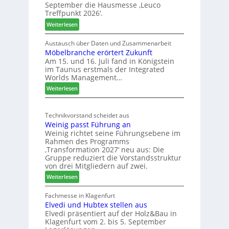
h
September die Hausmesse ‚Leuco
r
Treffpunkt 2026‘.
e
:
Weiterlesen
S
L
C
e
Austausch über Daten und Zusammenarbeit
M
Möbelbranche erörtert Zukunft
u
D
Am 15. und 16. Juli fand in Königstein
c
im Taunus erstmals der Integrated
e
o
Worlds Management…
u
l
:
ä
Weiterlesen
t
M
d
s
ö
t
c
Technikvorstand scheidet aus
b
z
h
Weinig passt Führung an
e
u
l
Weinig richtet seine Führungsebene im
l
r
a
Rahmen des Programms
b
H
n
‚Transformation 2027‘ neu aus: Die
r
a
d
Gruppe reduziert die Vorstandsstruktur
a
u
von drei Mitgliedern auf zwei.
n
s
:
Weiterlesen
c
m
W
h
e
e
Fachmesse in Klagenfurt
e
s
Elvedi und Hubtex stellen aus
i
e
s
Elvedi präsentiert auf der Holz&Bau in
n
r
e
Klagenfurt vom 2. bis 5. September
i
ö