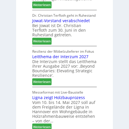
r
r
:
Weiterlesen
t
o
V
N
d
e
Dr. Christian Terfloth geht in Ruhestand
a
u
Jowat-Vorstand verabschiedet
r
c
k
Bei Jowat ist Dr. Christian
s
h
t
Terfloth zum 30. Juni in den
a
b
s
Ruhestand getreten.
m
e
u
:
m
Weiterlesen
s
c
J
l
s
h
o
u
Resilienz der Möbelzulieferer im Fokus
e
e
Leitthema der Interzum 2027
w
n
r
Die Interzum stellt das Leitthema
a
g
u
ihrer Ausgabe 2027 vor: ‚Beyond
t
:
n
Boundaries: Elevating Strategic
-
N
g
Resilience‘.
V
e
e
:
Weiterlesen
o
u
n
L
r
e
e
Messeformat mit Live-Baustelle
s
r
Ligna zeigt Holzbauprozess
i
t
V
Vom 10. bis 14. Mai 2027 soll auf
t
a
o
dem Freigelände der Ligna in
t
n
r
Hannover ein Wohngebäude in
h
d
s
Holzrahmenbauweise entstehen
e
v
t
– von der…
m
e
a
:
Weiterlesen
a
r
n