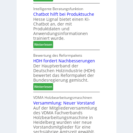
M
k
n
g
a
Intelligente Beratungsfunktion
t
d
Chatbot hilft bei Produktsuche
T
i
-
Hesse Lignal bietet einen KI-
e
o
V
Chatbot an, der mit
c
n
e
Produktdaten und
m
s
r
Anwendungsinformationen
e
w
b
trainiert wurde.
l
o
i
:
Weiterlesen
d
c
n
C
e
h
d
h
Bewertung des Reformpakets
t
e
e
HDH fordert Nachbesserungen
a
B
n
r
Der Hauptverband der
t
e
2
Deutschen Holzindustrie (HDH)
b
s
0
bewertet das Reformpaket der
o
u
2
Bundesregierung gemischt.
t
c
6
:
Weiterlesen
h
h
H
i
e
D
VDMA Holzbearbeitungsmaschinen
l
r
Versammlung: Neuer Vorstand
H
f
z
Auf der Mitgliederversammlung
f
t
a
des VDMA Fachverbands
o
b
h
Holzbearbeitungsmaschine in
r
e
l
Heidelberg wurden vier neue
d
i
e
Vorstandsmitglieder für eine
e
P
sechsjährige Amtszeit gewählt.
n