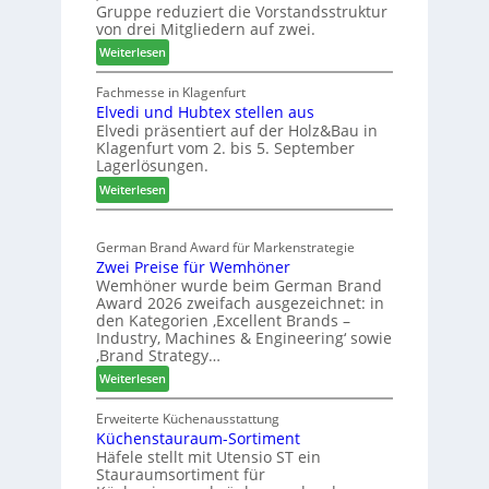
a
d
Gruppe reduziert die Vorstandsstruktur
a
u
von drei Mitgliedern auf zwei.
n
s
:
Weiterlesen
c
m
W
h
e
e
Fachmesse in Klagenfurt
e
s
Elvedi und Hubtex stellen aus
i
e
s
Elvedi präsentiert auf der Holz&Bau in
n
r
e
Klagenfurt vom 2. bis 5. September
i
ö
Lagerlösungen.
g
r
:
p
Weiterlesen
t
E
a
e
l
s
r
German Brand Award für Markenstrategie
v
s
t
Zwei Preise für Wemhöner
e
t
Z
Wemhöner wurde beim German Brand
d
F
u
Award 2026 zweifach ausgezeichnet: in
i
ü
k
den Kategorien ‚Excellent Brands –
u
h
u
Industry, Machines & Engineering‘ sowie
n
r
‚Brand Strategy…
n
d
u
f
:
Weiterlesen
H
n
t
Z
u
g
w
Erweiterte Küchenausstattung
b
a
Küchenstauraum-Sortiment
e
t
n
Häfele stellt mit Utensio ST ein
i
e
Stauraumsortiment für
P
x