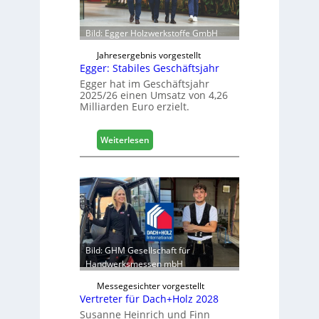
c
ö
h
f
Bild: Egger Holzwerkstoffe GmbH
f
n
Jahresergebnis vorgestellt
Egger: Stabiles Geschäftsjahr
e
t
Egger hat im Geschäftsjahr
2025/26 einen Umsatz von 4,26
L
Milliarden Euro erzielt.
o
g
i
:
Weiterlesen
s
E
t
g
i
g
k
e
b
r
e
:
r
S
e
t
Bild: GHM Gesellschaft für
i
a
Handwerksmessen mbH
c
b
h
Messegesichter vorgestellt
i
Vertreter für Dach+Holz 2028
l
Susanne Heinrich und Finn
e