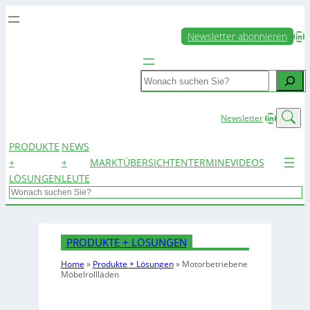
LinkedIn
Newsletter abonnieren
Search
LinkedIn
Newsletter
PRODUKTE
NEWS
+
+
MARKTÜBERSICHTEN
TERMINE
VIDEOS
LÖSUNGEN
LEUTE
Search
PRODUKTE + LÖSUNGEN
Home
»
Produkte + Lösungen
»
Motorbetriebene
Möbelrollläden