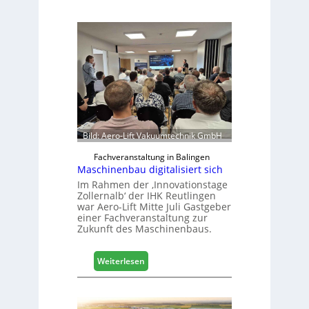
Bild: Aero-Lift Vakuumtechnik GmbH
Fachveranstaltung in Balingen
Maschinenbau digitalisiert sich
Im Rahmen der ‚Innovationstage
Zollernalb‘ der IHK Reutlingen
war Aero-Lift Mitte Juli Gastgeber
einer Fachveranstaltung zur
Zukunft des Maschinenbaus.
:
Weiterlesen
M
a
s