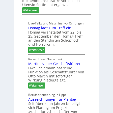
Kücheninnenschränke vor, das das
r
s
Utensio-Sortiment ergänzt.
e
t
:
Weiterlesen
i
e
K
s
l
ü
e
l
Live-Talks und Maschinenvorführungen
c
f
e
Homag lädt zum Treff ein
h
ü
n
Homag veranstaltet vom 22. bis
e
r
a
25. September den Homag-Treff
n
W
u
an den Standorten Schopfloch
s
e
und Holzbronn.
s
t
m
:
Weiterlesen
a
h
H
u
ö
o
Robert Haas übernimmt
r
n
Martin: Neuer Geschäftsführer
m
a
e
Uwe Schiemann hat seine
a
u
r
Funktion als Geschäftsführer von
g
m
Otto Martin mit sofortiger
l
-
Wirkung niedergelegt.
ä
S
:
Weiterlesen
d
o
M
t
r
a
Berufsorientierung in Lippe
z
t
Auszeichnungen für Plantag
r
u
i
Seit über zehn Jahren beteiligt
t
m
m
sich Plantag am Projekt
i
T
e
‚Ausbildungsbotschafter‘ von
n