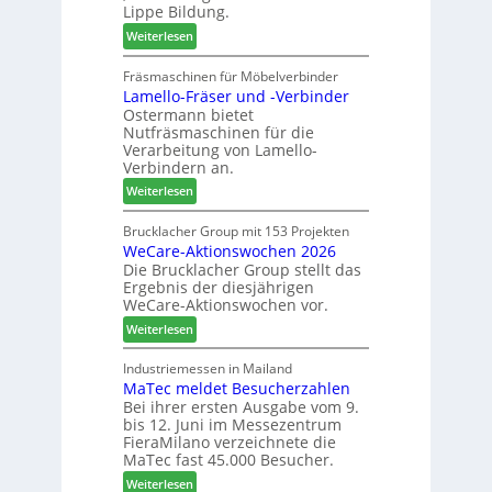
r
n
Lippe Bildung.
:
e
t
:
Weiterlesen
N
f
A
e
f
u
Fräsmaschinen für Möbelverbinder
u
e
Lamello-Fräser und -Verbinder
s
e
i
Ostermann bietet
z
r
n
Nutfräsmaschinen für die
e
G
Verarbeitung von Lamello-
i
e
Verbindern an.
c
s
:
Weiterlesen
h
c
L
n
h
a
Brucklacher Group mit 153 Projekten
u
ä
WeCare-Aktionswochen 2026
m
n
f
Die Brucklacher Group stellt das
e
g
t
Ergebnis der diesjährigen
l
e
s
WeCare-Aktionswochen vor.
l
n
f
:
o
Weiterlesen
f
ü
W
-
ü
h
e
F
Industriemessen in Mailand
r
r
MaTec meldet Besucherzahlen
C
r
P
e
Bei ihrer ersten Ausgabe vom 9.
a
ä
l
r
bis 12. Juni im Messezentrum
r
s
a
FieraMilano verzeichnete die
e
e
n
MaTec fast 45.000 Besucher.
-
r
t
:
Weiterlesen
A
u
a