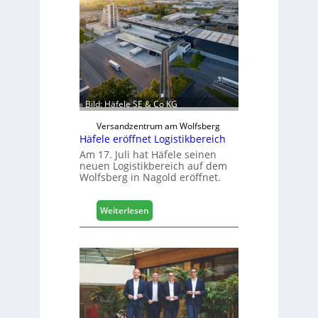
c
h
i
n
e
n
b
a
Bild: Häfele SE & Co KG
u
d
Versandzentrum am Wolfsberg
Häfele eröffnet Logistikbereich
i
g
Am 17. Juli hat Häfele seinen
neuen Logistikbereich auf dem
i
Wolfsberg in Nagold eröffnet.
t
a
l
:
Weiterlesen
i
H
s
ä
i
f
e
e
r
l
t
e
s
e
i
r