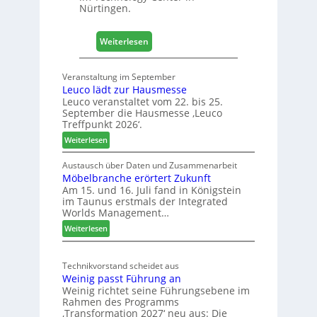
o
Nürtingen.
l
z
:
2
Weiterlesen
4
0
0
2
Veranstaltung im September
J
8
Leuco lädt zur Hausmesse
a
Leuco veranstaltet vom 22. bis 25.
h
September die Hausmesse ‚Leuco
r
Treffpunkt 2026‘.
e
:
Weiterlesen
S
L
C
e
Austausch über Daten und Zusammenarbeit
M
Möbelbranche erörtert Zukunft
u
D
Am 15. und 16. Juli fand in Königstein
c
im Taunus erstmals der Integrated
e
o
Worlds Management…
u
l
:
ä
Weiterlesen
t
M
d
s
ö
t
c
Technikvorstand scheidet aus
b
z
h
Weinig passt Führung an
e
u
l
Weinig richtet seine Führungsebene im
l
r
a
Rahmen des Programms
b
H
n
‚Transformation 2027‘ neu aus: Die
r