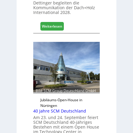
Dettinger begleiten die
s
Kommunikation der Dach+Holz
G
International 2028.
e
s
:
Weiterlesen
c
V
h
e
ä
r
f
t
t
r
s
e
j
t
a
e
h
r
r
f
ü
Bild: SCM Group Deutschland GmbH
r
D
Jubiläums-Open-House in
a
Nürtingen
40 Jahre SCM Deutschland
c
h
Am 23. und 24. September feiert
SCM Deutschland 40-jähriges
+
Bestehen mit einem Open House
H
im Technology Center in