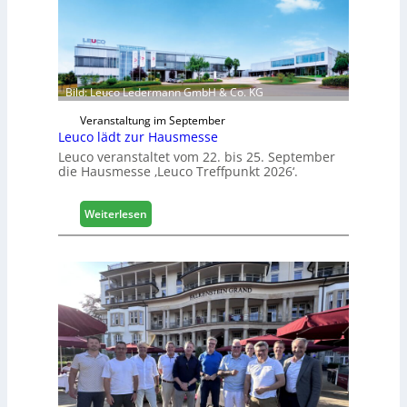
Bild: Leuco Ledermann GmbH & Co. KG
Veranstaltung im September
Leuco lädt zur Hausmesse
Leuco veranstaltet vom 22. bis 25. September
die Hausmesse ‚Leuco Treffpunkt 2026‘.
:
Weiterlesen
L
e
u
c
o
l
ä
d
t
z
u