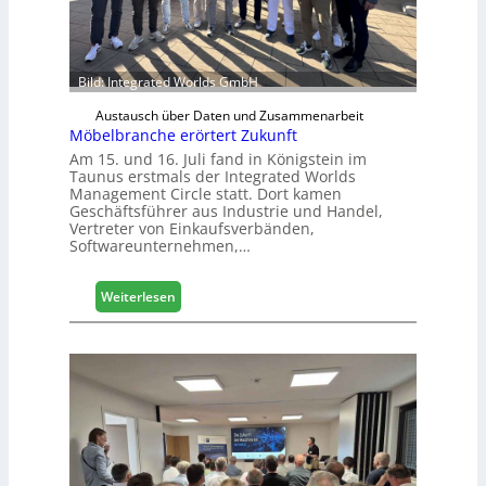
r
H
a
u
Bild: Integrated Worlds GmbH
s
Austausch über Daten und Zusammenarbeit
m
Möbelbranche erörtert Zukunft
e
Am 15. und 16. Juli fand in Königstein im
s
Taunus erstmals der Integrated Worlds
s
Management Circle statt. Dort kamen
e
Geschäftsführer aus Industrie und Handel,
Vertreter von Einkaufsverbänden,
Softwareunternehmen,…
:
Weiterlesen
M
ö
b
e
l
b
r
a
n