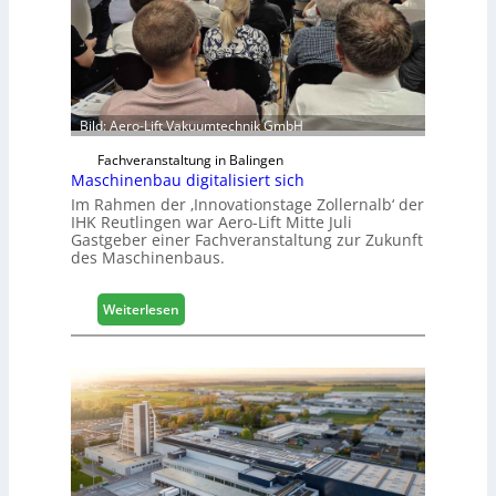
c
h
e
e
r
ö
Bild: Aero-Lift Vakuumtechnik GmbH
r
Fachveranstaltung in Balingen
t
Maschinenbau digitalisiert sich
e
Im Rahmen der ‚Innovationstage Zollernalb‘ der
r
IHK Reutlingen war Aero-Lift Mitte Juli
t
Gastgeber einer Fachveranstaltung zur Zukunft
Z
des Maschinenbaus.
u
k
:
Weiterlesen
u
M
n
a
f
s
t
c
h
i
n
e