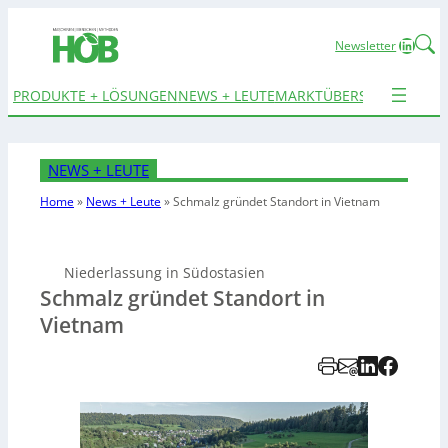
Linked
Newsletter
PRODUKTE + LÖSUNGEN
NEWS + LEUTE
MARKTÜBERSICHTEN
TER
NEWS + LEUTE
Home
»
News + Leute
»
Schmalz gründet Standort in Vietnam
Niederlassung in Südostasien
Schmalz gründet Standort in
Vietnam