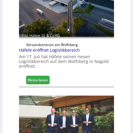
n
b
a
u
d
i
g
Bild: Häfele SE & Co KG
i
Versandzentrum am Wolfsberg
t
Häfele eröffnet Logistikbereich
a
Am 17. Juli hat Häfele seinen neuen
l
Logistikbereich auf dem Wolfsberg in Nagold
i
eröffnet.
s
i
e
:
Weiterlesen
r
H
t
ä
s
f
i
e
c
l
h
e
e
r
ö