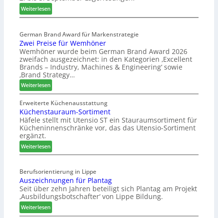
e
g
:
Weiterlesen
p
s
E
a
l
G
s
German Brand Award für Markenstrategie
v
e
Zwei Preise für Wemhöner
s
e
s
Wemhöner wurde beim German Brand Award 2026
t
d
c
zweifach ausgezeichnet: in den Kategorien ‚Excellent
F
i
h
Brands – Industry, Machines & Engineering‘ sowie
ü
u
ä
‚Brand Strategy…
h
n
f
:
Weiterlesen
r
d
t
Z
u
H
s
w
Erweiterte Küchenausstattung
n
u
j
Küchenstauraum-Sortiment
e
g
b
a
Häfele stellt mit Utensio ST ein Stauraumsortiment für
i
a
t
Kücheninnenschränke vor, das das Utensio-Sortiment
h
P
n
e
ergänzt.
r
r
x
:
e
Weiterlesen
s
K
i
t
ü
s
e
Berufsorientierung in Lippe
c
e
l
Auszeichnungen für Plantag
h
f
l
Seit über zehn Jahren beteiligt sich Plantag am Projekt
e
ü
e
‚Ausbildungsbotschafter‘ von Lippe Bildung.
n
r
n
:
s
Weiterlesen
W
a
A
t
e