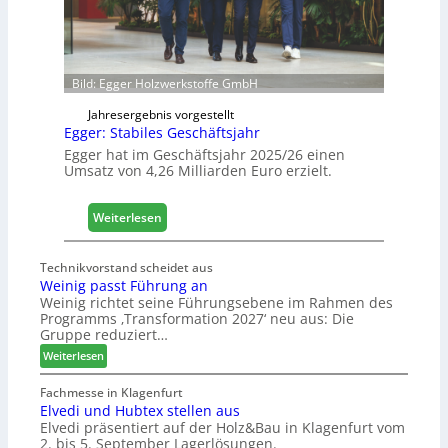
f
f
n
e
Bild: Egger Holzwerkstoffe GmbH
t
L
Jahresergebnis vorgestellt
o
Egger: Stabiles Geschäftsjahr
g
Egger hat im Geschäftsjahr 2025/26 einen
i
Umsatz von 4,26 Milliarden Euro erzielt.
s
t
:
Weiterlesen
i
E
k
g
b
Technikvorstand scheidet aus
g
e
Weinig passt Führung an
e
r
Weinig richtet seine Führungsebene im Rahmen des
r
e
Programms ‚Transformation 2027‘ neu aus: Die
:
Gruppe reduziert…
i
S
c
:
Weiterlesen
t
h
W
a
e
Fachmesse in Klagenfurt
b
Elvedi und Hubtex stellen aus
i
i
Elvedi präsentiert auf der Holz&Bau in Klagenfurt vom
n
2. bis 5. September Lagerlösungen.
l
i