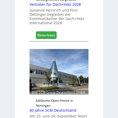
i
Vertreter für Dach+Holz 2028
l
Susanne Heinrich und Finn
e
Dettinger begleiten die
s
Kommunikation der Dach+Holz
G
International 2028.
e
s
:
Weiterlesen
c
V
h
e
ä
r
f
t
t
r
s
e
j
t
a
e
h
r
r
f
ü
Bild: SCM Group Deutschland GmbH
r
D
Jubiläums-Open-House in
a
Nürtingen
40 Jahre SCM Deutschland
c
h
Am 23. und 24. September feiert