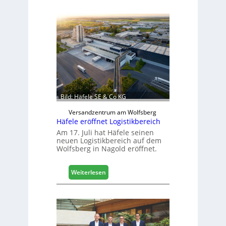
a
s
c
h
i
n
e
n
b
a
Bild: Häfele SE & Co KG
u
d
Versandzentrum am Wolfsberg
Häfele eröffnet Logistikbereich
i
g
Am 17. Juli hat Häfele seinen
neuen Logistikbereich auf dem
i
Wolfsberg in Nagold eröffnet.
t
a
l
:
Weiterlesen
i
H
s
ä
i
f
e
e
r
l