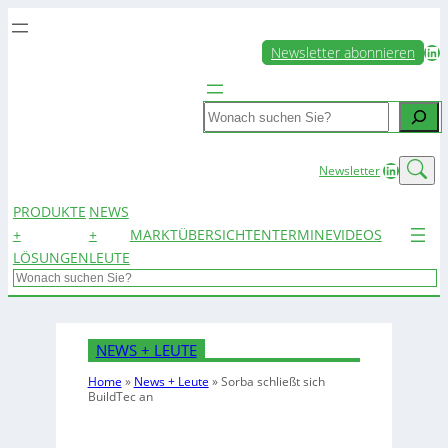
LinkedIn
Newsletter abonnieren
Search
LinkedIn
Newsletter
PRODUKTE
NEWS
+
+
MARKTÜBERSICHTEN
TERMINE
VIDEOS
LÖSUNGEN
LEUTE
Search
NEWS + LEUTE
Home
»
News + Leute
»
Sorba schließt sich
BuildTec an