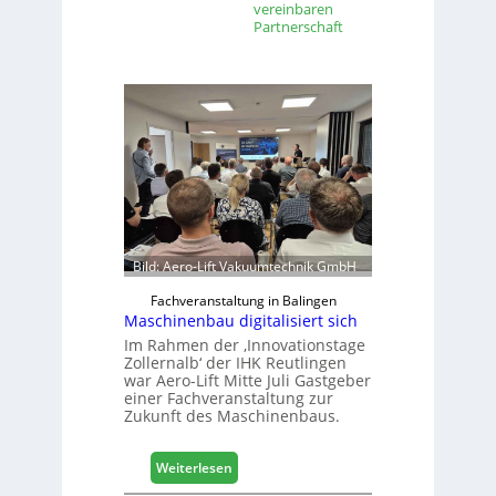
vereinbaren
Partnerschaft
Bild: Aero-Lift Vakuumtechnik GmbH
Fachveranstaltung in Balingen
Maschinenbau digitalisiert sich
Im Rahmen der ‚Innovationstage
Zollernalb‘ der IHK Reutlingen
war Aero-Lift Mitte Juli Gastgeber
einer Fachveranstaltung zur
Zukunft des Maschinenbaus.
:
Weiterlesen
M