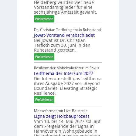
l
Heidelberg wurden vier neue
d
i
e
Vorstandsmitglieder für eine
e
P
sechsjährige Amtszeit gewählt.
n
r
r
:
Weiterlesen
t
o
V
N
d
e
Dr. Christian Terfloth geht in Ruhestand
a
u
Jowat-Vorstand verabschiedet
r
c
k
Bei Jowat ist Dr. Christian
s
h
t
Terfloth zum 30. Juni in den
a
b
s
Ruhestand getreten.
m
e
u
:
m
Weiterlesen
s
c
J
l
s
h
o
u
Resilienz der Möbelzulieferer im Fokus
e
e
Leitthema der Interzum 2027
w
n
r
Die Interzum stellt das Leitthema
a
g
u
ihrer Ausgabe 2027 vor: ‚Beyond
t
:
n
Boundaries: Elevating Strategic
-
N
g
Resilience‘.
V
e
e
:
Weiterlesen
o
u
n
L
r
e
e
Messeformat mit Live-Baustelle
s
r
Ligna zeigt Holzbauprozess
i
t
V
Vom 10. bis 14. Mai 2027 soll auf
t
a
o
dem Freigelände der Ligna in
t
n
r
Hannover ein Wohngebäude in
h
d
s
Holzrahmenbauweise entstehen