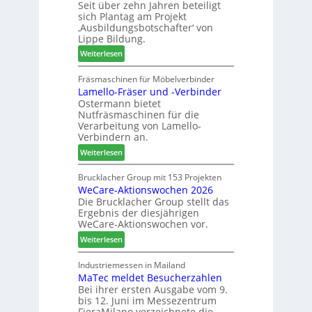
Seit über zehn Jahren beteiligt
t
m
m
sich Plantag am Projekt
i
T
e
‚Ausbildungsbotschafter‘ von
n
r
n
Lippe Bildung.
:
e
t
:
Weiterlesen
N
f
A
e
f
u
Fräsmaschinen für Möbelverbinder
u
e
Lamello-Fräser und -Verbinder
s
e
i
Ostermann bietet
z
r
n
Nutfräsmaschinen für die
e
G
Verarbeitung von Lamello-
i
e
Verbindern an.
c
s
:
Weiterlesen
h
c
L
n
h
a
Brucklacher Group mit 153 Projekten
u
ä
WeCare-Aktionswochen 2026
m
n
f
Die Brucklacher Group stellt das
e
g
t
Ergebnis der diesjährigen
l
e
s
WeCare-Aktionswochen vor.
l
n
f
:
o
Weiterlesen
f
ü
W
-
ü
h
e
F
Industriemessen in Mailand
r
r
MaTec meldet Besucherzahlen
C
r
P
e
Bei ihrer ersten Ausgabe vom 9.
a
ä
l
r
bis 12. Juni im Messezentrum
r
s
a
FieraMilano verzeichnete die