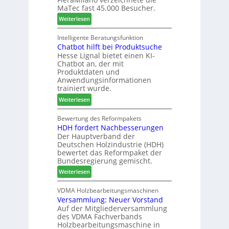
e
e
n
MaTec fast 45.000 Besucher.
-
r
t
:
Weiterlesen
A
u
a
M
k
n
g
a
Intelligente Beratungsfunktion
t
d
Chatbot hilft bei Produktsuche
T
i
-
Hesse Lignal bietet einen KI-
e
o
V
Chatbot an, der mit
c
n
e
Produktdaten und
m
s
r
Anwendungsinformationen
e
w
b
trainiert wurde.
l
o
i
:
Weiterlesen
d
c
n
C
e
h
d
h
Bewertung des Reformpakets
t
e
e
HDH fordert Nachbesserungen
a
B
n
r
Der Hauptverband der
t
e
2
Deutschen Holzindustrie (HDH)
b
s
0
bewertet das Reformpaket der
o
u
2
Bundesregierung gemischt.
t
c
6
:
Weiterlesen
h
h
H
i
e
D
VDMA Holzbearbeitungsmaschinen
l
r
Versammlung: Neuer Vorstand
H
f
z
Auf der Mitgliederversammlung
f
t
a
des VDMA Fachverbands
o
b
h
Holzbearbeitungsmaschine in
r
e