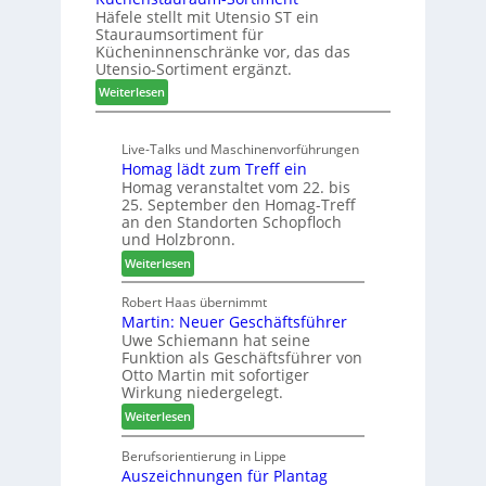
t
n
Häfele stellt mit Utensio ST ein
i
e
Stauraumsortiment für
P
x
Kücheninnenschränke vor, das das
r
s
Utensio-Sortiment ergänzt.
e
t
:
Weiterlesen
i
e
K
s
l
ü
e
l
Live-Talks und Maschinenvorführungen
c
f
e
Homag lädt zum Treff ein
h
ü
n
Homag veranstaltet vom 22. bis
e
r
a
25. September den Homag-Treff
n
W
u
an den Standorten Schopfloch
s
e
und Holzbronn.
s
t
m
:
Weiterlesen
a
h
H
u
ö
o
Robert Haas übernimmt
r
n
Martin: Neuer Geschäftsführer
m
a
e
Uwe Schiemann hat seine
a
u
r
Funktion als Geschäftsführer von
g
m
Otto Martin mit sofortiger
l
-
Wirkung niedergelegt.
ä
S
:
Weiterlesen
d
o
M
t
r
a
Berufsorientierung in Lippe
z
t
Auszeichnungen für Plantag
r
u
i