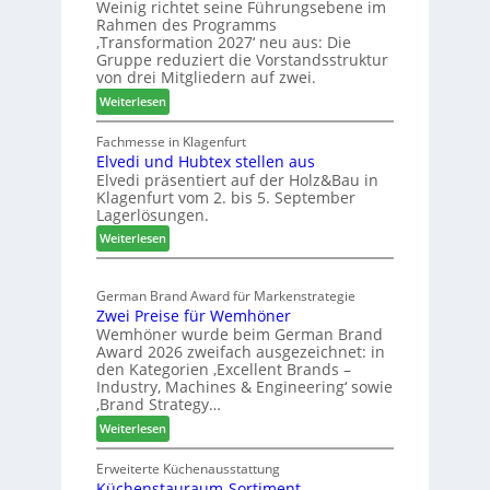
Weinig richtet seine Führungsebene im
l
r
a
Rahmen des Programms
b
H
n
‚Transformation 2027‘ neu aus: Die
r
a
d
Gruppe reduziert die Vorstandsstruktur
a
u
von drei Mitgliedern auf zwei.
n
s
:
Weiterlesen
c
m
W
h
e
e
Fachmesse in Klagenfurt
e
s
Elvedi und Hubtex stellen aus
i
e
s
Elvedi präsentiert auf der Holz&Bau in
n
r
e
Klagenfurt vom 2. bis 5. September
i
ö
Lagerlösungen.
g
r
:
p
Weiterlesen
t
E
a
e
l
s
r
German Brand Award für Markenstrategie
v
s
t
Zwei Preise für Wemhöner
e
t
Z
Wemhöner wurde beim German Brand
d
F
u
Award 2026 zweifach ausgezeichnet: in
i
ü
k
den Kategorien ‚Excellent Brands –
u
h
u
Industry, Machines & Engineering‘ sowie
n
r
‚Brand Strategy…
n
d
u
f
:
Weiterlesen
H
n
t
Z
u
g
w
Erweiterte Küchenausstattung
b
a
Küchenstauraum-Sortiment
e