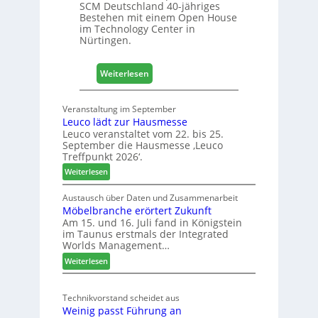
SCM Deutschland 40-jähriges
+
Bestehen mit einem Open House
H
im Technology Center in
o
Nürtingen.
l
z
:
2
Weiterlesen
4
0
0
2
Veranstaltung im September
J
8
Leuco lädt zur Hausmesse
a
Leuco veranstaltet vom 22. bis 25.
h
September die Hausmesse ‚Leuco
r
Treffpunkt 2026‘.
e
:
Weiterlesen
S
L
C
e
Austausch über Daten und Zusammenarbeit
M
Möbelbranche erörtert Zukunft
u
D
Am 15. und 16. Juli fand in Königstein
c
im Taunus erstmals der Integrated
e
o
Worlds Management…
u
l
:
ä
Weiterlesen
t
M
d
s
ö
t
c
Technikvorstand scheidet aus
b
z
h
Weinig passt Führung an
e
u
l