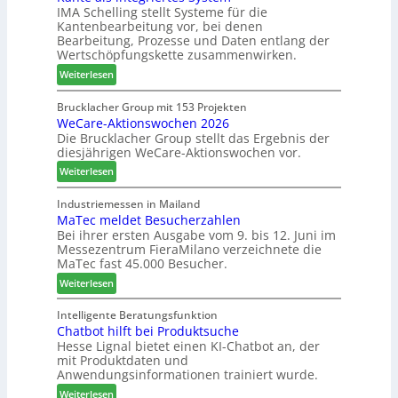
IMA Schelling stellt Systeme für die
z
r
i
Kantenbearbeitung vor, bei denen
i
G
n
Bearbeitung, Prozesse und Daten entlang der
e
e
Wertschöpfungskette zusammenwirken.
h
s
:
Weiterlesen
t
c
K
B
h
a
Brucklacher Group mit 153 Projekten
i
ä
WeCare-Aktionswochen 2026
n
l
f
Die Brucklacher Group stellt das Ergebnis der
t
a
t
diesjährigen WeCare-Aktionswochen vor.
e
n
s
a
:
Weiterlesen
z
f
l
W
i
ü
s
e
Industriemessen in Mailand
n
h
i
MaTec meldet Besucherzahlen
C
I
r
n
Bei ihrer ersten Ausgabe vom 9. bis 12. Juni im
a
t
e
Messezentrum FieraMilano verzeichnete die
t
r
a
r
MaTec fast 45.000 Besucher.
e
e
l
g
:
-
Weiterlesen
i
r
M
A
e
i
a
k
Intelligente Beratungsfunktion
n
e
Chatbot hilft bei Produktsuche
T
t
Hesse Lignal bietet einen KI-Chatbot an, der
r
e
i
mit Produktdaten und
t
c
o
Anwendungsinformationen trainiert wurde.
e
m
n
s
:
e
Weiterlesen
s