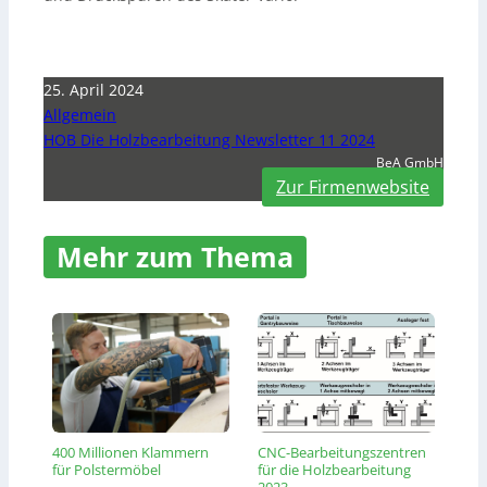
25. April 2024
Allgemein
HOB Die Holzbearbeitung Newsletter 11 2024
BeA GmbH
Zur Firmenwebsite
Mehr zum Thema
400 Millionen Klammern
CNC-Bearbeitungszentren
für Polstermöbel
für die Holzbearbeitung