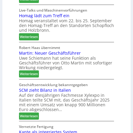
t
n
L
a
a
d
i
Live-Talks und Maschinenvorführungen
d
g
-
Homag lädt zum Treff ein
g
e
V
Homag veranstaltet vom 22. bis 25. September
n
r
e
den Homag-Treff an den Standorten Schopfloch
a
I
r
und Holzbronn.
z
n
b
:
e
Weiterlesen
t
i
H
i
e
n
o
g
Robert Haas übernimmt
r
d
Martin: Neuer Geschäftsführer
m
t
z
e
Uwe Schiemann hat seine Funktion als
a
H
u
r
Geschäftsführer von Otto Martin mit sofortiger
g
o
m
Wirkung niedergelegt.
l
l
2
:
ä
Weiterlesen
z
0
M
d
b
2
a
t
Geschäftsentwicklung bekanntgegeben
a
7
SCM zieht Bilanz in Italien
r
z
u
Auf der diesjährigen Fachmesse Xylexpo in
t
u
p
Italien teilte SCM mit, das Geschäftsjahr 2025
i
m
r
mit einem Umsatz von knapp 900 Millionen
n
T
o
Euro abgeschlossen…
:
r
z
:
Weiterlesen
N
e
e
S
e
f
s
C
Vernetzte Fertigung
u
f
s
Kante als integriertes System
M
e
e