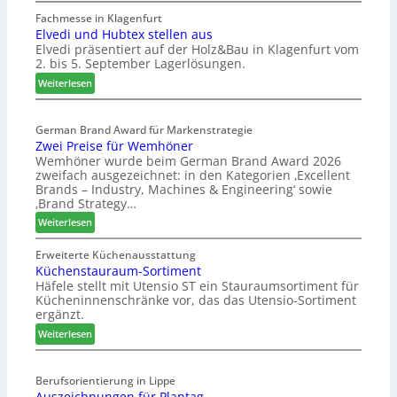
W
e
Fachmesse in Klagenfurt
Elvedi und Hubtex stellen aus
i
Elvedi präsentiert auf der Holz&Bau in Klagenfurt vom
n
2. bis 5. September Lagerlösungen.
i
g
:
Weiterlesen
p
E
a
l
s
German Brand Award für Markenstrategie
v
Zwei Preise für Wemhöner
s
e
Wemhöner wurde beim German Brand Award 2026
t
d
zweifach ausgezeichnet: in den Kategorien ‚Excellent
F
i
Brands – Industry, Machines & Engineering‘ sowie
ü
u
‚Brand Strategy…
h
n
:
Weiterlesen
r
d
Z
u
H
w
Erweiterte Küchenausstattung
n
u
Küchenstauraum-Sortiment
e
g
b
Häfele stellt mit Utensio ST ein Stauraumsortiment für
i
a
t
Kücheninnenschränke vor, das das Utensio-Sortiment
P
n
e
ergänzt.
r
x
:
e
Weiterlesen
s
K
i
t
ü
s
e
Berufsorientierung in Lippe
c
e
l
Auszeichnungen für Plantag
h
f