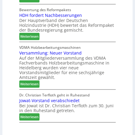
S
C
l
w
y
h
d
Bewertung des Reformpakets
o
HDH fordert Nachbesserungen
s
a
e
c
Der Hauptverband der Deutschen
t
t
t
h
Holzindustrie (HDH) bewertet das Reformpaket
e
b
B
e
der Bundesregierung gemischt.
m
o
e
n
:
t
Weiterlesen
s
2
H
h
u
0
D
i
VDMA Holzbearbeitungsmaschinen
c
2
Versammlung: Neuer Vorstand
H
l
h
6
Auf der Mitgliederversammlung des VDMA
f
f
e
Fachverbands Holzbearbeitungsmaschine in
o
t
r
Heidelberg wurden vier neue
r
b
z
Vorstandsmitglieder für eine sechsjährige
d
e
a
Amtszeit gewählt.
e
i
h
:
Weiterlesen
r
P
l
V
t
r
e
e
Dr. Christian Terfloth geht in Ruhestand
N
o
n
Jowat-Vorstand verabschiedet
r
a
d
Bei Jowat ist Dr. Christian Terfloth zum 30. Juni
s
c
u
in den Ruhestand getreten.
a
h
k
m
:
Weiterlesen
b
t
m
J
e
s
l
o
s
u
u
w
s
c