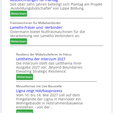
l
Seit über zehn Jahren beteiligt sich Plantag am Projekt
e
ü
e
‚Ausbildungsbotschafter‘ von Lippe Bildung.
n
r
n
:
s
Weiterlesen
W
a
A
t
e
u
u
a
Fräsmaschinen für Möbelverbinder
m
s
Lamello-Fräser und -Verbinder
s
u
h
Ostermann bietet Nutfräsmaschinen für die
z
r
ö
Verarbeitung von Lamello-Verbindern an.
e
a
n
i
u
e
:
Weiterlesen
c
m
r
L
h
-
a
n
Resilienz der Möbelzulieferer im Fokus
S
m
Leitthema der Interzum 2027
u
o
e
Die Interzum stellt das Leitthema ihrer
n
r
l
Ausgabe 2027 vor: ‚Beyond Boundaries:
g
t
l
Elevating Strategic Resilience‘.
e
i
o
:
Weiterlesen
n
m
-
L
f
e
F
e
Messeformat mit Live-Baustelle
ü
n
r
Ligna zeigt Holzbauprozess
i
r
t
ä
Vom 10. bis 14. Mai 2027 soll auf dem
t
P
s
Freigelände der Ligna in Hannover ein
t
l
e
Wohngebäude in Holzrahmenbauweise
h
a
r
entstehen – von der…
e
n
u
:
Weiterlesen
m