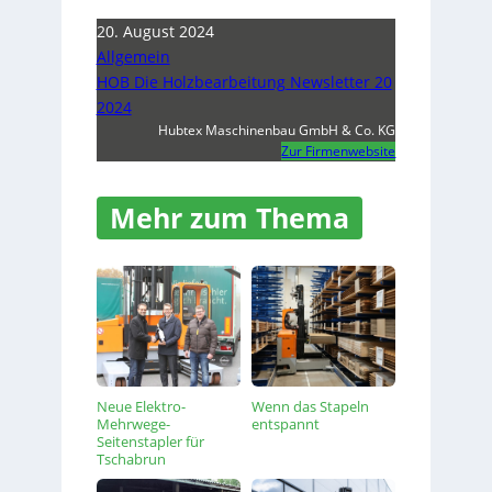
20. August 2024
Allgemein
HOB Die Holzbearbeitung Newsletter 20
2024
Hubtex Maschinenbau GmbH & Co. KG
Zur Firmenwebsite
Mehr zum Thema
Neue Elektro-
Wenn das Stapeln
Mehrwege-
entspannt
Seitenstapler für
Tschabrun