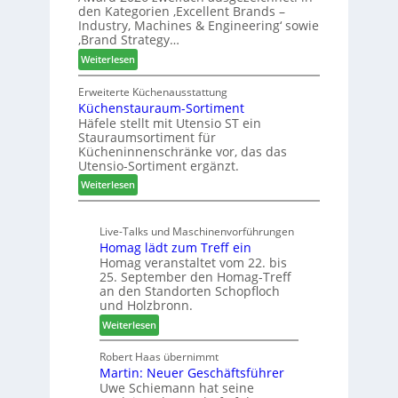
ü
k
den Kategorien ‚Excellent Brands –
u
h
u
Industry, Machines & Engineering‘ sowie
n
r
‚Brand Strategy…
n
d
u
f
:
Weiterlesen
H
n
t
Z
u
g
w
Erweiterte Küchenausstattung
b
a
Küchenstauraum-Sortiment
e
t
n
Häfele stellt mit Utensio ST ein
i
e
Stauraumsortiment für
P
x
Kücheninnenschränke vor, das das
r
s
Utensio-Sortiment ergänzt.
e
t
:
Weiterlesen
i
e
K
s
l
ü
e
l
Live-Talks und Maschinenvorführungen
c
f
e
Homag lädt zum Treff ein
h
ü
n
Homag veranstaltet vom 22. bis
e
r
a
25. September den Homag-Treff
n
W
u
an den Standorten Schopfloch
s
e
und Holzbronn.
s
t
m
:
Weiterlesen
a
h
H
u
ö
o
Robert Haas übernimmt
r
n
Martin: Neuer Geschäftsführer
m
a
e
Uwe Schiemann hat seine
a
u
r