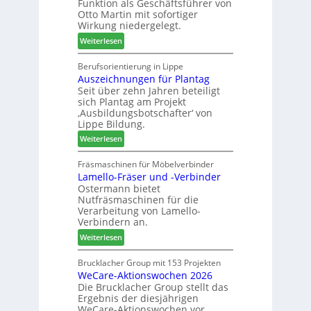
Funktion als Geschäftsführer von
g
m
Otto Martin mit sofortiger
l
-
Wirkung niedergelegt.
ä
S
:
Weiterlesen
d
o
M
t
r
a
Berufsorientierung in Lippe
z
t
Auszeichnungen für Plantag
r
u
i
Seit über zehn Jahren beteiligt
t
m
m
sich Plantag am Projekt
i
T
e
‚Ausbildungsbotschafter‘ von
n
r
n
Lippe Bildung.
:
e
t
:
Weiterlesen
N
f
A
e
f
u
Fräsmaschinen für Möbelverbinder
u
e
Lamello-Fräser und -Verbinder
s
e
i
Ostermann bietet
z
r
n
Nutfräsmaschinen für die
e
G
Verarbeitung von Lamello-
i
e
Verbindern an.
c
s
:
Weiterlesen
h
c
L
n
h
a
Brucklacher Group mit 153 Projekten
u
ä
WeCare-Aktionswochen 2026
m
n
f
Die Brucklacher Group stellt das
e
g
t
Ergebnis der diesjährigen
l
e
s
WeCare-Aktionswochen vor.