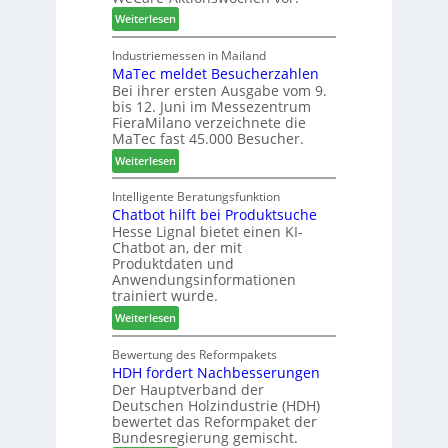
l
n
f
:
o
Weiterlesen
f
ü
W
-
ü
h
e
F
Industriemessen in Mailand
r
r
MaTec meldet Besucherzahlen
C
r
P
e
Bei ihrer ersten Ausgabe vom 9.
a
ä
l
r
bis 12. Juni im Messezentrum
r
s
a
FieraMilano verzeichnete die
e
e
n
MaTec fast 45.000 Besucher.
-
r
t
:
Weiterlesen
A
u
a
M
k
n
g
a
Intelligente Beratungsfunktion
t
d
Chatbot hilft bei Produktsuche
T
i
-
Hesse Lignal bietet einen KI-
e
o
V
Chatbot an, der mit
c
n
e
Produktdaten und
m
s
r
Anwendungsinformationen
e
w
b
trainiert wurde.
l
o
i
:
Weiterlesen
d
c
n
C
e
h
d
h
Bewertung des Reformpakets
t
e
e
HDH fordert Nachbesserungen
a
B
n
r
Der Hauptverband der
t
e
2
Deutschen Holzindustrie (HDH)
b
s
0
bewertet das Reformpaket der
o
u
2
Bundesregierung gemischt.
t
c