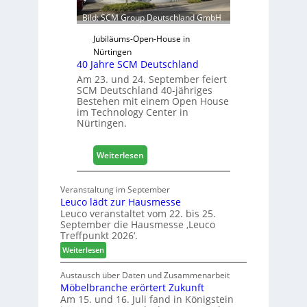
ü
Bild: SCM Group Deutschland GmbH
r
D
Jubiläums-Open-House in
a
Nürtingen
40 Jahre SCM Deutschland
c
h
Am 23. und 24. September feiert
SCM Deutschland 40-jähriges
+
Bestehen mit einem Open House
H
im Technology Center in
o
Nürtingen.
l
z
:
2
Weiterlesen
4
0
0
2
Veranstaltung im September
J
8
Leuco lädt zur Hausmesse
a
Leuco veranstaltet vom 22. bis 25.
h
September die Hausmesse ‚Leuco
r
Treffpunkt 2026‘.
e
:
Weiterlesen
S
L
C
e
Austausch über Daten und Zusammenarbeit
M
Möbelbranche erörtert Zukunft
u
D
Am 15. und 16. Juli fand in Königstein
c