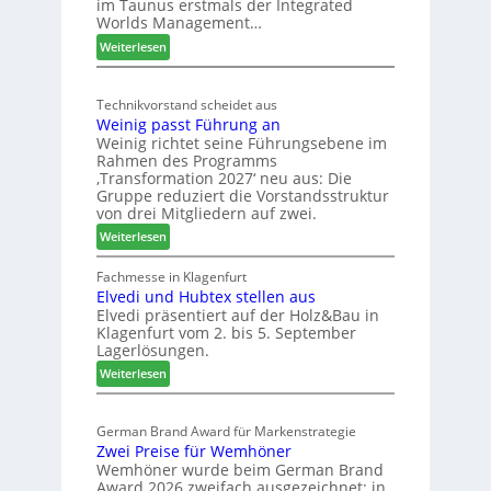
im Taunus erstmals der Integrated
e
o
Worlds Management…
u
l
:
ä
Weiterlesen
t
M
d
s
ö
t
c
Technikvorstand scheidet aus
b
z
h
Weinig passt Führung an
e
u
l
Weinig richtet seine Führungsebene im
l
r
a
Rahmen des Programms
b
H
n
‚Transformation 2027‘ neu aus: Die
r
a
d
Gruppe reduziert die Vorstandsstruktur
a
u
von drei Mitgliedern auf zwei.
n
s
:
Weiterlesen
c
m
W
h
e
e
Fachmesse in Klagenfurt
e
s
Elvedi und Hubtex stellen aus
i
e
s
Elvedi präsentiert auf der Holz&Bau in
n
r
e
Klagenfurt vom 2. bis 5. September
i
ö
Lagerlösungen.
g
r
:
p
Weiterlesen
t
E
a
e
l
s
r
German Brand Award für Markenstrategie
v
s
t
Zwei Preise für Wemhöner
e
t
Z
Wemhöner wurde beim German Brand
d
F
u
Award 2026 zweifach ausgezeichnet: in
i