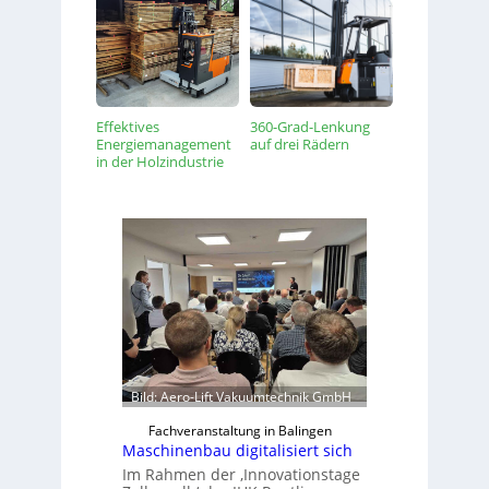
Effektives
360-Grad-Lenkung
Energiemanagement
auf drei Rädern
in der Holzindustrie
Bild: Aero-Lift Vakuumtechnik GmbH
Fachveranstaltung in Balingen
Maschinenbau digitalisiert sich
Im Rahmen der ‚Innovationstage