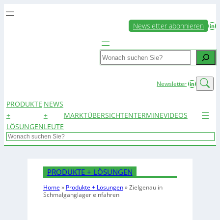
LinkedIn
Newsletter abonnieren
Search
LinkedIn
Newsletter
PRODUKTE
NEWS
+
+
MARKTÜBERSICHTEN
TERMINE
VIDEOS
LÖSUNGEN
LEUTE
Search
PRODUKTE + LÖSUNGEN
Home
»
Produkte + Lösungen
»
Zielgenau in
Schmalganglager einfahren