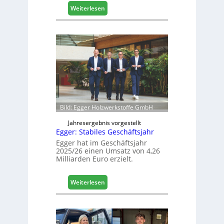
l
:
Weiterlesen
i
H
s
ä
i
f
e
e
r
l
t
e
s
e
i
r
c
ö
h
f
Bild: Egger Holzwerkstoffe GmbH
f
n
Jahresergebnis vorgestellt
Egger: Stabiles Geschäftsjahr
e
t
Egger hat im Geschäftsjahr
2025/26 einen Umsatz von 4,26
L
Milliarden Euro erzielt.
o
g
i
:
Weiterlesen
s
E
t
g
i
g
k
e