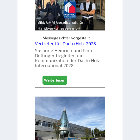
b
r
e
:
r
S
e
t
Bild: GHM Gesellschaft für
i
a
Handwerksmessen mbH
c
b
h
Messegesichter vorgestellt
i
Vertreter für Dach+Holz 2028
l
Susanne Heinrich und Finn
e
Dettinger begleiten die
s
Kommunikation der Dach+Holz
G
International 2028.
e
s
:
Weiterlesen
c
V
h
e
ä
r
f
t
t
r
s
e
j
t
a
e
h
r
r
f