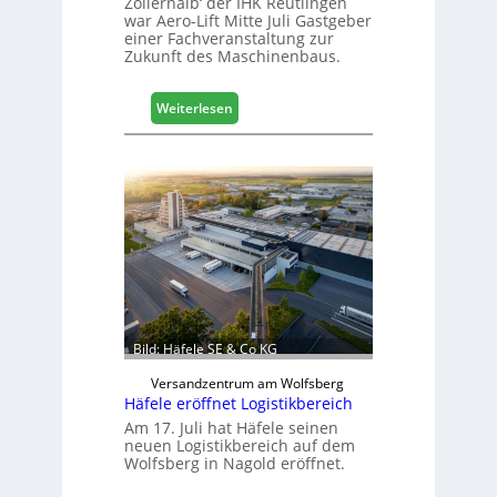
Zollernalb‘ der IHK Reutlingen
war Aero-Lift Mitte Juli Gastgeber
einer Fachveranstaltung zur
Zukunft des Maschinenbaus.
:
Weiterlesen
M
a
s
c
h
i
n
e
n
b
a
Bild: Häfele SE & Co KG
u
d
Versandzentrum am Wolfsberg
Häfele eröffnet Logistikbereich
i
g
Am 17. Juli hat Häfele seinen
neuen Logistikbereich auf dem
i
Wolfsberg in Nagold eröffnet.
t
a