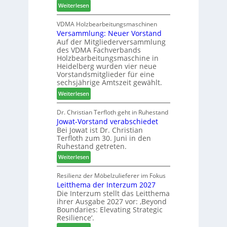
6
:
Weiterlesen
h
h
H
i
e
D
VDMA Holzbearbeitungsmaschinen
l
r
Versammlung: Neuer Vorstand
H
f
z
Auf der Mitgliederversammlung
f
t
a
des VDMA Fachverbands
o
b
h
Holzbearbeitungsmaschine in
r
e
l
Heidelberg wurden vier neue
d
i
e
Vorstandsmitglieder für eine
e
P
sechsjährige Amtszeit gewählt.
n
r
r
:
Weiterlesen
t
o
V
N
d
e
Dr. Christian Terfloth geht in Ruhestand
a
u
Jowat-Vorstand verabschiedet
r
c
k
Bei Jowat ist Dr. Christian
s
h
t
Terfloth zum 30. Juni in den
a
b
s
Ruhestand getreten.
m
e
u
:
m
Weiterlesen
s
c
J
l
s
h
o
u
Resilienz der Möbelzulieferer im Fokus
e
e
Leitthema der Interzum 2027
w
n
r
Die Interzum stellt das Leitthema
a
g
u
ihrer Ausgabe 2027 vor: ‚Beyond
t
:
n
Boundaries: Elevating Strategic
-
N
g
Resilience‘.
V
e
e