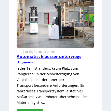
t
t
e
n
z
u
s
c
h
n
i
Bild: EK Robotics GmbH
t
Automatisch besser unterwegs
t
d
Allgemein
i
Jedes Teil ist anders, kaum Platz zum
g
Rangieren: In der Möbelfertigung von
i
Venjakob stellt der innerbetriebliche
t
a
Transport besondere Anforderungen. Ein
l
fahrerloses Transportsystem leistet hier
p
Maßarbeit. Zwei Roboter übernehmen die
r
Materiallogistik…
ä
z