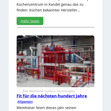
h
Küchenzentrum in Kandel genau das zu
i
finden: Küchen bekannter Hersteller…
n
a
u
mehr lesen
s
:
V
o
n
0
a
u
f
K
a
n
t
e
Bild: Wemhöner Surface Technologies
Fit für die nächsten hundert Jahre
Allgemein
Wemhöner feiert dieses Jahr seinen