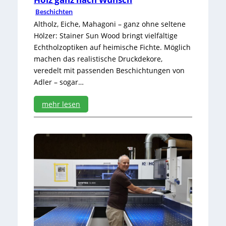
t
Beschichten
e
n
Altholz, Eiche, Mahagoni – ganz ohne seltene
h
Hölzer: Stainer Sun Wood bringt vielfältige
u
Echtholzoptiken auf heimische Fichte. Möglich
n
machen das realistische Druckdekore,
d
veredelt mit passenden Beschichtungen von
e
r
Adler – sogar…
t
J
mehr lesen
a
:
h
H
r
o
e
l
z
g
a
n
z
n
a
c