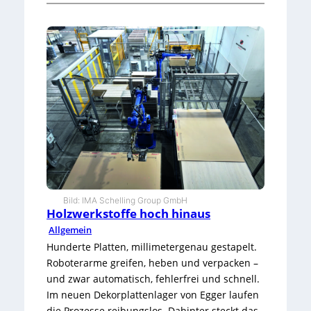
:
V
i
e
l
f
a
l
t
s
e
i
t
ü
b
Bild: IMA Schelling Group GmbH
e
Holzwerkstoffe hoch hinaus
r
4
Allgemein
0
Hunderte Platten, millimetergenau gestapelt.
J
Roboterarme greifen, heben und verpacken –
a
und zwar automatisch, fehlerfrei und schnell.
h
Im neuen Dekorplattenlager von Egger laufen
r
e
die Prozesse reibungslos. Dahinter steckt das