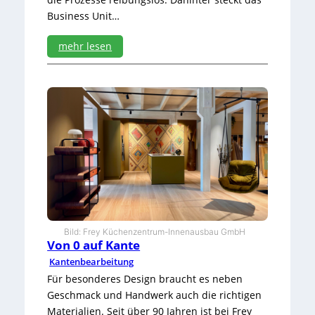
n
Business Unit…
mehr lesen
:
H
o
l
z
w
e
r
k
s
t
o
f
Bild: Frey Küchenzentrum-Innenausbau GmbH
f
Von 0 auf Kante
e
Kantenbearbeitung
h
Für besonderes Design braucht es neben
o
c
Geschmack und Handwerk auch die richtigen
h
Materialien. Seit über 90 Jahren ist bei Frey