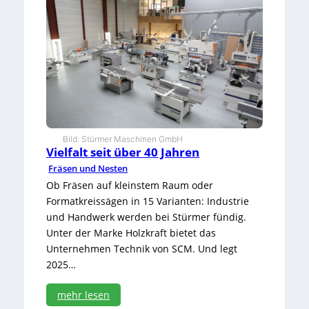
0
M
e
t
e
r
F
o
r
t
s
Bild: Stürmer Maschinen GmbH
c
Vielfalt seit über 40 Jahren
h
Fräsen und Nesten
r
i
Ob Fräsen auf kleinstem Raum oder
t
Formatkreissägen in 15 Varianten: Industrie
t
und Handwerk werden bei Stürmer fündig.
Unter der Marke Holzkraft bietet das
Unternehmen Technik von SCM. Und legt
2025…
mehr lesen