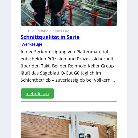
v
o
n
P
o
Bild: Reinhold Keller Group
n
Schnittqualität in Serie
t
Werkzeuge
i
u
In der Serienfertigung von Plattenmaterial
s
entscheiden Präzision und Prozesssicherheit
z
über den Takt. Bei der Reinhold Keller Group
u
läuft das Sägeblatt Q-Cut G6 täglich im
P
Schichtbetrieb – zuverlässig ob bei Vollkern,…
i
l
a
mehr lesen
t
:
u
S
s
c
h
n
i
t