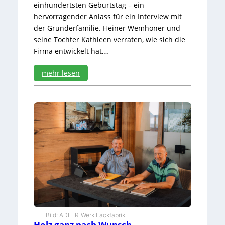
einhundertsten Geburtstag – ein
hervorragender Anlass für ein Interview mit
der Gründerfamilie. Heiner Wemhöner und
seine Tochter Kathleen verraten, wie sich die
Firma entwickelt hat,…
mehr lesen
:
F
i
t
f
ü
r
d
i
e
n
ä
c
h
Bild: ADLER-Werk Lackfabrik
s
Holz ganz nach Wunsch