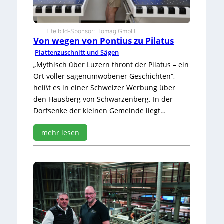
h
W
u
Titelbild-Sponsor: Homag GmbH
n
Von wegen von Pontius zu Pilatus
s
Plattenzuschnitt und Sägen
c
h
„Mythisch über Luzern thront der Pilatus – ein
Ort voller sagenumwobener Geschichten“,
heißt es in einer Schweizer Werbung über
den Hausberg von Schwarzenberg. In der
Dorfsenke der kleinen Gemeinde liegt…
mehr lesen
:
V
o
n
w
e
g
e
n