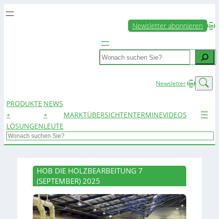
LinkedIn
Newsletter abonnieren
Search
LinkedIn
Newsletter
PRODUKTE
NEWS
+
+
MARKTÜBERSICHTEN
TERMINE
VIDEOS
LÖSUNGEN
LEUTE
Search
HOB DIE HOLZBEARBEITUNG 7
(SEPTEMBER) 2025