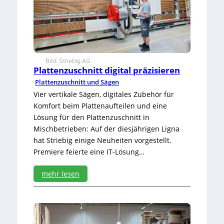
t
q
u
a
l
i
Bild: Striebig AG
t
Plattenzuschnitt digital präzisieren
ä
Plattenzuschnitt und Sägen
t
i
Vier vertikale Sägen, digitales Zubehör für
n
Komfort beim Plattenaufteilen und eine
S
Lösung für den Plattenzuschnitt in
e
Mischbetrieben: Auf der diesjährigen Ligna
r
hat Striebig einige Neuheiten vorgestellt.
i
e
Premiere feierte eine IT-Lösung…
mehr lesen
:
P
l
a