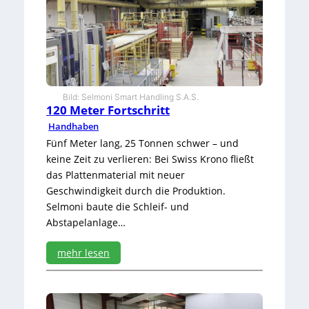
Bild: Selmoni Smart Handling S.A.S.
120 Meter Fortschritt
Handhaben
Fünf Meter lang, 25 Tonnen schwer – und
keine Zeit zu verlieren: Bei Swiss Krono fließt
das Plattenmaterial mit neuer
Geschwindigkeit durch die Produktion.
Selmoni baute die Schleif- und
Abstapelanlage…
mehr lesen
:
1
2