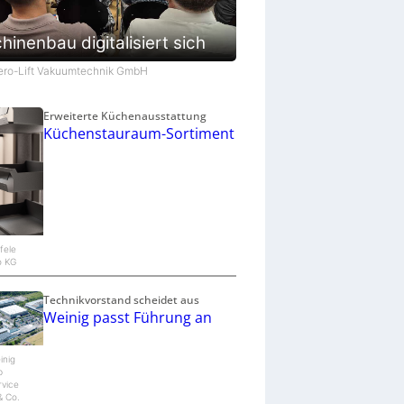
inenbau digitalisiert sich
Aero-Lift Vakuumtechnik GmbH
Erweiterte Küchenausstattung
Küchenstauraum-Sortiment
äfele
o KG
Technikvorstand scheidet aus
Weinig passt Führung an
inig
b
rvice
 Co.