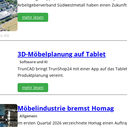
W
Arbeitgeberverband Südwestmetall haben einen Zukunfts
K
I
mehr lesen
:
:
n
Z
e
u
Co. KG
u
k
e
u
L
n
3D-Möbelplanung auf Tablet
e
f
i
Software und KI
t
t
s
TrunCAD bringt TrunShop24 mit einer App auf das Table
u
t
n
Produktplanung vereint.
a
g
r
mehr lesen
i
f
:
v
3
e
D
Möbelindustrie bremst Homag
r
-
Allgemein
t
M
r
ö
Im ersten Quartal 2026 verzeichnete Homag einen Auftra
a