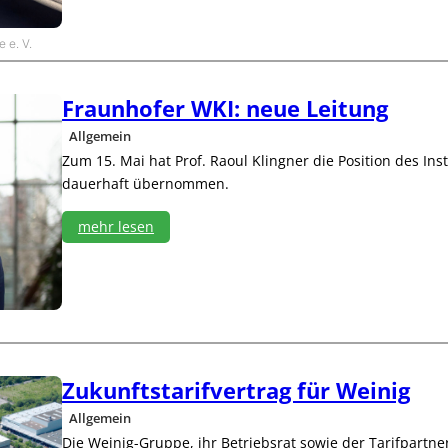
ö
b
e
 e. V.
l
b
r
Fraunhofer WKI: neue Leitung
a
n
Allgemein
c
Zum 15. Mai hat Prof. Raoul Klingner die Position des Ins
h
dauerhaft übernommen.
e
p
mehr lesen
r
ü
:
f
F
t
r
U
a
S
u
-
n
M
h
a
Zukunftstarifvertrag für Weinig
o
r
f
Allgemein
k
e
t
Die Weinig-Gruppe, ihr Betriebsrat sowie der Tarifpartne
r