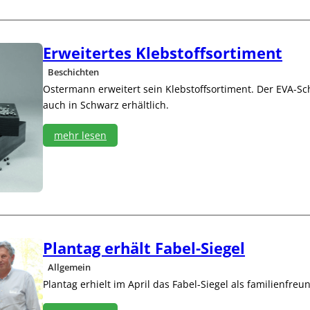
t
G
H
u
o
a
m
r
Erweitertes Klebstoffsortiment
a
d
Beschichten
g
m
i
Ostermann erweitert sein Klebstoffsortiment. Der EVA-S
t
auch in Schwarz erhältlich.
N
e
mehr lesen
u
e
:
r
E
u
r
n
w
g
e
e
i
n
t
Plantag erhält Fabel-Siegel
e
r
Allgemein
t
Plantag erhielt im April das Fabel-Siegel als familienfr
e
s