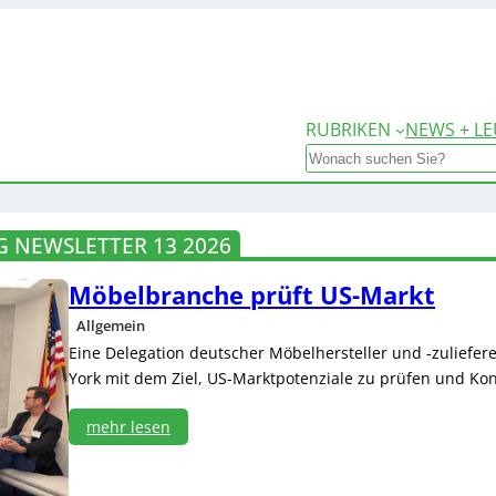
RUBRIKEN
NEWS + LE
Search
 NEWSLETTER 13 2026
Möbelbranche prüft US-Markt
Allgemein
Eine Delegation deutscher Möbelhersteller und -zuliefer
York mit dem Ziel, US-Marktpotenziale zu prüfen und Kon
mehr lesen
:
M