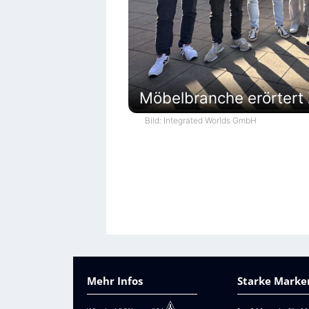
Möbelbranche erörtert
Bild: Integrated Worlds GmbH
Mehr Infos
Starke Marken