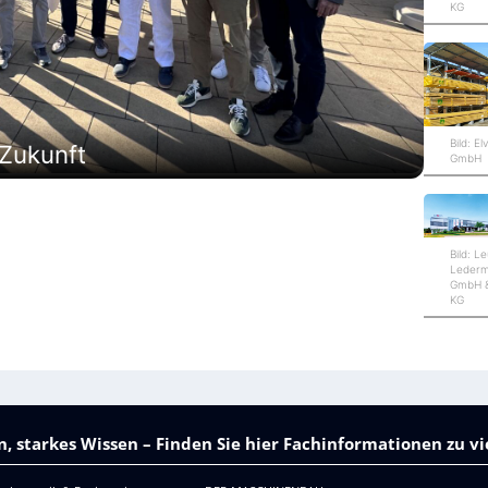
KG
Bild: El
 Zukunft
GmbH
Bild: L
Leder
GmbH &
KG
, starkes Wissen – Finden Sie hier Fachinformationen zu 