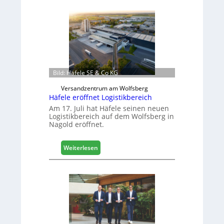
a
s
c
h
i
n
e
n
Bild: Häfele SE & Co KG
b
Versandzentrum am Wolfsberg
a
Häfele eröffnet Logistikbereich
u
d
Am 17. Juli hat Häfele seinen neuen
Logistikbereich auf dem Wolfsberg in
i
Nagold eröffnet.
g
i
t
:
Weiterlesen
a
H
l
ä
i
f
s
e
i
l
e
e
r
e
t
r