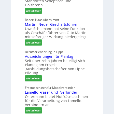
Standorten Schopfloch und
s
e
Holzbronn.
s
t
m
:
Weiterlesen
a
h
H
u
ö
o
Robert Haas übernimmt
r
n
Martin: Neuer Geschäftsführer
m
a
e
Uwe Schiemann hat seine Funktion
a
u
r
als Geschäftsführer von Otto Martin
g
m
mit sofortiger Wirkung niedergelegt.
l
-
:
ä
Weiterlesen
S
M
d
o
a
t
Berufsorientierung in Lippe
r
Auszeichnungen für Plantag
r
z
t
Seit über zehn Jahren beteiligt sich
t
u
i
Plantag am Projekt
i
m
m
‚Ausbildungsbotschafter‘ von Lippe
n
T
e
Bildung.
:
r
n
:
Weiterlesen
N
e
t
A
e
f
u
Fräsmaschinen für Möbelverbinder
u
f
Lamello-Fräser und -Verbinder
s
e
e
Ostermann bietet Nutfräsmaschinen
z
r
i
für die Verarbeitung von Lamello-
e
G
n
Verbindern an.
i
e
:
c
Weiterlesen
s