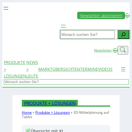
LinkedIn
Newsletter abonnieren
Search
LinkedIn
Newsletter
PRODUKTE
NEWS
+
+
MARKTÜBERSICHTEN
TERMINE
VIDEOS
LÖSUNGEN
LEUTE
Search
PRODUKTE + LÖSUNGEN
Home
»
Produkte + Lösungen
»
3D-Möbelplanung auf
Tablet
Übersicht mit KI