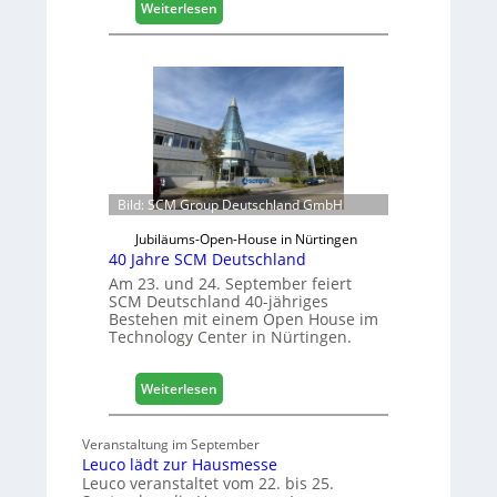
:
Weiterlesen
e
V
s
e
c
r
h
t
ä
r
f
e
t
t
s
e
j
r
Bild: SCM Group Deutschland GmbH
a
f
h
Jubiläums-Open-House in Nürtingen
ü
r
40 Jahre SCM Deutschland
r
D
Am 23. und 24. September feiert
SCM Deutschland 40-jähriges
a
Bestehen mit einem Open House im
c
Technology Center in Nürtingen.
h
+
H
:
Weiterlesen
o
4
l
0
Veranstaltung im September
z
J
Leuco lädt zur Hausmesse
2
a
Leuco veranstaltet vom 22. bis 25.
0
h