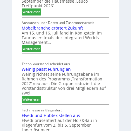
September die Hausmesse ‚Leuco
2
r
Treffpunkt 2026‘.
8
e
:
Weiterlesen
S
L
C
e
Austausch über Daten und Zusammenarbeit
M
Möbelbranche erörtert Zukunft
u
D
Am 15. und 16. Juli fand in Königstein im
c
Taunus erstmals der Integrated Worlds
e
o
Management…
u
l
:
ä
Weiterlesen
t
M
d
s
ö
t
c
Technikvorstand scheidet aus
b
z
h
Weinig passt Führung an
e
u
l
Weinig richtet seine Führungsebene im
l
r
a
Rahmen des Programms ‚Transformation
b
H
n
2027‘ neu aus: Die Gruppe reduziert die
r
a
d
Vorstandsstruktur von drei Mitgliedern auf
a
u
zwei.
n
s
:
Weiterlesen
c
m
W
h
e
e
Fachmesse in Klagenfurt
e
s
Elvedi und Hubtex stellen aus
i
e
s
Elvedi präsentiert auf der Holz&Bau in
n
r
e
Klagenfurt vom 2. bis 5. September
i
ö
Lagerlösungen.
g