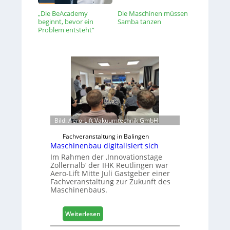
„Die BeAcademy
Die Maschinen müssen
beginnt, bevor ein
Samba tanzen
Problem entsteht“
Bild: Aero-Lift Vakuumtechnik GmbH
Fachveranstaltung in Balingen
Maschinenbau digitalisiert sich
Im Rahmen der ‚Innovationstage
Zollernalb‘ der IHK Reutlingen war
Aero-Lift Mitte Juli Gastgeber einer
Fachveranstaltung zur Zukunft des
Maschinenbaus.
:
Weiterlesen
M