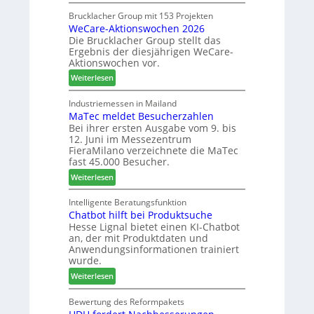
L
h
c
a
n
Brucklacher Group mit 153 Projekten
h
WeCare-Aktionswochen 2026
m
u
ä
Die Brucklacher Group stellt das
e
n
f
Ergebnis der diesjährigen WeCare-
l
g
t
Aktionswochen vor.
l
e
s
:
o
Weiterlesen
n
f
W
-
f
ü
e
F
Industriemessen in Mailand
ü
h
MaTec meldet Besucherzahlen
C
r
r
r
Bei ihrer ersten Ausgabe vom 9. bis
a
ä
P
e
12. Juni im Messezentrum
r
s
l
r
FieraMilano verzeichnete die MaTec
e
e
a
fast 45.000 Besucher.
-
r
n
:
Weiterlesen
A
u
t
M
k
n
a
a
Intelligente Beratungsfunktion
t
d
g
Chatbot hilft bei Produktsuche
T
i
-
Hesse Lignal bietet einen KI-Chatbot
e
o
V
an, der mit Produktdaten und
c
n
e
Anwendungsinformationen trainiert
m
s
r
wurde.
e
w
b
:
Weiterlesen
l
o
i
C
d
c
n
h
Bewertung des Reformpakets
e
h
d
a