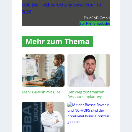
HOB Die Holzbearbeitung Newsletter 13
2026
TrunCAD GmbH
Zur Firmenwebsite
Mehr zum Thema
Mehr Gewinn mit BIM
Der Weg zur smarten
Ressourcenplanung