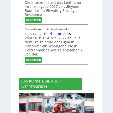
Die Interzum stellt das Leitthema
a
g
u
ihrer Ausgabe 2027 vor: ‚Beyond
t
:
n
Boundaries: Elevating Strategic
-
N
g
Resilience‘.
V
e
e
:
Weiterlesen
o
u
n
L
r
e
e
Messeformat mit Live-Baustelle
s
r
Ligna zeigt Holzbauprozess
i
t
V
Vom 10. bis 14. Mai 2027 soll auf
t
a
o
dem Freigelände der Ligna in
t
n
r
Hannover ein Wohngebäude in
h
d
s
Holzrahmenbauweise entstehen –
e
v
t
von der…
m
e
a
:
Weiterlesen
a
r
n
L
d
a
d
i
e
b
g
r
s
n
I
c
DAS KÖNNTE SIE AUCH
a
n
h
INTERESSIEREN
z
t
i
e
e
e
i
r
d
g
z
e
t
u
t
H
m