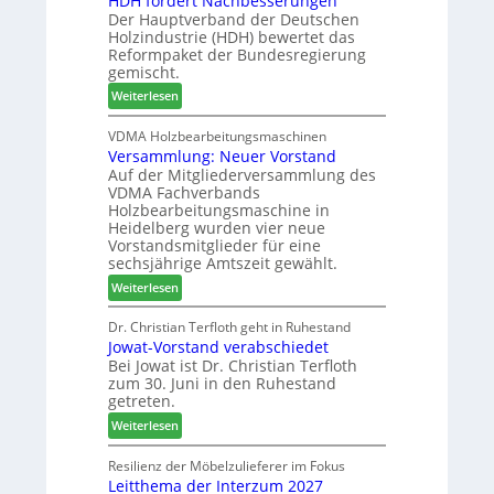
HDH fordert Nachbesserungen
t
e
e
Der Hauptverband der Deutschen
t
B
n
r
Holzindustrie (HDH) bewertet das
b
e
2
Reformpaket der Bundesregierung
o
s
0
gemischt.
t
u
2
:
Weiterlesen
h
c
6
H
i
h
D
VDMA Holzbearbeitungsmaschinen
l
e
Versammlung: Neuer Vorstand
H
f
r
Auf der Mitgliederversammlung des
f
t
z
VDMA Fachverbands
o
b
a
Holzbearbeitungsmaschine in
r
e
h
Heidelberg wurden vier neue
d
i
l
Vorstandsmitglieder für eine
e
P
e
sechsjährige Amtszeit gewählt.
r
r
n
:
Weiterlesen
t
o
V
N
d
e
Dr. Christian Terfloth geht in Ruhestand
a
u
Jowat-Vorstand verabschiedet
r
c
k
Bei Jowat ist Dr. Christian Terfloth
s
h
t
zum 30. Juni in den Ruhestand
a
b
s
getreten.
m
e
u
:
m
Weiterlesen
s
c
J
l
s
h
o
u
Resilienz der Möbelzulieferer im Fokus
e
e
Leitthema der Interzum 2027
w
n
r