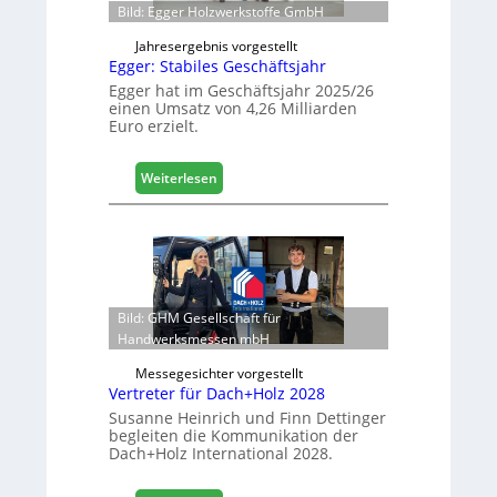
Bild: Egger Holzwerkstoffe GmbH
s
ö
i
f
Jahresergebnis vorgestellt
c
f
Egger: Stabiles Geschäftsjahr
h
n
Egger hat im Geschäftsjahr 2025/26
e
einen Umsatz von 4,26 Milliarden
Euro erzielt.
t
L
o
:
Weiterlesen
g
E
i
g
s
g
t
e
i
r
k
:
b
Bild: GHM Gesellschaft für
S
e
Handwerksmessen mbH
t
r
a
Messegesichter vorgestellt
e
b
Vertreter für Dach+Holz 2028
i
i
Susanne Heinrich und Finn Dettinger
c
l
begleiten die Kommunikation der
h
e
Dach+Holz International 2028.
s
G