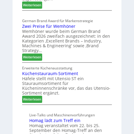
r
:
p
Weiterlesen
t
E
a
e
l
s
r
German Brand Award für Markenstrategie
v
s
t
Zwei Preise für Wemhöner
e
t
Z
Wemhöner wurde beim German Brand
d
F
u
Award 2026 zweifach ausgezeichnet: in den
i
ü
k
Kategorien ‚Excellent Brands – Industry,
u
h
u
Machines & Engineering‘ sowie ‚Brand
n
r
Strategy…
n
d
u
f
:
Weiterlesen
H
n
t
Z
u
g
w
Erweiterte Küchenausstattung
b
a
Küchenstauraum-Sortiment
e
t
n
Häfele stellt mit Utensio ST ein
i
e
Stauraumsortiment für
P
x
Kücheninnenschränke vor, das das Utensio-
r
s
Sortiment ergänzt.
e
t
:
Weiterlesen
i
e
K
s
l
ü
e
l
Live-Talks und Maschinenvorführungen
c
f
e
Homag lädt zum Treff ein
h
ü
n
Homag veranstaltet vom 22. bis 25.
e
r
a
September den Homag-Treff an den
n
W
u