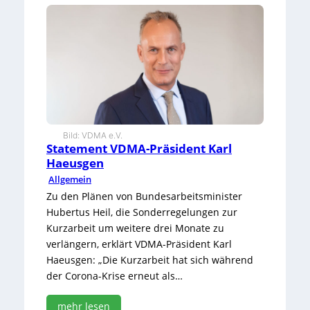
l
e
x
T
o
p
-
I
n
n
Bild: VDMA e.V.
o
Statement VDMA-Präsident Karl
v
Haeusgen
a
Allgemein
t
o
Zu den Plänen von Bundesarbeitsminister
r
Hubertus Heil, die Sonderregelungen zur
2
Kurzarbeit um weitere drei Monate zu
0
verlängern, erklärt VDMA-Präsident Karl
2
2
Haeusgen: „Die Kurzarbeit hat sich während
der Corona-Krise erneut als…
mehr lesen