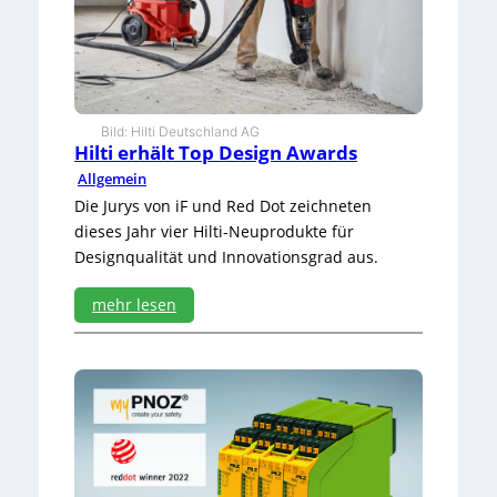
t
e
t
z
a
h
Bild: Hilti Deutschland AG
l
Hilti erhält Top Design Awards
r
Allgemein
e
i
Die Jurys von iF und Red Dot zeichneten
c
dieses Jahr vier Hilti-Neuprodukte für
h
Designqualität und Innovationsgrad aus.
e
M
mehr lesen
ö
g
:
l
H
i
i
c
l
h
t
k
i
e
e
i
r