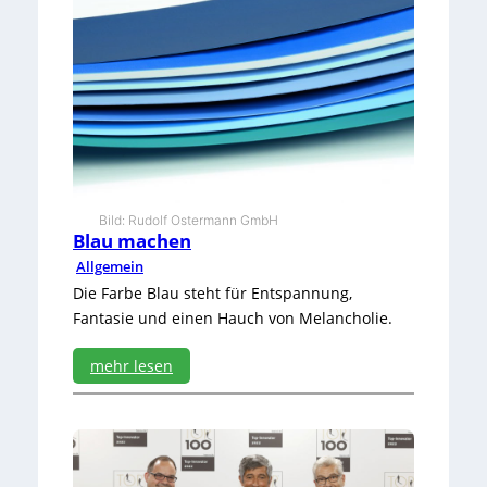
Bild: Rudolf Ostermann GmbH
Blau machen
Allgemein
Die Farbe Blau steht für Entspannung,
Fantasie und einen Hauch von Melancholie.
mehr lesen
:
B
l
a
u