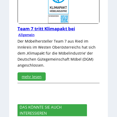
i
e
h
i
e
t
n
s
s
Team 7 tritt Klimapakt bei
c
h
Allgemein
a
Der Möbelhersteller Team 7 aus Ried im
l
Innkreis im Westen Oberösterreichs hat sich
t
dem ‚Klimapakt für die Möbelindustrie‘ der
g
e
Deutschen Gütegemeinschaft Möbel (DGM)
r
angeschlossen.
ä
t
mehr lesen
:
T
e
a
m
DAS KÖNNTE SIE AUCH
7
INTERESSIEREN
t