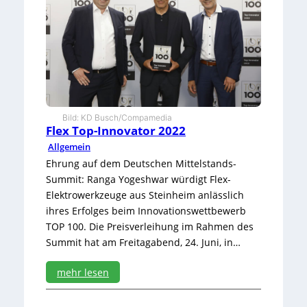
m
a
c
h
e
n
Bild: KD Busch/Compamedia
Flex Top-Innovator 2022
Allgemein
Ehrung auf dem Deutschen Mittelstands-
Summit: Ranga Yogeshwar würdigt Flex-
Elektrowerkzeuge aus Steinheim anlässlich
ihres Erfolges beim Innovationswettbewerb
TOP 100. Die Preisverleihung im Rahmen des
Summit hat am Freitagabend, 24. Juni, in…
mehr lesen
:
F