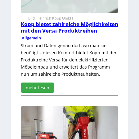
t
K
a
Bild: Heinrich Kopp GmbH
r
Kopp bietet zahlreiche Möglichkeiten
l
mit den Versa-Produktreihen
H
Allgemein
a
e
Strom und Daten genau dort, wo man sie
u
benötigt – diesen Komfort bietet Kopp mit der
s
Produktreihe Versa für den elektrifizierten
g
Möbeleinbau und erweitert das Programm
e
n
nun um zahlreiche Produktneuheiten.
mehr lesen
:
K
o
p
p
b
i
e