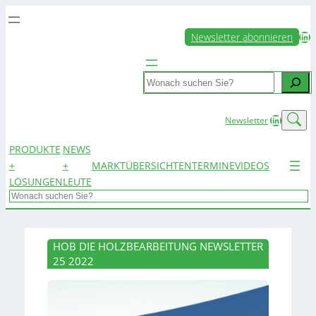
LinkedIn
Newsletter abonnieren
Search
LinkedIn
Newsletter
PRODUKTE
NEWS
+
+
MARKTÜBERSICHTEN
TERMINE
VIDEOS
LÖSUNGEN
LEUTE
Search
HOB DIE HOLZBEARBEITUNG NEWSLETTER
25 2022