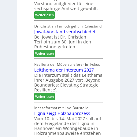
d
i
e
Vorstandsmitglieder für eine
e
P
sechsjährige Amtszeit gewählt.
n
r
r
:
Weiterlesen
t
o
V
N
d
e
Dr. Christian Terfloth geht in Ruhestand
a
u
Jowat-Vorstand verabschiedet
r
c
k
Bei Jowat ist Dr. Christian
s
h
t
Terfloth zum 30. Juni in den
a
b
s
Ruhestand getreten.
m
e
u
:
m
Weiterlesen
s
c
J
l
s
h
o
u
Resilienz der Möbelzulieferer im Fokus
e
e
Leitthema der Interzum 2027
w
n
r
Die Interzum stellt das Leitthema
a
g
u
ihrer Ausgabe 2027 vor: ‚Beyond
t
:
n
Boundaries: Elevating Strategic
-
N
g
Resilience‘.
V
e
e
:
Weiterlesen
o
u
n
L
r
e
e
Messeformat mit Live-Baustelle
s
r
Ligna zeigt Holzbauprozess
i
t
V
Vom 10. bis 14. Mai 2027 soll auf
t
a
o
dem Freigelände der Ligna in
t
n
r
Hannover ein Wohngebäude in
h
d
s
Holzrahmenbauweise entstehen
e
v
t