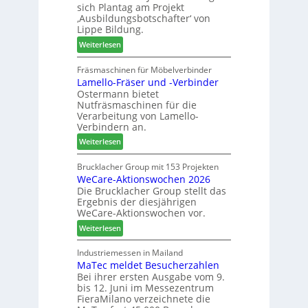
m
sich Plantag am Projekt
i
T
e
‚Ausbildungsbotschafter‘ von
n
r
n
Lippe Bildung.
:
e
t
:
Weiterlesen
N
f
A
e
f
u
Fräsmaschinen für Möbelverbinder
u
e
Lamello-Fräser und -Verbinder
s
e
i
Ostermann bietet
z
r
n
Nutfräsmaschinen für die
e
G
Verarbeitung von Lamello-
i
e
Verbindern an.
c
s
:
Weiterlesen
h
c
L
n
h
a
Brucklacher Group mit 153 Projekten
u
ä
WeCare-Aktionswochen 2026
m
n
f
Die Brucklacher Group stellt das
e
g
t
Ergebnis der diesjährigen
l
e
s
WeCare-Aktionswochen vor.
l
n
f
:
o
Weiterlesen
f
ü
W
-
ü
h
e
F
Industriemessen in Mailand
r
r
MaTec meldet Besucherzahlen
C
r
P
e
Bei ihrer ersten Ausgabe vom 9.
a
ä
l
r
bis 12. Juni im Messezentrum
r
s
a
FieraMilano verzeichnete die
e
e
n