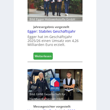
s
e
i
r
c
ö
h
f
Bild: Egger Holzwerkstoffe GmbH
f
n
Jahresergebnis vorgestellt
Egger: Stabiles Geschäftsjahr
e
t
Egger hat im Geschäftsjahr
2025/26 einen Umsatz von 4,26
L
Milliarden Euro erzielt.
o
g
i
:
Weiterlesen
s
E
t
g
i
g
k
e
b
r
e
:
r
S
e
t
Bild: GHM Gesellschaft für
i
a
Handwerksmessen mbH
c
b
h
Messegesichter vorgestellt
i