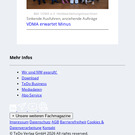
Bild: VDMA e.V. Holzbearbeitungsmaschinen
Sinkende Ausfuhren, anziehende Aufträge
VDMA erwartet Minus
Mehr Infos
Wir sind IVW geprüft!
Download
TeDo Business
Mediadaten
Abo-Service
+
Unsere weiteren Fachmagazine
Impressum
Datenschutz
AGB
Barrierefreiheit
Cookies &
Datenverarbeitung
Kontakt
© TeDo Verlag GmbH 2026 All rights reserved.