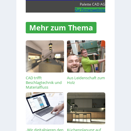
Palette CAD AG
Zur Firmenwebsite
Mehr zum Thema
CAD trifft
Aus Leidenschaft zum
Beschlagtechnik und
Holz
Materialfluss
„Wir digitalisieren den
Küchenplanung auf