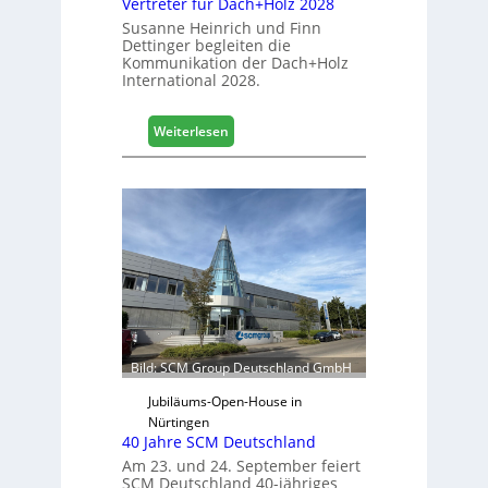
Vertreter für Dach+Holz 2028
l
Susanne Heinrich und Finn
e
Dettinger begleiten die
s
Kommunikation der Dach+Holz
G
International 2028.
e
s
:
Weiterlesen
c
V
h
e
ä
r
f
t
t
r
s
e
j
t
a
e
h
r
r
f
ü
Bild: SCM Group Deutschland GmbH
r
D
Jubiläums-Open-House in
a
Nürtingen
40 Jahre SCM Deutschland
c
h
Am 23. und 24. September feiert
SCM Deutschland 40-jähriges
+