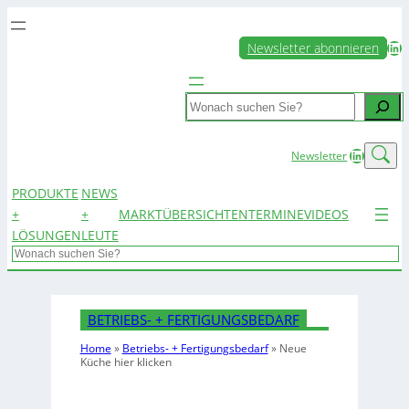
LinkedIn
Newsletter abonnieren
Search
LinkedIn
Newsletter
PRODUKTE
NEWS
+
+
MARKTÜBERSICHTEN
TERMINE
VIDEOS
LÖSUNGEN
LEUTE
Search
BETRIEBS- + FERTIGUNGSBEDARF
Home
»
Betriebs- + Fertigungsbedarf
»
Neue
Küche hier klicken