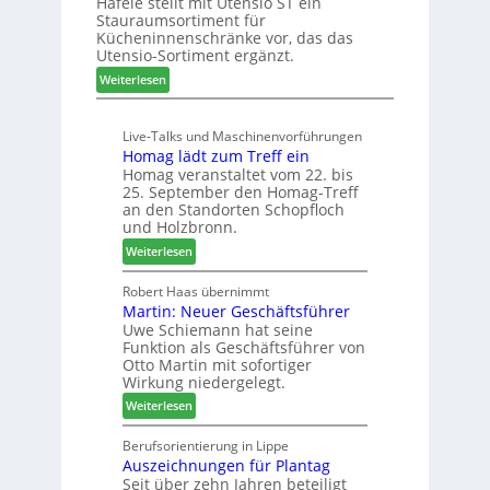
Häfele stellt mit Utensio ST ein
i
e
Stauraumsortiment für
P
x
Kücheninnenschränke vor, das das
r
s
Utensio-Sortiment ergänzt.
e
t
:
Weiterlesen
i
e
K
s
l
ü
e
l
Live-Talks und Maschinenvorführungen
c
f
e
Homag lädt zum Treff ein
h
ü
n
Homag veranstaltet vom 22. bis
e
r
a
25. September den Homag-Treff
n
W
u
an den Standorten Schopfloch
s
e
und Holzbronn.
s
t
m
:
Weiterlesen
a
h
H
u
ö
o
Robert Haas übernimmt
r
n
Martin: Neuer Geschäftsführer
m
a
e
Uwe Schiemann hat seine
a
u
r
Funktion als Geschäftsführer von
g
m
Otto Martin mit sofortiger
l
-
Wirkung niedergelegt.
ä
S
:
Weiterlesen
d
o
M
t
r
a
Berufsorientierung in Lippe
z
t
Auszeichnungen für Plantag
r
u
i
Seit über zehn Jahren beteiligt
t
m