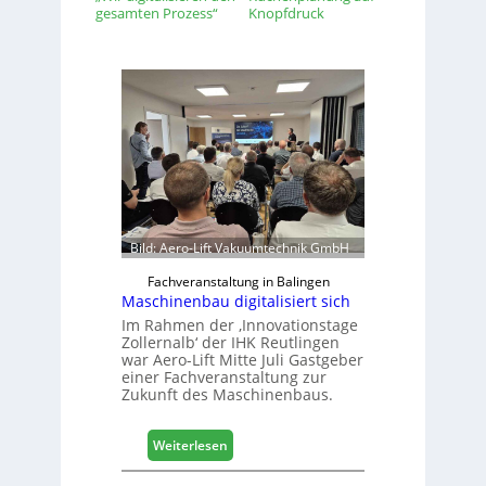
gesamten Prozess“
Knopfdruck
Bild: Aero-Lift Vakuumtechnik GmbH
Fachveranstaltung in Balingen
Maschinenbau digitalisiert sich
Im Rahmen der ‚Innovationstage
Zollernalb‘ der IHK Reutlingen
war Aero-Lift Mitte Juli Gastgeber
einer Fachveranstaltung zur
Zukunft des Maschinenbaus.
:
Weiterlesen
M
a