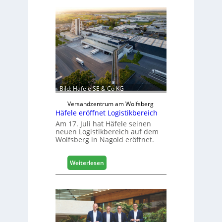
s
c
h
i
n
e
n
b
a
Bild: Häfele SE & Co KG
u
d
Versandzentrum am Wolfsberg
Häfele eröffnet Logistikbereich
i
g
Am 17. Juli hat Häfele seinen
neuen Logistikbereich auf dem
i
Wolfsberg in Nagold eröffnet.
t
a
l
:
Weiterlesen
i
H
s
ä
i
f
e
e
r
l
t
e