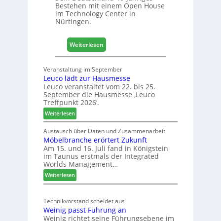
Bestehen mit einem Open House
H
im Technology Center in
o
Nürtingen.
l
z
:
2
Weiterlesen
4
0
0
2
Veranstaltung im September
J
8
Leuco lädt zur Hausmesse
a
Leuco veranstaltet vom 22. bis 25.
h
September die Hausmesse ‚Leuco
r
Treffpunkt 2026‘.
e
:
Weiterlesen
S
L
C
e
Austausch über Daten und Zusammenarbeit
M
Möbelbranche erörtert Zukunft
u
D
Am 15. und 16. Juli fand in Königstein
c
im Taunus erstmals der Integrated
e
o
Worlds Management…
u
l
:
ä
Weiterlesen
t
M
d
s
ö
t
c
Technikvorstand scheidet aus
b
z
h
Weinig passt Führung an
e
u
l
Weinig richtet seine Führungsebene im
l
r