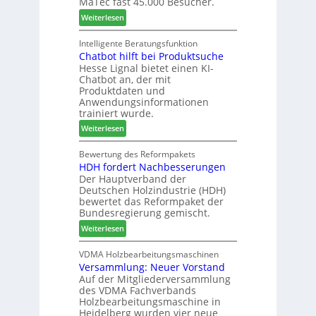
MaTec fast 45.000 Besucher.
-
r
t
:
Weiterlesen
A
u
a
M
k
n
g
a
Intelligente Beratungsfunktion
t
d
Chatbot hilft bei Produktsuche
T
i
-
Hesse Lignal bietet einen KI-
e
o
V
Chatbot an, der mit
c
n
e
Produktdaten und
m
s
r
Anwendungsinformationen
e
w
b
trainiert wurde.
l
o
i
:
Weiterlesen
d
c
n
C
e
h
d
h
Bewertung des Reformpakets
t
e
e
HDH fordert Nachbesserungen
a
B
n
r
Der Hauptverband der
t
e
2
Deutschen Holzindustrie (HDH)
b
s
0
bewertet das Reformpaket der
o
u
2
Bundesregierung gemischt.
t
c
6
:
Weiterlesen
h
h
H
i
e
D
VDMA Holzbearbeitungsmaschinen
l
r
Versammlung: Neuer Vorstand
H
f
z
Auf der Mitgliederversammlung
f
t
a
des VDMA Fachverbands
o
b
h
Holzbearbeitungsmaschine in
r
e
l
Heidelberg wurden vier neue