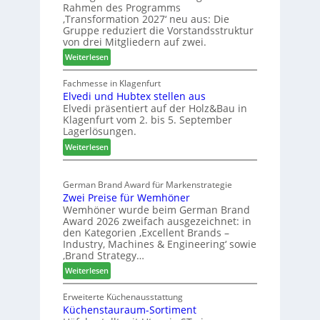
a
Rahmen des Programms
b
H
n
‚Transformation 2027‘ neu aus: Die
r
a
d
Gruppe reduziert die Vorstandsstruktur
a
u
von drei Mitgliedern auf zwei.
n
s
:
Weiterlesen
c
m
W
h
e
e
Fachmesse in Klagenfurt
e
s
Elvedi und Hubtex stellen aus
i
e
s
Elvedi präsentiert auf der Holz&Bau in
n
r
e
Klagenfurt vom 2. bis 5. September
i
ö
Lagerlösungen.
g
r
:
p
Weiterlesen
t
E
a
e
l
s
r
German Brand Award für Markenstrategie
v
s
t
Zwei Preise für Wemhöner
e
t
Z
Wemhöner wurde beim German Brand
d
F
u
Award 2026 zweifach ausgezeichnet: in
i
ü
k
den Kategorien ‚Excellent Brands –
u
h
u
Industry, Machines & Engineering‘ sowie
n
r
‚Brand Strategy…
n
d
u
f
:
Weiterlesen
H
n
t
Z
u
g
w
Erweiterte Küchenausstattung
b
a
Küchenstauraum-Sortiment
e
t
n