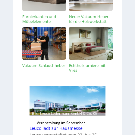
Furnierkanten und
Neuer Vakuum-Heber
Möbelelemente
für die Holzwerkstatt
Vakuum-Schlauchheber
Echtholzfurniere mit
Vlies
Bild: Leuco Ledermann GmbH & Co. KG
Veranstaltung im September
Leuco lädt zur Hausmesse
Leuco veranstaltet vom 22. bis 25.