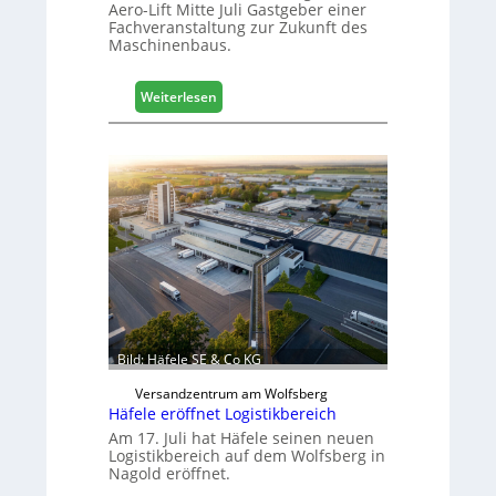
Aero-Lift Mitte Juli Gastgeber einer
e
Fachveranstaltung zur Zukunft des
r
Maschinenbaus.
t
Z
u
:
Weiterlesen
k
M
u
a
n
s
f
c
t
h
i
n
e
n
b
a
u
Bild: Häfele SE & Co KG
d
i
Versandzentrum am Wolfsberg
g
Häfele eröffnet Logistikbereich
i
Am 17. Juli hat Häfele seinen neuen
t
Logistikbereich auf dem Wolfsberg in
Nagold eröffnet.
a
l