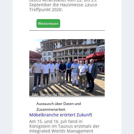
September die Hausmesse ‚Leuco
Treffpunkt 2026‘.
:
Weiterlesen
L
e
u
c
o
l
ä
d
t
z
u
r
Bild: Integrated Worlds GmbH
H
a
Austausch über Daten und
u
Zusammenarbeit
s
Möbelbranche erörtert Zukunft
m
Am 15. und 16. Juli fand in
e
Königstein im Taunus erstmals der
Integrated Worlds Management
s