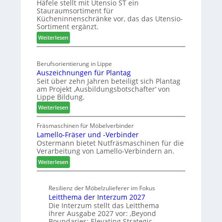
Häfele stellt mit Utensio ST ein
i
r
e
Stauraumsortiment für
P
x
Kücheninnenschränke vor, das das Utensio-
r
s
Sortiment ergänzt.
e
t
:
Weiterlesen
i
e
K
s
l
ü
e
l
Berufsorientierung in Lippe
c
f
e
Auszeichnungen für Plantag
h
ü
n
Seit über zehn Jahren beteiligt sich Plantag
e
r
a
am Projekt ‚Ausbildungsbotschafter‘ von
n
W
u
Lippe Bildung.
s
e
s
:
Weiterlesen
t
m
A
a
h
u
Fräsmaschinen für Möbelverbinder
u
ö
Lamello-Fräser und -Verbinder
s
r
n
Ostermann bietet Nutfräsmaschinen für die
z
a
e
Verarbeitung von Lamello-Verbindern an.
e
u
r
i
:
Weiterlesen
m
c
L
-
h
a
S
n
Resilienz der Möbelzulieferer im Fokus
m
o
Leitthema der Interzum 2027
u
e
r
Die Interzum stellt das Leitthema
n
l
t
ihrer Ausgabe 2027 vor: ‚Beyond
g
l
i
Boundaries: Elevating Strategic