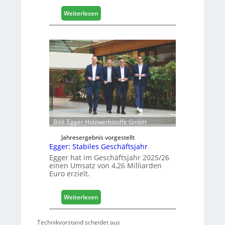
i
:
Weiterlesen
s
H
i
ä
e
f
r
e
t
l
s
e
i
e
c
r
h
ö
f
f
Bild: Egger Holzwerkstoffe GmbH
n
e
Jahresergebnis vorgestellt
Egger: Stabiles Geschäftsjahr
t
L
Egger hat im Geschäftsjahr 2025/26
einen Umsatz von 4,26 Milliarden
o
Euro erzielt.
g
i
s
:
Weiterlesen
t
E
i
g
Technikvorstand scheidet aus
k