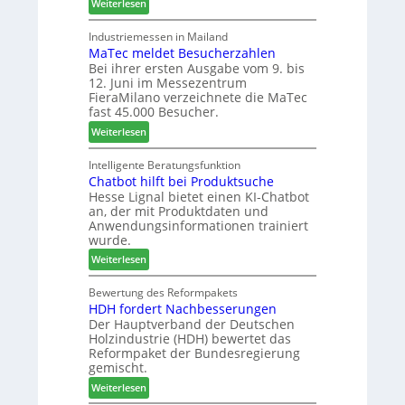
:
l
Weiterlesen
n
r
W
s
I
e
e
i
Industriemessen in Mailand
t
r
MaTec meldet Besucherzahlen
C
n
a
Bei ihrer ersten Ausgabe vom 9. bis
a
t
l
12. Juni im Messezentrum
r
e
i
FieraMilano verzeichnete die MaTec
e
g
e
fast 45.000 Besucher.
-
r
n
:
Weiterlesen
A
i
M
k
e
a
Intelligente Beratungsfunktion
t
r
Chatbot hilft bei Produktsuche
T
i
t
Hesse Lignal bietet einen KI-Chatbot
e
o
e
an, der mit Produktdaten und
c
n
s
Anwendungsinformationen trainiert
m
s
S
wurde.
e
w
y
:
Weiterlesen
l
o
s
C
d
c
t
h
Bewertung des Reformpakets
e
h
e
HDH fordert Nachbesserungen
a
t
e
m
Der Hauptverband der Deutschen
t
B
n
Holzindustrie (HDH) bewertet das
b
e
2
Reformpaket der Bundesregierung
o
s
0
gemischt.
t
u
2
:
Weiterlesen
h
c
6
H
i