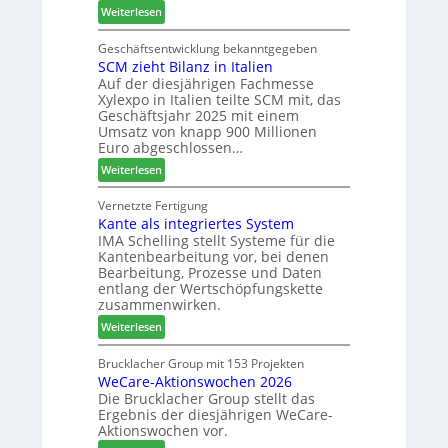
2
:
ä
Weiterlesen
b
7
M
d
a
a
t
Geschäftsentwicklung bekanntgegeben
u
SCM zieht Bilanz in Italien
r
z
p
Auf der diesjährigen Fachmesse
t
u
r
Xylexpo in Italien teilte SCM mit, das
i
m
o
Geschäftsjahr 2025 mit einem
n
T
z
Umsatz von knapp 900 Millionen
:
r
e
Euro abgeschlossen…
N
e
s
:
Weiterlesen
e
f
s
S
u
f
C
Vernetzte Fertigung
e
e
Kante als integriertes System
M
r
i
IMA Schelling stellt Systeme für die
z
G
n
Kantenbearbeitung vor, bei denen
i
e
Bearbeitung, Prozesse und Daten
e
s
entlang der Wertschöpfungskette
h
c
zusammenwirken.
t
h
:
Weiterlesen
B
ä
K
i
f
a
Brucklacher Group mit 153 Projekten
l
t
WeCare-Aktionswochen 2026
n
a
s
Die Brucklacher Group stellt das
t
n
f
Ergebnis der diesjährigen WeCare-
e
z
ü
Aktionswochen vor.
a
i
h