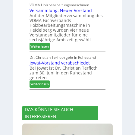
h
D
VDMA Holzbearbeitungsmaschinen
l
e
Versammlung: Neuer Vorstand
H
f
r
Auf der Mitgliederversammlung des
f
t
z
VDMA Fachverbands
o
b
a
Holzbearbeitungsmaschine in
r
e
h
Heidelberg wurden vier neue
d
i
l
Vorstandsmitglieder für eine
e
P
e
sechsjährige Amtszeit gewählt.
r
r
n
:
Weiterlesen
t
o
V
N
d
e
Dr. Christian Terfloth geht in Ruhestand
a
u
Jowat-Vorstand verabschiedet
r
c
k
Bei Jowat ist Dr. Christian Terfloth
s
h
t
zum 30. Juni in den Ruhestand
a
b
s
getreten.
m
e
u
:
m
Weiterlesen
s
c
J
l
s
h
o
u
e
e
w
n
r
a
g
u
DAS KÖNNTE SIE AUCH
t
:
n
INTERESSIEREN
-
N
g
V
e
e
o
u
n
r
e