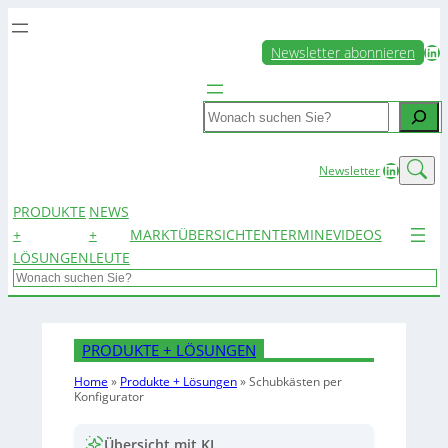
LinkedIn
Newsletter abonnieren
Search
LinkedIn
Newsletter
PRODUKTE
NEWS
+
+
MARKTÜBERSICHTEN
TERMINE
VIDEOS
LÖSUNGEN
LEUTE
Search
PRODUKTE + LÖSUNGEN
Home
»
Produkte + Lösungen
»
Schubkästen per
Konfigurator
Übersicht mit KI