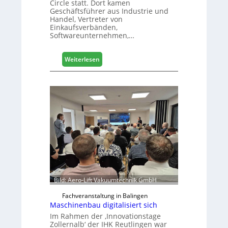
Circle statt. Dort kamen
s
Geschäftsführer aus Industrie und
e
Handel, Vertreter von
Einkaufsverbänden,
Softwareunternehmen,…
:
Weiterlesen
M
ö
b
e
l
b
r
a
n
c
h
e
Bild: Aero-Lift Vakuumtechnik GmbH
e
r
Fachveranstaltung in Balingen
ö
Maschinenbau digitalisiert sich
r
Im Rahmen der ‚Innovationstage
t
Zollernalb‘ der IHK Reutlingen war