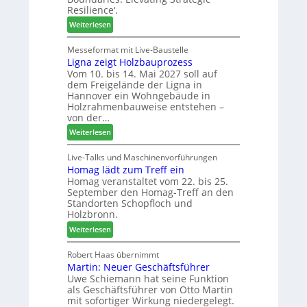
e
o
m
Resilience‘.
n
-
e
:
Weiterlesen
f
F
n
L
ü
r
t
e
Messeformat mit Live-Baustelle
r
ä
Ligna zeigt Holzbauprozess
i
P
s
Vom 10. bis 14. Mai 2027 soll auf
t
l
e
dem Freigelände der Ligna in
t
a
r
Hannover ein Wohngebäude in
h
n
u
Holzrahmenbauweise entstehen –
e
t
n
von der…
m
a
d
:
Weiterlesen
a
g
-
L
d
V
i
Live-Talks und Maschinenvorführungen
e
e
Homag lädt zum Treff ein
g
r
r
Homag veranstaltet vom 22. bis 25.
n
I
b
September den Homag-Treff an den
a
n
i
Standorten Schopfloch und
z
t
n
Holzbronn.
e
e
d
:
Weiterlesen
i
r
e
H
g
z
r
o
Robert Haas übernimmt
t
u
Martin: Neuer Geschäftsführer
m
H
m
Uwe Schiemann hat seine Funktion
a
o
2
als Geschäftsführer von Otto Martin
g
l
0
mit sofortiger Wirkung niedergelegt.
l
z