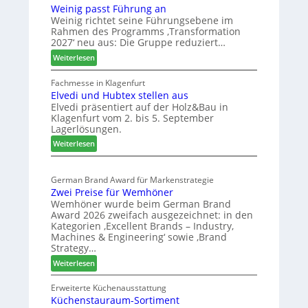
g
Weinig passt Führung an
b
e
Weinig richtet seine Führungsebene im
e
r
Rahmen des Programms ‚Transformation
r
:
2027‘ neu aus: Die Gruppe reduziert…
e
S
:
Weiterlesen
i
t
W
c
a
e
Fachmesse in Klagenfurt
h
b
Elvedi und Hubtex stellen aus
i
i
Elvedi präsentiert auf der Holz&Bau in
n
Klagenfurt vom 2. bis 5. September
l
i
Lagerlösungen.
e
g
:
p
Weiterlesen
s
E
a
G
l
s
e
German Brand Award für Markenstrategie
v
s
s
Zwei Preise für Wemhöner
e
t
c
Wemhöner wurde beim German Brand
d
F
h
Award 2026 zweifach ausgezeichnet: in den
i
ü
ä
Kategorien ‚Excellent Brands – Industry,
u
h
f
Machines & Engineering‘ sowie ‚Brand
n
r
Strategy…
t
d
u
s
:
Weiterlesen
H
n
j
Z
u
g
w
a
Erweiterte Küchenausstattung
b
a
Küchenstauraum-Sortiment
e
h
t
n