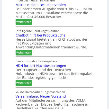
Industriemessen in Mailand
f
f
F
MaTec meldet Besucherzahlen
C
ü
ü
r
Bei ihrer ersten Ausgabe vom 9. bis 12. Juni im
a
Messezentrum FieraMilano verzeichnete die
r
h
ä
r
MaTec fast 45.000 Besucher.
P
r
s
e
l
e
e
:
-
Weiterlesen
a
r
r
M
A
n
u
a
k
Intelligente Beratungsfunktion
t
n
Chatbot hilft bei Produktsuche
T
t
a
Hesse Lignal bietet einen KI-Chatbot an, der
d
e
i
mit Produktdaten und
g
-
c
o
Anwendungsinformationen trainiert wurde.
V
m
n
e
:
e
Weiterlesen
s
r
C
l
w
b
h
d
Bewertung des Reformpakets
o
HDH fordert Nachbesserungen
i
a
e
c
Der Hauptverband der Deutschen
n
t
t
h
Holzindustrie (HDH) bewertet das Reformpaket
d
b
B
e
der Bundesregierung gemischt.
e
o
e
n
:
r
t
Weiterlesen
s
2
H
h
u
0
D
i
VDMA Holzbearbeitungsmaschinen
c
2
Versammlung: Neuer Vorstand
H
l
h
6
Auf der Mitgliederversammlung des VDMA
f
f
e
Fachverbands Holzbearbeitungsmaschine in
o
t
r
Heidelberg wurden vier neue
r