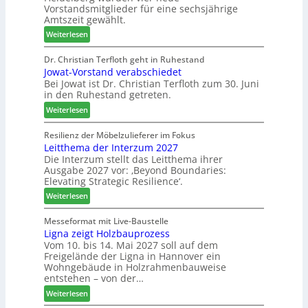
b
z
Vorstandsmitglieder für eine sechsjährige
d
e
a
Amtszeit gewählt.
e
i
h
:
Weiterlesen
r
P
l
V
t
r
e
e
Dr. Christian Terfloth geht in Ruhestand
N
o
n
Jowat-Vorstand verabschiedet
r
a
d
Bei Jowat ist Dr. Christian Terfloth zum 30. Juni
s
c
u
in den Ruhestand getreten.
a
h
k
m
:
Weiterlesen
b
t
m
J
e
s
l
o
Resilienz der Möbelzulieferer im Fokus
s
u
u
Leitthema der Interzum 2027
w
s
c
n
Die Interzum stellt das Leitthema ihrer
a
e
h
Ausgabe 2027 vor: ‚Beyond Boundaries:
g
t
r
e
Elevating Strategic Resilience‘.
:
-
u
N
:
V
Weiterlesen
n
e
L
o
g
u
e
r
Messeformat mit Live-Baustelle
e
e
Ligna zeigt Holzbauprozess
i
s
n
Vom 10. bis 14. Mai 2027 soll auf dem
r
t
t
Freigelände der Ligna in Hannover ein
V
t
a
Wohngebäude in Holzrahmenbauweise
o
h
n
entstehen – von der…
r
e
d
:
Weiterlesen
s
m
v
L
t
a
e