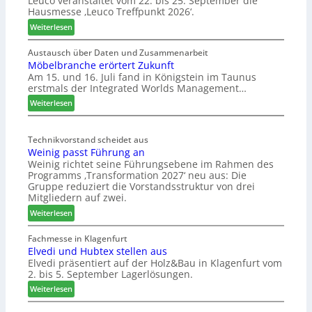
Leuco veranstaltet vom 22. bis 25. September die
Hausmesse ‚Leuco Treffpunkt 2026‘.
:
Weiterlesen
L
e
Austausch über Daten und Zusammenarbeit
Möbelbranche erörtert Zukunft
u
Am 15. und 16. Juli fand in Königstein im Taunus
c
erstmals der Integrated Worlds Management…
o
l
:
Weiterlesen
ä
M
d
ö
t
Technikvorstand scheidet aus
b
Weinig passt Führung an
z
e
Weinig richtet seine Führungsebene im Rahmen des
u
l
Programms ‚Transformation 2027‘ neu aus: Die
r
b
Gruppe reduziert die Vorstandsstruktur von drei
H
r
Mitgliedern auf zwei.
a
a
:
Weiterlesen
u
n
W
s
c
e
Fachmesse in Klagenfurt
m
h
Elvedi und Hubtex stellen aus
i
e
e
Elvedi präsentiert auf der Holz&Bau in Klagenfurt vom
n
s
e
2. bis 5. September Lagerlösungen.
i
s
r
g
:
Weiterlesen
e
ö
p
E
r