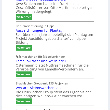
Uwe Schiemann hat seine Funktion als
a
a
n
Geschäftsführer von Otto Martin mit sofortiger
g
u
e
Wirkung niedergelegt.
l
m
r
:
ä
Weiterlesen
-
M
d
S
a
t
Berufsorientierung in Lippe
o
Auszeichnungen für Plantag
r
z
r
Seit über zehn Jahren beteiligt sich Plantag am
t
u
t
Projekt ‚Ausbildungsbotschafter‘ von Lippe
i
m
i
Bildung.
n
T
m
:
:
Weiterlesen
r
e
A
N
e
n
u
e
Fräsmaschinen für Möbelverbinder
f
t
Lamello-Fräser und -Verbinder
s
u
f
Ostermann bietet Nutfräsmaschinen für die
z
e
e
Verarbeitung von Lamello-Verbindern an.
e
r
i
i
G
n
:
Weiterlesen
c
e
L
h
s
a
Brucklacher Group mit 153 Projekten
n
c
WeCare-Aktionswochen 2026
m
u
Die Brucklacher Group stellt das Ergebnis der
h
e
diesjährigen WeCare-Aktionswochen vor.
n
ä
l
g
f
l
:
Weiterlesen
e
t
o
W
n
s
-
e