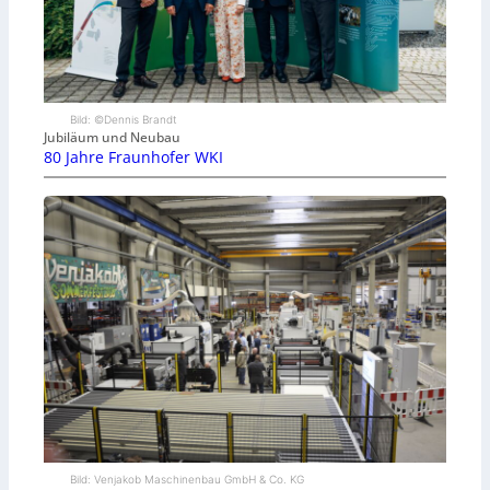
Bild: ©Dennis Brandt
Jubiläum und Neubau
80 Jahre Fraunhofer WKI
Bild: Venjakob Maschinenbau GmbH & Co. KG