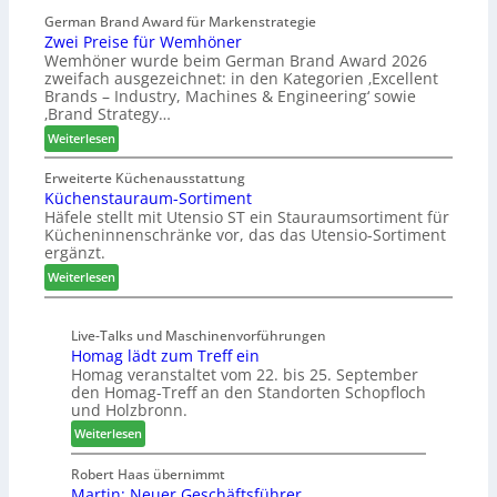
a
l
t
s
German Brand Award für Markenstrategie
v
e
Zwei Preise für Wemhöner
s
e
r
Wemhöner wurde beim German Brand Award 2026
t
d
t
zweifach ausgezeichnet: in den Kategorien ‚Excellent
F
i
Z
Brands – Industry, Machines & Engineering‘ sowie
ü
u
u
‚Brand Strategy…
h
n
k
:
Weiterlesen
r
d
u
Z
u
H
n
w
Erweiterte Küchenausstattung
n
u
f
Küchenstauraum-Sortiment
e
g
b
t
Häfele stellt mit Utensio ST ein Stauraumsortiment für
i
a
t
Kücheninnenschränke vor, das das Utensio-Sortiment
P
n
e
ergänzt.
r
x
:
e
Weiterlesen
s
K
i
t
ü
s
e
Live-Talks und Maschinenvorführungen
c
e
l
Homag lädt zum Treff ein
h
f
l
Homag veranstaltet vom 22. bis 25. September
e
ü
e
den Homag-Treff an den Standorten Schopfloch
n
r
n
und Holzbronn.
s
W
a
:
Weiterlesen
t
e
u
H
a
m
s
o
Robert Haas übernimmt
u
h
Martin: Neuer Geschäftsführer
m
r
ö