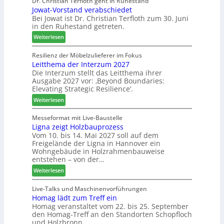
Dr. Christian Terfloth geht in Ruhestand
N
g
Jowat-Vorstand verabschiedet
r
a
a
Bei Jowat ist Dr. Christian Terfloth zum 30. Juni
s
c
n
in den Ruhestand getreten.
a
h
m
:
Weiterlesen
b
m
J
e
l
o
Resilienz der Möbelzulieferer im Fokus
s
u
Leitthema der Interzum 2027
w
s
n
Die Interzum stellt das Leitthema ihrer
a
e
Ausgabe 2027 vor: ‚Beyond Boundaries:
g
t
r
Elevating Strategic Resilience‘.
:
-
u
N
:
V
Weiterlesen
n
e
L
o
g
u
e
r
Messeformat mit Live-Baustelle
e
e
Ligna zeigt Holzbauprozess
i
s
n
Vom 10. bis 14. Mai 2027 soll auf dem
r
t
t
Freigelände der Ligna in Hannover ein
V
t
a
Wohngebäude in Holzrahmenbauweise
o
h
n
entstehen – von der…
r
e
d
:
Weiterlesen
s
m
v
L
t
a
e
i
Live-Talks und Maschinenvorführungen
a
d
r
Homag lädt zum Treff ein
g
n
e
a
Homag veranstaltet vom 22. bis 25. September
n
d
r
b
den Homag-Treff an den Standorten Schopfloch
a
I
s
und Holzbronn.
z