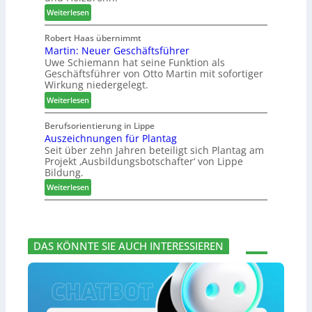
n
c
:
e
Weiterlesen
t
h
H
i
e
i
o
g
Robert Haas übernimmt
r
e
Martin: Neuer Geschäftsführer
m
t
z
d
Uwe Schiemann hat seine Funktion als
a
H
u
e
Geschäftsführer von Otto Martin mit sofortiger
g
o
m
t
Wirkung niedergelegt.
l
l
2
:
ä
Weiterlesen
z
0
M
d
b
2
a
t
Berufsorientierung in Lippe
a
7
Auszeichnungen für Plantag
r
z
u
Seit über zehn Jahren beteiligt sich Plantag am
t
u
p
Projekt ‚Ausbildungsbotschafter‘ von Lippe
i
m
r
Bildung.
n
T
o
:
:
Weiterlesen
r
z
A
N
e
e
u
e
f
s
s
u
f
s
z
e
e
DAS KÖNNTE SIE AUCH INTERESSIEREN
e
r
i
i
G
n
c
e
h
s
n
c
u