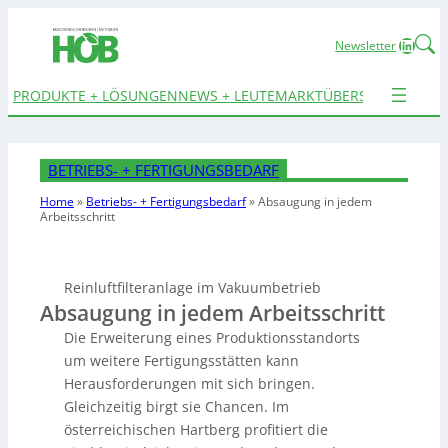
Linked
Newsletter
PRODUKTE + LÖSUNGEN
NEWS + LEUTE
MARKTÜBERSICHTEN
TER
BETRIEBS- + FERTIGUNGSBEDARF
Home
»
Betriebs- + Fertigungsbedarf
»
Absaugung in
jedem
Arbeitsschritt
Reinluftfilteranlage im Vakuumbetrieb
Absaugung in jedem Arbeitsschritt
Die Erweiterung eines Produktionsstandorts
um weitere Fertigungsstätten kann
Herausforderungen mit sich bringen.
Gleichzeitig birgt sie Chancen. Im
österreichischen Hartberg profitiert die