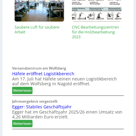
Saubere Luft für saubere
CNC-Bearbeitungszentren
Arbeit
für die Holzbearbeitung
2023
Versandzentrum am Wolfsberg
Häfele eröffnet Logistikbereich
Am 17. Juli hat Häfele seinen neuen Logistikbereich
auf dem Wolfsberg in Nagold eröffnet.
:
Weiterlesen
H
ä
Jahresergebnis vorgestellt
Egger: Stabiles Geschäftsjahr
f
Egger hat im Geschäftsjahr 2025/26 einen Umsatz von
e
4,26 Milliarden Euro erzielt.
l
e
:
Weiterlesen
e
E
r
g