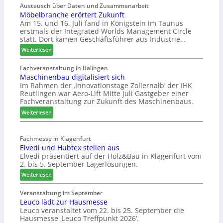
ö
Austausch über Daten und Zusammenarbeit
g
Möbelbranche erörtert Zukunft
f
e
Am 15. und 16. Juli fand in Königstein im Taunus
f
r
erstmals der Integrated Worlds Management Circle
n
:
statt. Dort kamen Geschäftsführer aus Industrie…
e
S
:
Weiterlesen
t
t
M
L
a
ö
Fachveranstaltung in Balingen
o
b
Maschinenbau digitalisiert sich
b
g
i
Im Rahmen der ‚Innovationstage Zollernalb‘ der IHK
e
i
l
Reutlingen war Aero-Lift Mitte Juli Gastgeber einer
l
s
e
Fachveranstaltung zur Zukunft des Maschinenbaus.
b
t
s
:
r
Weiterlesen
i
G
M
a
k
e
a
n
b
s
Fachmesse in Klagenfurt
s
c
e
c
Elvedi und Hubtex stellen aus
c
h
r
h
Elvedi präsentiert auf der Holz&Bau in Klagenfurt vom
h
e
e
ä
2. bis 5. September Lagerlösungen.
i
e
i
f
:
n
Weiterlesen
r
c
t
E
e
ö
h
s
l
n
Veranstaltung im September
r
j
Leuco lädt zur Hausmesse
v
b
t
a
Leuco veranstaltet vom 22. bis 25. September die
e
a
e
h
Hausmesse ‚Leuco Treffpunkt 2026‘.
d
u
r
r