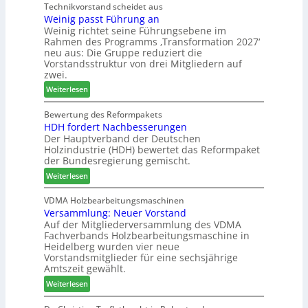
ü
s
Technikvorstand scheidet aus
-
Weinig passt Führung an
c
e
V
Weinig richtet seine Führungsebene im
h
f
e
Rahmen des Programms ‚Transformation 2027‘
e
ü
r
neu aus: Die Gruppe reduziert die
n
r
b
Vorstandsstruktur von drei Mitgliedern auf
s
W
i
zwei.
t
e
n
:
Weiterlesen
a
m
d
W
u
h
e
e
Bewertung des Reformpakets
r
ö
r
HDH fordert Nachbesserungen
i
a
n
Der Hauptverband der Deutschen
n
u
e
Holzindustrie (HDH) bewertet das Reformpaket
i
m
r
der Bundesregierung gemischt.
g
-
:
p
Weiterlesen
S
H
a
o
D
s
VDMA Holzbearbeitungsmaschinen
r
Versammlung: Neuer Vorstand
H
s
t
Auf der Mitgliederversammlung des VDMA
f
t
i
Fachverbands Holzbearbeitungsmaschine in
o
F
m
Heidelberg wurden vier neue
r
ü
e
Vorstandsmitglieder für eine sechsjährige
d
h
n
Amtszeit gewählt.
e
r
t
:
Weiterlesen
r
u
V
t
n
e