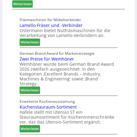
i
d
t
:
Weiterlesen
u
i
Z
L
n
g
u
e
d
Fräsmaschinen für Möbelverbinder
i
k
u
Lamello-Fräser und -Verbinder
H
t
u
c
Ostermann bietet Nutfräsmaschinen für die
u
a
n
o
Verarbeitung von Lamello-Verbindern an.
b
l
f
l
t
i
:
t
ä
Weiterlesen
e
s
L
d
x
i
a
t
German Brand Award für Markenstrategie
s
Zwei Preise für Wemhöner
e
m
z
Wemhöner wurde beim German Brand Award
t
r
e
u
2026 zweifach ausgezeichnet: in den
e
t
l
r
Kategorien ‚Excellent Brands – Industry,
l
s
l
H
Machines & Engineering‘ sowie ‚Brand
l
i
o
a
Strategy…
e
c
-
u
:
Weiterlesen
n
h
F
s
Z
a
r
m
w
Erweiterte Küchenausstattung
u
ä
e
Küchenstauraum-Sortiment
e
s
s
s
Häfele stellt mit Utensio ST ein
i
e
s
Stauraumsortiment für Kücheninnenschränke
P
r
e
vor, das das Utensio-Sortiment ergänzt.
r
u
:
e
Weiterlesen
n
K
i
d