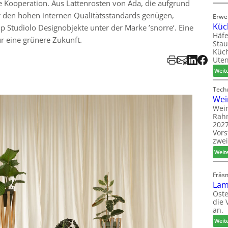
ige Kooperation. Aus Lattenrosten von Ada, die aufgrund
r den hohen internen Qualitätsstandards genügen,
Erwe
Küc
 Studiolo Designobjekte unter der Marke ’snorre‘. Eine
Häfe
ür eine grünere Zukunft.
Stau
Küch
Uten
Weit
Tech
Wei
Wein
Rah
2027
Vors
zwei
Weit
Fräs
Lam
Oste
die 
an.
Weit