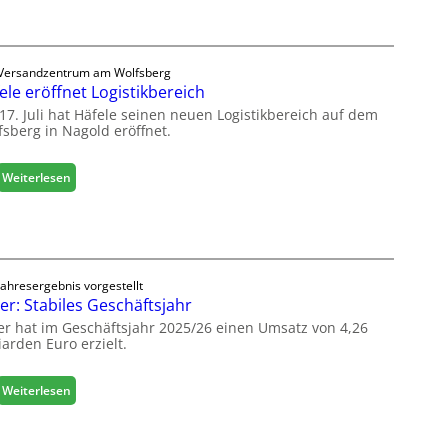
e
a
e
s
r
c
ö
Versandzentrum am Wolfsberg
h
r
ele eröffnet Logistikbereich
i
t
n
17. Juli hat Häfele seinen neuen Logistikbereich auf dem
e
fsberg in Nagold eröffnet.
e
r
n
t
b
:
Weiterlesen
Z
a
H
u
u
ä
k
d
f
u
i
e
n
g
l
f
i
Jahresergebnis vorgestellt
e
t
er: Stabiles Geschäftsjahr
t
e
a
er hat im Geschäftsjahr 2025/26 einen Umsatz von 4,26
r
l
iarden Euro erzielt.
ö
i
f
s
f
:
Weiterlesen
i
n
E
e
e
g
r
t
g