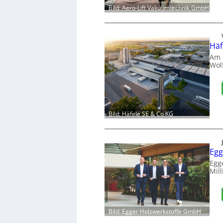
Bild: Aero-Lift Vakuumtechnik GmbH
Häf
Am 
Wol
Bild: Häfele SE & Co KG
Egg
Egg
Mill
Bild: Egger Holzwerkstoffe GmbH