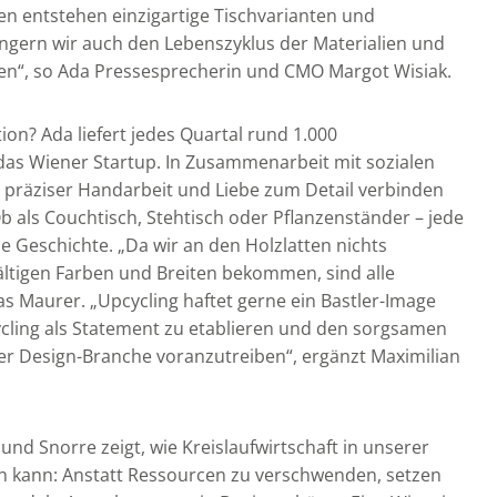
ten entstehen einzigartige Tischvarianten und
längern wir auch den Lebenszyklus der Materialien und
en“, so Ada Pressesprecherin und CMO Margot Wisiak.
ion? Ada liefert jedes Quartal rund 1.000
 das Wiener Startup. In Zusammenarbeit mit sozialen
t präziser Handarbeit und Liebe zum Detail verbinden
b als Couchtisch, Stehtisch oder Pflanzenständer – jede
ne Geschichte. „Da wir an den Holzlatten nichts
fältigen Farben und Breiten bekommen, sind alle
as Maurer. „Upcycling haftet gerne ein Bastler-Image
cycling als Statement zu etablieren und den sorgsamen
r Design-Branche voranzutreiben“, ergänzt Maximilian
und Snorre zeigt, wie Kreislaufwirtschaft in unserer
en kann: Anstatt Ressourcen zu verschwenden, setzen