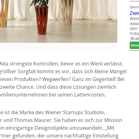
Germ
Zwe
Wem
Awar
den 
Indu
‚Bra
Weit
da strengste Kontrollen, bevor es ein Werk verlässt.
größter Sorgfalt kommt es vor, dass sich kleine Mängel
diesen Produkten? Wegwerfen? Ganz im Gegenteil! Bei
e zweite Chance. Und dass diese Lösungen ziemlich
Familienunternehmen bei seinen Lattenrosten.
e ist die Marke des Wiener Startups Studiolo,
 und Thomas Maurer. Sie haben es sich zur Mission
in einzigartige Designobjekte umzuwandeln. „Mit
rtner gefunden, der unsere nachhaltige Einstellung