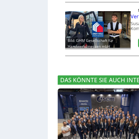
Ver
Sus
Kom
Bild: GHM Gesellschaft für
Handwerksmessen mbH
DAS KÖNNTE SIE AUCH INT