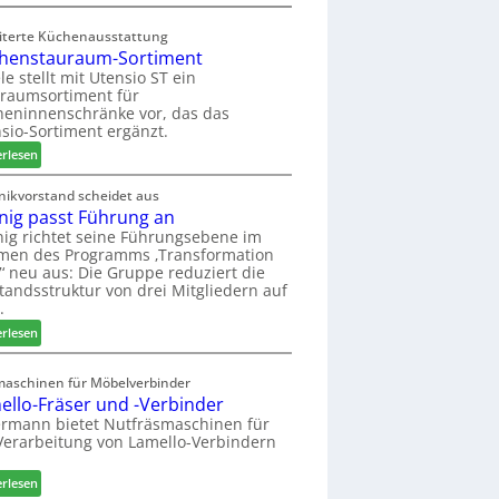
n
L
d
e
iterte Küchenausstattung
H
u
henstauraum-Sortiment
u
c
le stellt mit Utensio ST ein
b
o
raumsortiment für
t
l
eninnenschränke vor, das das
e
ä
sio-Sortiment ergänzt.
x
d
:
erlesen
s
t
K
t
z
ü
nikvorstand scheidet aus
e
u
nig passt Führung an
c
l
r
h
ig richtet seine Führungsebene im
l
H
men des Programms ‚Transformation
e
e
a
‘ neu aus: Die Gruppe reduziert die
n
n
u
tandsstruktur von drei Mitgliedern auf
s
a
s
.
t
u
m
:
erlesen
a
s
e
W
u
s
e
r
maschinen für Möbelverbinder
s
i
a
ello-Fräser und -Verbinder
e
n
u
rmann bietet Nutfräsmaschinen für
i
m
Verarbeitung von Lamello-Verbindern
g
-
p
S
:
erlesen
a
o