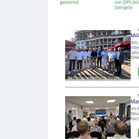
gestartet
von DPS bei
Stengele
Möb
Am 
Int
Ges
Ein
Bild: Integrated Worlds GmbH
Mas
Im 
Reut
Fac