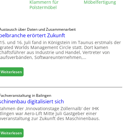
Klammern für
Möbelfertigung
Polstermöbel
Austausch über Daten und Zusammenarbeit
elbranche erörtert Zukunft
15. und 16. Juli fand in Königstein im Taunus erstmals der
egrated Worlds Management Circle statt. Dort kamen
chäftsführer aus Industrie und Handel, Vertreter von
kaufsverbänden, Softwareunternehmen,…
:
Weiterlesen
M
ö
b
e
Fachveranstaltung in Balingen
chinenbau digitalisiert sich
l
b
Rahmen der ‚Innovationstage Zollernalb‘ der IHK
r
lingen war Aero-Lift Mitte Juli Gastgeber einer
hveranstaltung zur Zukunft des Maschinenbaus.
a
n
c
:
Weiterlesen
h
M