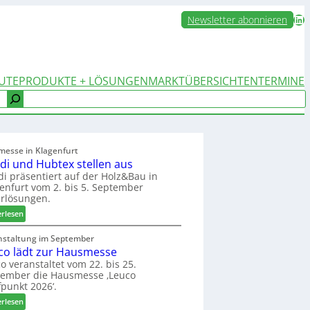
LinkedIn
Newsletter abonnieren
UTE
PRODUKTE + LÖSUNGEN
MARKTÜBERSICHTEN
TERMINE
messe in Klagenfurt
edi und Hubtex stellen aus
di präsentiert auf der Holz&Bau in
enfurt vom 2. bis 5. September
rlösungen.
:
erlesen
E
l
nstaltung im September
co lädt zur Hausmesse
v
e
o veranstaltet vom 22. bis 25.
tember die Hausmesse ‚Leuco
d
fpunkt 2026‘.
i
u
:
erlesen