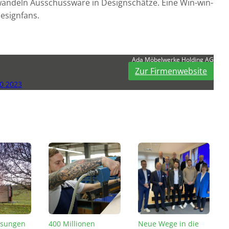
wandeln Ausschussware in Designschätze. Eine Win-win-
Designfans.
Ada Möbelwerke Holding AG
Zur Firmenwebsite
0 2023
ösungen
400 Millionen
Neue Wege in die