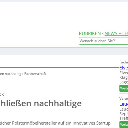
RUBRIKEN
NEWS + LE
Search
Fach
Elv
Elve
en nachhaltige Partnerschaft
Klag
Lage
Weit
ck
Vera
hließen nachhaltige
Leu
Leuc
Sep
Tref
eicher Polstermöbelhersteller auf ein innovatives Startup
Weit