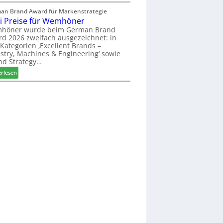
L
s
r
a
an Brand Award für Markenstrategie
s
t
i Preise für Wemhöner
m
t
i
e
höner wurde beim German Brand
F
m
d 2026 zweifach ausgezeichnet: in
l
ü
e
Kategorien ‚Excellent Brands –
l
h
n
stry, Machines & Engineering‘ sowie
o
r
nd Strategy…
t
-
u
:
erlesen
F
n
Z
r
g
w
ä
a
e
s
n
i
e
P
r
r
u
e
n
i
d
s
-
e
V
f
e
ü
r
r
b
W
i
e
n
m
d