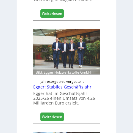
t
a
l
:
Weiterlesen
i
H
s
ä
i
f
e
e
r
l
t
e
s
e
i
r
c
ö
h
f
Bild: Egger Holzwerkstoffe GmbH
f
n
Jahresergebnis vorgestellt
Egger: Stabiles Geschäftsjahr
e
t
Egger hat im Geschäftsjahr
2025/26 einen Umsatz von 4,26
L
Milliarden Euro erzielt.
o
g
i
:
Weiterlesen
s
E
t
g
i