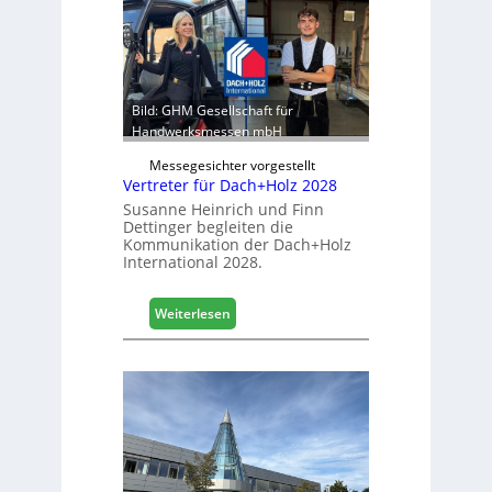
g
k
e
b
r
e
:
r
S
e
t
Bild: GHM Gesellschaft für
i
a
Handwerksmessen mbH
c
b
h
Messegesichter vorgestellt
i
Vertreter für Dach+Holz 2028
l
Susanne Heinrich und Finn
e
Dettinger begleiten die
s
Kommunikation der Dach+Holz
G
International 2028.
e
s
:
Weiterlesen
c
V
h
e
ä
r
f
t
t
r
s
e
j
t
a
e
h