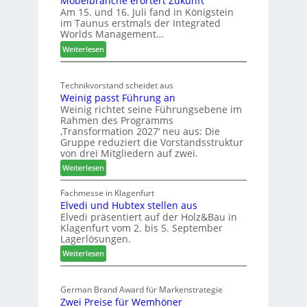
Möbelbranche erörtert Zukunft
D
Am 15. und 16. Juli fand in Königstein
c
im Taunus erstmals der Integrated
e
o
Worlds Management…
u
l
:
ä
Weiterlesen
t
M
d
s
ö
t
c
Technikvorstand scheidet aus
b
z
h
Weinig passt Führung an
e
u
l
Weinig richtet seine Führungsebene im
l
r
a
Rahmen des Programms
b
H
n
‚Transformation 2027‘ neu aus: Die
r
a
d
Gruppe reduziert die Vorstandsstruktur
a
u
von drei Mitgliedern auf zwei.
n
s
:
Weiterlesen
c
m
W
h
e
e
Fachmesse in Klagenfurt
e
s
Elvedi und Hubtex stellen aus
i
e
s
Elvedi präsentiert auf der Holz&Bau in
n
r
e
Klagenfurt vom 2. bis 5. September
i
ö
Lagerlösungen.
g
r
:
p
Weiterlesen
t
E
a
e
l
s
r
German Brand Award für Markenstrategie
v
s
t
Zwei Preise für Wemhöner
e
t