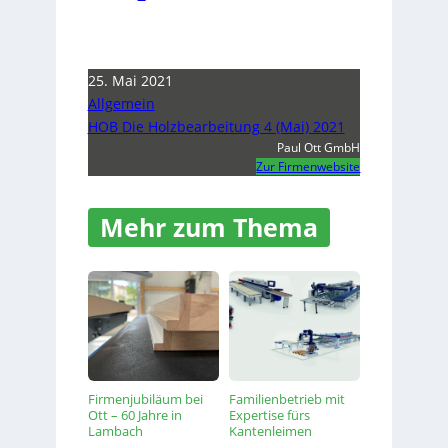
25. Mai 2021
Allgemein
HOB Die Holzbearbeitung 4 (Mai) 2021
Paul Ott GmbH
Zur Firmenwebsite
Mehr zum Thema
Firmenjubiläum bei
Familienbetrieb mit
Ott – 60 Jahre in
Expertise fürs
Lambach
Kantenleimen