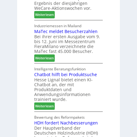
Ergebnis der diesjährigen
l
e
s
WeCare-Aktionswochen vor.
l
n
f
:
o
Weiterlesen
f
ü
W
-
ü
h
e
F
Industriemessen in Mailand
r
r
MaTec meldet Besucherzahlen
C
r
P
e
Bei ihrer ersten Ausgabe vom 9.
a
ä
l
r
bis 12. Juni im Messezentrum
r
s
a
FieraMilano verzeichnete die
e
e
n
MaTec fast 45.000 Besucher.
-
r
t
:
Weiterlesen
A
u
a
M
k
n
g
a
Intelligente Beratungsfunktion
t
d
Chatbot hilft bei Produktsuche
T
i
-
Hesse Lignal bietet einen KI-
e
o
V
Chatbot an, der mit
c
n
e
Produktdaten und
m
s
r
Anwendungsinformationen
e
w
b
trainiert wurde.
l
o
i
:
Weiterlesen
d
c
n
C
e
h
d
h
Bewertung des Reformpakets
t
e
e
HDH fordert Nachbesserungen
a
B
n
r
Der Hauptverband der
t
e
2
Deutschen Holzindustrie (HDH)
b
s
0