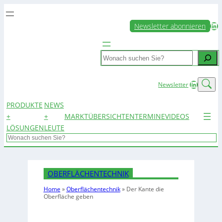
LinkedIn
Newsletter abonnieren
Search
LinkedIn
Newsletter
PRODUKTE
NEWS
+
+
MARKTÜBERSICHTEN
TERMINE
VIDEOS
LÖSUNGEN
LEUTE
Search
OBERFLÄCHENTECHNIK
Home
»
Oberflächentechnik
»
Der Kante die
Oberfläche geben