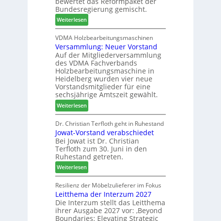
bewertet das Reformpaket der
o
u
2
Bundesregierung gemischt.
t
c
6
:
Weiterlesen
h
h
H
i
e
D
VDMA Holzbearbeitungsmaschinen
l
r
Versammlung: Neuer Vorstand
H
f
z
Auf der Mitgliederversammlung
f
t
a
des VDMA Fachverbands
o
b
h
Holzbearbeitungsmaschine in
r
e
l
Heidelberg wurden vier neue
d
i
e
Vorstandsmitglieder für eine
e
P
sechsjährige Amtszeit gewählt.
n
r
r
:
Weiterlesen
t
o
V
N
d
e
Dr. Christian Terfloth geht in Ruhestand
a
u
Jowat-Vorstand verabschiedet
r
c
k
Bei Jowat ist Dr. Christian
s
h
t
Terfloth zum 30. Juni in den
a
b
s
Ruhestand getreten.
m
e
u
:
m
Weiterlesen
s
c
J
l
s
h
o
u
Resilienz der Möbelzulieferer im Fokus
e
e
Leitthema der Interzum 2027
w
n
r
Die Interzum stellt das Leitthema
a
g
u
ihrer Ausgabe 2027 vor: ‚Beyond
t
:
n
Boundaries: Elevating Strategic
-
N