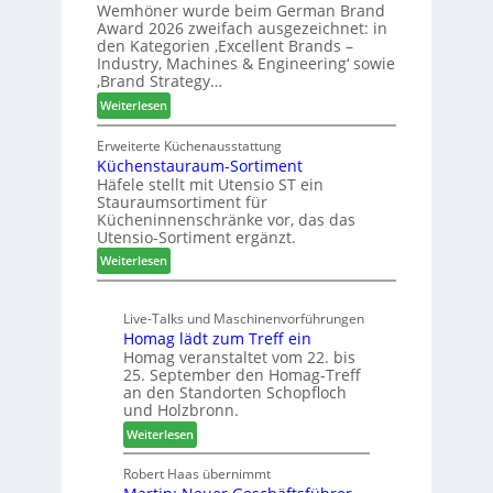
Z
Wemhöner wurde beim German Brand
d
F
u
Award 2026 zweifach ausgezeichnet: in
i
ü
k
den Kategorien ‚Excellent Brands –
u
h
u
Industry, Machines & Engineering‘ sowie
n
r
‚Brand Strategy…
n
d
u
f
:
Weiterlesen
H
n
t
Z
u
g
w
Erweiterte Küchenausstattung
b
a
Küchenstauraum-Sortiment
e
t
n
Häfele stellt mit Utensio ST ein
i
e
Stauraumsortiment für
P
x
Kücheninnenschränke vor, das das
r
s
Utensio-Sortiment ergänzt.
e
t
:
Weiterlesen
i
e
K
s
l
ü
e
l
Live-Talks und Maschinenvorführungen
c
f
e
Homag lädt zum Treff ein
h
ü
n
Homag veranstaltet vom 22. bis
e
r
a
25. September den Homag-Treff
n
W
u
an den Standorten Schopfloch
s
e
und Holzbronn.
s
t
m
:
Weiterlesen
a
h
H
u
ö
o
Robert Haas übernimmt
r
n
m