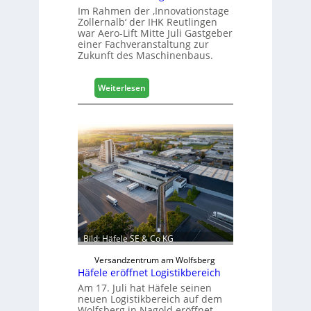
Im Rahmen der ‚Innovationstage
Zollernalb‘ der IHK Reutlingen
war Aero-Lift Mitte Juli Gastgeber
einer Fachveranstaltung zur
Zukunft des Maschinenbaus.
:
Weiterlesen
M
a
s
c
h
i
n
e
n
b
a
Bild: Häfele SE & Co KG
u
d
Versandzentrum am Wolfsberg
Häfele eröffnet Logistikbereich
i
g
Am 17. Juli hat Häfele seinen
neuen Logistikbereich auf dem
i
Wolfsberg in Nagold eröffnet.