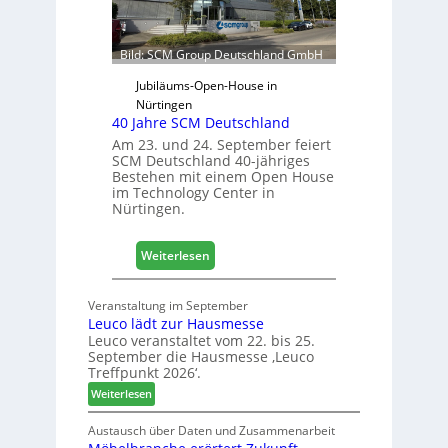
r
r
f
ü
Bild: SCM Group Deutschland GmbH
r
D
Jubiläums-Open-House in
a
Nürtingen
40 Jahre SCM Deutschland
c
h
Am 23. und 24. September feiert
SCM Deutschland 40-jähriges
+
Bestehen mit einem Open House
H
im Technology Center in
o
Nürtingen.
l
z
:
2
Weiterlesen
4
0
0
2
Veranstaltung im September
J
8
Leuco lädt zur Hausmesse
a
Leuco veranstaltet vom 22. bis 25.
h
September die Hausmesse ‚Leuco
r
Treffpunkt 2026‘.
e
:
Weiterlesen
S
L
C
e
Austausch über Daten und Zusammenarbeit
M
u