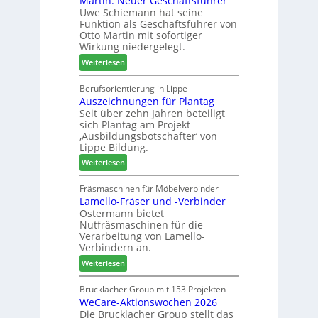
Martin: Neuer Geschäftsführer
a
e
Uwe Schiemann hat seine
a
u
r
Funktion als Geschäftsführer von
g
m
Otto Martin mit sofortiger
l
-
Wirkung niedergelegt.
ä
S
:
Weiterlesen
d
o
M
t
r
a
Berufsorientierung in Lippe
z
t
Auszeichnungen für Plantag
r
u
i
Seit über zehn Jahren beteiligt
t
m
m
sich Plantag am Projekt
i
T
e
‚Ausbildungsbotschafter‘ von
n
r
n
Lippe Bildung.
:
e
t
:
Weiterlesen
N
f
A
e
f
u
Fräsmaschinen für Möbelverbinder
u
e
Lamello-Fräser und -Verbinder
s
e
i
Ostermann bietet
z
r
n
Nutfräsmaschinen für die
e
G
Verarbeitung von Lamello-
i
e
Verbindern an.
c
s
:
Weiterlesen
h
c
L
n
h
a
Brucklacher Group mit 153 Projekten
u
ä
WeCare-Aktionswochen 2026
m
n
f
Die Brucklacher Group stellt das
e
g
t