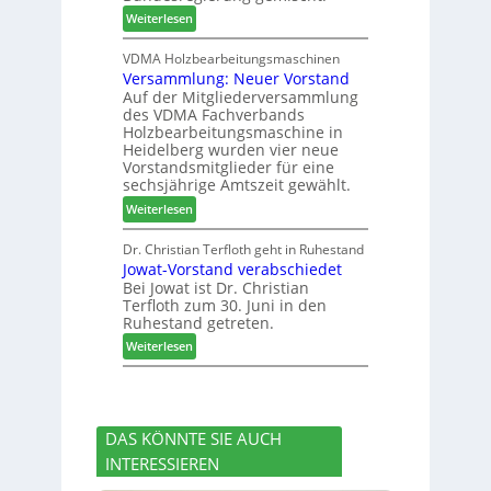
t
c
6
:
Weiterlesen
h
h
H
i
e
D
VDMA Holzbearbeitungsmaschinen
l
r
Versammlung: Neuer Vorstand
H
f
z
Auf der Mitgliederversammlung
f
t
a
des VDMA Fachverbands
o
b
h
Holzbearbeitungsmaschine in
r
e
l
Heidelberg wurden vier neue
d
i
e
Vorstandsmitglieder für eine
e
P
sechsjährige Amtszeit gewählt.
n
r
r
:
Weiterlesen
t
o
V
N
d
e
Dr. Christian Terfloth geht in Ruhestand
a
u
Jowat-Vorstand verabschiedet
r
c
k
Bei Jowat ist Dr. Christian
s
h
t
Terfloth zum 30. Juni in den
a
b
s
Ruhestand getreten.
m
e
u
:
m
Weiterlesen
s
c
J
l
s
h
o
u
e
e
w
n
r
a
g
u
DAS KÖNNTE SIE AUCH
t
:
n
INTERESSIEREN
-
N
g
V
e
e