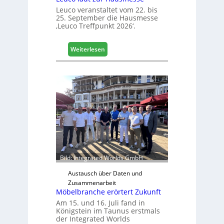
Leuco veranstaltet vom 22. bis
25. September die Hausmesse
‚Leuco Treffpunkt 2026‘.
:
Weiterlesen
L
e
u
c
o
l
ä
d
t
z
u
Bild: Integrated Worlds GmbH
r
H
Austausch über Daten und
a
Zusammenarbeit
Möbelbranche erörtert Zukunft
u
s
Am 15. und 16. Juli fand in
Königstein im Taunus erstmals
m
der Integrated Worlds
e