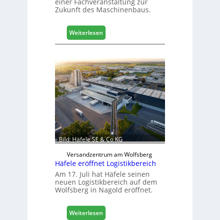
einer Fachveranstaltung zur
e
Zukunft des Maschinenbaus.
r
t
:
Z
Weiterlesen
M
u
a
k
s
u
c
n
h
f
i
t
n
e
n
b
a
Bild: Häfele SE & Co KG
u
d
Versandzentrum am Wolfsberg
Häfele eröffnet Logistikbereich
i
g
Am 17. Juli hat Häfele seinen
neuen Logistikbereich auf dem
i
Wolfsberg in Nagold eröffnet.
t
a
l
:
Weiterlesen
i