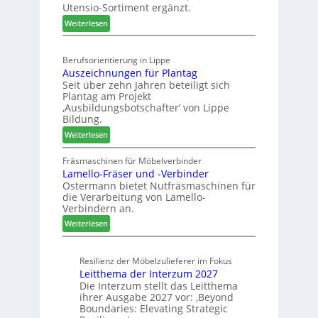
s
Utensio-Sortiment ergänzt.
e
t
:
Weiterlesen
i
e
K
s
l
ü
e
l
Berufsorientierung in Lippe
c
f
e
Auszeichnungen für Plantag
h
ü
n
Seit über zehn Jahren beteiligt sich
e
r
a
Plantag am Projekt
n
W
u
‚Ausbildungsbotschafter‘ von Lippe
s
e
Bildung.
s
t
m
:
Weiterlesen
a
h
A
u
ö
u
Fräsmaschinen für Möbelverbinder
r
n
Lamello-Fräser und -Verbinder
s
a
e
Ostermann bietet Nutfräsmaschinen für
z
u
r
die Verarbeitung von Lamello-
e
m
Verbindern an.
i
-
:
c
Weiterlesen
S
L
h
o
a
n
r
Resilienz der Möbelzulieferer im Fokus
m
u
t
Leitthema der Interzum 2027
e
n
i
Die Interzum stellt das Leitthema
l
g
m
ihrer Ausgabe 2027 vor: ‚Beyond
l
e
e
Boundaries: Elevating Strategic
o
n
n