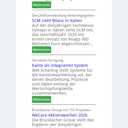
ä
b
7
:
Weiterlesen
d
a
M
t
u
a
Geschäftsentwicklung bekanntgegeben
z
p
SCM zieht Bilanz in Italien
r
u
r
Auf der diesjährigen Fachmesse
t
m
o
Xylexpo in Italien teilte SCM mit,
i
T
z
das Geschäftsjahr 2025 mit
n
r
e
einem Umsatz von knapp 900
:
e
s
Millionen Euro abgeschlossen…
N
f
s
:
Weiterlesen
e
f
S
u
e
C
Vernetzte Fertigung
e
i
Kante als integriertes System
M
r
n
IMA Schelling stellt Systeme für
z
G
die Kantenbearbeitung vor, bei
i
e
denen Bearbeitung, Prozesse
e
s
und Daten entlang der
h
c
Wertschöpfungskette
t
h
zusammenwirken.
B
ä
:
Weiterlesen
i
f
K
l
t
a
Brucklacher Group mit 153 Projekten
a
s
WeCare-Aktionswochen 2026
n
n
f
Die Brucklacher Group stellt das
t
z
ü
Ergebnis der diesjährigen
e
i
h