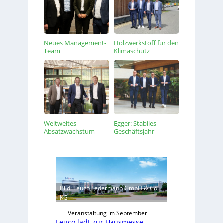
Neues Management-
Holzwerkstoff für den
Team
Klimaschutz
Weltweites
Egger: Stabiles
Absatzwachstum
Geschäftsjahr
Bild: Leuco Ledermann GmbH & Co.
KG
Veranstaltung im September
Leuco lädt zur Hausmesse