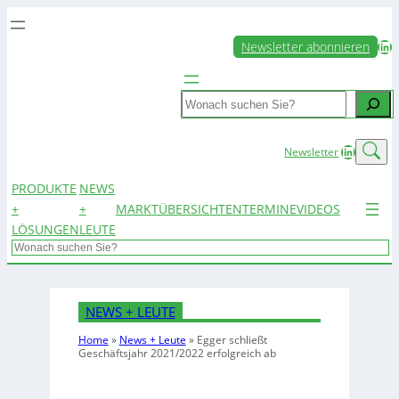
LinkedIn
Newsletter abonnieren
Search
LinkedIn
Newsletter
PRODUKTE
NEWS
+
+
MARKTÜBERSICHTEN
TERMINE
VIDEOS
LÖSUNGEN
LEUTE
Search
NEWS + LEUTE
Home
»
News + Leute
»
Egger schließt
Geschäftsjahr 2021/2022 erfolgreich ab