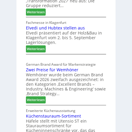
‚Transformation 2027‘ neu aus: Die
r
Gruppe reduziert…
S
e
t
:
Weiterlesen
i
a
W
c
b
e
Fachmesse in Klagenfurt
h
i
Elvedi und Hubtex stellen aus
i
Elvedi präsentiert auf der Holz&Bau in
n
l
Klagenfurt vom 2. bis 5. September
i
e
Lagerlösungen.
g
s
:
p
Weiterlesen
G
E
a
e
l
s
s
German Brand Award für Markenstrategie
v
s
c
Zwei Preise für Wemhöner
e
t
h
Wemhöner wurde beim German Brand
d
F
ä
Award 2026 zweifach ausgezeichnet: in
i
ü
f
den Kategorien ‚Excellent Brands –
u
h
Industry, Machines & Engineering‘ sowie
t
n
r
‚Brand Strategy…
s
d
u
:
Weiterlesen
j
H
n
Z
a
u
g
w
Erweiterte Küchenausstattung
h
b
a
Küchenstauraum-Sortiment
e
r
t
n
Häfele stellt mit Utensio ST ein
i
e
Stauraumsortiment für
P
x
Kücheninnenschränke vor, das das
r