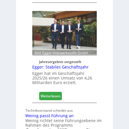
H
s
ä
i
f
e
e
r
l
t
e
s
e
i
r
c
ö
h
f
Bild: Egger Holzwerkstoffe GmbH
f
n
Jahresergebnis vorgestellt
Egger: Stabiles Geschäftsjahr
e
t
Egger hat im Geschäftsjahr
2025/26 einen Umsatz von 4,26
L
Milliarden Euro erzielt.
o
g
i
:
Weiterlesen
s
E
t
g
Technikvorstand scheidet aus
i
g
Weinig passt Führung an
k
e
Weinig richtet seine Führungsebene im
b
r
Rahmen des Programms
e
: