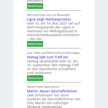
Resilience‘.
-
f
t
:
Weiterlesen
F
ü
L
r
r
e
Messeformat mit Live-Baustelle
ä
P
Ligna zeigt Holzbauprozess
i
s
l
Vom 10. bis 14. Mai 2027 soll auf
t
e
a
dem Freigelände der Ligna in
t
r
n
Hannover ein Wohngebäude in
h
u
t
Holzrahmenbauweise entstehen
e
n
a
– von der…
m
d
g
:
Weiterlesen
a
-
L
d
V
i
Live-Talks und Maschinenvorführungen
e
e
Homag lädt zum Treff ein
g
r
r
Homag veranstaltet vom 22. bis
n
I
b
25. September den Homag-Treff
a
n
i
an den Standorten Schopfloch
z
t
n
und Holzbronn.
e
e
d
:
Weiterlesen
i
r
e
H
g
z
r
o
Robert Haas übernimmt
t
u
Martin: Neuer Geschäftsführer
m
H
m
Uwe Schiemann hat seine
a
o
2
Funktion als Geschäftsführer von
g
l
0
Otto Martin mit sofortiger
l
z
2
Wirkung niedergelegt.