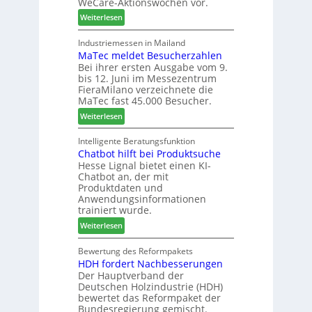
WeCare-Aktionswochen vor.
a
n
r
:
l
Weiterlesen
I
e
W
s
t
r
e
i
Industriemessen in Mailand
a
MaTec meldet Besucherzahlen
C
n
l
Bei ihrer ersten Ausgabe vom 9.
a
t
i
bis 12. Juni im Messezentrum
r
e
e
FieraMilano verzeichnete die
e
g
n
MaTec fast 45.000 Besucher.
-
r
:
Weiterlesen
A
i
M
k
e
a
Intelligente Beratungsfunktion
t
r
Chatbot hilft bei Produktsuche
T
i
t
Hesse Lignal bietet einen KI-
e
o
e
Chatbot an, der mit
c
n
s
Produktdaten und
m
s
S
Anwendungsinformationen
e
w
y
trainiert wurde.
l
o
s
:
Weiterlesen
d
c
t
C
e
h
e
h
Bewertung des Reformpakets
t
e
m
HDH fordert Nachbesserungen
a
B
n
Der Hauptverband der
t
e
2
Deutschen Holzindustrie (HDH)
b
s
0
bewertet das Reformpaket der
o
u
2
Bundesregierung gemischt.