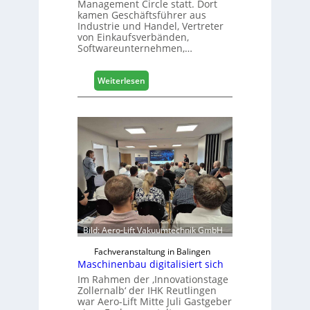
Management Circle statt. Dort
s
kamen Geschäftsführer aus
s
Industrie und Handel, Vertreter
e
von Einkaufsverbänden,
Softwareunternehmen,…
:
Weiterlesen
M
ö
b
e
l
b
r
a
n
c
h
Bild: Aero-Lift Vakuumtechnik GmbH
e
e
Fachveranstaltung in Balingen
Maschinenbau digitalisiert sich
r
ö
Im Rahmen der ‚Innovationstage
Zollernalb‘ der IHK Reutlingen
r
war Aero-Lift Mitte Juli Gastgeber
t