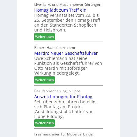
l
Live-Talks und Maschinenvorführungen
c
f
e
Homag lädt zum Treff ein
h
ü
n
Homag veranstaltet vom 22. bis
e
r
a
25. September den Homag-Treff
n
W
u
an den Standorten Schopfloch
s
e
und Holzbronn.
s
t
m
:
Weiterlesen
a
h
H
u
ö
o
Robert Haas übernimmt
r
n
Martin: Neuer Geschäftsführer
m
a
e
Uwe Schiemann hat seine
a
u
r
Funktion als Geschäftsführer von
g
m
Otto Martin mit sofortiger
l
-
Wirkung niedergelegt.
ä
S
:
Weiterlesen
d
o
M
t
r
a
Berufsorientierung in Lippe
z
t
Auszeichnungen für Plantag
r
u
i
Seit über zehn Jahren beteiligt
t
m
m
sich Plantag am Projekt
i
T
e
‚Ausbildungsbotschafter‘ von
n
r
n
Lippe Bildung.
:
e
t
:
Weiterlesen
N
f
A
e
f
u
Fräsmaschinen für Möbelverbinder
u
e