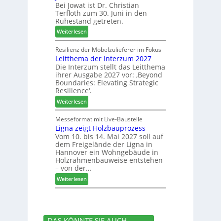
k
Bei Jowat ist Dr. Christian
s
h
t
Terfloth zum 30. Juni in den
a
b
s
Ruhestand getreten.
m
e
u
:
m
Weiterlesen
s
c
J
l
s
h
o
u
Resilienz der Möbelzulieferer im Fokus
e
e
Leitthema der Interzum 2027
w
n
r
Die Interzum stellt das Leitthema
a
g
u
ihrer Ausgabe 2027 vor: ‚Beyond
t
:
n
Boundaries: Elevating Strategic
-
N
g
Resilience‘.
V
e
e
:
Weiterlesen
o
u
n
L
r
e
e
Messeformat mit Live-Baustelle
s
r
Ligna zeigt Holzbauprozess
i
t
V
Vom 10. bis 14. Mai 2027 soll auf
t
a
o
dem Freigelände der Ligna in
t
n
r
Hannover ein Wohngebäude in
h
d
s
Holzrahmenbauweise entstehen
e
v
t
– von der…
m
e
a
:
Weiterlesen
a
r
n
L
d
a
d
i
e
b
g
r
s
n
I
c
DAS KÖNNTE SIE AUCH