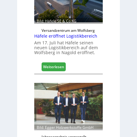
e
n
b
a
Bild: Häfele SE & Co KG
u
d
Versandzentrum am Wolfsberg
Häfele eröffnet Logistikbereich
i
g
Am 17. Juli hat Häfele seinen
neuen Logistikbereich auf dem
i
Wolfsberg in Nagold eröffnet.
t
a
l
:
Weiterlesen
i
H
s
ä
i
f
e
e
r
l
t
e
s
e
i
r
c
ö
h
f
Bild: Egger Holzwerkstoffe GmbH
f
n
Jahresergebnis vorgestellt