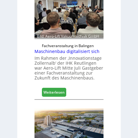
Bild: Aero-Lift Vakuumtechnik GmbH
Fachveranstaltung in Balingen
Maschinenbau digitalisiert sich
Im Rahmen der ‚Innovationstage
Zollernalb‘ der IHK Reutlingen
war Aero-Lift Mitte Juli Gastgeber
einer Fachveranstaltung zur
Zukunft des Maschinenbaus.
:
Weiterlesen
M
a
s
c
h
i
n