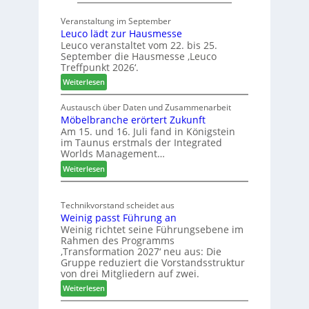
0
2
Veranstaltung im September
J
8
Leuco lädt zur Hausmesse
a
Leuco veranstaltet vom 22. bis 25.
h
September die Hausmesse ‚Leuco
r
Treffpunkt 2026‘.
e
:
Weiterlesen
S
L
C
e
Austausch über Daten und Zusammenarbeit
M
Möbelbranche erörtert Zukunft
u
D
Am 15. und 16. Juli fand in Königstein
c
im Taunus erstmals der Integrated
e
o
Worlds Management…
u
l
:
ä
Weiterlesen
t
M
d
s
ö
t
c
Technikvorstand scheidet aus
b
z
h
Weinig passt Führung an
e
u
l
Weinig richtet seine Führungsebene im
l
r
a
Rahmen des Programms
b
H
n
‚Transformation 2027‘ neu aus: Die
r
a
d
Gruppe reduziert die Vorstandsstruktur
a
u
von drei Mitgliedern auf zwei.
n
s
:
Weiterlesen
c
m
W
h
e