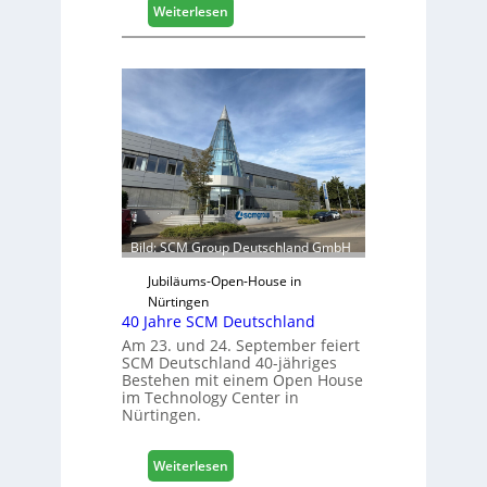
:
Weiterlesen
c
V
h
e
ä
r
f
t
t
r
s
e
j
t
a
e
h
r
r
f
ü
Bild: SCM Group Deutschland GmbH
r
D
Jubiläums-Open-House in
a
Nürtingen
40 Jahre SCM Deutschland
c
h
Am 23. und 24. September feiert
SCM Deutschland 40-jähriges
+
Bestehen mit einem Open House
H
im Technology Center in
o
Nürtingen.
l
z
:
2
Weiterlesen
4
0