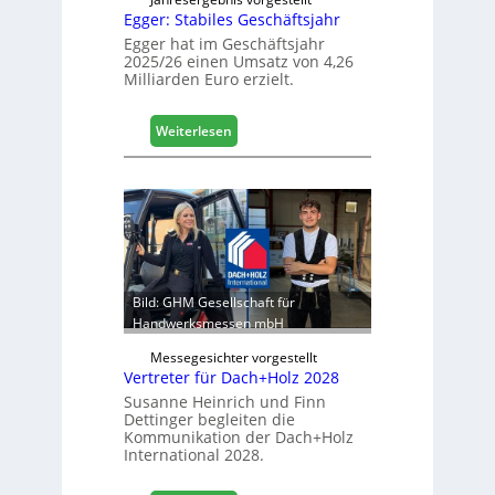
Egger: Stabiles Geschäftsjahr
e
t
Egger hat im Geschäftsjahr
2025/26 einen Umsatz von 4,26
L
Milliarden Euro erzielt.
o
g
i
:
Weiterlesen
s
E
t
g
i
g
k
e
b
r
e
:
r
S
e
t
Bild: GHM Gesellschaft für
i
a
Handwerksmessen mbH
c
b
h
Messegesichter vorgestellt
i
Vertreter für Dach+Holz 2028
l
Susanne Heinrich und Finn
e
Dettinger begleiten die
s
Kommunikation der Dach+Holz
G
International 2028.
e
s