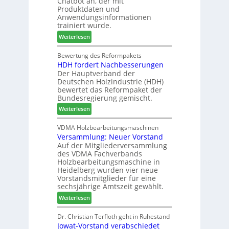
Chatbot an, der mit
c
n
e
Produktdaten und
m
s
r
Anwendungsinformationen
e
w
b
trainiert wurde.
l
o
i
:
Weiterlesen
d
c
n
C
e
h
d
h
Bewertung des Reformpakets
t
e
e
HDH fordert Nachbesserungen
a
B
n
r
Der Hauptverband der
t
e
2
Deutschen Holzindustrie (HDH)
b
s
0
bewertet das Reformpaket der
o
u
2
Bundesregierung gemischt.
t
c
6
:
Weiterlesen
h
h
H
i
e
D
VDMA Holzbearbeitungsmaschinen
l
r
Versammlung: Neuer Vorstand
H
f
z
Auf der Mitgliederversammlung
f
t
a
des VDMA Fachverbands
o
b
h
Holzbearbeitungsmaschine in
r
e
l
Heidelberg wurden vier neue
d
i
e
Vorstandsmitglieder für eine
e
P
sechsjährige Amtszeit gewählt.
n
r
r
:
Weiterlesen
t
o
V
N
d
e
Dr. Christian Terfloth geht in Ruhestand
a
u
Jowat-Vorstand verabschiedet
r
c