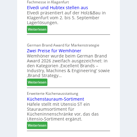
e
Fachmesse in Klagenfurt
e
s
Elvedi und Hubtex stellen aus
i
e
s
Elvedi präsentiert auf der Holz&Bau in
n
r
e
Klagenfurt vom 2. bis 5. September
i
ö
Lagerlösungen.
g
r
:
p
Weiterlesen
t
E
a
e
l
s
r
German Brand Award für Markenstrategie
v
s
t
Zwei Preise für Wemhöner
e
t
Z
Wemhöner wurde beim German Brand
d
F
u
Award 2026 zweifach ausgezeichnet: in
i
ü
k
den Kategorien ‚Excellent Brands –
u
h
u
Industry, Machines & Engineering‘ sowie
n
r
‚Brand Strategy…
n
d
u
f
:
Weiterlesen
H
n
t
Z
u
g
w
Erweiterte Küchenausstattung
b
a
Küchenstauraum-Sortiment
e
t
n
Häfele stellt mit Utensio ST ein
i
e
Stauraumsortiment für
P
x
Kücheninnenschränke vor, das das
r
s
Utensio-Sortiment ergänzt.
e
t
:
Weiterlesen
i
e
K
s
l
ü
e