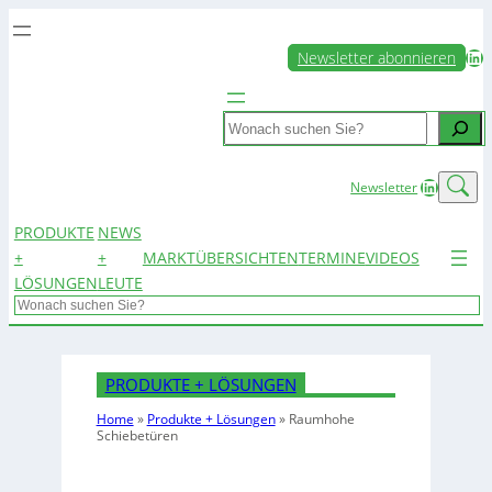
LinkedIn
Newsletter abonnieren
Search
LinkedIn
Newsletter
PRODUKTE
NEWS
+
+
MARKTÜBERSICHTEN
TERMINE
VIDEOS
LÖSUNGEN
LEUTE
Search
PRODUKTE + LÖSUNGEN
Home
»
Produkte + Lösungen
»
Raumhohe
Schiebetüren