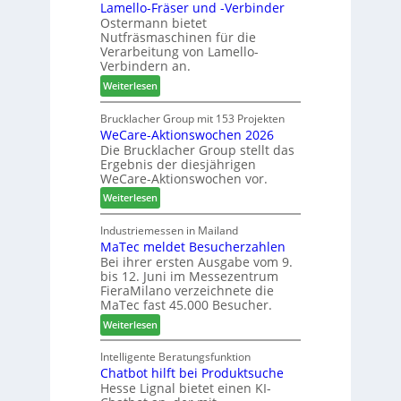
Lamello-Fräser und -Verbinder
s
e
i
Ostermann bietet
z
r
n
Nutfräsmaschinen für die
e
G
Verarbeitung von Lamello-
i
e
Verbindern an.
c
s
:
Weiterlesen
h
c
L
n
h
a
Brucklacher Group mit 153 Projekten
u
ä
WeCare-Aktionswochen 2026
m
n
f
Die Brucklacher Group stellt das
e
g
t
Ergebnis der diesjährigen
l
e
s
WeCare-Aktionswochen vor.
l
n
f
:
o
Weiterlesen
f
ü
W
-
ü
h
e
F
Industriemessen in Mailand
r
r
MaTec meldet Besucherzahlen
C
r
P
e
Bei ihrer ersten Ausgabe vom 9.
a
ä
l
r
bis 12. Juni im Messezentrum
r
s
a
FieraMilano verzeichnete die
e
e
n
MaTec fast 45.000 Besucher.
-
r
t
:
Weiterlesen
A
u
a
M
k
n
g
a
Intelligente Beratungsfunktion
t
d
Chatbot hilft bei Produktsuche
T
i
-
Hesse Lignal bietet einen KI-
e
o
V