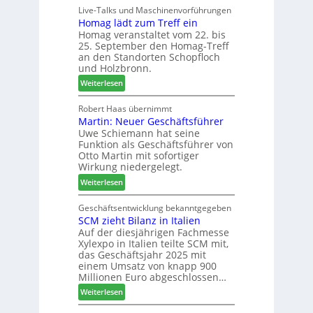
V
i
Live-Talks und Maschinenvorführungen
e
e
Homag lädt zum Treff ein
g
r
r
Homag veranstaltet vom 22. bis
n
I
b
25. September den Homag-Treff
a
n
i
an den Standorten Schopfloch
z
t
n
und Holzbronn.
e
e
d
:
Weiterlesen
i
r
e
H
g
z
r
o
Robert Haas übernimmt
t
u
Martin: Neuer Geschäftsführer
m
H
m
Uwe Schiemann hat seine
a
o
2
Funktion als Geschäftsführer von
g
l
0
Otto Martin mit sofortiger
l
z
2
Wirkung niedergelegt.
ä
b
7
:
Weiterlesen
d
a
M
t
u
a
Geschäftsentwicklung bekanntgegeben
z
p
SCM zieht Bilanz in Italien
r
u
r
Auf der diesjährigen Fachmesse
t
m
o
Xylexpo in Italien teilte SCM mit,
i
T
z
das Geschäftsjahr 2025 mit
n
r
e
einem Umsatz von knapp 900
:
e
s
Millionen Euro abgeschlossen…
N
f
s
:
Weiterlesen
e
f
S
u
e