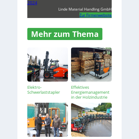
2024
Linde Material Handling GmbH
Zur Firmenwebsite
Mehr zum Thema
Elektro-
Effektives
Schwerlaststapler
Energiemanagement
in der Holzindustrie