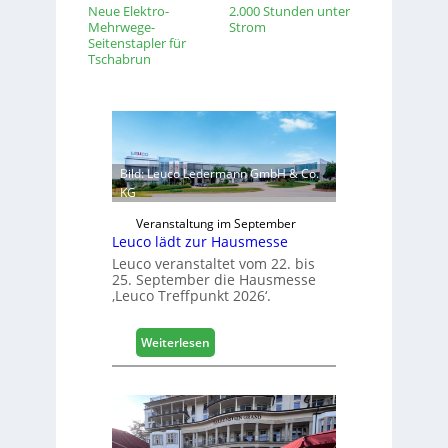
Neue Elektro-
2.000 Stunden unter
Mehrwege-
Strom
Seitenstapler für
Tschabrun
Bild: Leuco Ledermann GmbH & Co.
KG
Veranstaltung im September
Leuco lädt zur Hausmesse
Leuco veranstaltet vom 22. bis
25. September die Hausmesse
‚Leuco Treffpunkt 2026‘.
:
Weiterlesen
L
e
u
c
o