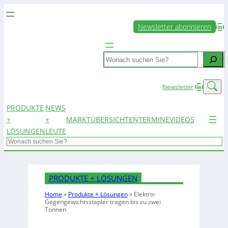
LinkedIn
Newsletter abonnieren
Search
LinkedIn
Newsletter
PRODUKTE
NEWS
+
+
MARKTÜBERSICHTEN
TERMINE
VIDEOS
LÖSUNGEN
LEUTE
Search
PRODUKTE + LÖSUNGEN
Home
»
Produkte + Lösungen
»
Elektro-
Gegengewichtsstapler tragen bis zu zwei
Tonnen