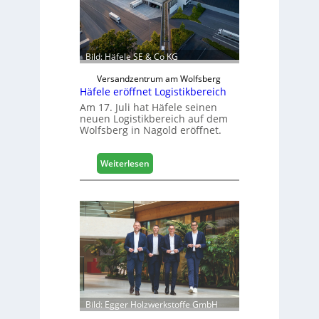
e
n
b
a
Bild: Häfele SE & Co KG
u
d
Versandzentrum am Wolfsberg
Häfele eröffnet Logistikbereich
i
g
Am 17. Juli hat Häfele seinen
neuen Logistikbereich auf dem
i
Wolfsberg in Nagold eröffnet.
t
a
l
:
Weiterlesen
i
H
s
ä
i
f
e
e
r
l
t
e
s
e
i
r
c
ö
h
f
Bild: Egger Holzwerkstoffe GmbH
f