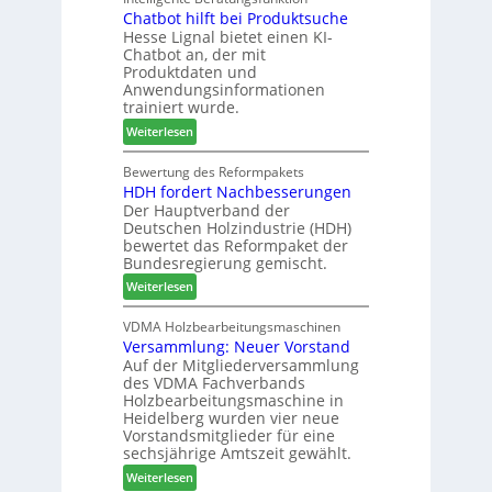
r
Chatbot hilft bei Produktsuche
T
i
t
Hesse Lignal bietet einen KI-
e
o
e
Chatbot an, der mit
c
n
s
Produktdaten und
m
s
S
Anwendungsinformationen
e
w
y
trainiert wurde.
l
o
s
:
Weiterlesen
d
c
t
C
e
h
e
h
Bewertung des Reformpakets
t
e
m
HDH fordert Nachbesserungen
a
B
n
Der Hauptverband der
t
e
2
Deutschen Holzindustrie (HDH)
b
s
0
bewertet das Reformpaket der
o
u
2
Bundesregierung gemischt.
t
c
6
:
Weiterlesen
h
h
H
i
e
D
VDMA Holzbearbeitungsmaschinen
l
r
Versammlung: Neuer Vorstand
H
f
z
Auf der Mitgliederversammlung
f
t
a
des VDMA Fachverbands
o
b
h
Holzbearbeitungsmaschine in
r
e
l
Heidelberg wurden vier neue
d
i
e
Vorstandsmitglieder für eine
e
P
sechsjährige Amtszeit gewählt.
n
r
r
:
Weiterlesen
t
o