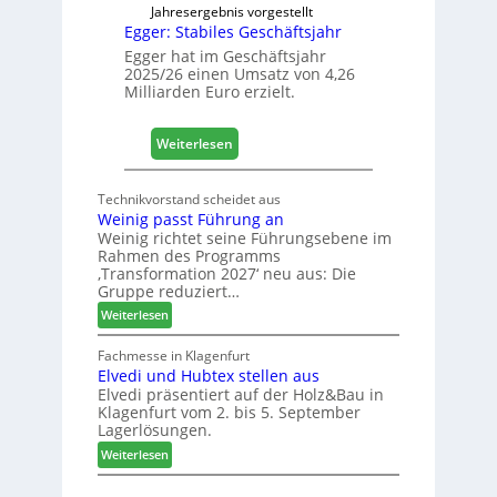
n
Jahresergebnis vorgestellt
Egger: Stabiles Geschäftsjahr
e
t
Egger hat im Geschäftsjahr
2025/26 einen Umsatz von 4,26
L
Milliarden Euro erzielt.
o
g
i
:
Weiterlesen
s
E
t
g
Technikvorstand scheidet aus
i
g
Weinig passt Führung an
k
e
Weinig richtet seine Führungsebene im
b
r
Rahmen des Programms
e
:
‚Transformation 2027‘ neu aus: Die
r
Gruppe reduziert…
S
e
t
:
Weiterlesen
i
a
W
c
b
e
Fachmesse in Klagenfurt
h
i
Elvedi und Hubtex stellen aus
i
Elvedi präsentiert auf der Holz&Bau in
n
l
Klagenfurt vom 2. bis 5. September
i
e
Lagerlösungen.
g
s
:
p
Weiterlesen
G
E
a
e
l
s