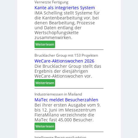
C
Vernetzte Fertigung
e
i
Kante als integriertes System
M
r
n
IMA Schelling stellt Systeme für
z
G
die Kantenbearbeitung vor, bei
i
e
denen Bearbeitung, Prozesse
e
s
und Daten entlang der
h
c
Wertschöpfungskette
t
h
zusammenwirken.
B
ä
:
Weiterlesen
i
f
K
l
t
a
Brucklacher Group mit 153 Projekten
a
s
WeCare-Aktionswochen 2026
n
n
f
Die Brucklacher Group stellt das
t
z
ü
Ergebnis der diesjährigen
e
i
h
WeCare-Aktionswochen vor.
a
n
r
:
l
Weiterlesen
I
e
W
s
t
r
e
i
Industriemessen in Mailand
a
MaTec meldet Besucherzahlen
C
n
l
Bei ihrer ersten Ausgabe vom 9.
a
t
i
bis 12. Juni im Messezentrum
r
e
e
FieraMilano verzeichnete die
e
g
n
MaTec fast 45.000 Besucher.
-
r
:
Weiterlesen
A
i
M
k
e
a
Intelligente Beratungsfunktion
t