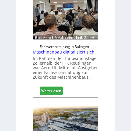
l
b
r
a
n
c
h
Bild: Aero-Lift Vakuumtechnik GmbH
e
e
Fachveranstaltung in Balingen
Maschinenbau digitalisiert sich
r
ö
Im Rahmen der ‚Innovationstage
Zollernalb‘ der IHK Reutlingen
r
war Aero-Lift Mitte Juli Gastgeber
t
einer Fachveranstaltung zur
e
Zukunft des Maschinenbaus.
r
t
:
Z
Weiterlesen
M
u
a
k
s
u
c
n
h
f
i
t
n