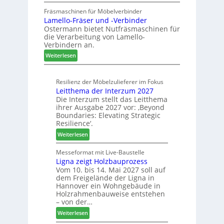
A
u
ö
u
Fräsmaschinen für Möbelverbinder
r
n
Lamello-Fräser und -Verbinder
s
a
e
Ostermann bietet Nutfräsmaschinen für
z
u
r
die Verarbeitung von Lamello-
e
m
Verbindern an.
i
-
:
c
Weiterlesen
S
L
h
o
a
n
r
Resilienz der Möbelzulieferer im Fokus
m
u
t
Leitthema der Interzum 2027
e
n
i
Die Interzum stellt das Leitthema
l
g
m
ihrer Ausgabe 2027 vor: ‚Beyond
l
e
e
Boundaries: Elevating Strategic
o
n
n
Resilience‘.
-
f
t
:
Weiterlesen
F
ü
L
r
r
e
Messeformat mit Live-Baustelle
ä
P
Ligna zeigt Holzbauprozess
i
s
l
Vom 10. bis 14. Mai 2027 soll auf
t
e
a
dem Freigelände der Ligna in
t
r
n
Hannover ein Wohngebäude in
h
u
t
Holzrahmenbauweise entstehen
e
n
a
– von der…
m
d
g
:
Weiterlesen
a
-
L
d