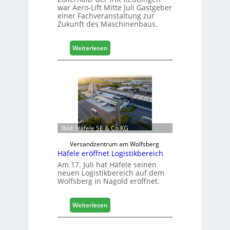
war Aero-Lift Mitte Juli Gastgeber
einer Fachveranstaltung zur
Zukunft des Maschinenbaus.
:
Weiterlesen
M
a
s
c
h
i
n
e
Bild: Häfele SE & Co KG
n
Versandzentrum am Wolfsberg
b
Häfele eröffnet Logistikbereich
a
Am 17. Juli hat Häfele seinen
u
neuen Logistikbereich auf dem
d
Wolfsberg in Nagold eröffnet.
i
g
i
:
Weiterlesen
t
H
a
ä