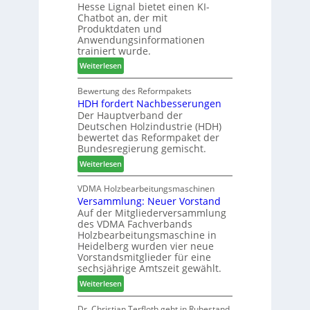
Hesse Lignal bietet einen KI-
e
o
V
Chatbot an, der mit
c
n
e
Produktdaten und
m
s
r
Anwendungsinformationen
e
w
b
trainiert wurde.
l
o
i
:
Weiterlesen
d
c
n
C
e
h
d
h
Bewertung des Reformpakets
t
e
e
HDH fordert Nachbesserungen
a
B
n
r
Der Hauptverband der
t
e
2
Deutschen Holzindustrie (HDH)
b
s
0
bewertet das Reformpaket der
o
u
2
Bundesregierung gemischt.
t
c
6
:
Weiterlesen
h
h
H
i
e
D
VDMA Holzbearbeitungsmaschinen
l
r
Versammlung: Neuer Vorstand
H
f
z
Auf der Mitgliederversammlung
f
t
a
des VDMA Fachverbands
o
b
h
Holzbearbeitungsmaschine in
r
e
l
Heidelberg wurden vier neue
d
i
e
Vorstandsmitglieder für eine
e
P
sechsjährige Amtszeit gewählt.
n
r
r
:
Weiterlesen
t
o
V
N
d
e
Dr. Christian Terfloth geht in Ruhestand