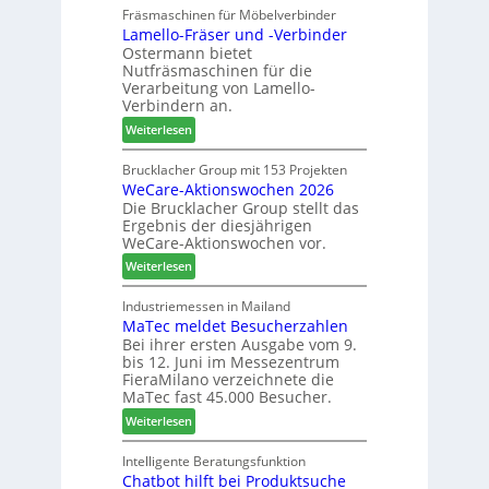
u
Fräsmaschinen für Möbelverbinder
u
e
Lamello-Fräser und -Verbinder
s
e
i
Ostermann bietet
z
r
n
Nutfräsmaschinen für die
e
G
Verarbeitung von Lamello-
i
e
Verbindern an.
c
s
:
Weiterlesen
h
c
L
n
h
a
Brucklacher Group mit 153 Projekten
u
ä
WeCare-Aktionswochen 2026
m
n
f
Die Brucklacher Group stellt das
e
g
t
Ergebnis der diesjährigen
l
e
s
WeCare-Aktionswochen vor.
l
n
f
:
o
Weiterlesen
f
ü
W
-
ü
h
e
F
Industriemessen in Mailand
r
r
MaTec meldet Besucherzahlen
C
r
P
e
Bei ihrer ersten Ausgabe vom 9.
a
ä
l
r
bis 12. Juni im Messezentrum
r
s
a
FieraMilano verzeichnete die
e
e
n
MaTec fast 45.000 Besucher.
-
r
t
:
Weiterlesen
A
u
a
M
k
n
g
a
Intelligente Beratungsfunktion
t
d
Chatbot hilft bei Produktsuche
T
i
-