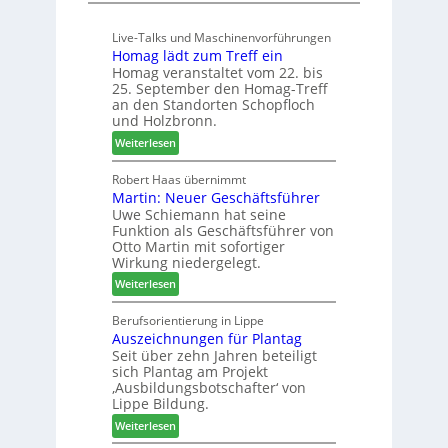
K
s
l
ü
e
l
Live-Talks und Maschinenvorführungen
c
f
e
Homag lädt zum Treff ein
h
ü
n
Homag veranstaltet vom 22. bis
e
r
a
25. September den Homag-Treff
n
W
u
an den Standorten Schopfloch
s
e
und Holzbronn.
s
t
m
:
Weiterlesen
a
h
H
u
ö
o
Robert Haas übernimmt
r
n
Martin: Neuer Geschäftsführer
m
a
e
Uwe Schiemann hat seine
a
u
r
Funktion als Geschäftsführer von
g
m
Otto Martin mit sofortiger
l
-
Wirkung niedergelegt.
ä
S
:
Weiterlesen
d
o
M
t
r
a
Berufsorientierung in Lippe
z
t
Auszeichnungen für Plantag
r
u
i
Seit über zehn Jahren beteiligt
t
m
m
sich Plantag am Projekt
i
T
e
‚Ausbildungsbotschafter‘ von
n
r
n
Lippe Bildung.
:
e
t
:
Weiterlesen
N
f
A
e
f