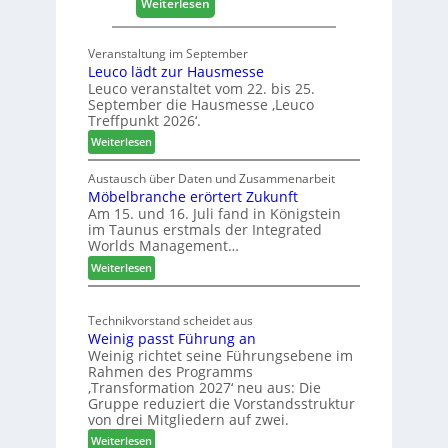
:
Weiterlesen
o
4
l
0
z
Veranstaltung im September
J
2
Leuco lädt zur Hausmesse
a
0
Leuco veranstaltet vom 22. bis 25.
h
2
September die Hausmesse ‚Leuco
r
Treffpunkt 2026‘.
8
e
:
Weiterlesen
S
L
C
e
Austausch über Daten und Zusammenarbeit
M
Möbelbranche erörtert Zukunft
u
D
Am 15. und 16. Juli fand in Königstein
c
im Taunus erstmals der Integrated
e
o
Worlds Management…
u
l
:
ä
Weiterlesen
t
M
d
s
ö
t
c
Technikvorstand scheidet aus
b
z
h
Weinig passt Führung an
e
u
l
Weinig richtet seine Führungsebene im
l
r
a
Rahmen des Programms
b
H
n
‚Transformation 2027‘ neu aus: Die
r
a
d
Gruppe reduziert die Vorstandsstruktur
a
u
von drei Mitgliedern auf zwei.
n
s
:
Weiterlesen
c
m