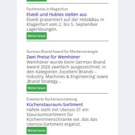
W
h
e
e
Fachmesse in Klagenfurt
e
s
Elvedi und Hubtex stellen aus
i
e
s
Elvedi präsentiert auf der Holz&Bau in
n
r
e
Klagenfurt vom 2. bis 5. September
i
ö
Lagerlösungen.
g
r
:
p
Weiterlesen
t
E
a
e
l
s
r
German Brand Award für Markenstrategie
v
s
t
Zwei Preise für Wemhöner
e
t
Z
Wemhöner wurde beim German Brand
d
F
u
Award 2026 zweifach ausgezeichnet: in
i
ü
k
den Kategorien ‚Excellent Brands –
u
h
u
Industry, Machines & Engineering‘ sowie
n
r
‚Brand Strategy…
n
d
u
f
:
Weiterlesen
H
n
t
Z
u
g
w
Erweiterte Küchenausstattung
b
a
Küchenstauraum-Sortiment
e
t
n
Häfele stellt mit Utensio ST ein
i
e
Stauraumsortiment für
P
x
Kücheninnenschränke vor, das das
r
s
Utensio-Sortiment ergänzt.
e
t
:
Weiterlesen
i
e