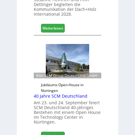
i
Dettinger begleiten die
i
l
Kommunikation der Dach+Holz
c
e
International 2028.
h
s
G
:
Weiterlesen
e
V
s
e
c
r
h
t
ä
r
f
e
t
t
s
e
Bild: SCM Group Deutschland GmbH
j
r
a
Jubiläums-Open-House in
f
h
Nürtingen
ü
r
40 Jahre SCM Deutschland
r
Am 23. und 24. September feiert
D
SCM Deutschland 40-jähriges
a
Bestehen mit einem Open House
c
im Technology Center in
h
Nürtingen.
+
H