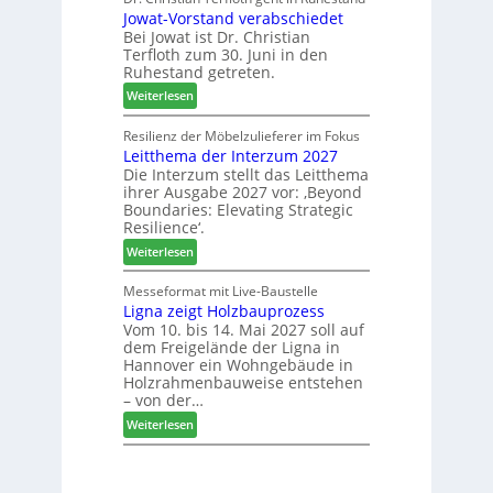
a
u
Jowat-Vorstand verabschiedet
r
c
k
Bei Jowat ist Dr. Christian
s
h
t
Terfloth zum 30. Juni in den
a
b
s
Ruhestand getreten.
m
e
u
:
m
Weiterlesen
s
c
J
l
s
h
o
u
Resilienz der Möbelzulieferer im Fokus
e
e
Leitthema der Interzum 2027
w
n
r
Die Interzum stellt das Leitthema
a
g
u
ihrer Ausgabe 2027 vor: ‚Beyond
t
:
n
Boundaries: Elevating Strategic
-
N
g
Resilience‘.
V
e
e
:
Weiterlesen
o
u
n
L
r
e
e
Messeformat mit Live-Baustelle
s
r
Ligna zeigt Holzbauprozess
i
t
V
Vom 10. bis 14. Mai 2027 soll auf
t
a
o
dem Freigelände der Ligna in
t
n
r
Hannover ein Wohngebäude in
h
d
s
Holzrahmenbauweise entstehen
e
v
t
– von der…
m
e
a
:
Weiterlesen
a
r
n
L
d
a
d
i
e
b
g
r
s