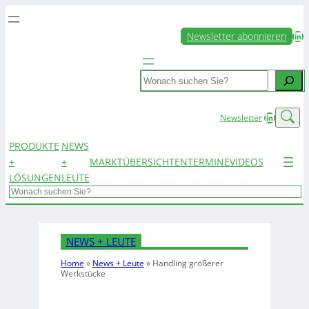
LinkedIn
Newsletter abonnieren
Search
LinkedIn
Newsletter
PRODUKTE
NEWS
+
+
MARKTÜBERSICHTEN
TERMINE
VIDEOS
LÖSUNGEN
LEUTE
Search
NEWS + LEUTE
Home
»
News + Leute
»
Handling größerer
Werkstücke