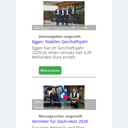
l
f
i
e
s
l
i
e
e
e
Bild: Egger Holzwerkstoffe GmbH
r
r
t
ö
Jahresergebnis vorgestellt
s
f
Egger: Stabiles Geschäftsjahr
i
f
Egger hat im Geschäftsjahr
c
n
2025/26 einen Umsatz von 4,26
h
e
Milliarden Euro erzielt.
t
L
:
Weiterlesen
o
E
g
g
i
g
s
e
t
r
i
Bild: GHM Gesellschaft für
:
k
Handwerksmessen mbH
S
b
t
Messegesichter vorgestellt
e
a
Vertreter für Dach+Holz 2028
r
b
e
Susanne Heinrich und Finn