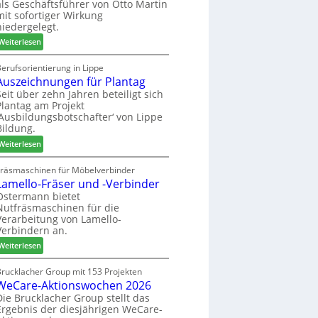
als Geschäftsführer von Otto Martin
g
m
mit sofortiger Wirkung
l
-
niedergelegt.
ä
S
:
d
Weiterlesen
o
M
t
r
a
z
erufsorientierung in Lippe
t
Auszeichnungen für Plantag
r
u
i
t
m
Seit über zehn Jahren beteiligt sich
m
Plantag am Projekt
i
T
e
‚Ausbildungsbotschafter‘ von Lippe
n
r
n
Bildung.
:
e
t
:
N
Weiterlesen
f
A
e
f
u
u
Fräsmaschinen für Möbelverbinder
e
Lamello-Fräser und -Verbinder
s
e
i
z
r
Ostermann bietet
n
Nutfräsmaschinen für die
e
G
Verarbeitung von Lamello-
i
e
Verbindern an.
c
s
:
h
Weiterlesen
c
L
n
h
a
u
Brucklacher Group mit 153 Projekten
ä
WeCare-Aktionswochen 2026
m
n
f
e
g
Die Brucklacher Group stellt das
t
Ergebnis der diesjährigen WeCare-
l
e
s