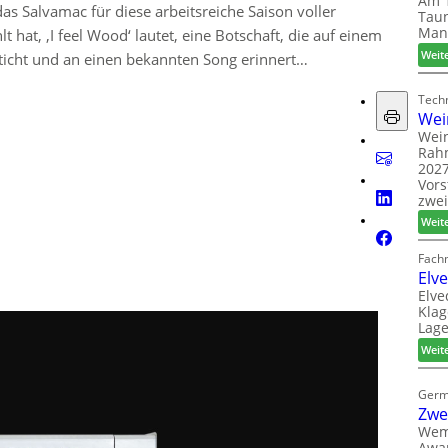
Am 1
 das Salvamac für diese arbeitsreiche Saison voller
Taun
Man
 hat, ‚I feel Wood‘ lautet, eine Botschaft, die auf einem
Weit
ticht und an einen bekannten Song erinnert…
Techn
Wei
Wein
Rah
2027
Vors
zwei
Weit
Fach
Elv
Elve
Klag
Lage
Weit
Germ
Zwe
Wem
Awar