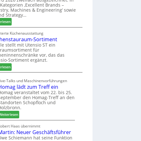
u
ü
i
Kategorien ‚Excellent Brands –
k
h
u
stry, Machines & Engineering‘ sowie
u
r
n
nd Strategy…
n
u
d
:
erlesen
f
n
H
Z
t
g
u
w
iterte Küchenausstattung
a
b
henstauraum-Sortiment
e
n
t
i
le stellt mit Utensio ST ein
e
raumsortiment für
P
x
eninnenschränke vor, das das
r
s
sio-Sortiment ergänzt.
e
t
:
i
erlesen
e
K
s
l
ü
e
Live-Talks und Maschinenvorführungen
l
c
f
Homag lädt zum Treff ein
e
h
ü
Homag veranstaltet vom 22. bis 25.
n
e
r
September den Homag-Treff an den
a
n
W
Standorten Schopfloch und
u
s
e
Holzbronn.
s
t
m
:
Weiterlesen
a
h
H
u
ö
o
Robert Haas übernimmt
r
n
Martin: Neuer Geschäftsführer
m
a
e
a
Uwe Schiemann hat seine Funktion
u
r