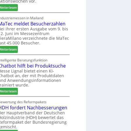
Aktionswochen vor.
l
n
f
o
f
ü
:
Weiterlesen
-
ü
h
W
F
r
r
e
Industriemessen in Mailand
r
P
MaTec meldet Besucherzahlen
e
C
ä
l
r
a
Bei ihrer ersten Ausgabe vom 9. bis
s
12. Juni im Messezentrum
a
r
FieraMilano verzeichnete die MaTec
e
n
e
fast 45.000 Besucher.
r
t
-
u
a
:
A
Weiterlesen
n
g
M
k
d
a
t
ntelligente Beratungsfunktion
-
Chatbot hilft bei Produktsuche
T
i
V
e
o
Hesse Lignal bietet einen KI-
Chatbot an, der mit Produktdaten
e
c
n
und Anwendungsinformationen
r
m
s
trainiert wurde.
b
e
w
i
:
l
Weiterlesen
o
n
C
d
c
d
h
e
Bewertung des Reformpakets
h
HDH fordert Nachbesserungen
e
a
t
e
r
t
B
Der Hauptverband der Deutschen
n
Holzindustrie (HDH) bewertet das
b
e
2
Reformpaket der Bundesregierung
o
s
0
gemischt.
t
u
2