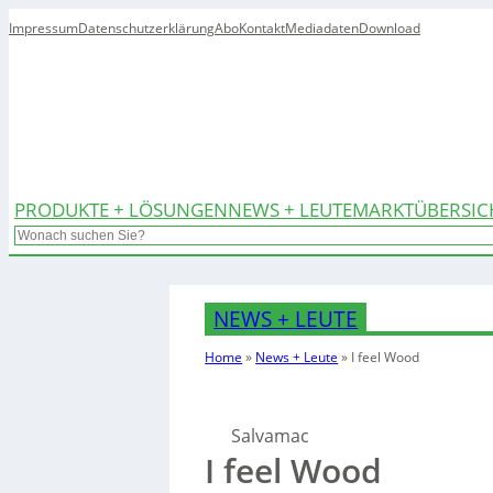
Impressum
Datenschutzerklärung
Abo
Kontakt
Mediadaten
Download
PRODUKTE + LÖSUNGEN
NEWS + LEUTE
MARKTÜBERSIC
Search
NEWS + LEUTE
Home
»
News + Leute
»
I feel Wood
Salvamac
I feel Wood