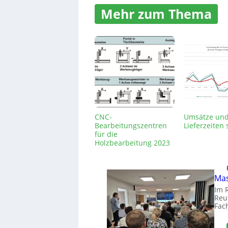
Mehr zum Thema
CNC-
Umsätze un
Bearbeitungszentren
Lieferzeiten 
für die
Holzbearbeitung 2023
Mas
Im 
Reut
Fac