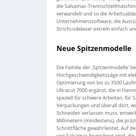
die Salvamac-Trennschleifmaschin
verwandelt und so die Arbeitsabläu
Unternehmenssoftware, die Ausrüs
Strichcodeleser extrem einfach un
Neue Spitzenmodelle
Die Familie der ‚Spitzenmodelle‘ 
Hochgeschwindigkeitssäge mit ele
Optimierung von bis zu 3500 Laufm
Ultracut 7000 ergänzt, die in Hanno
speziell für schwere Arbeiten, für
Verpackungen und überall dort, wo
Schneiden verlassen muss, entwicke
Millimetern (mindestens), die präz
Schnittfläche gewährleistet. Auf de
von Salvamac bezeichnet wird, die 