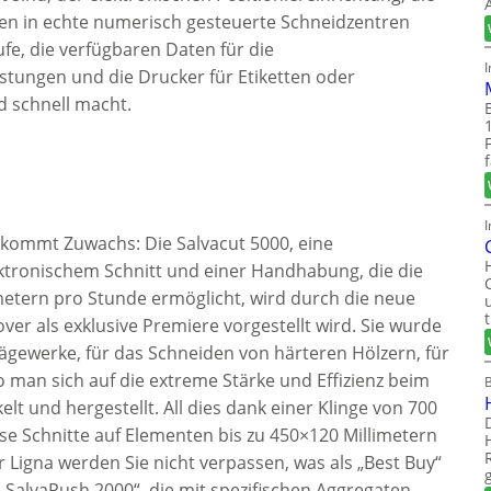
en in echte numerisch gesteuerte Schneidzentren
fe, die verfügbaren Daten für die
tungen und die Drucker für Etiketten oder
d schnell macht.
I
bekommt Zuwachs: Die Salvacut 5000, eine
ktronischem Schnitt und einer Handhabung, die die
etern pro Stunde ermöglicht, wird durch die neue
ver als exklusive Premiere vorgestellt wird. Sie wurde
 Sägewerke, für das Schneiden von härteren Hölzern, für
 man sich auf die extreme Stärke und Effizienz beim
lt und hergestellt. All dies dank einer Klinge von 700
ise Schnitte auf Elementen bis zu 450×120 Millimetern
r Ligna werden Sie nicht verpassen, was als „Best Buy“
„SalvaPush 2000“, die mit spezifischen Aggregaten