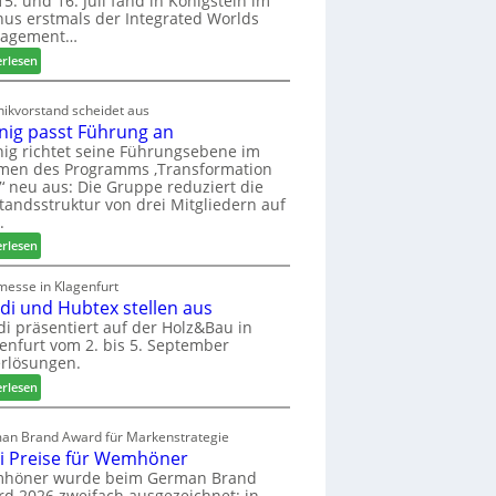
5. und 16. Juli fand in Königstein im
us erstmals der Integrated Worlds
o
agement…
l
ä
:
erlesen
d
M
t
ö
ikvorstand scheidet aus
z
b
nig passt Führung an
u
e
ig richtet seine Führungsebene im
r
l
men des Programms ‚Transformation
H
b
‘ neu aus: Die Gruppe reduziert die
a
r
tandsstruktur von drei Mitgliedern auf
u
a
.
s
n
:
erlesen
m
c
W
e
h
e
messe in Klagenfurt
s
e
edi und Hubtex stellen aus
i
s
e
n
di präsentiert auf der Holz&Bau in
e
r
enfurt vom 2. bis 5. September
i
ö
rlösungen.
g
r
p
:
erlesen
t
a
E
e
s
l
an Brand Award für Markenstrategie
r
s
v
i Preise für Wemhöner
t
t
e
höner wurde beim German Brand
Z
F
d
d 2026 zweifach ausgezeichnet: in