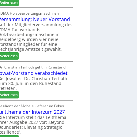
:
h
Weiterlesen
c
6
H
i
h
D
l
VDMA Holzbearbeitungsmaschinen
e
Versammlung: Neuer Vorstand
H
f
r
f
t
Auf der Mitgliederversammlung des
z
VDMA Fachverbands
o
b
a
Holzbearbeitungsmaschine in
r
e
h
Heidelberg wurden vier neue
d
i
l
Vorstandsmitglieder für eine
e
P
e
sechsjährige Amtszeit gewählt.
r
r
n
:
Weiterlesen
t
o
V
N
d
e
r. Christian Terfloth geht in Ruhestand
a
u
Jowat-Vorstand verabschiedet
r
c
k
s
Bei Jowat ist Dr. Christian Terfloth
h
t
zum 30. Juni in den Ruhestand
a
b
s
getreten.
m
e
u
m
:
Weiterlesen
s
c
l
J
s
h
u
o
esilienz der Möbelzulieferer im Fokus
e
e
n
Leitthema der Interzum 2027
w
r
g
a
Die Interzum stellt das Leitthema
u
:
ihrer Ausgabe 2027 vor: ‚Beyond
t
n
Boundaries: Elevating Strategic
N
-
g
Resilience‘.
e
V
e