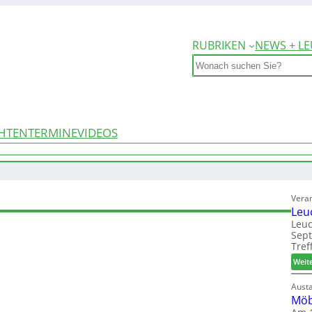
RUBRIKEN
NEWS + LE
Search
HTEN
TERMINE
VIDEOS
Vera
Leu
Leuc
Sep
Tref
Weit
Aust
Möb