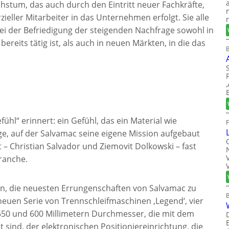
hstum, das auch durch den Eintritt neuer Fachkräfte,
eller Mitarbeiter in das Unternehmen erfolgt. Sie alle
bei der Befriedigung der steigenden Nachfrage sowohl in
ereits tätig ist, als auch in neuen Märkten, in die das
B
fühl“ erinnert: ein Gefühl, das ein Material wie
ge, auf der Salvamac seine eigene Mission aufgebaut
– Christian Salvador und Ziemovit Dolkowski – fast
Branche.
ein, die neuesten Errungenschaften von Salvamac zu
neuen Serie von Trennschleifmaschinen ‚Legend‘, vier
 550 und 600 Millimetern Durchmesser, die mit dem
t sind, der elektronischen Positioniereinrichtung, die