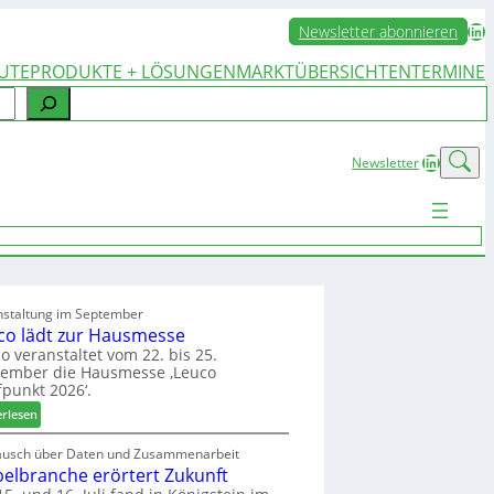
LinkedIn
Newsletter abonnieren
UTE
PRODUKTE + LÖSUNGEN
MARKTÜBERSICHTEN
TERMINE
LinkedIn
Newsletter
nstaltung im September
co lädt zur Hausmesse
o veranstaltet vom 22. bis 25.
tember die Hausmesse ‚Leuco
fpunkt 2026‘.
:
erlesen
L
e
ausch über Daten und Zusammenarbeit
elbranche erörtert Zukunft
u
c