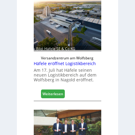
s
c
h
i
n
e
n
b
a
Bild: Häfele SE & Co KG
u
d
Versandzentrum am Wolfsberg
Häfele eröffnet Logistikbereich
i
g
Am 17. Juli hat Häfele seinen
neuen Logistikbereich auf dem
i
Wolfsberg in Nagold eröffnet.
t
a
l
:
Weiterlesen
i
H
s
ä
i
f
e
e
r
l
t
e
s
e