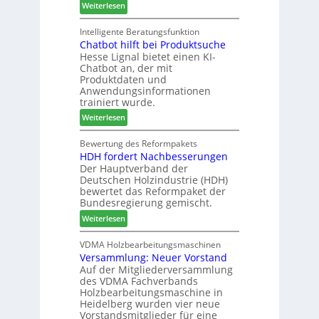
:
Weiterlesen
A
u
a
M
k
n
g
a
Intelligente Beratungsfunktion
t
d
Chatbot hilft bei Produktsuche
T
i
-
Hesse Lignal bietet einen KI-
e
o
V
Chatbot an, der mit
c
n
e
Produktdaten und
m
s
r
Anwendungsinformationen
e
w
b
trainiert wurde.
l
o
i
:
Weiterlesen
d
c
n
C
e
h
d
h
Bewertung des Reformpakets
t
e
e
HDH fordert Nachbesserungen
a
B
n
r
Der Hauptverband der
t
e
2
Deutschen Holzindustrie (HDH)
b
s
0
bewertet das Reformpaket der
o
u
2
Bundesregierung gemischt.
t
c
6
:
Weiterlesen
h
h
H
i
e
D
VDMA Holzbearbeitungsmaschinen
l
r
Versammlung: Neuer Vorstand
H
f
z
Auf der Mitgliederversammlung
f
t
a
des VDMA Fachverbands
o
b
h
Holzbearbeitungsmaschine in
r
e
l
Heidelberg wurden vier neue
d
i
e
Vorstandsmitglieder für eine