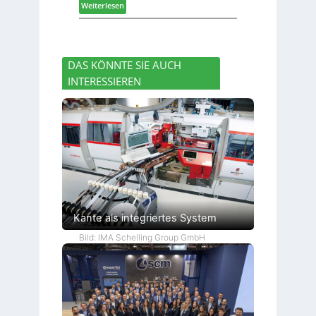
:
Weiterlesen
a
r
n
L
d
a
d
i
e
b
g
r
s
n
I
c
DAS KÖNNTE SIE AUCH
a
n
h
INTERESSIEREN
z
t
i
e
e
e
i
r
d
g
z
e
t
u
t
H
m
o
2
l
0
z
2
b
7
a
Kante als integriertes System
u
p
Bild: IMA Schelling Group GmbH
r
o
z
e
s
s