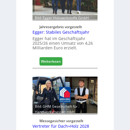
i
r
c
ö
h
f
Bild: Egger Holzwerkstoffe GmbH
f
n
Jahresergebnis vorgestellt
Egger: Stabiles Geschäftsjahr
e
t
Egger hat im Geschäftsjahr
2025/26 einen Umsatz von 4,26
L
Milliarden Euro erzielt.
o
g
i
:
Weiterlesen
s
E
t
g
i
g
k
e
b
r
e
:
r
S
e
t
Bild: GHM Gesellschaft für
i
a
Handwerksmessen mbH
c
b
h
Messegesichter vorgestellt
i
Vertreter für Dach+Holz 2028
l