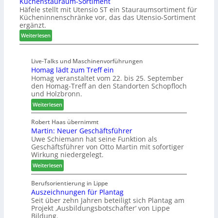
Küchenstauraum-Sortiment
e
g
b
t
Häfele stellt mit Utensio ST ein Stauraumsortiment für
i
a
t
Kücheninnenschränke vor, das das Utensio-Sortiment
P
n
e
ergänzt.
r
x
:
e
Weiterlesen
s
K
i
t
ü
s
e
Live-Talks und Maschinenvorführungen
c
e
l
Homag lädt zum Treff ein
h
f
l
Homag veranstaltet vom 22. bis 25. September
e
ü
e
den Homag-Treff an den Standorten Schopfloch
n
r
n
und Holzbronn.
s
W
a
:
Weiterlesen
t
e
u
H
a
m
s
o
Robert Haas übernimmt
u
h
Martin: Neuer Geschäftsführer
m
r
ö
Uwe Schiemann hat seine Funktion als
a
a
n
Geschäftsführer von Otto Martin mit sofortiger
g
u
e
Wirkung niedergelegt.
l
m
r
:
ä
Weiterlesen
-
M
d
S
a
t
Berufsorientierung in Lippe
o
Auszeichnungen für Plantag
r
z
r
Seit über zehn Jahren beteiligt sich Plantag am
t
u
t
Projekt ‚Ausbildungsbotschafter‘ von Lippe
i
m
i
Bildung.
n
T