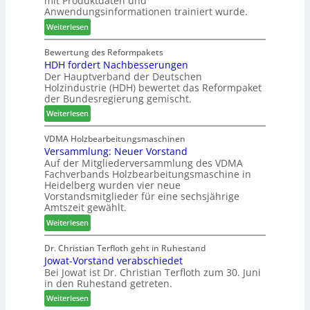
mit Produktdaten und
-
c
o
Anwendungsinformationen trainiert wurde.
V
m
n
e
:
e
Weiterlesen
s
r
C
l
w
b
h
d
Bewertung des Reformpakets
o
HDH fordert Nachbesserungen
i
a
e
c
Der Hauptverband der Deutschen
n
t
t
h
Holzindustrie (HDH) bewertet das Reformpaket
d
b
B
e
der Bundesregierung gemischt.
e
o
e
n
:
r
t
Weiterlesen
s
2
H
h
u
0
D
i
VDMA Holzbearbeitungsmaschinen
c
2
Versammlung: Neuer Vorstand
H
l
h
6
Auf der Mitgliederversammlung des VDMA
f
f
e
Fachverbands Holzbearbeitungsmaschine in
o
t
r
Heidelberg wurden vier neue
r
b
z
Vorstandsmitglieder für eine sechsjährige
d
e
a
Amtszeit gewählt.
e
i
h
:
Weiterlesen
r
P
l
V
t
r
e
e
Dr. Christian Terfloth geht in Ruhestand
N
o
n
Jowat-Vorstand verabschiedet
r
a
d
Bei Jowat ist Dr. Christian Terfloth zum 30. Juni
s
c
u
in den Ruhestand getreten.
a
h
k
m
:
Weiterlesen
b
t
m
J