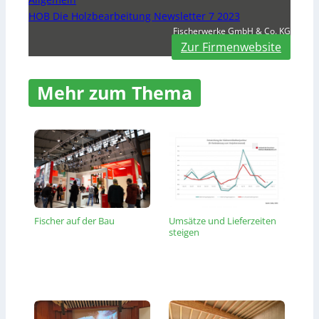
HOB Die Holzbearbeitung Newsletter 7 2023
Fischerwerke GmbH & Co. KG
Zur Firmenwebsite
Mehr zum Thema
Fischer auf der Bau
Umsätze und Lieferzeiten
steigen