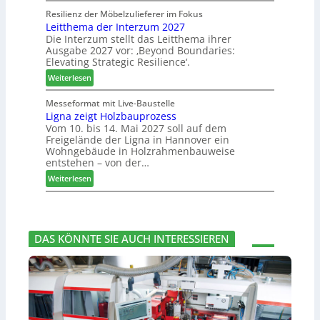
e
s
l
o
Resilienz der Möbelzulieferer im Fokus
s
u
u
Leitthema der Interzum 2027
w
s
c
n
Die Interzum stellt das Leitthema ihrer
a
e
h
Ausgabe 2027 vor: ‚Beyond Boundaries:
g
t
r
e
Elevating Strategic Resilience‘.
:
-
u
N
:
V
Weiterlesen
n
e
L
o
g
u
e
r
Messeformat mit Live-Baustelle
e
e
Ligna zeigt Holzbauprozess
i
s
n
Vom 10. bis 14. Mai 2027 soll auf dem
r
t
t
Freigelände der Ligna in Hannover ein
V
t
a
Wohngebäude in Holzrahmenbauweise
o
h
n
entstehen – von der…
r
e
d
:
Weiterlesen
s
m
v
L
t
a
e
i
a
d
r
g
n
e
a
n
d
r
b
DAS KÖNNTE SIE AUCH INTERESSIEREN
a
I
s
z
n
c
e
t
h
i
e
i
g
r
e
t
z
d
H