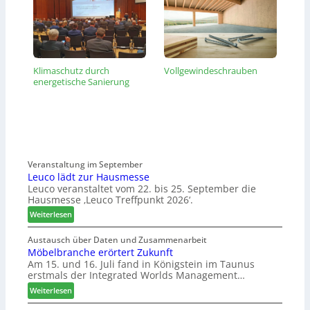
Klimaschutz durch
Vollgewindeschrauben
energetische Sanierung
Veranstaltung im September
Leuco lädt zur Hausmesse
Leuco veranstaltet vom 22. bis 25. September die
Hausmesse ‚Leuco Treffpunkt 2026‘.
:
Weiterlesen
L
e
Austausch über Daten und Zusammenarbeit
Möbelbranche erörtert Zukunft
u
Am 15. und 16. Juli fand in Königstein im Taunus
c
erstmals der Integrated Worlds Management…
o
l
:
Weiterlesen
ä
M