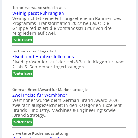
d
ö
t
Technikvorstand scheidet aus
b
Weinig passt Führung an
z
e
Weinig richtet seine Führungsebene im Rahmen des
u
l
Programms ‚Transformation 2027‘ neu aus: Die
r
b
Gruppe reduziert die Vorstandsstruktur von drei
H
r
Mitgliedern auf zwei.
a
a
:
Weiterlesen
u
n
W
s
c
e
Fachmesse in Klagenfurt
m
h
Elvedi und Hubtex stellen aus
i
e
e
Elvedi präsentiert auf der Holz&Bau in Klagenfurt vom
n
s
e
2. bis 5. September Lagerlösungen.
i
s
r
g
:
Weiterlesen
e
ö
p
E
r
a
l
t
s
German Brand Award für Markenstrategie
v
e
Zwei Preise für Wemhöner
s
e
r
Wemhöner wurde beim German Brand Award 2026
t
d
t
zweifach ausgezeichnet: in den Kategorien ‚Excellent
F
i
Z
Brands – Industry, Machines & Engineering‘ sowie
ü
u
u
‚Brand Strategy…
h
n
k
:
Weiterlesen
r
d
u
Z
u
H
n
w
Erweiterte Küchenausstattung
n
u
f