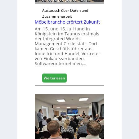
Bild: Integrated Worlds GmbH
r
H
Austausch über Daten und
a
Zusammenarbeit
Möbelbranche erörtert Zukunft
u
s
Am 15. und 16. Juli fand in
Königstein im Taunus erstmals
m
der Integrated Worlds
e
Management Circle statt. Dort
s
kamen Geschäftsführer aus
s
Industrie und Handel, Vertreter
e
von Einkaufsverbänden,
Softwareunternehmen,…
:
Weiterlesen
M
ö
b
e
l
b
r
a
n
c