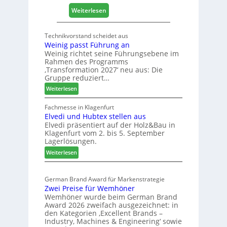
i
:
Weiterlesen
s
E
t
g
Technikvorstand scheidet aus
i
g
Weinig passt Führung an
k
e
Weinig richtet seine Führungsebene im
b
r
Rahmen des Programms
e
:
‚Transformation 2027‘ neu aus: Die
r
Gruppe reduziert…
S
e
t
:
Weiterlesen
i
a
W
c
b
e
Fachmesse in Klagenfurt
h
i
Elvedi und Hubtex stellen aus
i
Elvedi präsentiert auf der Holz&Bau in
n
l
Klagenfurt vom 2. bis 5. September
i
e
Lagerlösungen.
g
s
:
p
Weiterlesen
G
E
a
e
l
s
s
German Brand Award für Markenstrategie
v
s
c
Zwei Preise für Wemhöner
e
t
h
Wemhöner wurde beim German Brand
d
F
ä
Award 2026 zweifach ausgezeichnet: in
i
ü
f
den Kategorien ‚Excellent Brands –
u
h
Industry, Machines & Engineering‘ sowie
t
n
r