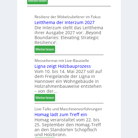
:
c
Weiterlesen
S
L
h
o
a
n
r
Resilienz der Möbelzulieferer im Fokus
m
u
t
Leitthema der Interzum 2027
e
n
i
Die Interzum stellt das Leitthema
l
g
m
ihrer Ausgabe 2027 vor: ‚Beyond
l
e
e
Boundaries: Elevating Strategic
o
n
n
Resilience‘.
-
f
t
:
Weiterlesen
F
ü
L
r
r
e
Messeformat mit Live-Baustelle
ä
P
Ligna zeigt Holzbauprozess
i
s
l
Vom 10. bis 14. Mai 2027 soll auf
t
e
a
dem Freigelände der Ligna in
t
r
n
Hannover ein Wohngebäude in
h
u
t
Holzrahmenbauweise entstehen
e
n
a
– von der…
m
d
g
:
Weiterlesen
a
-
L
d
V
i
Live-Talks und Maschinenvorführungen
e
e
Homag lädt zum Treff ein
g
r
r
Homag veranstaltet vom 22. bis
n
I
b
25. September den Homag-Treff
a
n
i
an den Standorten Schopfloch
z
t
n
und Holzbronn.
e
e