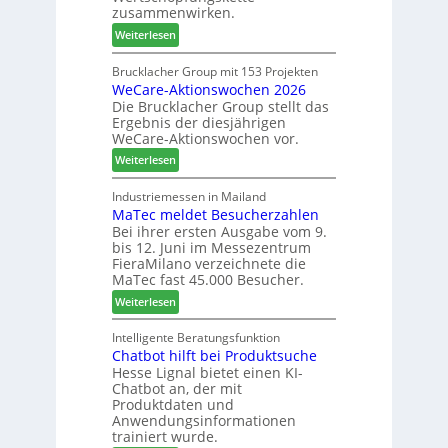
t
h
zusammenwirken.
B
ä
:
Weiterlesen
i
f
K
l
t
a
Brucklacher Group mit 153 Projekten
a
s
WeCare-Aktionswochen 2026
n
n
f
Die Brucklacher Group stellt das
t
z
ü
Ergebnis der diesjährigen
e
i
h
WeCare-Aktionswochen vor.
a
n
r
:
l
Weiterlesen
I
e
W
s
t
r
e
i
Industriemessen in Mailand
a
MaTec meldet Besucherzahlen
C
n
l
Bei ihrer ersten Ausgabe vom 9.
a
t
i
bis 12. Juni im Messezentrum
r
e
e
FieraMilano verzeichnete die
e
g
n
MaTec fast 45.000 Besucher.
-
r
:
Weiterlesen
A
i
M
k
e
a
Intelligente Beratungsfunktion
t
r
Chatbot hilft bei Produktsuche
T
i
t
Hesse Lignal bietet einen KI-
e
o
e
Chatbot an, der mit
c
n
s
Produktdaten und
m
s
S
Anwendungsinformationen
e
w
y
trainiert wurde.
l
o
s