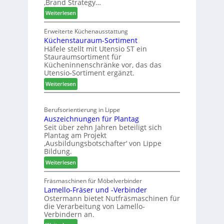
‚Brand Strategy…
s
d
u
:
Weiterlesen
j
H
n
Z
a
u
g
w
Erweiterte Küchenausstattung
h
b
a
Küchenstauraum-Sortiment
e
r
t
n
Häfele stellt mit Utensio ST ein
i
e
Stauraumsortiment für
P
x
Kücheninnenschränke vor, das das
r
s
Utensio-Sortiment ergänzt.
e
t
:
Weiterlesen
i
e
K
s
l
ü
e
l
Berufsorientierung in Lippe
c
f
e
Auszeichnungen für Plantag
h
ü
n
Seit über zehn Jahren beteiligt sich
e
r
a
Plantag am Projekt
n
W
u
‚Ausbildungsbotschafter‘ von Lippe
s
e
Bildung.
s
t
m
:
Weiterlesen
a
h
A
u
ö
u
Fräsmaschinen für Möbelverbinder
r
n
Lamello-Fräser und -Verbinder
s
a
e
Ostermann bietet Nutfräsmaschinen für
z
u
r
die Verarbeitung von Lamello-
e
m
Verbindern an.
i
-