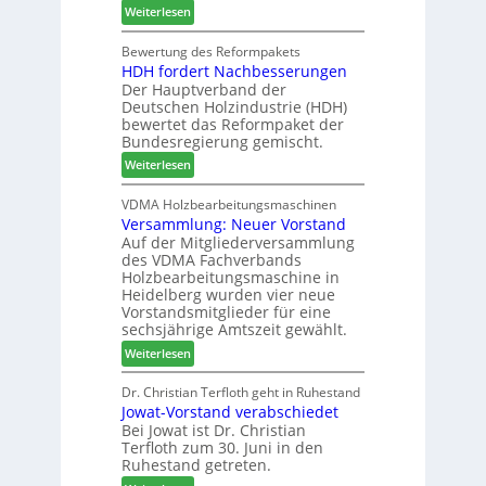
:
Weiterlesen
d
c
t
C
e
h
e
h
Bewertung des Reformpakets
t
e
m
HDH fordert Nachbesserungen
a
B
n
Der Hauptverband der
t
e
2
Deutschen Holzindustrie (HDH)
b
s
0
bewertet das Reformpaket der
o
u
2
Bundesregierung gemischt.
t
c
6
:
Weiterlesen
h
h
H
i
e
D
VDMA Holzbearbeitungsmaschinen
l
r
Versammlung: Neuer Vorstand
H
f
z
Auf der Mitgliederversammlung
f
t
a
des VDMA Fachverbands
o
b
h
Holzbearbeitungsmaschine in
r
e
l
Heidelberg wurden vier neue
d
i
e
Vorstandsmitglieder für eine
e
P
sechsjährige Amtszeit gewählt.
n
r
r
:
Weiterlesen
t
o
V
N
d
e
Dr. Christian Terfloth geht in Ruhestand
a
u
Jowat-Vorstand verabschiedet
r
c
k
Bei Jowat ist Dr. Christian
s
h
t
Terfloth zum 30. Juni in den
a
b
s
Ruhestand getreten.
m
e
u