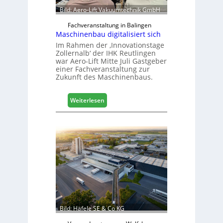
h
Bild: Aero-Lift Vakuumtechnik GmbH
e
e
Fachveranstaltung in Balingen
Maschinenbau digitalisiert sich
r
ö
Im Rahmen der ‚Innovationstage
Zollernalb‘ der IHK Reutlingen
r
war Aero-Lift Mitte Juli Gastgeber
t
einer Fachveranstaltung zur
e
Zukunft des Maschinenbaus.
r
t
:
Z
Weiterlesen
M
u
a
k
s
u
c
n
h
f
i
t
n
e
n
b
a
Bild: Häfele SE & Co KG
u
d