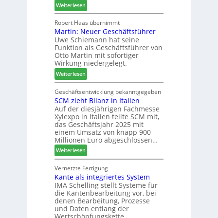
d
:
Weiterlesen
i
r
e
H
g
z
r
o
Robert Haas übernimmt
t
u
Martin: Neuer Geschäftsführer
m
H
m
Uwe Schiemann hat seine
a
o
2
Funktion als Geschäftsführer von
g
l
0
Otto Martin mit sofortiger
l
z
2
Wirkung niedergelegt.
ä
b
7
:
Weiterlesen
d
a
M
t
u
a
Geschäftsentwicklung bekanntgegeben
z
p
SCM zieht Bilanz in Italien
r
u
r
Auf der diesjährigen Fachmesse
t
m
o
Xylexpo in Italien teilte SCM mit,
i
T
z
das Geschäftsjahr 2025 mit
n
r
e
einem Umsatz von knapp 900
:
e
s
Millionen Euro abgeschlossen…
N
f
s
:
Weiterlesen
e
f
S
u
e
C
Vernetzte Fertigung
e
i
Kante als integriertes System
M
r
n
IMA Schelling stellt Systeme für
z
G
die Kantenbearbeitung vor, bei
i
e
denen Bearbeitung, Prozesse
e
s
und Daten entlang der
h
c
Wertschöpfungskette