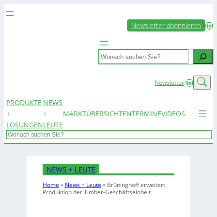
LinkedIn
Newsletter abonnieren
Search
LinkedIn
Newsletter
PRODUKTE
NEWS
+
+
MARKTÜBERSICHTEN
TERMINE
VIDEOS
LÖSUNGEN
LEUTE
Search
NEWS + LEUTE
Home
»
News + Leute
»
Brüninghoff erweitert
Produktion der Timber-Geschäftseinheit