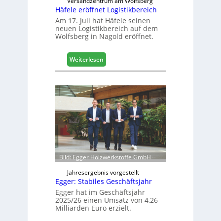
Versandzentrum am Wolfsberg
Häfele eröffnet Logistikbereich
i
g
Am 17. Juli hat Häfele seinen
neuen Logistikbereich auf dem
i
Wolfsberg in Nagold eröffnet.
t
a
l
:
Weiterlesen
i
H
s
ä
i
f
e
e
r
l
t
e
s
e
i
r
c
ö
h
f
Bild: Egger Holzwerkstoffe GmbH
f
n
Jahresergebnis vorgestellt
Egger: Stabiles Geschäftsjahr
e
t
Egger hat im Geschäftsjahr
2025/26 einen Umsatz von 4,26
L
Milliarden Euro erzielt.
o
g