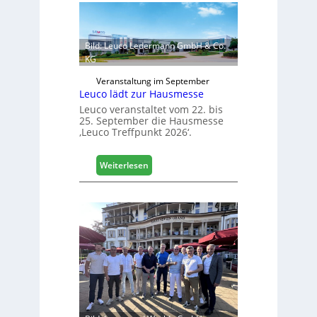
Bild: Leuco Ledermann GmbH & Co.
KG
Veranstaltung im September
Leuco lädt zur Hausmesse
Leuco veranstaltet vom 22. bis
25. September die Hausmesse
‚Leuco Treffpunkt 2026‘.
:
Weiterlesen
L
e
u
c
o
l
ä
d
t
z
u