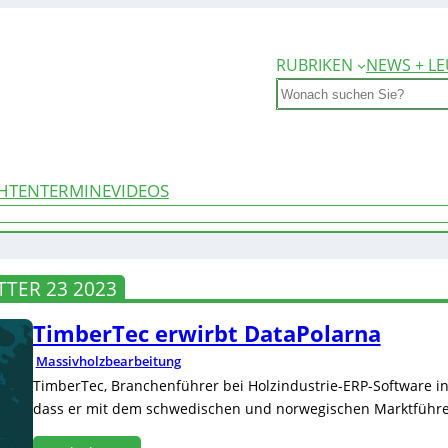
RUBRIKEN
NEWS + LE
Search
HTEN
TERMINE
VIDEOS
TER 23 2023
TimberTec erwirbt DataPolarna
Massivholzbearbeitung
TimberTec, Branchenführer bei Holzindustrie-ERP-Software in
dass er mit dem schwedischen und norwegischen Marktführer