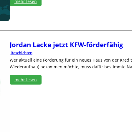
mehr lesen
:
T
i
m
b
e
r
Jordan Lacke jetzt KFW-förderfähig
T
Beschichten
e
c
Wer aktuell eine Förderung für ein neues Haus von der Kredit
e
Wiederaufbau) bekommen möchte, muss dafür bestimmte Nachh
r
w
mehr lesen
i
:
r
J
b
o
t
r
D
d
a
a
t
n
a
L
P