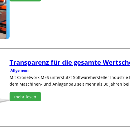
a
:
n
E
k
r
f
g
u
o
r
n
t
o
m
i
e
o
Transparenz für die gesamte Wertsc
h
Allgemein
n
e
Mit Cronetwork MES unterstützt Softwarehersteller Industri
S
dem Maschinen- und Anlagenbau seit mehr als 30 Jahren bei 
t
e
mehr lesen
c
k
:
d
T
o
r
s
a
e
n