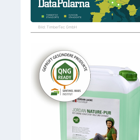
Bild: TimberTec GmbH