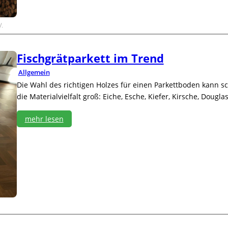
i
m
a
V.
s
c
h
Fischgrätparkett im Trend
u
Allgemein
t
z
Die Wahl des richtigen Holzes für einen Parkettboden kann sc
p
die Materialvielfalt groß: Eiche, Esche, Kiefer, Kirsche, Doug
r
o
mehr lesen
g
r
:
a
F
m
i
m
s
2
c
0
h
2
g
3
r
ä
t