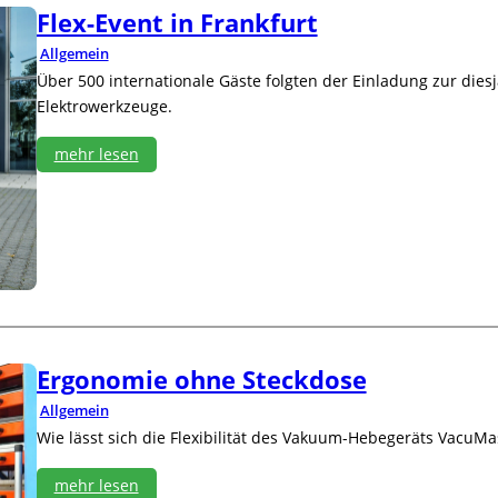
p
Flex-Event in Frankfurt
a
r
Allgemein
k
Über 500 internationale Gäste folgten der Einladung zur diesj
e
Elektrowerkzeuge.
t
t
i
mehr lesen
m
:
T
F
r
l
e
e
n
x
d
-
E
v
e
Ergonomie ohne Steckdose
n
t
Allgemein
i
Wie lässt sich die Flexibilität des Vakuum-Hebegeräts VacuMas
n
F
r
mehr lesen