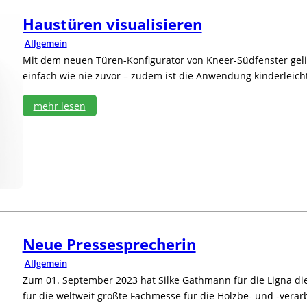
s
p
Haustüren visualisieren
a
Allgemein
r
e
Mit dem neuen Türen-Konfigurator von Kneer-Südfenster geli
n
einfach wie nie zuvor – zudem ist die Anwendung kinderleicht
z
f
mehr lesen
ü
r
:
d
H
i
a
e
u
g
s
e
t
s
ü
a
r
m
e
t
Neue Pressesprecherin
n
e
v
Allgemein
W
i
e
Zum 01. September 2023 hat Silke Gathmann für die Ligna d
s
r
u
für die weltweit größte Fachmesse für die Holzbe- und -verar
t
a