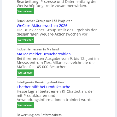
Bearbeitung, Prozesse und Daten entlang der
e
e
Wertschöpfungskette zusammenwirken.
h
s
:
Weiterlesen
t
c
K
B
h
a
Brucklacher Group mit 153 Projekten
i
ä
WeCare-Aktionswochen 2026
n
l
f
Die Brucklacher Group stellt das Ergebnis der
t
a
t
diesjährigen WeCare-Aktionswochen vor.
e
n
s
a
:
Weiterlesen
z
f
l
W
i
ü
s
e
Industriemessen in Mailand
n
h
i
MaTec meldet Besucherzahlen
C
I
r
n
Bei ihrer ersten Ausgabe vom 9. bis 12. Juni im
a
t
e
Messezentrum FieraMilano verzeichnete die
t
r
a
r
MaTec fast 45.000 Besucher.
e
e
l
g
:
-
Weiterlesen
i
r
M
A
e
i
a
k
Intelligente Beratungsfunktion
n
e
Chatbot hilft bei Produktsuche
T
t
Hesse Lignal bietet einen KI-Chatbot an, der
r
e
i
mit Produktdaten und
t
c
o
Anwendungsinformationen trainiert wurde.
e
m
n
s
:
e
Weiterlesen
s
S
C
l
w
y
h
d
Bewertung des Reformpakets
o