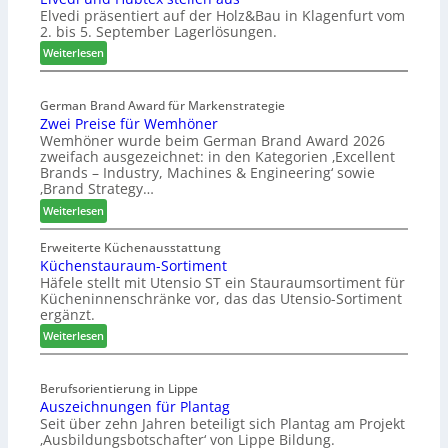
Elvedi präsentiert auf der Holz&Bau in Klagenfurt vom
n
2. bis 5. September Lagerlösungen.
i
g
:
Weiterlesen
p
E
a
l
s
German Brand Award für Markenstrategie
v
Zwei Preise für Wemhöner
s
e
Wemhöner wurde beim German Brand Award 2026
t
d
zweifach ausgezeichnet: in den Kategorien ‚Excellent
F
i
Brands – Industry, Machines & Engineering‘ sowie
ü
u
‚Brand Strategy…
h
n
:
Weiterlesen
r
d
Z
u
H
w
Erweiterte Küchenausstattung
n
u
Küchenstauraum-Sortiment
e
g
b
Häfele stellt mit Utensio ST ein Stauraumsortiment für
i
a
t
Kücheninnenschränke vor, das das Utensio-Sortiment
P
n
e
ergänzt.
r
x
:
e
Weiterlesen
s
K
i
t
ü
s
e
Berufsorientierung in Lippe
c
e
l
Auszeichnungen für Plantag
h
f
l
Seit über zehn Jahren beteiligt sich Plantag am Projekt
e
ü
e
‚Ausbildungsbotschafter‘ von Lippe Bildung.
n
r
n