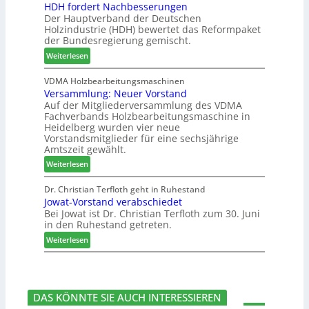
HDH fordert Nachbesserungen
s
a
e
c
Der Hauptverband der Deutschen
t
t
t
h
Holzindustrie (HDH) bewertet das Reformpaket
e
b
B
e
der Bundesregierung gemischt.
m
o
e
n
:
t
Weiterlesen
s
2
H
h
u
0
D
i
VDMA Holzbearbeitungsmaschinen
c
2
Versammlung: Neuer Vorstand
H
l
h
6
Auf der Mitgliederversammlung des VDMA
f
f
e
Fachverbands Holzbearbeitungsmaschine in
o
t
r
Heidelberg wurden vier neue
r
b
z
Vorstandsmitglieder für eine sechsjährige
d
e
a
Amtszeit gewählt.
e
i
h
:
Weiterlesen
r
P
l
V
t
r
e
e
Dr. Christian Terfloth geht in Ruhestand
N
o
n
Jowat-Vorstand verabschiedet
r
a
d
Bei Jowat ist Dr. Christian Terfloth zum 30. Juni
s
c
u
in den Ruhestand getreten.
a
h
k
m
:
Weiterlesen
b
t
m
J
e
s
l
o
s
u
u
w
s
c
n
a
e
h
DAS KÖNNTE SIE AUCH INTERESSIEREN
g
t
r
e