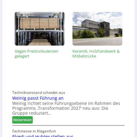
Gegen Preisturbulenzen
Keramik, Holzhandwerk &
gelagert
Möbelstücke
Technikvorstand scheidet aus
Weinig passt Führung an
Weinig richtet seine Führungsebene im Rahmen des
Programms ‚Transformation 2027‘ neu aus: Die
Gruppe reduziert…
:
Weiterlesen
W
e
Fachmesse in Klagenfurt
Elvedi und Hubtex stellen aus
i