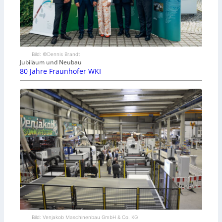
Bild: ©Dennis Brandt
Jubiläum und Neubau
80 Jahre Fraunhofer WKI
Bild: Venjakob Maschinenbau GmbH & Co. KG