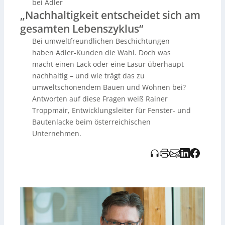
bei Adler
Bindemittel aus Biomasse (z. B. Agrarabfällen) und
„Nachhaltigkeit entscheidet sich am
weitere gesundheits- und umweltverträgliche
gesamten Lebenszyklus“
Inhaltsstoffe; auch die Verpackung nutzt recyceltes
Material. Beim Holzschutz betont Troppmeier, dass
Bei umweltfreundlichen Beschichtungen
Biozide je nach Anwendung sinnvoll sein können, weil
haben Adler-Kunden die Wahl. Doch was
sie die Lebensdauer verlängern und so Ressourcen
macht einen Lack oder eine Lasur überhaupt
sparen – bei Fenstern sind Wirkstoffe zudem sicher
nachhaltig – und wie trägt das zu
eingeschlossen. Insgesamt gilt: Nachhaltig ist nicht nur
das Produkt, sondern das gesamte Bauteil. Als
umweltschonendem Bauen und Wohnen bei?
besonders nachhaltigen Werkstoff hebt er Holz hervor –
Antworten auf diese Fragen weiß Rainer
vorausgesetzt, eine hochwertige, umweltfreundliche
Troppmair, Entwicklungsleiter für Fenster- und
Beschichtung schützt es dauerhaft.
Bautenlacke beim österreichischen
Unternehmen.