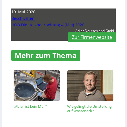
19. Mai 2026
Beschichten
HOB Die Holzbearbeitung 4 (Mai) 2026
Adler Deutschland GmbH
Zur Firmenwebsite
Mehr zum Thema
„Abfall ist kein Müll“
Wie gelingt die Umstellung
auf Wasserlack?