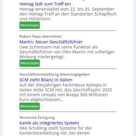
Homag lädt zum Treff ein
g
e
V
Homag veranstaltet vom 22. bis 25. September
n
r
e
den Homag-Treff an den Standorten Schopfloch
a
I
r
und Holzbronn.
z
n
b
:
e
Weiterlesen
t
i
H
i
e
n
o
g
Robert Haas übernimmt
r
d
Martin: Neuer Geschäftsführer
m
t
z
e
Uwe Schiemann hat seine Funktion als
a
H
u
r
Geschäftsführer von Otto Martin mit sofortiger
g
o
m
Wirkung niedergelegt.
l
l
2
:
ä
Weiterlesen
z
0
M
d
b
2
a
t
Geschäftsentwicklung bekanntgegeben
a
7
SCM zieht Bilanz in Italien
r
z
u
Auf der diesjährigen Fachmesse Xylexpo in
t
u
p
Italien teilte SCM mit, das Geschäftsjahr 2025
i
m
r
mit einem Umsatz von knapp 900 Millionen
n
T
o
Euro abgeschlossen…
:
r
z
:
Weiterlesen
N
e
e
S
e
f
s
C
Vernetzte Fertigung
u
f
s
Kante als integriertes System
M
e
e
IMA Schelling stellt Systeme für die
z
r
i
Kantenbearbeitung vor, bei denen
i
G
n