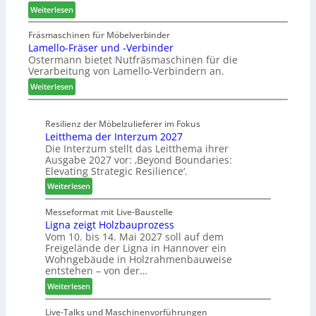
:
s
Weiterlesen
W
a
A
t
e
u
u
a
Fräsmaschinen für Möbelverbinder
m
s
Lamello-Fräser und -Verbinder
s
u
h
Ostermann bietet Nutfräsmaschinen für die
z
r
ö
Verarbeitung von Lamello-Verbindern an.
e
a
n
i
u
e
:
Weiterlesen
c
m
r
L
h
-
a
n
Resilienz der Möbelzulieferer im Fokus
S
m
Leitthema der Interzum 2027
u
o
e
Die Interzum stellt das Leitthema ihrer
n
r
l
Ausgabe 2027 vor: ‚Beyond Boundaries:
g
t
l
Elevating Strategic Resilience‘.
e
i
o
:
Weiterlesen
n
m
-
L
f
e
F
e
Messeformat mit Live-Baustelle
ü
n
r
Ligna zeigt Holzbauprozess
i
r
t
ä
Vom 10. bis 14. Mai 2027 soll auf dem
t
P
s
Freigelände der Ligna in Hannover ein
t
l
e
Wohngebäude in Holzrahmenbauweise
h
a
r
entstehen – von der…
e
n
u
:
Weiterlesen
m
t
n
L
a
a
d
i
Live-Talks und Maschinenvorführungen
d
g
-