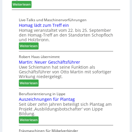
x
:
e
Weiterlesen
s
K
i
t
ü
s
e
Live-Talks und Maschinenvorführungen
c
e
l
Homag lädt zum Treff ein
h
f
l
Homag veranstaltet vom 22. bis 25. September
e
ü
e
den Homag-Treff an den Standorten Schopfloch
n
r
n
und Holzbronn.
s
W
a
:
Weiterlesen
t
e
u
H
a
m
s
o
Robert Haas übernimmt
u
h
Martin: Neuer Geschäftsführer
m
r
ö
Uwe Schiemann hat seine Funktion als
a
a
n
Geschäftsführer von Otto Martin mit sofortiger
g
u
e
Wirkung niedergelegt.
l
m
r
:
ä
Weiterlesen
-
M
d
S
a
t
Berufsorientierung in Lippe
o
Auszeichnungen für Plantag
r
z
r
Seit über zehn Jahren beteiligt sich Plantag am
t
u
t
Projekt ‚Ausbildungsbotschafter‘ von Lippe
i
m
i
Bildung.
n
T
m
:
:
Weiterlesen
r
e
A
N
e
n
u
e
Fräsmaschinen für Möbelverbinder
f
t