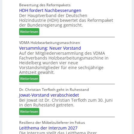
b
h
d
Bewertung des Reformpakets
o
HDH fordert Nachbesserungen
i
a
e
c
Der Hauptverband der Deutschen
n
t
t
h
Holzindustrie (HDH) bewertet das Reformpaket
d
b
B
e
der Bundesregierung gemischt.
e
o
e
n
:
r
t
Weiterlesen
s
2
H
h
u
0
D
i
VDMA Holzbearbeitungsmaschinen
c
2
Versammlung: Neuer Vorstand
H
l
h
6
Auf der Mitgliederversammlung des VDMA
f
f
e
Fachverbands Holzbearbeitungsmaschine in
o
t
r
Heidelberg wurden vier neue
r
b
z
Vorstandsmitglieder für eine sechsjährige
d
e
a
Amtszeit gewählt.
e
i
h
:
Weiterlesen
r
P
l
V
t
r
e
e
Dr. Christian Terfloth geht in Ruhestand
N
o
n
Jowat-Vorstand verabschiedet
r
a
d
Bei Jowat ist Dr. Christian Terfloth zum 30. Juni
s
c
u
in den Ruhestand getreten.
a
h
k
m
:
Weiterlesen
b
t
m
J
e
s
l
o
Resilienz der Möbelzulieferer im Fokus
s
u
u
Leitthema der Interzum 2027
w
s
c
n
Die Interzum stellt das Leitthema ihrer
a
e
h