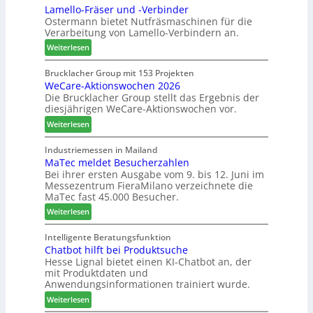
Lamello-Fräser und -Verbinder
s
u
f
Ostermann bietet Nutfräsmaschinen für die
z
e
e
Verarbeitung von Lamello-Verbindern an.
e
r
i
i
G
n
:
Weiterlesen
c
e
L
h
s
a
Brucklacher Group mit 153 Projekten
n
c
WeCare-Aktionswochen 2026
m
u
Die Brucklacher Group stellt das Ergebnis der
h
e
diesjährigen WeCare-Aktionswochen vor.
n
ä
l
g
f
l
:
Weiterlesen
e
t
o
W
n
s
-
e
Industriemessen in Mailand
f
f
F
MaTec meldet Besucherzahlen
C
ü
ü
r
Bei ihrer ersten Ausgabe vom 9. bis 12. Juni im
a
Messezentrum FieraMilano verzeichnete die
r
h
ä
r
MaTec fast 45.000 Besucher.
P
r
s
e
l
e
e
:
-
Weiterlesen
a
r
r
M
A
n
u
a
k
Intelligente Beratungsfunktion
t
n
Chatbot hilft bei Produktsuche
T
t
a
Hesse Lignal bietet einen KI-Chatbot an, der
d
e
i
mit Produktdaten und
g
-
c
o
Anwendungsinformationen trainiert wurde.
V
m
n
e
:
e
Weiterlesen
s
r
C
l
w