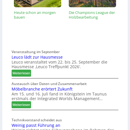
Heute schon an morgen
Die Champions League der
bauen
Holzbearbeitung
Veranstaltung im September
Leuco lädt zur Hausmesse
Leuco veranstaltet vom 22. bis 25. September die
Hausmesse ‚Leuco Treffpunkt 2026‘.
:
Weiterlesen
L
e
Austausch über Daten und Zusammenarbeit
Möbelbranche erörtert Zukunft
u
Am 15. und 16. Juli fand in Königstein im Taunus
c
erstmals der Integrated Worlds Management…
o
l
:
Weiterlesen
ä
M
d
ö
t
Technikvorstand scheidet aus
b
Weinig passt Führung an
z
e