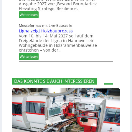
Ausgabe 2027 vor: ‚Beyond Boundaries:
g
t
r
e
Elevating Strategic Resilience‘.
:
-
u
N
:
V
Weiterlesen
n
e
L
o
g
u
e
r
Messeformat mit Live-Baustelle
e
e
Ligna zeigt Holzbauprozess
i
s
n
Vom 10. bis 14. Mai 2027 soll auf dem
r
t
t
Freigelände der Ligna in Hannover ein
V
t
a
Wohngebäude in Holzrahmenbauweise
o
h
n
entstehen – von der…
r
e
d
:
Weiterlesen
s
m
v
L
t
a
e
i
a
d
r
g
n
e
a
n
d
r
b
DAS KÖNNTE SIE AUCH INTERESSIEREN
a
I
s
z
n
c
e
t
h
i
e
i
g
r
e
t
z
d
H
u
e
o
m
t
l
2
z
0