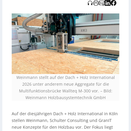
mit Schnellwechsler
Fasner Switch
, neue Aggregate wie
Fassadenschuh
und der Dichtbandapplikator
Rapigmaster
für Elementfertigung und
Fassadenmontage sowie der Montagetisch
BuildTech
A200
für unterschiedliche Bauelemente (u. a. Wand-,
Dach- und Giebelelemente) inklusive automatischer
Wendevorrichtung. Ergänzend bieten Grand IT und
Schuler Consulting Software- und Beratungsleistungen;
Schuler hält am 26. Februar um 14:30 Uhr einen Vortrag
zur Optimierung von Materialeinsatz, Prozessen und
Investitionen im Holzfertigbau.
Weinmann stellt auf der Dach + Holz International
2026 unter anderem neue Aggregate für die
Multifunktionsbrücke Wallteq M-300 vor. – Bild:
Weinmann Holzbausystemtechnik GmbH
Auf der diesjährigen Dach + Holz International in Köln
stellen Weinmann, Schulter Consulting und GranIT
neue Konzepte für den Holzbau vor. Der Fokus liegt