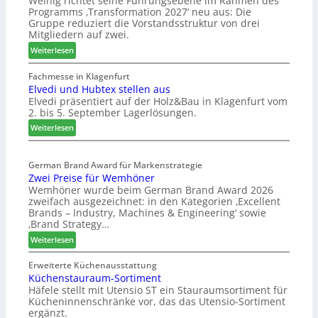
Weinig richtet seine Führungsebene im Rahmen des
u
l
Programms ‚Transformation 2027‘ neu aus: Die
r
b
Gruppe reduziert die Vorstandsstruktur von drei
H
r
Mitgliedern auf zwei.
a
a
:
Weiterlesen
u
n
W
s
c
e
Fachmesse in Klagenfurt
m
h
Elvedi und Hubtex stellen aus
i
e
e
Elvedi präsentiert auf der Holz&Bau in Klagenfurt vom
n
s
e
2. bis 5. September Lagerlösungen.
i
s
r
g
:
Weiterlesen
e
ö
p
E
r
a
l
t
s
German Brand Award für Markenstrategie
v
e
Zwei Preise für Wemhöner
s
e
r
Wemhöner wurde beim German Brand Award 2026
t
d
t
zweifach ausgezeichnet: in den Kategorien ‚Excellent
F
i
Z
Brands – Industry, Machines & Engineering‘ sowie
ü
u
u
‚Brand Strategy…
h
n
k
:
Weiterlesen
r
d
u
Z
u
H
n
w
Erweiterte Küchenausstattung
n
u
f
Küchenstauraum-Sortiment
e
g
b
t
Häfele stellt mit Utensio ST ein Stauraumsortiment für
i
a
t
Kücheninnenschränke vor, das das Utensio-Sortiment
P
n
e
ergänzt.
r