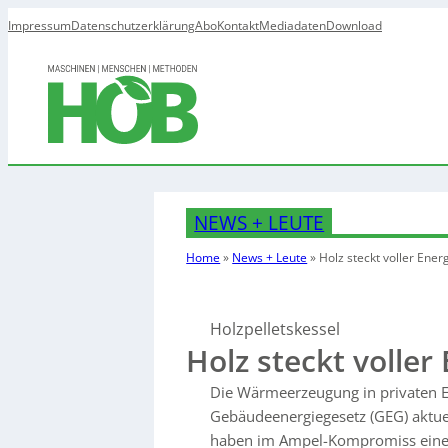
Impressum
Datenschutzerklärung
Abo
Kontakt
Mediadaten
Download
NEWS + LEUTE
Home
»
News + Leute
»
Holz steckt voller Ener
Holzpelletskessel
Holz steckt voller
Die Wärmeerzeugung in privaten E
Gebäudeenergiegesetz (GEG) aktuel
haben im Ampel-Kompromiss eine 