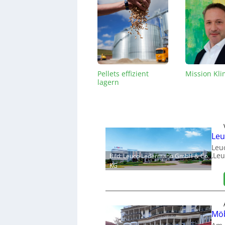
Pellets effizient
Mission Kl
lagern
Leu
Leu
‚Leu
Bild: Leuco Ledermann GmbH & Co.
KG
Möb