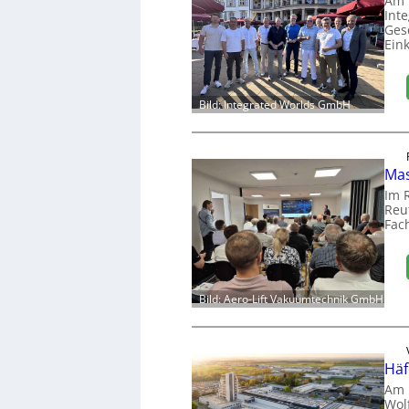
Am 
Int
Ges
Ein
Bild: Integrated Worlds GmbH
Mas
Im 
Reut
Fac
Bild: Aero-Lift Vakuumtechnik GmbH
Häf
Am 
Wol