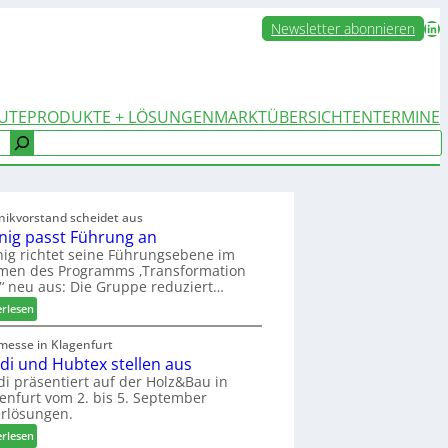
LinkedIn
Newsletter abonnieren
UTE
PRODUKTE + LÖSUNGEN
MARKTÜBERSICHTEN
TERMINE
nikvorstand scheidet aus
nig passt Führung an
ig richtet seine Führungsebene im
men des Programms ‚Transformation
‘ neu aus: Die Gruppe reduziert…
:
erlesen
W
e
messe in Klagenfurt
edi und Hubtex stellen aus
i
n
di präsentiert auf der Holz&Bau in
enfurt vom 2. bis 5. September
i
rlösungen.
g
p
:
erlesen