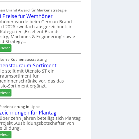
a
E
s
l
an Brand Award für Markenstrategie
s
v
i Preise für Wemhöner
t
e
höner wurde beim German Brand
F
d
d 2026 zweifach ausgezeichnet: in
ü
i
Kategorien ‚Excellent Brands –
h
u
stry, Machines & Engineering‘ sowie
r
n
nd Strategy…
u
d
:
erlesen
n
H
Z
g
u
w
iterte Küchenausstattung
a
b
henstauraum-Sortiment
e
n
t
i
le stellt mit Utensio ST ein
e
raumsortiment für
P
x
eninnenschränke vor, das das
r
s
sio-Sortiment ergänzt.
e
t
:
i
erlesen
e
K
s
l
ü
e
sorientierung in Lippe
l
c
f
zeichnungen für Plantag
e
h
ü
 über zehn Jahren beteiligt sich Plantag
n
e
r
rojekt ‚Ausbildungsbotschafter‘ von
a
n
W
e Bildung.
u
s
e
:
erlesen
s
t
m