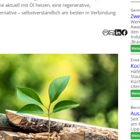
e aktuell mit Öl heizen, eine regenerative,
Germ
ernative – selbstverständlich am besten in Verbindung
Zwe
Wem
Awar
den 
Indu
‚Bra
Weit
Erwe
Küc
Häfe
Stau
Küch
Uten
Weit
Beruf
Aus
Seit
am P
Lipp
Weit