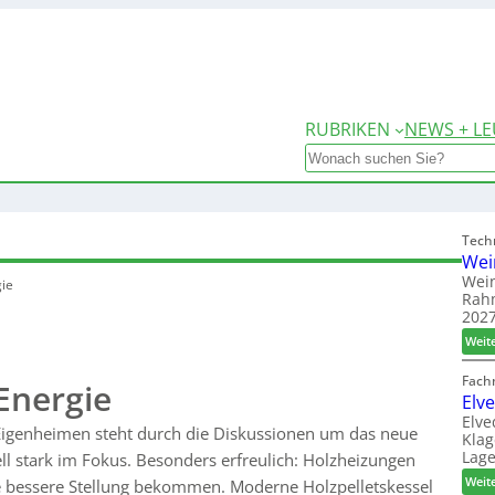
RUBRIKEN
NEWS + LE
Search
Tech
Wei
Wein
gie
Rah
2027
Weit
Fach
 Energie
Elv
Elve
igenheimen steht durch die Diskussionen um das neue
Klag
Lage
l stark im Fokus. Besonders erfreulich: Holzheizungen
Weit
bessere Stellung bekommen. Moderne Holzpelletskessel