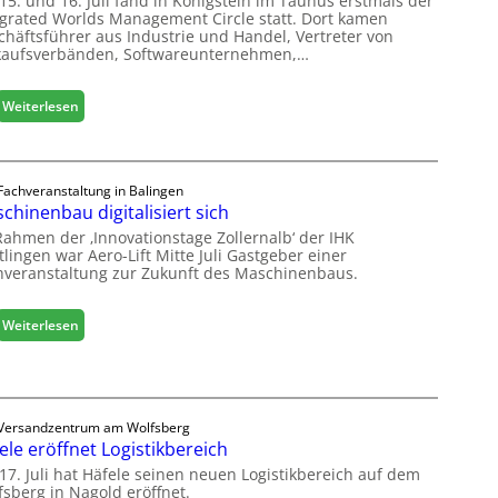
15. und 16. Juli fand in Königstein im Taunus erstmals der
o
egrated Worlds Management Circle statt. Dort kamen
l
chäftsführer aus Industrie und Handel, Vertreter von
ä
kaufsverbänden, Softwareunternehmen,…
d
t
:
Weiterlesen
z
M
u
ö
r
b
H
e
Fachveranstaltung in Balingen
a
chinenbau digitalisiert sich
l
u
b
s
Rahmen der ‚Innovationstage Zollernalb‘ der IHK
r
lingen war Aero-Lift Mitte Juli Gastgeber einer
m
hveranstaltung zur Zukunft des Maschinenbaus.
a
e
n
s
c
s
:
Weiterlesen
h
e
M
e
a
e
s
r
c
ö
Versandzentrum am Wolfsberg
h
r
ele eröffnet Logistikbereich
i
t
n
17. Juli hat Häfele seinen neuen Logistikbereich auf dem
e
fsberg in Nagold eröffnet.
e