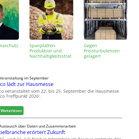
imaschutz
Spanplatten-
Gegen
Produktion und
Preisturbulenzen
Nachhaltigkeitsstrat
gelagert
egie…
Veranstaltung im September
co lädt zur Hausmesse
co veranstaltet vom 22. bis 25. September die Hausmesse
co Treffpunkt 2026‘.
:
Weiterlesen
L
e
Austausch über Daten und Zusammenarbeit
u
elbranche erörtert Zukunft
c