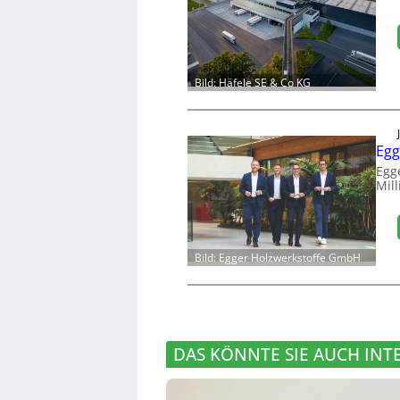
Bild: Häfele SE & Co KG
Egg
Egg
Mill
Bild: Egger Holzwerkstoffe GmbH
DAS KÖNNTE SIE AUCH INT