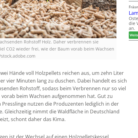
Fräs
Lam
Oste
die 
an.
Weit
achsenden Rohstoff Holz. Daher verbrennen sie
viel CO2 wieder frei, wie der Baum vorab beim Wachsen
o/stock.adobe.com
 zwei Hände voll Holzpellets reichen aus, um zehn Liter
 vier Minuten lang zu duschen. Dabei handelt es sich
senden Rohstoff, sodass beim Verbrennen nur so viel
um vorab beim Wachsen aufgenommen hat. Gut zu
n Presslinge nutzen die Produzenten lediglich in der
e. Gleichzeitig nimmt die Waldfläche in Deutschland
heizt, schont daher das Kima.
en ist der Wechsel auf einen Holzpelletskessel