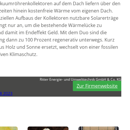
akuumröhrenkollektoren auf dem Dach liefern über den
zeiten hinein kostenfreie Wärme vom eigenen Dach.
eziellen Aufbaus der Kollektoren nutzbare Solarerträge
ringt nur an, um die bestehende Wärmelücke zu
nd damit im Endeffekt Geld. Mit dem Duo sind die
ng dann zu 100 Prozent regenerativ unterwegs. Kurz
s Holz und Sonne ersetzt, wechselt von einer fossilen
iven Klimaschutz.
Ritter Energie- und Umwelttechnik GmbH & Co. KG
Zur Firmenwebsite
8 2023