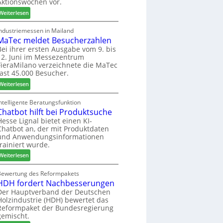
Aktionswochen vor.
l
n
f
o
f
ü
:
Weiterlesen
-
ü
h
W
F
r
r
e
Industriemessen in Mailand
r
P
MaTec meldet Besucherzahlen
e
C
ä
l
r
a
Bei ihrer ersten Ausgabe vom 9. bis
s
12. Juni im Messezentrum
a
r
FieraMilano verzeichnete die MaTec
e
n
e
fast 45.000 Besucher.
r
t
-
u
a
:
A
Weiterlesen
n
g
M
k
d
a
t
ntelligente Beratungsfunktion
-
Chatbot hilft bei Produktsuche
T
i
V
e
o
Hesse Lignal bietet einen KI-
Chatbot an, der mit Produktdaten
e
c
n
und Anwendungsinformationen
r
m
s
trainiert wurde.
b
e
w
i
:
l
Weiterlesen
o
n
C
d
c
d
h
e
Bewertung des Reformpakets
h
HDH fordert Nachbesserungen
e
a
t
e
r
t
B
Der Hauptverband der Deutschen
n
Holzindustrie (HDH) bewertet das
b
e
2
Reformpaket der Bundesregierung
o
s
0
gemischt.
t
u
2