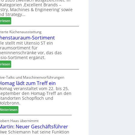
u
ü
i
Kategorien ‚Excellent Brands –
k
h
u
stry, Machines & Engineering‘ sowie
u
r
n
nd Strategy…
n
u
d
:
erlesen
f
n
H
Z
t
g
u
w
iterte Küchenausstattung
a
b
henstauraum-Sortiment
e
n
t
i
le stellt mit Utensio ST ein
e
raumsortiment für
P
x
eninnenschränke vor, das das
r
s
sio-Sortiment ergänzt.
e
t
:
i
erlesen
e
K
s
l
ü
e
Live-Talks und Maschinenvorführungen
l
c
f
Homag lädt zum Treff ein
e
h
ü
Homag veranstaltet vom 22. bis 25.
n
e
r
September den Homag-Treff an den
a
n
W
Standorten Schopfloch und
u
s
e
Holzbronn.
s
t
m
:
Weiterlesen
a
h
H
u
ö
o
Robert Haas übernimmt
r
n
Martin: Neuer Geschäftsführer
m
a
e
a
Uwe Schiemann hat seine Funktion
u
r