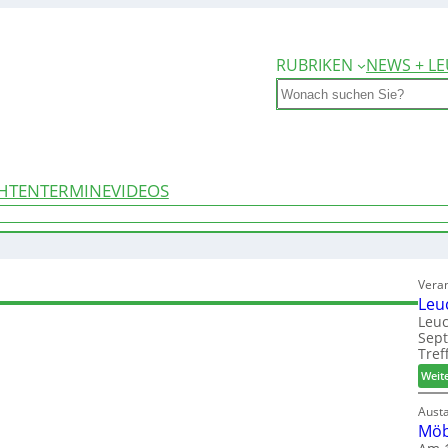
RUBRIKEN
NEWS + LE
Search
HTEN
TERMINE
VIDEOS
Vera
Leu
Leuc
Sep
Tref
Weit
Aust
Möb