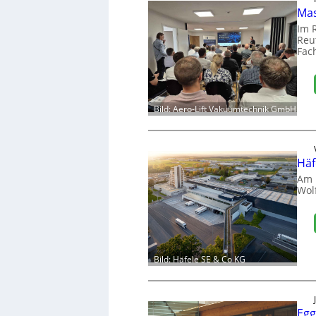
Mas
Im 
Reut
Fac
Bild: Aero-Lift Vakuumtechnik GmbH
Häf
Am 
Wol
Bild: Häfele SE & Co KG
Egg