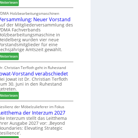
:
h
Weiterlesen
c
6
H
i
h
D
l
VDMA Holzbearbeitungsmaschinen
e
Versammlung: Neuer Vorstand
H
f
r
f
t
Auf der Mitgliederversammlung des
z
VDMA Fachverbands
o
b
a
Holzbearbeitungsmaschine in
r
e
h
Heidelberg wurden vier neue
d
i
l
Vorstandsmitglieder für eine
e
P
e
sechsjährige Amtszeit gewählt.
r
r
n
:
Weiterlesen
t
o
V
N
d
e
r. Christian Terfloth geht in Ruhestand
a
u
Jowat-Vorstand verabschiedet
r
c
k
s
Bei Jowat ist Dr. Christian Terfloth
h
t
zum 30. Juni in den Ruhestand
a
b
s
getreten.
m
e
u
m
:
Weiterlesen
s
c
l
J
s
h
u
o
esilienz der Möbelzulieferer im Fokus
e
e
n
Leitthema der Interzum 2027
w
r
g
a
Die Interzum stellt das Leitthema
u
:
ihrer Ausgabe 2027 vor: ‚Beyond
t
n
Boundaries: Elevating Strategic
N
-
g
Resilience‘.
e
V
e