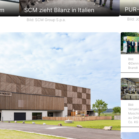
PUR-
em
SCM zieht Bilanz in Italien
Bild: 
Bild: SCM Group S.p.a.
Bild:
©Denn
Brandt
Bild:
Venjak
Maschi
au Gm
Co. KG