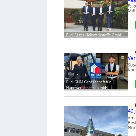
Egg
Mill
Bild: Egger Holzwerkstoffe GmbH
Ver
Sus
Kom
Bild: GHM Gesellschaft für
Handwerksmessen mbH
40 
Am 
Bes
Nür