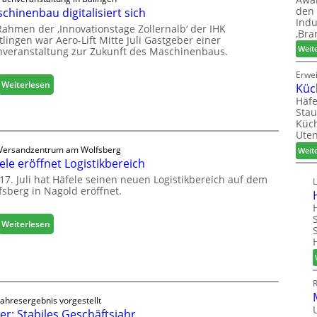
den 
chinenbau digitalisiert sich
Indu
Rahmen der ‚Innovationstage Zollernalb‘ der IHK
‚Bra
lingen war Aero-Lift Mitte Juli Gastgeber einer
Weit
hveranstaltung zur Zukunft des Maschinenbaus.
Erwe
:
Weiterlesen
Küc
M
Häfe
a
Stau
Küch
s
Uten
c
Versandzentrum am Wolfsberg
Weit
h
ele eröffnet Logistikbereich
i
n
17. Juli hat Häfele seinen neuen Logistikbereich auf dem
fsberg in Nagold eröffnet.
e
n
b
:
Weiterlesen
a
H
u
ä
d
f
i
e
g
l
i
Jahresergebnis vorgestellt
e
er: Stabiles Geschäftsjahr
t