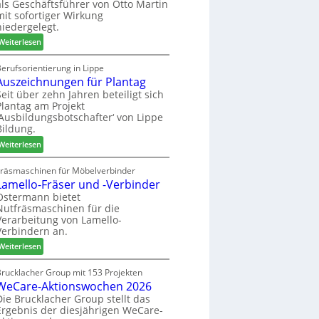
als Geschäftsführer von Otto Martin
g
m
mit sofortiger Wirkung
l
-
niedergelegt.
ä
S
:
d
Weiterlesen
o
M
t
r
a
z
erufsorientierung in Lippe
t
Auszeichnungen für Plantag
r
u
i
t
m
Seit über zehn Jahren beteiligt sich
m
Plantag am Projekt
i
T
e
‚Ausbildungsbotschafter‘ von Lippe
n
r
n
Bildung.
:
e
t
:
N
Weiterlesen
f
A
e
f
u
u
Fräsmaschinen für Möbelverbinder
e
Lamello-Fräser und -Verbinder
s
e
i
z
r
Ostermann bietet
n
Nutfräsmaschinen für die
e
G
Verarbeitung von Lamello-
i
e
Verbindern an.
c
s
:
h
Weiterlesen
c
L
n
h
a
u
Brucklacher Group mit 153 Projekten
ä
WeCare-Aktionswochen 2026
m
n
f
e
g
Die Brucklacher Group stellt das
t
Ergebnis der diesjährigen WeCare-
l
e
s