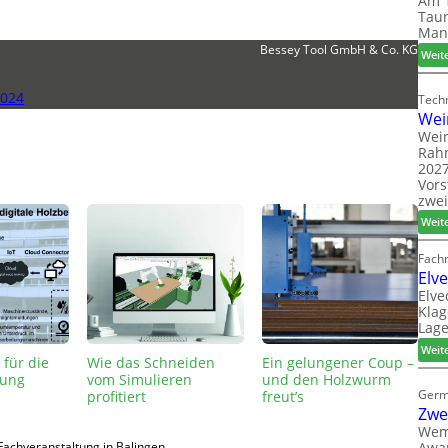
Am 1
Taun
Man
Bessey Tool GmbH & Co. KG
Weit
2024
Techn
Wei
Wein
Rah
2027
Vors
zwei
Weit
Fach
Elv
Elve
Klag
Lage
Weit
 für die
Wie das Schneiden
Ein gelungener Coup –
tung
vom Simulieren
und den Holzwurm
Germ
profitiert
freut’s
Zwe
Wem
Awar
Fachveranstaltung in Balingen