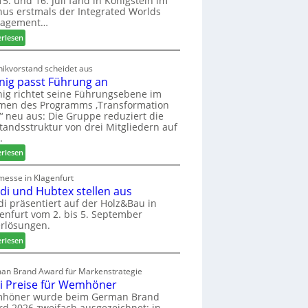
5. und 16. Juli fand in Königstein im
us erstmals der Integrated Worlds
o
agement…
l
ä
:
erlesen
d
M
t
ö
ikvorstand scheidet aus
z
b
nig passt Führung an
u
e
ig richtet seine Führungsebene im
r
l
men des Programms ‚Transformation
H
b
‘ neu aus: Die Gruppe reduziert die
a
r
tandsstruktur von drei Mitgliedern auf
u
a
.
s
n
:
erlesen
m
c
W
e
h
e
messe in Klagenfurt
s
e
edi und Hubtex stellen aus
i
s
e
n
di präsentiert auf der Holz&Bau in
e
r
enfurt vom 2. bis 5. September
i
ö
rlösungen.
g
r
p
:
erlesen
t
a
E
e
s
l
an Brand Award für Markenstrategie
r
s
v
i Preise für Wemhöner
t
t
e
höner wurde beim German Brand
Z
F
d
d 2026 zweifach ausgezeichnet: in