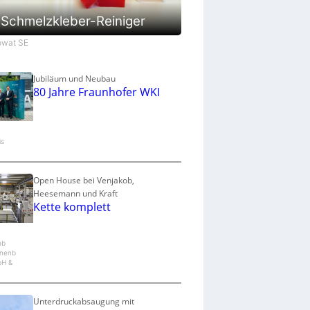
a
u
Schmelzkleber-Reiniger
p
r
Jowat SE
o
z
e
Jubiläum und Neubau
80 Jahre Fraunhofer WKI
s
s
is
Open House bei Venjakob,
Heesemann und Kraft
Kette komplett
ob
nenb
bH &
Unterdruckabsaugung mit