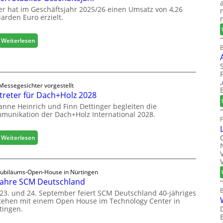
e
a
er hat im Geschäftsjahr 2025/26 einen Umsatz von 4,26
r
l
iarden Euro erzielt.
ö
i
f
s
f
:
Weiterlesen
i
n
B
E
e
e
g
r
t
g
t
L
e
s
o
Messegesichter vorgestellt
r
i
treter für Dach+Holz 2028
g
:
c
i
anne Heinrich und Finn Dettinger begleiten die
S
h
s
munikation der Dach+Holz International 2028.
t
t
a
i
b
:
Weiterlesen
k
i
V
b
l
e
e
e
r
r
Jubiläums-Open-House in Nürtingen
s
t
e
Jahre SCM Deutschland
G
r
i
e
23. und 24. September feiert SCM Deutschland 40-jähriges
e
c
tehen mit einem Open House im Technology Center in
s
t
tingen.
h
c
e
h
r