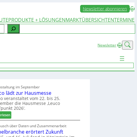
LinkedIn
Newsletter abonnieren
UTE
PRODUKTE + LÖSUNGEN
MARKTÜBERSICHTEN
TERMINE
LinkedIn
Newsletter
nstaltung im September
co lädt zur Hausmesse
o veranstaltet vom 22. bis 25.
tember die Hausmesse ‚Leuco
fpunkt 2026‘.
:
erlesen
L
e
ausch über Daten und Zusammenarbeit
elbranche erörtert Zukunft
u
c