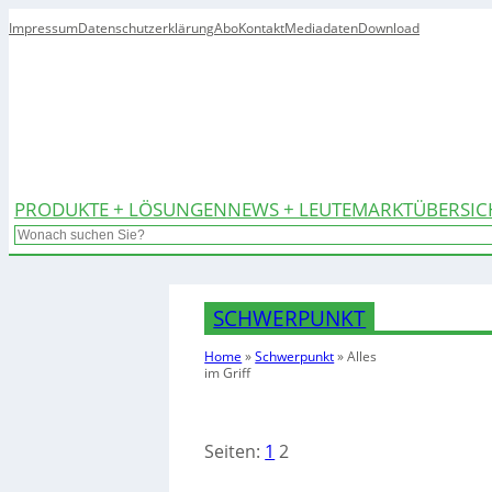
Impressum
Datenschutzerklärung
Abo
Kontakt
Mediadaten
Download
PRODUKTE + LÖSUNGEN
NEWS + LEUTE
MARKTÜBERSIC
Search
SCHWERPUNKT
Home
»
Schwerpunkt
»
Alles
im Griff
Seiten:
1
2