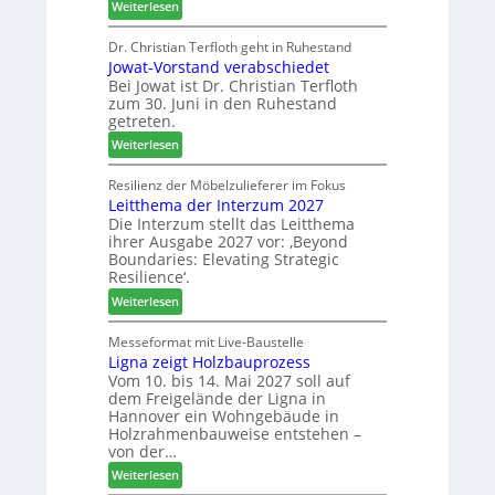
:
Weiterlesen
t
o
V
N
d
e
Dr. Christian Terfloth geht in Ruhestand
a
u
Jowat-Vorstand verabschiedet
r
c
k
Bei Jowat ist Dr. Christian Terfloth
s
h
t
zum 30. Juni in den Ruhestand
a
b
s
getreten.
m
e
u
:
m
Weiterlesen
s
c
J
l
s
h
o
u
Resilienz der Möbelzulieferer im Fokus
e
e
Leitthema der Interzum 2027
w
n
r
Die Interzum stellt das Leitthema
a
g
u
ihrer Ausgabe 2027 vor: ‚Beyond
t
:
n
Boundaries: Elevating Strategic
-
N
g
Resilience‘.
V
e
e
:
Weiterlesen
o
u
n
L
r
e
e
Messeformat mit Live-Baustelle
s
r
Ligna zeigt Holzbauprozess
i
t
V
Vom 10. bis 14. Mai 2027 soll auf
t
a
o
dem Freigelände der Ligna in
t
n
r
Hannover ein Wohngebäude in
h
d
s
Holzrahmenbauweise entstehen –
e
v
t
von der…
m
e
a
:
Weiterlesen
a
r
n
L