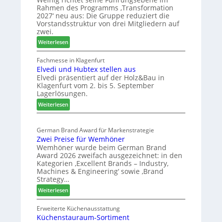
l
r
a
Rahmen des Programms ‚Transformation
b
H
n
2027‘ neu aus: Die Gruppe reduziert die
r
a
d
Vorstandsstruktur von drei Mitgliedern auf
a
u
zwei.
n
s
:
Weiterlesen
c
m
W
h
e
e
Fachmesse in Klagenfurt
e
s
Elvedi und Hubtex stellen aus
i
e
s
Elvedi präsentiert auf der Holz&Bau in
n
r
e
Klagenfurt vom 2. bis 5. September
i
ö
Lagerlösungen.
g
r
:
p
Weiterlesen
t
E
a
e
l
s
r
German Brand Award für Markenstrategie
v
s
t
Zwei Preise für Wemhöner
e
t
Z
Wemhöner wurde beim German Brand
d
F
u
Award 2026 zweifach ausgezeichnet: in den
i
ü
k
Kategorien ‚Excellent Brands – Industry,
u
h
u
Machines & Engineering‘ sowie ‚Brand
n
r
Strategy…
n
d
u
f
:
Weiterlesen
H
n
t
Z
u
g
w
Erweiterte Küchenausstattung
b
a
Küchenstauraum-Sortiment
e
t
n