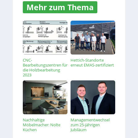
Mehr zum Thema
CNC-
Hettich-Standorte
Bearbeitungszentren für
erneut EMAS-zertifiziert
die Holzbearbeitung
2023
Nachhaltige
Managementwechsel
Möbelmacher: Nolte
zum 25-jährigen
Küchen
Jubiläum