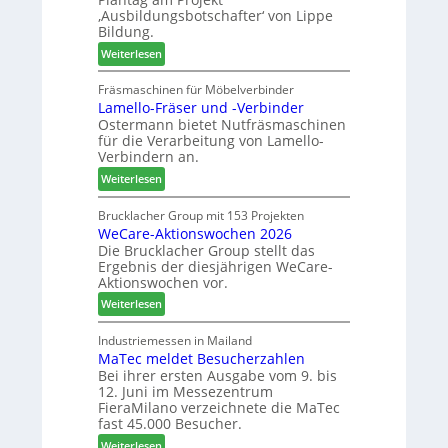
i
m
m
‚Ausbildungsbotschafter‘ von Lippe
n
T
e
Bildung.
:
r
n
:
Weiterlesen
N
e
t
A
e
f
u
Fräsmaschinen für Möbelverbinder
u
f
Lamello-Fräser und -Verbinder
s
e
e
Ostermann bietet Nutfräsmaschinen
z
r
i
für die Verarbeitung von Lamello-
e
G
n
Verbindern an.
i
e
:
c
Weiterlesen
s
L
h
c
a
n
Brucklacher Group mit 153 Projekten
h
WeCare-Aktionswochen 2026
m
u
ä
Die Brucklacher Group stellt das
e
n
f
Ergebnis der diesjährigen WeCare-
l
g
t
Aktionswochen vor.
l
e
s
:
o
Weiterlesen
n
f
W
-
f
ü
e
F
Industriemessen in Mailand
ü
h
MaTec meldet Besucherzahlen
C
r
r
r
Bei ihrer ersten Ausgabe vom 9. bis
a
ä
P
e
12. Juni im Messezentrum
r
s
l
r
FieraMilano verzeichnete die MaTec
e
e
a
fast 45.000 Besucher.
-
r
n
:
Weiterlesen
A
u