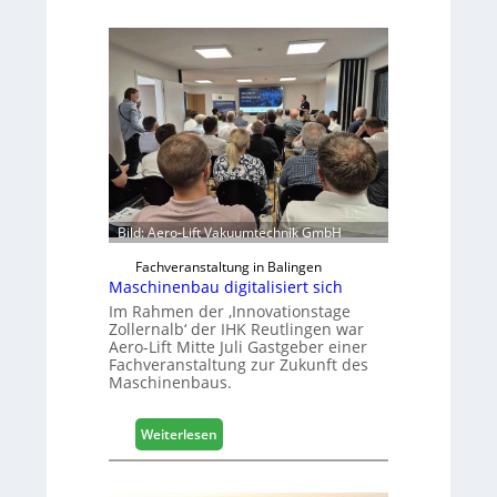
Bild: Aero-Lift Vakuumtechnik GmbH
Fachveranstaltung in Balingen
Maschinenbau digitalisiert sich
Im Rahmen der ‚Innovationstage
Zollernalb‘ der IHK Reutlingen war
Aero-Lift Mitte Juli Gastgeber einer
Fachveranstaltung zur Zukunft des
Maschinenbaus.
:
Weiterlesen
M
a
s