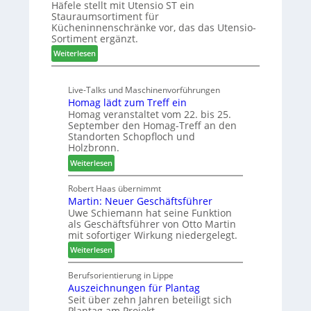
Häfele stellt mit Utensio ST ein
i
e
Stauraumsortiment für
P
x
Kücheninnenschränke vor, das das Utensio-
r
s
Sortiment ergänzt.
e
t
:
Weiterlesen
i
e
K
s
l
ü
e
l
Live-Talks und Maschinenvorführungen
c
f
e
Homag lädt zum Treff ein
h
ü
n
Homag veranstaltet vom 22. bis 25.
e
r
a
September den Homag-Treff an den
n
W
u
Standorten Schopfloch und
s
e
Holzbronn.
s
t
m
:
Weiterlesen
a
h
H
u
ö
o
Robert Haas übernimmt
r
n
Martin: Neuer Geschäftsführer
m
a
e
Uwe Schiemann hat seine Funktion
a
u
r
als Geschäftsführer von Otto Martin
g
m
mit sofortiger Wirkung niedergelegt.
l
-
:
ä
Weiterlesen
S
M
d
o
a
t
Berufsorientierung in Lippe
r
Auszeichnungen für Plantag
r
z
t
Seit über zehn Jahren beteiligt sich
t
u
i
Plantag am Projekt