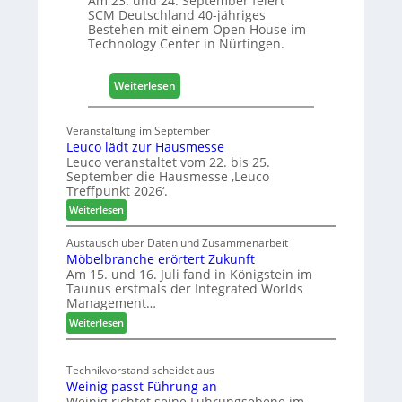
Am 23. und 24. September feiert
+
SCM Deutschland 40-jähriges
Bestehen mit einem Open House im
H
Technology Center in Nürtingen.
o
l
z
:
Weiterlesen
2
4
0
0
Veranstaltung im September
2
J
Leuco lädt zur Hausmesse
8
a
Leuco veranstaltet vom 22. bis 25.
h
September die Hausmesse ‚Leuco
r
Treffpunkt 2026‘.
e
:
Weiterlesen
S
L
C
e
Austausch über Daten und Zusammenarbeit
M
Möbelbranche erörtert Zukunft
u
D
Am 15. und 16. Juli fand in Königstein im
c
Taunus erstmals der Integrated Worlds
e
o
Management…
u
l
:
ä
Weiterlesen
t
M
d
s
ö
t
c
Technikvorstand scheidet aus
b
z
h
Weinig passt Führung an
e
u
l
Weinig richtet seine Führungsebene im