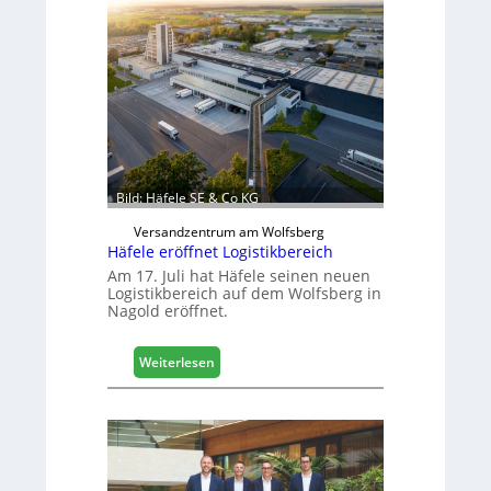
c
h
i
n
e
n
b
a
u
Bild: Häfele SE & Co KG
d
i
Versandzentrum am Wolfsberg
g
Häfele eröffnet Logistikbereich
i
Am 17. Juli hat Häfele seinen neuen
t
Logistikbereich auf dem Wolfsberg in
Nagold eröffnet.
a
l
i
:
Weiterlesen
s
H
i
ä
e
f
r
e
t
l
s
e