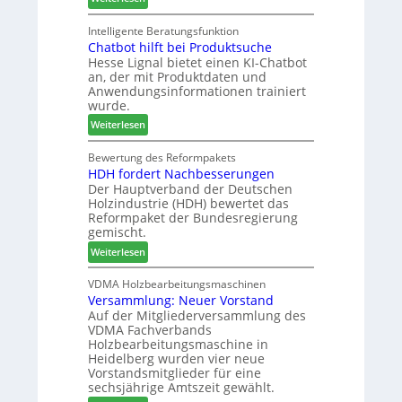
t
M
k
n
a
a
Intelligente Beratungsfunktion
t
d
g
Chatbot hilft bei Produktsuche
T
i
-
Hesse Lignal bietet einen KI-Chatbot
e
o
V
an, der mit Produktdaten und
c
n
e
Anwendungsinformationen trainiert
m
s
r
wurde.
e
w
b
:
Weiterlesen
l
o
i
C
d
c
n
h
Bewertung des Reformpakets
e
h
d
HDH fordert Nachbesserungen
a
t
e
e
Der Hauptverband der Deutschen
t
B
n
r
Holzindustrie (HDH) bewertet das
b
e
2
Reformpaket der Bundesregierung
o
s
0
gemischt.
t
u
2
:
Weiterlesen
h
c
6
H
i
h
D
VDMA Holzbearbeitungsmaschinen
l
e
Versammlung: Neuer Vorstand
H
f
r
Auf der Mitgliederversammlung des
f
t
z
VDMA Fachverbands
o
b
a
Holzbearbeitungsmaschine in
r
e
h
Heidelberg wurden vier neue
d
i
l
Vorstandsmitglieder für eine
e
P
e
sechsjährige Amtszeit gewählt.
r
r
n