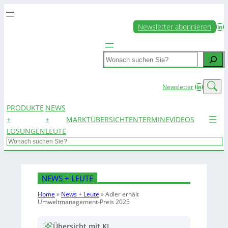
LinkedIn
Newsletter abonnieren
Search
LinkedIn
Newsletter
PRODUKTE
NEWS
+
+
MARKTÜBERSICHTEN
TERMINE
VIDEOS
LÖSUNGEN
LEUTE
Search
NEWS + LEUTE
Home
»
News + Leute
»
Adler erhält
Umweltmanagement-Preis 2025
Übersicht mit KI