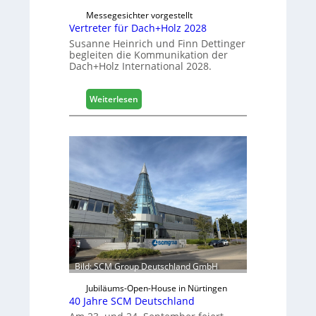
i
Messegesichter vorgestellt
l
Vertreter für Dach+Holz 2028
e
Susanne Heinrich und Finn Dettinger
s
begleiten die Kommunikation der
G
Dach+Holz International 2028.
e
s
:
Weiterlesen
c
V
h
e
ä
r
f
t
t
r
s
e
j
t
a
e
h
r
r
f
ü
r
Bild: SCM Group Deutschland GmbH
D
a
Jubiläums-Open-House in Nürtingen
c
40 Jahre SCM Deutschland
h