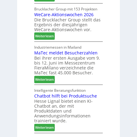
L
n
h
a
Brucklacher Group mit 153 Projekten
u
ä
WeCare-Aktionswochen 2026
m
n
f
Die Brucklacher Group stellt das
e
g
t
Ergebnis der diesjährigen
l
e
s
WeCare-Aktionswochen vor.
l
n
f
:
o
Weiterlesen
f
ü
W
-
ü
h
e
F
Industriemessen in Mailand
r
r
MaTec meldet Besucherzahlen
C
r
P
e
Bei ihrer ersten Ausgabe vom 9.
a
ä
l
r
bis 12. Juni im Messezentrum
r
s
a
FieraMilano verzeichnete die
e
e
n
MaTec fast 45.000 Besucher.
-
r
t
:
Weiterlesen
A
u
a
M
k
n
g
a
Intelligente Beratungsfunktion
t
d
Chatbot hilft bei Produktsuche
T
i
-
Hesse Lignal bietet einen KI-
e
o
V
Chatbot an, der mit
c
n
e
Produktdaten und
m
s
r
Anwendungsinformationen
e
w
b
trainiert wurde.
l
o
i
:
Weiterlesen
d
c
n
C
e
h
d