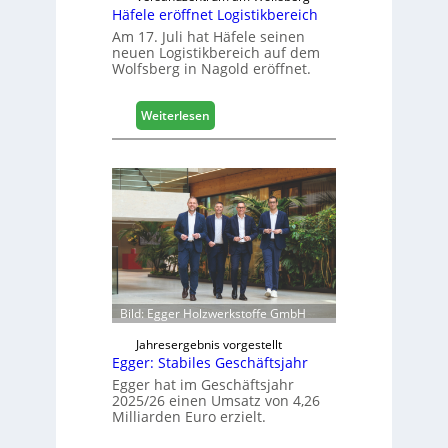
Häfele eröffnet Logistikbereich
i
g
Am 17. Juli hat Häfele seinen
neuen Logistikbereich auf dem
i
Wolfsberg in Nagold eröffnet.
t
a
l
:
Weiterlesen
i
H
s
ä
i
f
e
e
r
l
t
e
s
e
i
r
c
ö
h
f
Bild: Egger Holzwerkstoffe GmbH
f
n
Jahresergebnis vorgestellt
Egger: Stabiles Geschäftsjahr
e
t
Egger hat im Geschäftsjahr
2025/26 einen Umsatz von 4,26
L
Milliarden Euro erzielt.
o
g