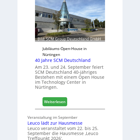
r
s
e
j
t
a
e
h
r
r
f
ü
Bild: SCM Group Deutschland GmbH
r
D
Jubiläums-Open-House in
a
Nürtingen
40 Jahre SCM Deutschland
c
h
Am 23. und 24. September feiert
SCM Deutschland 40-jähriges
+
Bestehen mit einem Open House
H
im Technology Center in
o
Nürtingen.
l
z
:
2
Weiterlesen
4
0
0
2
Veranstaltung im September
J
8
Leuco lädt zur Hausmesse
a
Leuco veranstaltet vom 22. bis 25.
h
September die Hausmesse ‚Leuco
r
Treffpunkt 2026‘.