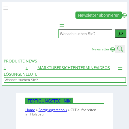
LinkedIn
Newsletter abonnieren
Search
LinkedIn
Newsletter
PRODUKTE
NEWS
+
+
MARKTÜBERSICHTEN
TERMINE
VIDEOS
LÖSUNGEN
LEUTE
Search
FERTIGUNGSTECHNIK
Home
»
Fertigungstechnik
»
CLT aufbereiten
im Holzbau