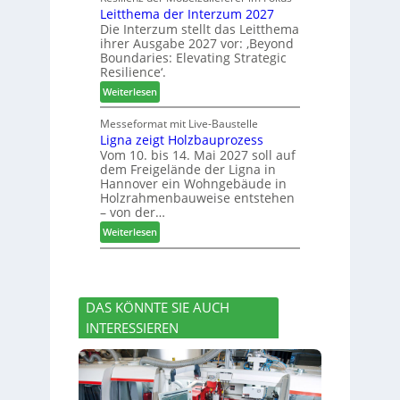
e
e
Leitthema der Interzum 2027
w
n
r
Die Interzum stellt das Leitthema
a
g
u
ihrer Ausgabe 2027 vor: ‚Beyond
t
:
n
Boundaries: Elevating Strategic
-
N
g
Resilience‘.
V
e
e
:
Weiterlesen
o
u
n
L
r
e
e
Messeformat mit Live-Baustelle
s
r
Ligna zeigt Holzbauprozess
i
t
V
Vom 10. bis 14. Mai 2027 soll auf
t
a
o
dem Freigelände der Ligna in
t
n
r
Hannover ein Wohngebäude in
h
d
s
Holzrahmenbauweise entstehen
e
v
t
– von der…
m
e
a
:
Weiterlesen
a
r
n
L
d
a
d
i
e
b
g
r
s
n
I
c
DAS KÖNNTE SIE AUCH
a
n
h
INTERESSIEREN
z
t
i
e
e
e
i
r
d
g
z
e
t
u
t