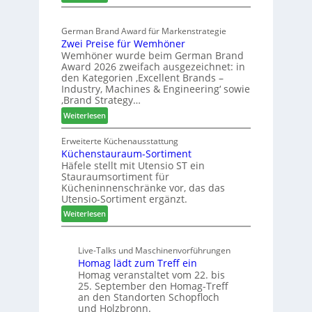
E
a
e
l
s
r
German Brand Award für Markenstrategie
v
s
t
Zwei Preise für Wemhöner
e
t
Z
Wemhöner wurde beim German Brand
d
F
u
Award 2026 zweifach ausgezeichnet: in
i
ü
k
den Kategorien ‚Excellent Brands –
u
h
u
Industry, Machines & Engineering‘ sowie
n
r
‚Brand Strategy…
n
d
u
f
:
Weiterlesen
H
n
t
Z
u
g
w
Erweiterte Küchenausstattung
b
a
Küchenstauraum-Sortiment
e
t
n
Häfele stellt mit Utensio ST ein
i
e
Stauraumsortiment für
P
x
Kücheninnenschränke vor, das das
r
s
Utensio-Sortiment ergänzt.
e
t
:
Weiterlesen
i
e
K
s
l
ü
e
l
Live-Talks und Maschinenvorführungen
c
f
e
Homag lädt zum Treff ein
h
ü
n
Homag veranstaltet vom 22. bis
e
r
a
25. September den Homag-Treff
n
W
u
an den Standorten Schopfloch
s
e
und Holzbronn.
s