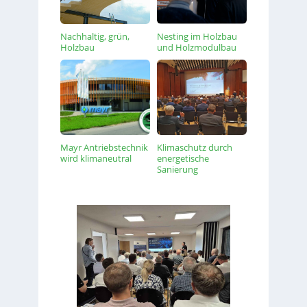
Nachhaltig, grün,
Nesting im Holzbau
Holzbau
und Holzmodulbau
Mayr Antriebstechnik
Klimaschutz durch
wird klimaneutral
energetische
Sanierung