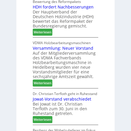
h
Bewertung des Reformpakets
t
e
e
HDH fordert Nachbesserungen
a
B
n
r
Der Hauptverband der
t
e
2
Deutschen Holzindustrie (HDH)
b
s
0
bewertet das Reformpaket der
o
u
2
Bundesregierung gemischt.
t
c
6
:
Weiterlesen
h
h
H
i
e
D
VDMA Holzbearbeitungsmaschinen
l
r
Versammlung: Neuer Vorstand
H
f
z
Auf der Mitgliederversammlung
f
t
a
des VDMA Fachverbands
o
b
h
Holzbearbeitungsmaschine in
r
e
l
Heidelberg wurden vier neue
d
i
e
Vorstandsmitglieder für eine
e
P
sechsjährige Amtszeit gewählt.
n
r
r
:
Weiterlesen
t
o
V
N
d
e
Dr. Christian Terfloth geht in Ruhestand
a
u
Jowat-Vorstand verabschiedet
r
c
k
Bei Jowat ist Dr. Christian
s
h
t
Terfloth zum 30. Juni in den
a
b
s
Ruhestand getreten.
m
e
u
:
m
Weiterlesen
s
c
J
l
s
h
o
u
Resilienz der Möbelzulieferer im Fokus