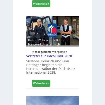
i
:
Weiterlesen
s
E
t
g
i
g
k
e
b
r
e
:
r
S
e
t
Bild: GHM Gesellschaft für
i
a
Handwerksmessen mbH
c
b
h
Messegesichter vorgestellt
i
Vertreter für Dach+Holz 2028
l
Susanne Heinrich und Finn
e
Dettinger begleiten die
s
Kommunikation der Dach+Holz
G
International 2028.
e
s
:
Weiterlesen
c
V
h
e
ä
r
f
t
t