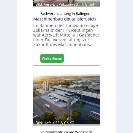
Bild: Aero-Lift Vakuumtechnik GmbH
Fachveranstaltung in Balingen
Maschinenbau digitalisiert sich
Im Rahmen der ‚Innovationstage
Zollernalb‘ der IHK Reutlingen
war Aero-Lift Mitte Juli Gastgeber
einer Fachveranstaltung zur
Zukunft des Maschinenbaus.
:
Weiterlesen
M
a
s
c
h
i
n
e
n
b
a
Bild: Häfele SE & Co KG
u
d
Versandzentrum am Wolfsberg