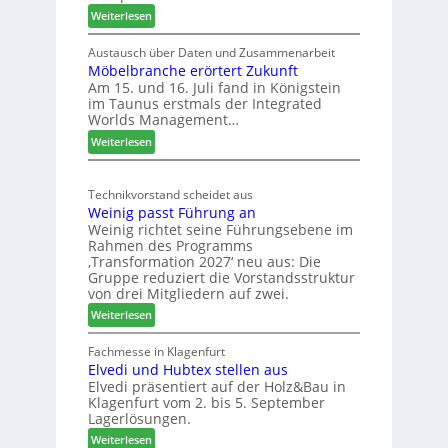
e
:
Weiterlesen
S
L
C
e
Austausch über Daten und Zusammenarbeit
M
Möbelbranche erörtert Zukunft
u
D
Am 15. und 16. Juli fand in Königstein
c
im Taunus erstmals der Integrated
e
o
Worlds Management…
u
l
:
ä
Weiterlesen
t
M
d
s
ö
t
c
Technikvorstand scheidet aus
b
z
h
Weinig passt Führung an
e
u
l
Weinig richtet seine Führungsebene im
l
r
a
Rahmen des Programms
b
H
n
‚Transformation 2027‘ neu aus: Die
r
a
d
Gruppe reduziert die Vorstandsstruktur
a
u
von drei Mitgliedern auf zwei.
n
s
:
Weiterlesen
c
m
W
h
e
e
Fachmesse in Klagenfurt
e
s
Elvedi und Hubtex stellen aus
i
e
s
Elvedi präsentiert auf der Holz&Bau in
n
r
e
Klagenfurt vom 2. bis 5. September
i
ö
Lagerlösungen.
g
r
:
p
Weiterlesen
t