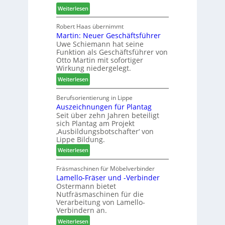
t
m
:
Weiterlesen
a
h
H
u
ö
o
Robert Haas übernimmt
r
n
Martin: Neuer Geschäftsführer
m
a
e
Uwe Schiemann hat seine
a
u
r
Funktion als Geschäftsführer von
g
m
Otto Martin mit sofortiger
l
-
Wirkung niedergelegt.
ä
S
:
Weiterlesen
d
o
M
t
r
a
Berufsorientierung in Lippe
z
t
Auszeichnungen für Plantag
r
u
i
Seit über zehn Jahren beteiligt
t
m
m
sich Plantag am Projekt
i
T
e
‚Ausbildungsbotschafter‘ von
n
r
n
Lippe Bildung.
:
e
t
:
Weiterlesen
N
f
A
e
f
u
Fräsmaschinen für Möbelverbinder
u
e
Lamello-Fräser und -Verbinder
s
e
i
Ostermann bietet
z
r
n
Nutfräsmaschinen für die
e
G
Verarbeitung von Lamello-
i
e
Verbindern an.
c
s
:
Weiterlesen
h
c