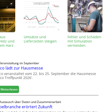
 aus
Umsätze und
Fehler und Schäden
 Holz und
Lieferzeiten steigen
mit Simulation
em Harz
vermeiden
Veranstaltung im September
co lädt zur Hausmesse
co veranstaltet vom 22. bis 25. September die Hausmesse
co Treffpunkt 2026‘.
:
Weiterlesen
L
e
Austausch über Daten und Zusammenarbeit
u
elbranche erörtert Zukunft
c