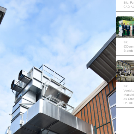
Bild: Pa
CAD A
Bild:
©Denn
Brandt
Bild:
Venjak
Maschi
au Gm
Co. KG