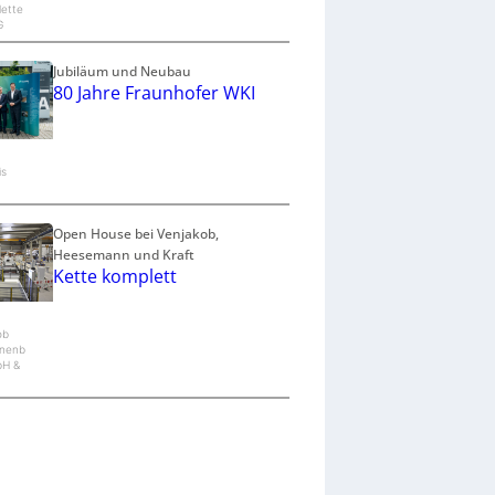
lette
G
Jubiläum und Neubau
80 Jahre Fraunhofer WKI
is
Open House bei Venjakob,
Heesemann und Kraft
Kette komplett
ob
nenb
bH &