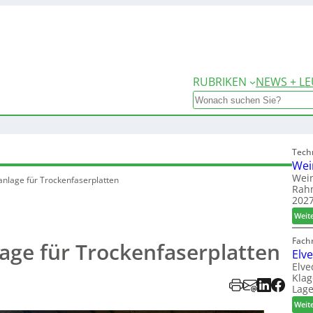
RUBRIKEN
NEWS + LE
Search
Tech
Wei
Wein
anlage für Trockenfaserplatten
Rah
2027
Weit
Fach
lage für Trockenfaserplatten
Elv
Elve
Klag
Lage
Weit