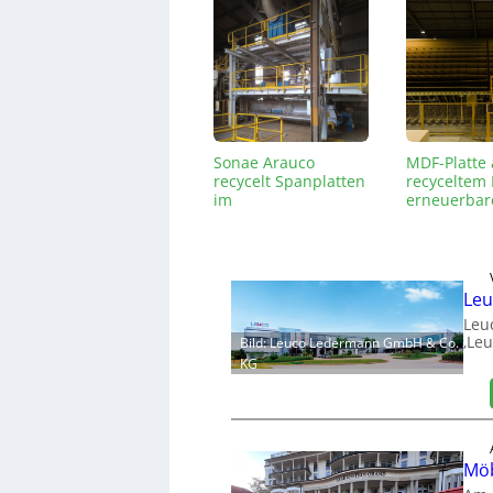
Sonae Arauco
MDF-Platte
recycelt Spanplatten
recyceltem
im
erneuerbar
Industriemaßstab
Leu
Leu
‚Leu
Bild: Leuco Ledermann GmbH & Co.
KG
Möb