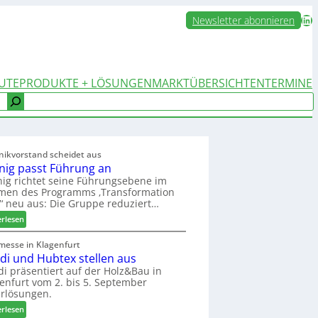
LinkedIn
Newsletter abonnieren
UTE
PRODUKTE + LÖSUNGEN
MARKTÜBERSICHTEN
TERMINE
nikvorstand scheidet aus
nig passt Führung an
ig richtet seine Führungsebene im
men des Programms ‚Transformation
‘ neu aus: Die Gruppe reduziert…
:
erlesen
W
e
messe in Klagenfurt
edi und Hubtex stellen aus
i
n
di präsentiert auf der Holz&Bau in
enfurt vom 2. bis 5. September
i
rlösungen.
g
p
:
erlesen