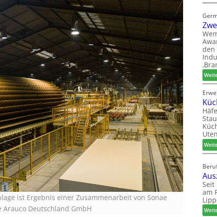
Germ
Zwe
Wem
Awar
den 
Indu
‚Bra
Weit
Erwe
Küc
Häfe
Stau
Küch
Uten
Weit
Beruf
Aus
Seit
am P
anlage ist Ergebnis einer Zusammenarbeit von Sonae
Lipp
ae Arauco Deutschland GmbH
Weit