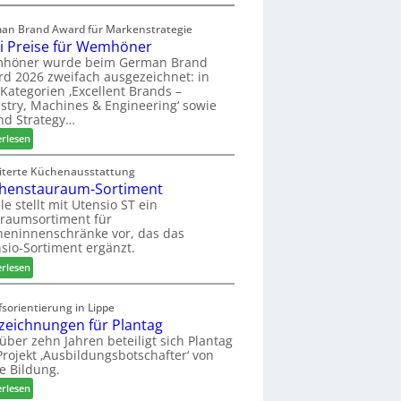
a
E
s
l
an Brand Award für Markenstrategie
s
v
i Preise für Wemhöner
t
e
höner wurde beim German Brand
F
d
d 2026 zweifach ausgezeichnet: in
ü
i
Kategorien ‚Excellent Brands –
h
u
stry, Machines & Engineering‘ sowie
r
n
nd Strategy…
u
d
:
erlesen
n
H
Z
g
u
w
iterte Küchenausstattung
a
b
henstauraum-Sortiment
e
n
t
i
le stellt mit Utensio ST ein
e
raumsortiment für
P
x
eninnenschränke vor, das das
r
s
sio-Sortiment ergänzt.
e
t
:
i
erlesen
e
K
s
l
ü
e
sorientierung in Lippe
l
c
f
zeichnungen für Plantag
e
h
ü
 über zehn Jahren beteiligt sich Plantag
n
e
r
rojekt ‚Ausbildungsbotschafter‘ von
a
n
W
e Bildung.
u
s
e
:
erlesen
s
t
m