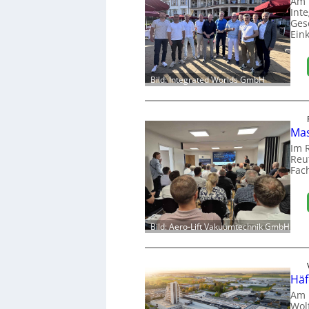
Am 
Int
Ges
Ein
Bild: Integrated Worlds GmbH
Mas
Im 
Reut
Fac
Bild: Aero-Lift Vakuumtechnik GmbH
Häf
Am 
Wol