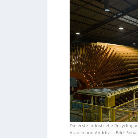
Die erste industrielle Recycling
Arauco und Andritz.
–
Bild: Son