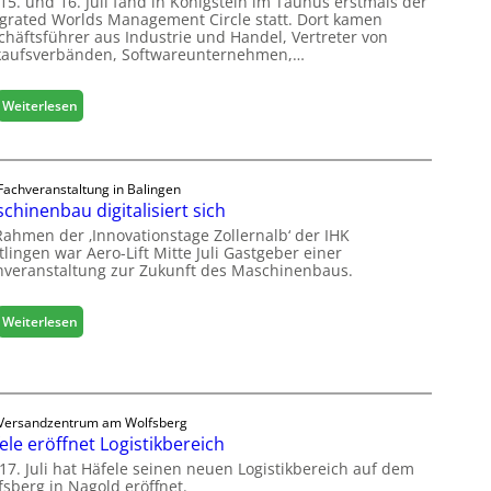
15. und 16. Juli fand in Königstein im Taunus erstmals der
o
egrated Worlds Management Circle statt. Dort kamen
l
chäftsführer aus Industrie und Handel, Vertreter von
ä
kaufsverbänden, Softwareunternehmen,…
d
t
:
Weiterlesen
z
M
u
ö
r
b
H
e
Fachveranstaltung in Balingen
a
chinenbau digitalisiert sich
l
u
b
s
Rahmen der ‚Innovationstage Zollernalb‘ der IHK
r
lingen war Aero-Lift Mitte Juli Gastgeber einer
m
hveranstaltung zur Zukunft des Maschinenbaus.
a
e
n
s
c
s
:
Weiterlesen
h
e
M
e
a
e
s
r
c
ö
Versandzentrum am Wolfsberg
h
r
ele eröffnet Logistikbereich
i
t
n
17. Juli hat Häfele seinen neuen Logistikbereich auf dem
e
fsberg in Nagold eröffnet.
e