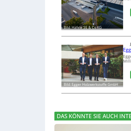
Bild: Häfele SE & Co KG
Egg
Egg
Mill
Bild: Egger Holzwerkstoffe GmbH
DAS KÖNNTE SIE AUCH INT