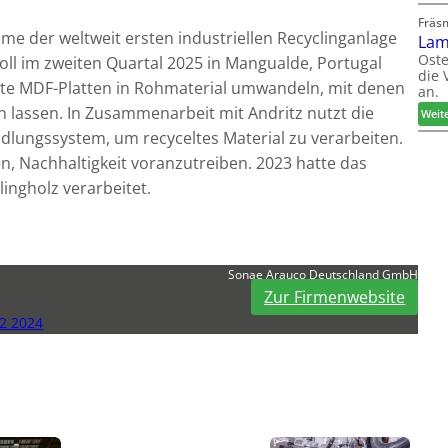
Fräs
me der weltweit ersten industriellen Recyclinganlage
Lam
Oste
soll im zweiten Quartal 2025 in Mangualde, Portugal
die 
ente MDF-Platten in Rohmaterial umwandeln, mit denen
an.
n lassen. In Zusammenarbeit mit Andritz nutzt die
Weit
ungssystem, um recyceltes Material zu verarbeiten.
n, Nachhaltigkeit voranzutreiben. 2023 hatte das
ingholz verarbeitet.
Sonae Arauco Deutschland GmbH
Zur Firmenwebsite
2 2024