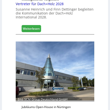
s
Vertreter für Dach+Holz 2028
G
Susanne Heinrich und Finn Dettinger begleiten
e
die Kommunikation der Dach+Holz
s
International 2028.
c
h
:
Weiterlesen
ä
V
f
e
t
r
s
t
j
r
a
e
h
t
r
e
r
f
ü
r
D
a
c
Bild: SCM Group Deutschland GmbH
h
Jubiläums-Open-House in Nürtingen
+