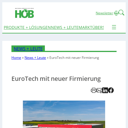
Linked
Newsletter
PRODUKTE + LÖSUNGEN
NEWS + LEUTE
MARKTÜBERSICHTEN
TER
NEWS + LEUTE
Home
»
News + Leute
»
EuroTech mit neuer Firmierung
EuroTech mit neuer Firmierung