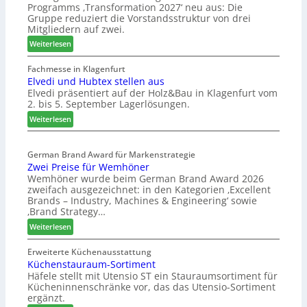
Programms ‚Transformation 2027‘ neu aus: Die
r
b
l
Gruppe reduziert die Vorstandsstruktur von drei
H
r
a
Mitgliedern auf zwei.
a
a
n
:
Weiterlesen
u
n
d
W
s
c
e
Fachmesse in Klagenfurt
m
h
Elvedi und Hubtex stellen aus
i
e
e
Elvedi präsentiert auf der Holz&Bau in Klagenfurt vom
n
s
e
2. bis 5. September Lagerlösungen.
i
s
r
g
:
Weiterlesen
e
ö
p
E
r
a
l
t
s
German Brand Award für Markenstrategie
v
e
Zwei Preise für Wemhöner
s
e
r
Wemhöner wurde beim German Brand Award 2026
t
d
t
zweifach ausgezeichnet: in den Kategorien ‚Excellent
F
i
Z
Brands – Industry, Machines & Engineering‘ sowie
ü
u
u
‚Brand Strategy…
h
n
k
:
Weiterlesen
r
d
u
Z
u
H
n
w
Erweiterte Küchenausstattung
n
u
f
Küchenstauraum-Sortiment
e
g
b
t
Häfele stellt mit Utensio ST ein Stauraumsortiment für
i
a
t
Kücheninnenschränke vor, das das Utensio-Sortiment
P
n
e
ergänzt.
r
x