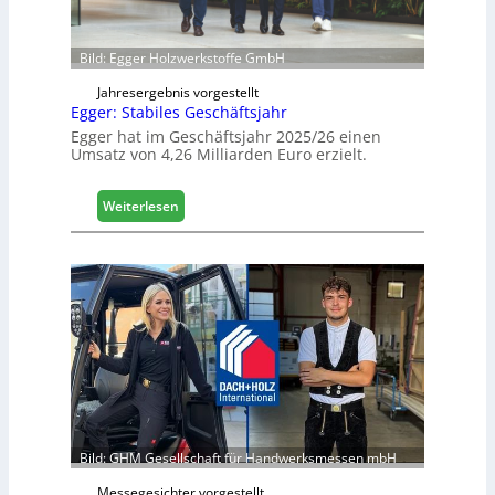
n
e
Bild: Egger Holzwerkstoffe GmbH
t
L
Jahresergebnis vorgestellt
o
Egger: Stabiles Geschäftsjahr
g
Egger hat im Geschäftsjahr 2025/26 einen
i
Umsatz von 4,26 Milliarden Euro erzielt.
s
t
:
Weiterlesen
i
E
k
g
b
g
e
e
r
r
e
:
i
S
c
t
h
a
b
i
l
Bild: GHM Gesellschaft für Handwerksmessen mbH
e
Messegesichter vorgestellt