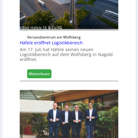
a
u
d
i
g
Bild: Häfele SE & Co KG
i
Versandzentrum am Wolfsberg
t
Häfele eröffnet Logistikbereich
a
Am 17. Juli hat Häfele seinen neuen
l
Logistikbereich auf dem Wolfsberg in Nagold
i
eröffnet.
s
i
e
:
Weiterlesen
r
H
t
ä
s
f
i
e
c
l
h
e
e
r
ö
f
f