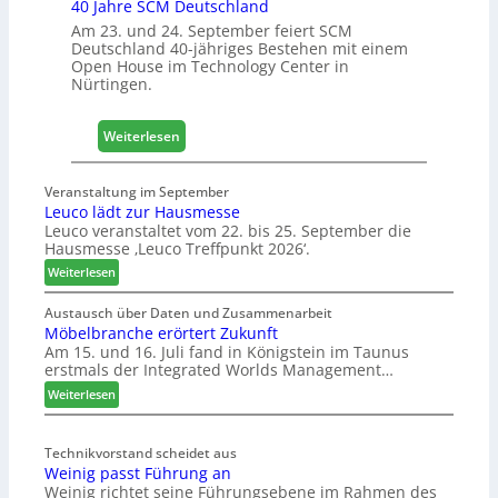
40 Jahre SCM Deutschland
H
Am 23. und 24. September feiert SCM
o
Deutschland 40-jähriges Bestehen mit einem
l
Open House im Technology Center in
z
Nürtingen.
2
0
:
Weiterlesen
2
4
8
0
Veranstaltung im September
J
Leuco lädt zur Hausmesse
a
Leuco veranstaltet vom 22. bis 25. September die
h
Hausmesse ‚Leuco Treffpunkt 2026‘.
r
:
Weiterlesen
e
L
S
e
Austausch über Daten und Zusammenarbeit
C
Möbelbranche erörtert Zukunft
u
M
Am 15. und 16. Juli fand in Königstein im Taunus
c
D
erstmals der Integrated Worlds Management…
o
e
l
:
Weiterlesen
u
ä
M
t
d
ö
s
t
Technikvorstand scheidet aus
b
Weinig passt Führung an
z
c
e
Weinig richtet seine Führungsebene im Rahmen des
u
l
h