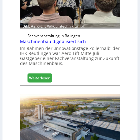
Bild: Aero-Lift Vakuumtechnik GmbH
Fachveranstaltung in Balingen
Maschinenbau digitalisiert sich
Im Rahmen der ‚Innovationstage Zollernalb‘ der
IHK Reutlingen war Aero-Lift Mitte Juli
Gastgeber einer Fachveranstaltung zur Zukunft
des Maschinenbaus.
:
Weiterlesen
M
a
s
c
h
i
n
e
n
b