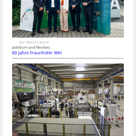
Bild: ©Dennis Brandt
Jubiläum und Neubau
80 Jahre Fraunhofer WKI