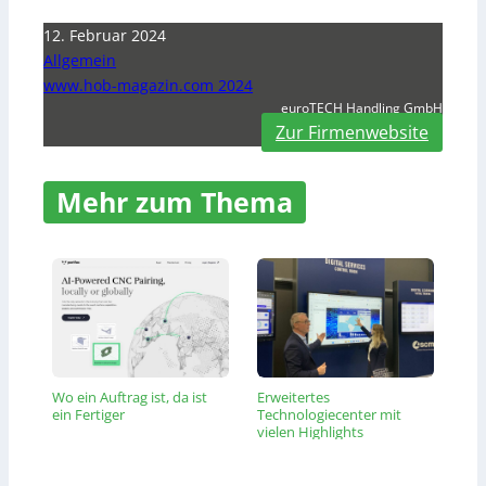
12. Februar 2024
Allgemein
www.hob-magazin.com 2024
euroTECH Handling GmbH
Zur Firmenwebsite
Mehr zum Thema
Wo ein Auftrag ist, da ist
Erweitertes
ein Fertiger
Technologiecenter mit
vielen Highlights