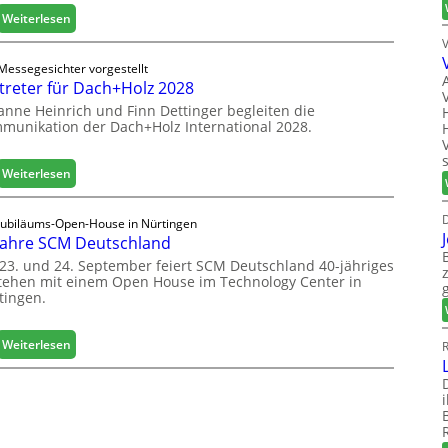
i
r
:
Weiterlesen
t
ö
E
a
f
g
Messegesichter vorgestellt
l
f
g
treter für Dach+Holz 2028
i
n
e
s
anne Heinrich und Finn Dettinger begleiten die
e
r
munikation der Dach+Holz International 2028.
i
t
:
e
L
S
r
o
t
:
Weiterlesen
t
g
a
V
s
i
b
e
D
i
Jubiläums-Open-House in Nürtingen
s
i
r
c
Jahre SCM Deutschland
t
l
t
h
i
23. und 24. September feiert SCM Deutschland 40-jähriges
e
r
tehen mit einem Open House im Technology Center in
k
s
e
tingen.
b
G
t
e
e
e
r
s
r
:
Weiterlesen
R
e
c
f
4
i
h
ü
0
c
ä
r
J
h
f
D
a
t
a
h