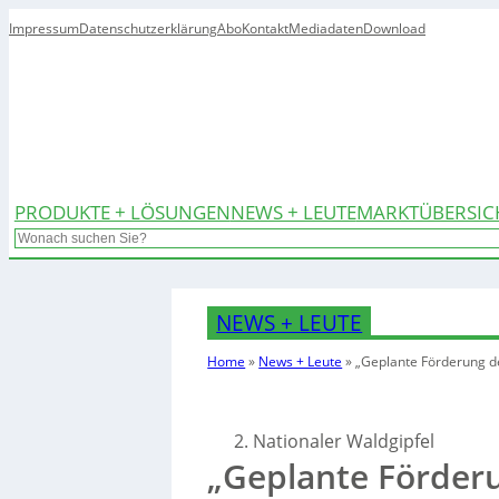
Impressum
Datenschutzerklärung
Abo
Kontakt
Mediadaten
Download
PRODUKTE + LÖSUNGEN
NEWS + LEUTE
MARKTÜBERSIC
Search
NEWS + LEUTE
Home
»
News + Leute
»
„Geplante Förderung de
2. Nationaler Waldgipfel
„Geplante Förderu