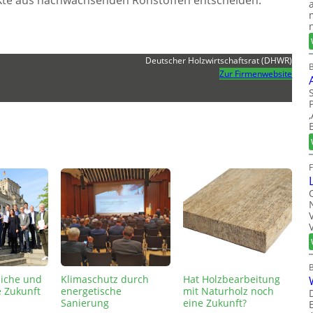
ukte aus nachwachsenden Rohstoffen entscheiden.“
Deutscher Holzwirtschaftsrat (DHWR)
B
Zur Firmenwebsite
liche und
Klimaschutz durch
Hat Holzbearbeitung
 Zukunft
energetische
mit Naturholz noch
Sanierung
eine Zukunft?