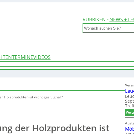
RUBRIKEN
NEWS + LE
Search
HTEN
TERMINE
VIDEOS
Vera
Leu
Leuc
r Holzprodukten ist wichtiges Signal.“
Sep
Tref
Weit
Aust
ng der Holzprodukten ist
Möb