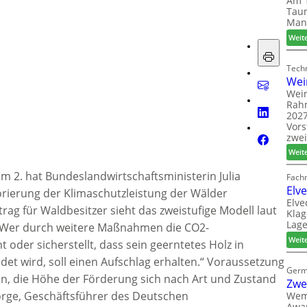
Am 1
Taun
Man
Weit
Techn
Wei
Wein
Rah
2027
Vors
zwei
Weit
m 2. hat Bundeslandwirtschaftsministerin Julia
Fach
Elv
rierung der Klimaschutzleistung der Wälder
Elve
rag für Waldbesitzer sieht das zweistufige Modell laut
Klag
Lage
„Wer durch weitere Maßnahmen die CO2-
Weit
 oder sicherstellt, dass sein geerntetes Holz in
et wird, soll einen Aufschlag erhalten.“ Voraussetzung
Germ
sein, die Höhe der Förderung sich nach Art und Zustand
Zwe
rge, Geschäftsführer des Deutschen
Wem
Awar