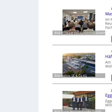
Mas
Im 
Reut
Fac
Bild: Aero-Lift Vakuumtechnik GmbH
Häf
Am 
Wol
Bild: Häfele SE & Co KG
Egg
Egg
Mill
Bild: Egger Holzwerkstoffe GmbH