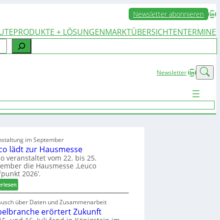
LinkedIn
Newsletter abonnieren
UTE
PRODUKTE + LÖSUNGEN
MARKTÜBERSICHTEN
TERMINE
LinkedIn
Newsletter
nstaltung im September
co lädt zur Hausmesse
o veranstaltet vom 22. bis 25.
tember die Hausmesse ‚Leuco
fpunkt 2026‘.
:
erlesen
L
e
ausch über Daten und Zusammenarbeit
elbranche erörtert Zukunft
u
c