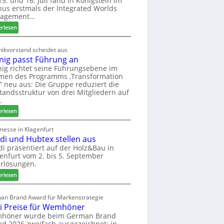
5. und 16. Juli fand in Königstein im
us erstmals der Integrated Worlds
o
agement…
l
ä
:
erlesen
d
M
t
ö
ikvorstand scheidet aus
z
b
nig passt Führung an
u
e
ig richtet seine Führungsebene im
r
l
men des Programms ‚Transformation
H
b
‘ neu aus: Die Gruppe reduziert die
a
r
tandsstruktur von drei Mitgliedern auf
u
a
.
s
n
:
erlesen
m
c
W
e
h
e
messe in Klagenfurt
s
e
edi und Hubtex stellen aus
i
s
e
n
di präsentiert auf der Holz&Bau in
e
r
enfurt vom 2. bis 5. September
i
ö
rlösungen.
g
r
p
:
erlesen
t
a
E
e
s
l
an Brand Award für Markenstrategie
r
s
v
i Preise für Wemhöner
t
t
e
höner wurde beim German Brand
Z
F
d
d 2026 zweifach ausgezeichnet: in