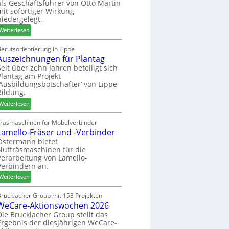
als Geschäftsführer von Otto Martin
g
m
mit sofortiger Wirkung
l
-
niedergelegt.
ä
S
:
d
Weiterlesen
o
M
t
r
a
z
erufsorientierung in Lippe
t
Auszeichnungen für Plantag
r
u
i
t
m
Seit über zehn Jahren beteiligt sich
m
Plantag am Projekt
i
T
e
‚Ausbildungsbotschafter‘ von Lippe
n
r
n
Bildung.
:
e
t
:
N
Weiterlesen
f
A
e
f
u
u
Fräsmaschinen für Möbelverbinder
e
Lamello-Fräser und -Verbinder
s
e
i
z
r
Ostermann bietet
n
Nutfräsmaschinen für die
e
G
Verarbeitung von Lamello-
i
e
Verbindern an.
c
s
:
h
Weiterlesen
c
L
n
h
a
u
Brucklacher Group mit 153 Projekten
ä
WeCare-Aktionswochen 2026
m
n
f
e
g
Die Brucklacher Group stellt das
t
Ergebnis der diesjährigen WeCare-
l
e
s