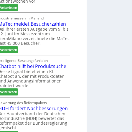
Aktionswochen vor.
l
n
f
o
f
ü
:
Weiterlesen
-
ü
h
W
F
r
r
e
Industriemessen in Mailand
r
P
MaTec meldet Besucherzahlen
e
C
ä
l
r
a
Bei ihrer ersten Ausgabe vom 9. bis
s
12. Juni im Messezentrum
a
r
FieraMilano verzeichnete die MaTec
e
n
e
fast 45.000 Besucher.
r
t
-
u
a
:
A
Weiterlesen
n
g
M
k
d
a
t
ntelligente Beratungsfunktion
-
Chatbot hilft bei Produktsuche
T
i
V
e
o
Hesse Lignal bietet einen KI-
Chatbot an, der mit Produktdaten
e
c
n
und Anwendungsinformationen
r
m
s
trainiert wurde.
b
e
w
i
:
l
Weiterlesen
o
n
C
d
c
d
h
e
Bewertung des Reformpakets
h
HDH fordert Nachbesserungen
e
a
t
e
r
t
B
Der Hauptverband der Deutschen
n
Holzindustrie (HDH) bewertet das
b
e
2
Reformpaket der Bundesregierung
o
s
0
gemischt.
t
u
2