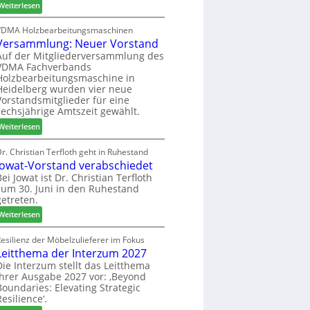
:
h
Weiterlesen
c
6
H
i
h
D
l
VDMA Holzbearbeitungsmaschinen
e
Versammlung: Neuer Vorstand
H
f
r
f
t
Auf der Mitgliederversammlung des
z
VDMA Fachverbands
o
b
a
Holzbearbeitungsmaschine in
r
e
h
Heidelberg wurden vier neue
d
i
l
Vorstandsmitglieder für eine
e
P
e
sechsjährige Amtszeit gewählt.
r
r
n
:
Weiterlesen
t
o
V
N
d
e
r. Christian Terfloth geht in Ruhestand
a
u
Jowat-Vorstand verabschiedet
r
c
k
s
Bei Jowat ist Dr. Christian Terfloth
h
t
zum 30. Juni in den Ruhestand
a
b
s
getreten.
m
e
u
m
:
Weiterlesen
s
c
l
J
s
h
u
o
esilienz der Möbelzulieferer im Fokus
e
e
n
Leitthema der Interzum 2027
w
r
g
a
Die Interzum stellt das Leitthema
u
:
ihrer Ausgabe 2027 vor: ‚Beyond
t
n
Boundaries: Elevating Strategic
N
-
g
Resilience‘.
e
V
e