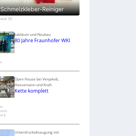
a
u
Schmelzkleber-Reiniger
p
r
Jowat SE
o
z
e
Jubiläum und Neubau
80 Jahre Fraunhofer WKI
s
s
is
Open House bei Venjakob,
Heesemann und Kraft
Kette komplett
ob
nenb
bH &
Unterdruckabsaugung mit