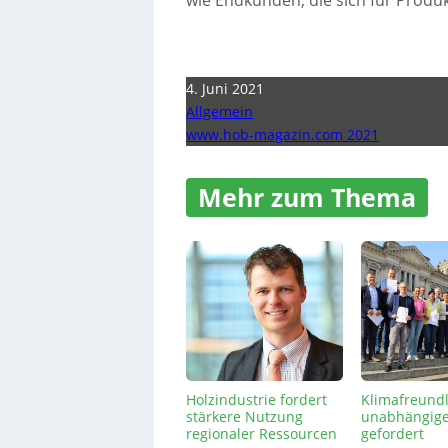
wie Endkunden, die sich für Prod
4. Juni 2021
Allgemein
www.hob-magazin.com 2021
Mehr zum Thema
Holzindustrie fordert
Klimafreund
stärkere Nutzung
unabhängige
regionaler Ressourcen
gefordert