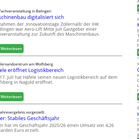
Fachveranstaltung in Balingen
chinenbau digitalisiert sich
Rahmen der ‚Innovationstage Zollernalb‘ der IHK
lingen war Aero-Lift Mitte Juli Gastgeber einer
hveranstaltung zur Zukunft des Maschinenbaus.
:
Weiterlesen
M
a
I
Versandzentrum am Wolfsberg
s
ele eröffnet Logistikbereich
c
17. Juli hat Häfele seinen neuen Logistikbereich auf dem
h
fsberg in Nagold eröffnet.
i
n
e
:
Weiterlesen
n
H
b
ä
Jahresergebnis vorgestellt
a
f
er: Stabiles Geschäftsjahr
u
e
er hat im Geschäftsjahr 2025/26 einen Umsatz von 4,26
d
l
iarden Euro erzielt.
i
e
g
e