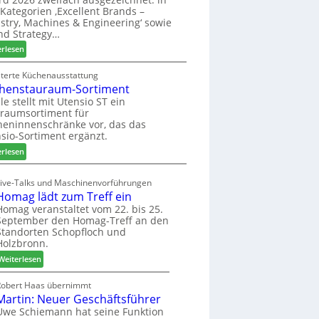
u
ü
i
Kategorien ‚Excellent Brands –
k
h
u
stry, Machines & Engineering‘ sowie
u
r
n
nd Strategy…
n
u
d
:
erlesen
f
n
H
Z
t
g
u
w
iterte Küchenausstattung
a
b
henstauraum-Sortiment
e
n
t
i
le stellt mit Utensio ST ein
e
raumsortiment für
P
x
eninnenschränke vor, das das
r
s
sio-Sortiment ergänzt.
e
t
:
i
erlesen
e
K
s
l
ü
e
Live-Talks und Maschinenvorführungen
l
c
f
Homag lädt zum Treff ein
e
h
ü
Homag veranstaltet vom 22. bis 25.
n
e
r
September den Homag-Treff an den
a
n
W
Standorten Schopfloch und
u
s
e
Holzbronn.
s
t
m
:
Weiterlesen
a
h
H
u
ö
o
Robert Haas übernimmt
r
n
Martin: Neuer Geschäftsführer
m
a
e
a
Uwe Schiemann hat seine Funktion
u
r