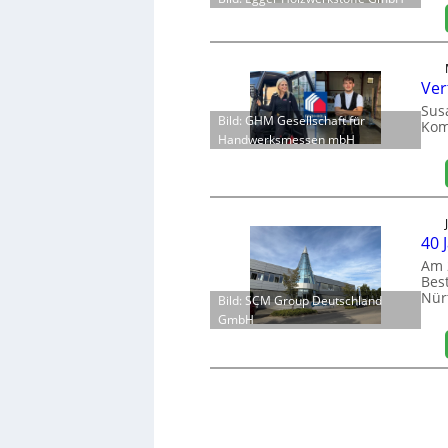
Ver
Sus
Bild: GHM Gesellschaft für
Kom
Handwerksmessen mbH
40 
Am 
Bes
Nür
Bild: SCM Group Deutschland
GmbH