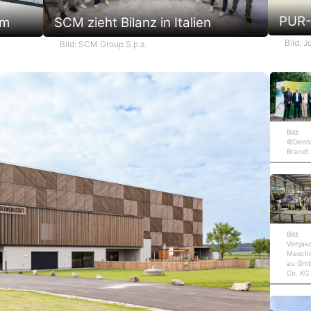
PUR-
em
SCM zieht Bilanz in Italien
Bild: 
Bild: SCM Group S.p.a.
Bild:
©Denn
Brandt
Bild:
Venjak
Maschi
au Gm
Co. KG