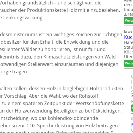
Vorhaben grundsätzlich – und schlägt vor, die
den 
Indu
aucher der Produktionskette Holz mit einzubeziehen.
‚Bra
te Lenkungswirkung.
Weit
Erwe
esministeriums ist ein wichtiges Zeichen zur richtigen
Küc
ldbesitzer für den Erhalt, die Entwicklung und die
Häfe
Stau
ilienter Wälder zu honorieren, ist nur fair und
Küch
s Bekenntnis dazu, den Klimaschutzleistungen von Wald
Uten
Weit
 notwendigen Stellenwert einzuräumen und diejenigen
Sorge tragen.
alten sollen, dessen Holz in langlebigen Holzprodukten
ter Vorschlag. Aber die Wahl, wo der Rohstoff
et zu einem späteren Zeitpunkt der Wertschöpfungskette
le an der Holzverwendung Beteiligten zu berücksichtigen.
ntscheidung, wo das kohlendioxidbindende
 ebenso zur CO2-Speicherleistung von Holz beitragen