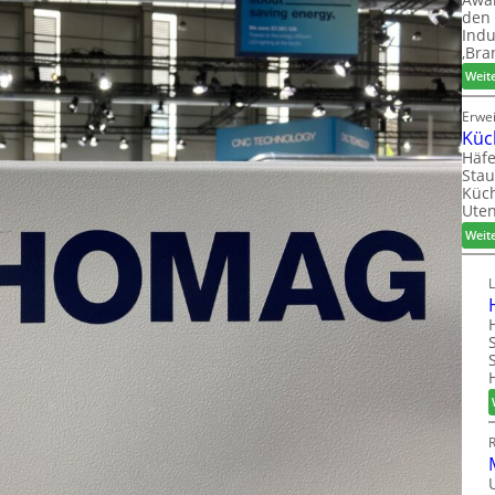
den 
Indu
‚Bra
Weit
Erwe
Küc
Häfe
Stau
Küch
Uten
Weit