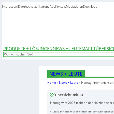
Impressum
Datenschutzerklärung
Abo
Kontakt
Mediadaten
Download
PRODUKTE + LÖSUNGEN
NEWS + LEUTE
MARKTÜBERSIC
Search
NEWS + LEUTE
Home
»
News + Leute
»
Homag nimmt nicht an 
Übersicht mit KI
Homag wird 2026 nicht an der Holzhandwerk 
auf lokalen Events in Deutschland und Nach
* Diese Inhalte wurden mithilfe von Künstlicher 
Vorstandsvorsitzende Dr. Daniel Schmidt mit 