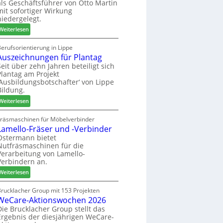
als Geschäftsführer von Otto Martin
g
m
mit sofortiger Wirkung
l
-
niedergelegt.
ä
S
:
d
Weiterlesen
o
M
t
r
a
z
erufsorientierung in Lippe
t
Auszeichnungen für Plantag
r
u
i
t
m
Seit über zehn Jahren beteiligt sich
m
Plantag am Projekt
i
T
e
‚Ausbildungsbotschafter‘ von Lippe
n
r
n
Bildung.
:
e
t
:
N
Weiterlesen
f
A
e
f
u
u
Fräsmaschinen für Möbelverbinder
e
Lamello-Fräser und -Verbinder
s
e
i
z
r
Ostermann bietet
n
Nutfräsmaschinen für die
e
G
Verarbeitung von Lamello-
i
e
Verbindern an.
c
s
:
h
Weiterlesen
c
L
n
h
a
u
Brucklacher Group mit 153 Projekten
ä
WeCare-Aktionswochen 2026
m
n
f
e
g
Die Brucklacher Group stellt das
t
Ergebnis der diesjährigen WeCare-
l
e
s