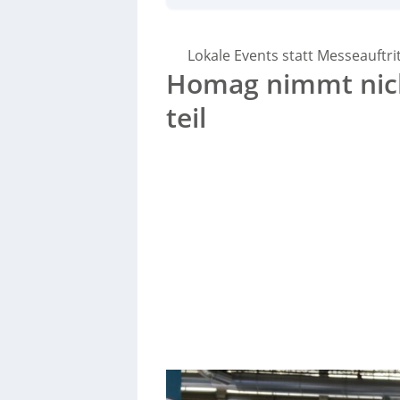
auf internationale Messen wie die
Ligna
,
IWF
Holzhandwerk 2028 jedoch nicht aus.
Lokale Events statt Messeauftri
Homag nimmt nic
teil
Sorry, no results.
Please try another keyword