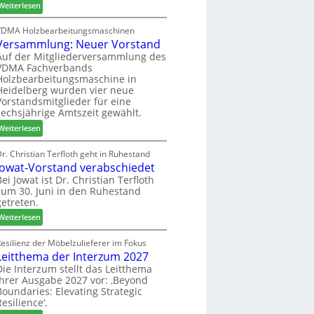
:
h
Weiterlesen
c
6
H
i
h
D
l
VDMA Holzbearbeitungsmaschinen
e
Versammlung: Neuer Vorstand
H
f
r
f
t
Auf der Mitgliederversammlung des
z
VDMA Fachverbands
o
b
a
Holzbearbeitungsmaschine in
r
e
h
Heidelberg wurden vier neue
d
i
l
Vorstandsmitglieder für eine
e
P
e
sechsjährige Amtszeit gewählt.
r
r
n
:
Weiterlesen
t
o
V
N
d
e
r. Christian Terfloth geht in Ruhestand
a
u
Jowat-Vorstand verabschiedet
r
c
k
s
Bei Jowat ist Dr. Christian Terfloth
h
t
zum 30. Juni in den Ruhestand
a
b
s
getreten.
m
e
u
m
:
Weiterlesen
s
c
l
J
s
h
u
o
esilienz der Möbelzulieferer im Fokus
e
e
n
Leitthema der Interzum 2027
w
r
g
a
Die Interzum stellt das Leitthema
u
:
ihrer Ausgabe 2027 vor: ‚Beyond
t
n
Boundaries: Elevating Strategic
N
-
g
Resilience‘.
e
V
e