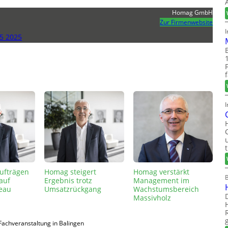
Homag GmbH
Zur Firmenwebsite
5 2025
I
ufträgen
Homag steigert
Homag verstärkt
auf
Ergebnis trotz
Management im
eau
Umsatzrückgang
Wachstumsbereich
Massivholz
Fachveranstaltung in Balingen