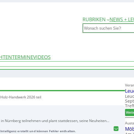
RUBRIKEN
NEWS + LE
Search
HTEN
TERMINE
VIDEOS
Vera
Leu
Leuc
Holz-Handwerk 2026 teil
Sep
Tref
Weit
in Nürnberg teilnehmen und plant stattdessen, seine Neuheiten
Aust
barländern zu präsentieren. Diese Entscheidung begründet der
Möb
Intelligenz erstellt und können Fehler enthalten.
der angespannten wirtschaftlichen Lage. Homag will sich künftig