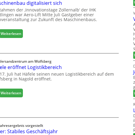
chinenbau digitalisiert sich
Rahmen der ‚Innovationstage Zollernalb‘ der IHK
lingen war Aero-Lift Mitte Juli Gastgeber einer
hveranstaltung zur Zukunft des Maschinenbaus.
:
Weiterlesen
M
a
s
c
Versandzentrum am Wolfsberg
h
D
ele eröffnet Logistikbereich
i
n
17. Juli hat Häfele seinen neuen Logistikbereich auf dem
fsberg in Nagold eröffnet.
e
n
b
:
Weiterlesen
a
H
u
ä
R
d
f
i
e
g
l
i
Jahresergebnis vorgestellt
e
er: Stabiles Geschäftsjahr
t
e