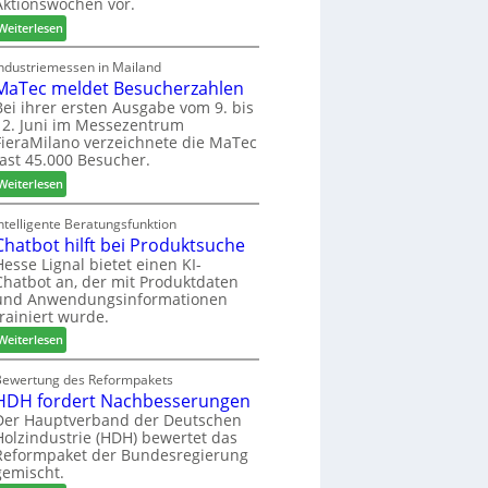
Aktionswochen vor.
l
n
f
o
f
ü
:
Weiterlesen
-
ü
h
W
F
r
r
e
Industriemessen in Mailand
r
P
MaTec meldet Besucherzahlen
e
C
ä
l
r
a
Bei ihrer ersten Ausgabe vom 9. bis
s
12. Juni im Messezentrum
a
r
FieraMilano verzeichnete die MaTec
e
n
e
fast 45.000 Besucher.
r
t
-
u
a
:
A
Weiterlesen
n
g
M
k
d
a
t
ntelligente Beratungsfunktion
-
Chatbot hilft bei Produktsuche
T
i
V
e
o
Hesse Lignal bietet einen KI-
Chatbot an, der mit Produktdaten
e
c
n
und Anwendungsinformationen
r
m
s
trainiert wurde.
b
e
w
i
:
l
Weiterlesen
o
n
C
d
c
d
h
e
Bewertung des Reformpakets
h
HDH fordert Nachbesserungen
e
a
t
e
r
t
B
Der Hauptverband der Deutschen
n
Holzindustrie (HDH) bewertet das
b
e
2
Reformpaket der Bundesregierung
o
s
0
gemischt.
t
u
2