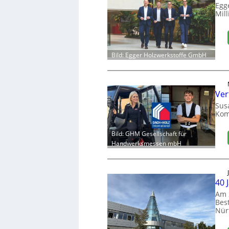
Egg
Mill
Bild: Egger Holzwerkstoffe GmbH
Ver
Sus
Kom
Bild: GHM Gesellschaft für
Handwerksmessen mbH
40 
Am 
Bes
Nür