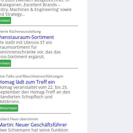
u
ü
i
Kategorien ‚Excellent Brands –
k
h
u
stry, Machines & Engineering‘ sowie
u
r
n
nd Strategy…
n
u
d
:
erlesen
f
n
H
Z
t
g
u
w
iterte Küchenausstattung
a
b
henstauraum-Sortiment
e
n
t
i
le stellt mit Utensio ST ein
e
raumsortiment für
P
x
eninnenschränke vor, das das
r
s
sio-Sortiment ergänzt.
e
t
:
i
erlesen
e
K
s
l
ü
e
Live-Talks und Maschinenvorführungen
l
c
f
Homag lädt zum Treff ein
e
h
ü
Homag veranstaltet vom 22. bis 25.
n
e
r
September den Homag-Treff an den
a
n
W
Standorten Schopfloch und
u
s
e
Holzbronn.
s
t
m
:
Weiterlesen
a
h
H
u
ö
o
Robert Haas übernimmt
r
n
Martin: Neuer Geschäftsführer
m
a
e
a
Uwe Schiemann hat seine Funktion
u
r