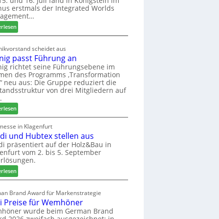
5. und 16. Juli fand in Königstein im
us erstmals der Integrated Worlds
o
agement…
l
ä
:
erlesen
d
M
t
ö
ikvorstand scheidet aus
z
b
nig passt Führung an
u
e
ig richtet seine Führungsebene im
r
l
men des Programms ‚Transformation
H
b
‘ neu aus: Die Gruppe reduziert die
a
r
tandsstruktur von drei Mitgliedern auf
u
a
.
s
n
:
erlesen
m
c
W
e
h
e
messe in Klagenfurt
s
e
edi und Hubtex stellen aus
i
s
e
n
di präsentiert auf der Holz&Bau in
e
r
enfurt vom 2. bis 5. September
i
ö
rlösungen.
g
r
p
:
erlesen
t
a
E
e
s
l
an Brand Award für Markenstrategie
r
s
v
i Preise für Wemhöner
t
t
e
höner wurde beim German Brand
Z
F
d
d 2026 zweifach ausgezeichnet: in