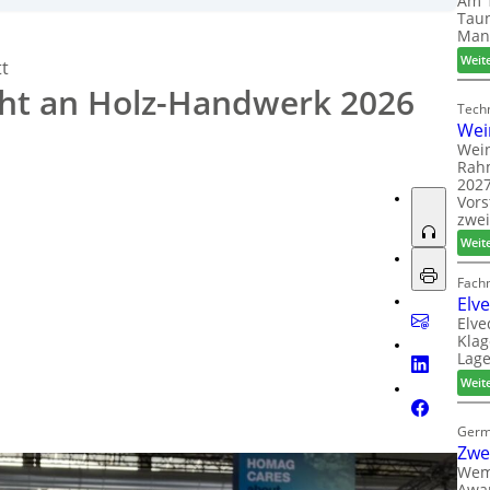
Am 1
und
Interzum
fokussieren, schließt eine Teilnahme an der
Taun
Man
Weit
tt
ht an Holz-Handwerk 2026
Techn
Wei
Wein
Rah
2027
Vors
zwei
Weit
Fach
Elv
Elve
Klag
Lage
Weit
Germ
Zwe
Wem
Awar