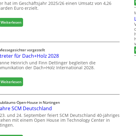
a
er hat im Geschäftsjahr 2025/26 einen Umsatz von 4,26
r
l
iarden Euro erzielt.
ö
i
f
s
f
:
Weiterlesen
i
n
E
e
e
g
r
t
g
t
L
e
s
o
Messegesichter vorgestellt
r
i
treter für Dach+Holz 2028
g
:
c
i
anne Heinrich und Finn Dettinger begleiten die
S
h
s
munikation der Dach+Holz International 2028.
t
t
a
i
b
:
Weiterlesen
k
i
V
b
l
e
e
e
r
r
Jubiläums-Open-House in Nürtingen
s
t
e
Jahre SCM Deutschland
G
r
i
e
23. und 24. September feiert SCM Deutschland 40-jähriges
e
c
tehen mit einem Open House im Technology Center in
s
t
tingen.
h
c
e
h
r