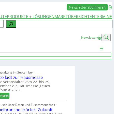
LinkedIn
Newsletter abonnieren
UTE
PRODUKTE + LÖSUNGEN
MARKTÜBERSICHTEN
TERMINE
LinkedIn
Newsletter
nstaltung im September
co lädt zur Hausmesse
o veranstaltet vom 22. bis 25.
tember die Hausmesse ‚Leuco
fpunkt 2026‘.
:
erlesen
L
e
ausch über Daten und Zusammenarbeit
elbranche erörtert Zukunft
u
c