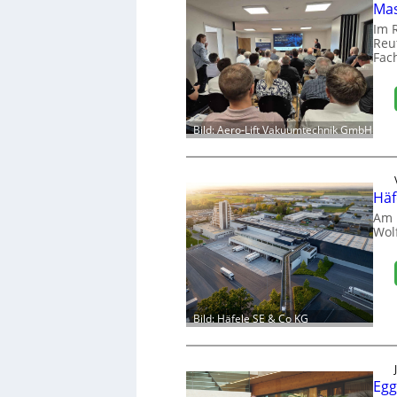
Mas
Im 
Reut
Fac
Bild: Aero-Lift Vakuumtechnik GmbH
Häf
Am 
Wol
Bild: Häfele SE & Co KG
Egg