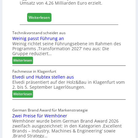
i
Umsatz von 4,26 Milliarden Euro erzielt.
s
t
:
Weiterlesen
i
E
k
g
b
Technikvorstand scheidet aus
g
e
Weinig passt Führung an
e
r
Weinig richtet seine Führungsebene im Rahmen des
r
e
Programms ‚Transformation 2027‘ neu aus: Die
:
Gruppe reduziert…
i
S
c
:
Weiterlesen
t
h
W
a
e
Fachmesse in Klagenfurt
b
Elvedi und Hubtex stellen aus
i
i
Elvedi präsentiert auf der Holz&Bau in Klagenfurt vom
n
2. bis 5. September Lagerlösungen.
l
i
e
g
:
Weiterlesen
p
s
E
a
l
G
s
German Brand Award für Markenstrategie
v
e
Zwei Preise für Wemhöner
s
e
s
Wemhöner wurde beim German Brand Award 2026
t
d
c
zweifach ausgezeichnet: in den Kategorien ‚Excellent
F
i
h
Brands – Industry, Machines & Engineering‘ sowie
ü
u
ä
‚Brand Strategy…
h
n