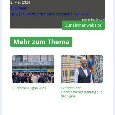
8. Mai 2024
Allgemein
HOB Die Holzbearbeitung Newsletter 12 2024
Interprint GmbH
Zur Firmenwebsite
Mehr zum Thema
Rückschau Ligna 2023
Experten der
Oberflächengestaltung auf
der Ligna