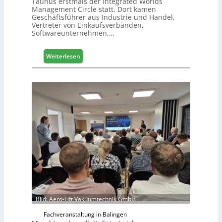
Taunus erstmals der Integrated Worlds
s
Management Circle statt. Dort kamen
e
Geschäftsführer aus Industrie und Handel,
Vertreter von Einkaufsverbänden,
Softwareunternehmen,…
:
Weiterlesen
M
ö
b
e
l
b
r
a
n
c
h
e
e
r
ö
Bild: Aero-Lift Vakuumtechnik GmbH
r
Fachveranstaltung in Balingen
t