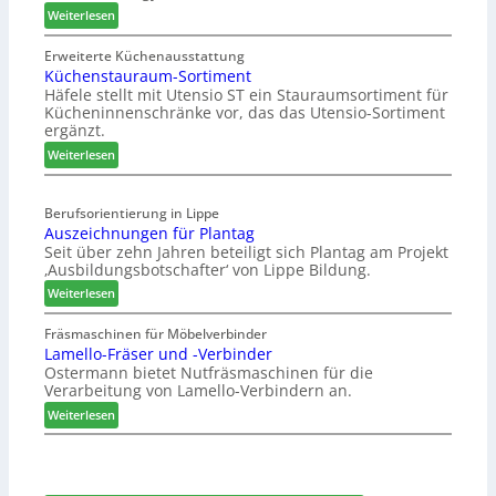
f
:
Weiterlesen
r
d
t
Z
u
H
s
w
Erweiterte Küchenausstattung
n
u
j
Küchenstauraum-Sortiment
e
g
b
a
Häfele stellt mit Utensio ST ein Stauraumsortiment für
i
a
t
Kücheninnenschränke vor, das das Utensio-Sortiment
h
P
n
e
ergänzt.
r
r
x
:
e
Weiterlesen
s
K
i
t
ü
s
e
Berufsorientierung in Lippe
c
e
l
Auszeichnungen für Plantag
h
f
l
Seit über zehn Jahren beteiligt sich Plantag am Projekt
e
ü
e
‚Ausbildungsbotschafter‘ von Lippe Bildung.
n
r
n
:
s
Weiterlesen
W
a
A
t
e
u
u
a
Fräsmaschinen für Möbelverbinder
m
s
Lamello-Fräser und -Verbinder
s
u
h
Ostermann bietet Nutfräsmaschinen für die
z
r
ö
Verarbeitung von Lamello-Verbindern an.
e
a
n
i
u
e
:
Weiterlesen
c
m
r
L
h
-
a
n
S
m
u
o
e