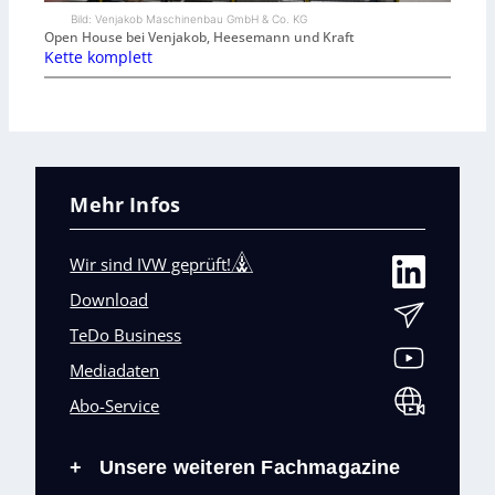
Bild: Venjakob Maschinenbau GmbH & Co. KG
Open House bei Venjakob, Heesemann und Kraft
Kette komplett
Mehr Infos
Wir sind IVW geprüft!
Download
TeDo Business
Mediadaten
Abo-Service
Unsere weiteren Fachmagazine
+