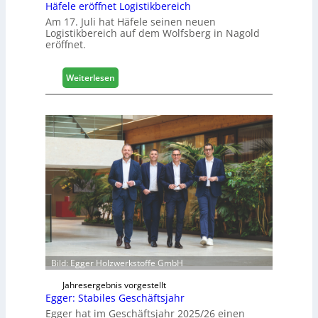
Häfele eröffnet Logistikbereich
a
Am 17. Juli hat Häfele seinen neuen
l
Logistikbereich auf dem Wolfsberg in Nagold
i
eröffnet.
s
i
e
:
Weiterlesen
r
H
t
ä
s
f
i
e
c
l
h
e
e
r
ö
f
f
n
e
Bild: Egger Holzwerkstoffe GmbH
t
L
Jahresergebnis vorgestellt
o
Egger: Stabiles Geschäftsjahr
g
Egger hat im Geschäftsjahr 2025/26 einen