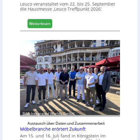
Leuco veranstaltet vom 22. bis 25. September
die Hausmesse ‚Leuco Treffpunkt 2026‘.
:
Weiterlesen
L
e
u
c
o
l
ä
d
t
z
u
r
H
a
u
Bild: Integrated Worlds GmbH
s
Austausch über Daten und Zusammenarbeit
m
Möbelbranche erörtert Zukunft
e
Am 15. und 16. Juli fand in Königstein im
s