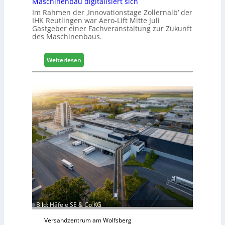
Maschinenbau digitalisiert sich
e
Im Rahmen der ‚Innovationstage Zollernalb‘ der
r
IHK Reutlingen war Aero-Lift Mitte Juli
t
Gastgeber einer Fachveranstaltung zur Zukunft
Z
des Maschinenbaus.
u
k
:
Weiterlesen
u
M
n
a
f
s
t
c
h
i
n
e
n
b
a
u
d
i
g
Bild: Häfele SE & Co KG
i
Versandzentrum am Wolfsberg
t