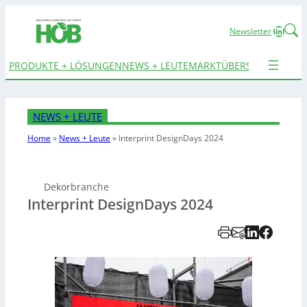
Linked
Newsletter
PRODUKTE + LÖSUNGEN
NEWS + LEUTE
MARKTÜBERSICHTEN
TER
NEWS + LEUTE
Home
»
News + Leute
»
Interprint DesignDays 2024
Dekorbranche
Interprint DesignDays 2024